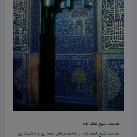
مسجد شیخ لطف‌الله
مسجد شیخ لطف‌الله از شاهكارهای معماری و كاشیكاری