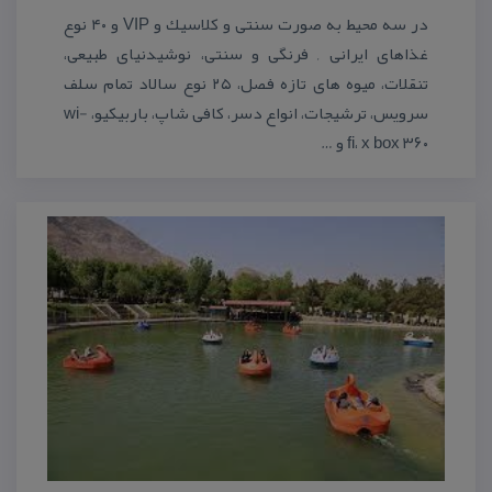
در سه محیط به صورت سنتی و كلاسیك و VIP و ۴۰ نوع
غذاهای ایرانی , فرنگی و سنتی، نوشیدنیای طبیعی،
تنقلات، میوه های تازه فصل، ۲۵ نوع سالاد تمام سلف
سرویس، ترشیجات، انواع دسر، كافی شاپ، باربیكیو، wi-
fi، x box ۳۶۰ و …