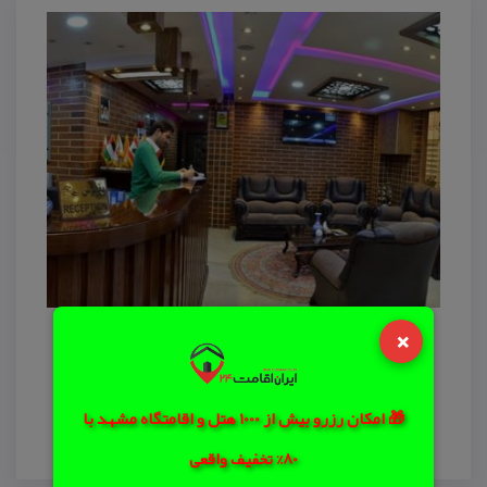
×
هتل جام فیروزه اصفهان
هتل دو ستاره جام فیروزه واقع در نزدیكی میدان نقش
جهان در تاریخ ۹۵/۱/۱ به بهره برداری رسید. هتل جام
🎁 امکان رزرو بیش از 1000 هتل و اقامتگاه مشهد با
فیروزه دارای دو طبقه
80% تخفیف واقعی