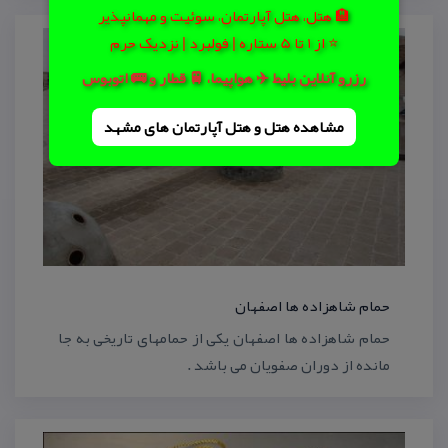
🏨 هتل، هتل آپارتمان، سوئیت و مهمانپذیر
⭐ از 1 تا 5 ستاره | فولبرد | نزدیک حرم
رزرو آنلاین بلیط ✈️ هواپیما، 🚆 قطار و 🚌 اتوبوس
مشاهده هتل و هتل‌ آپارتمان های مشهد
حمام شاهزاده ها اصفهان
حمام شاهزاده ها اصفهان یكی از حمامهای تاریخی به جا
مانده از دوران صفویان می باشد .