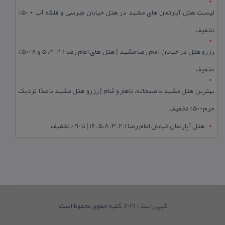
لیست هتل آپارتمان های مشهد در هتل خیابان طبرسی و فلکه آب + 50%
تخفیف
رزرو هتل در خیابان امام رضا مشهد | هتل‌ های امام رضا 1، 2، 3، 5 و 8+50%
تخفیف
بهترین هتل مشهد با صبحانه، ناهار و شام | رزرو هتل مشهد با غذا نزدیک
حرم+50% تخفیف
هتل آپارتمان خیابان امام رضا 1، 2، 3، 5،8 ،16 | تا 90 % تخفیف
کپی رایت © 2021. کلیه حقوق محفوظ است