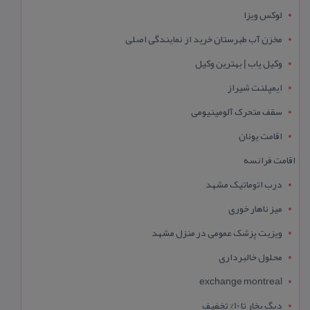
لوکس ویزا
مخزن آب طبرستان خرید از نمایندگی اصلی
وکیل یاب | بهترین وکیل
ایمپلنت شیراز
سقف متحرک آلومینیومی
اقامت یونان
اقامت فرانسه
درب اتوماتیک مشهد
میز ناهار خوری
ویزیت پزشک عمومی در منزل مشهد
محلول خالبرداری
exchange montreal
دیگ بخار تا 10% تخفیف