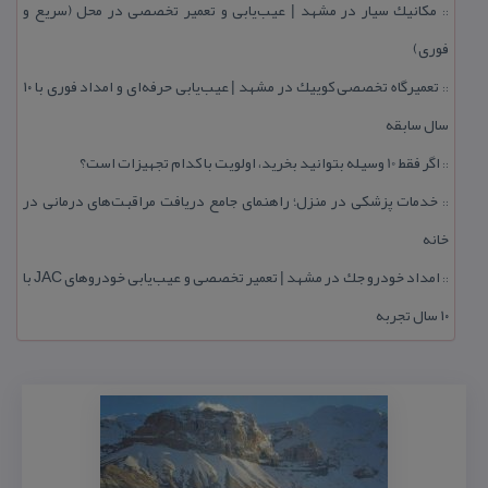
مكانیك سیار در مشهد | عیب‌یابی و تعمیر تخصصی در محل (سریع و
::
فوری)
تعمیرگاه تخصصی كوییك در مشهد | عیب‌یابی حرفه‌ای و امداد فوری با ۱۰
::
سال سابقه
اگر فقط 10 وسیله بتوانید بخرید، اولویت با كدام تجهیزات است؟
::
خدمات پزشكی در منزل؛ راهنمای جامع دریافت مراقبت‌های درمانی در
::
خانه
امداد خودرو جك در مشهد | تعمیر تخصصی و عیب‌یابی خودروهای JAC با
::
۱۰ سال تجربه