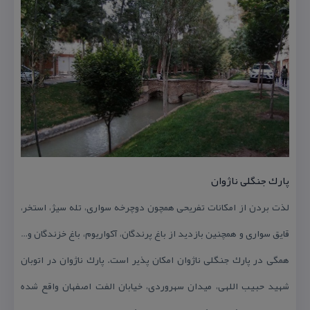
پارك جنگلی ناژوان
لذت بردن از امكانات تفریحی همچون دوچرخه سواری، تله سیژ، استخر،
قایق سواری و همچنین بازدید از باغ پرندگان، آكواریوم، باغ خزندگان و…
همگی در پارك جنگلی ناژوان امكان پذیر است. پارك ناژوان در اتوبان
شهید حبیب اللهی، میدان سهروردی، خیابان الفت اصفهان واقع شده