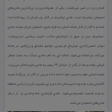
قدم زدن در شهر می‌باشند. یكی از معروف‌ترین و بزرگ‌ترین مادی‌های
اصفهان نیاصرم است. مادی نیاصرم در كنار پل مارنان از رودخانه جدا
شده و با گذر از كنار محله لنبان به طرف شرق اصفهان جریان میابد.مادی
«نیاصرم» پس از عبور از خیابانهای صائب، شهید بهشتی، اردیبهشت،
ابوذر، شمس‌آبادی، چهارباغ، فردوسی، خواجو، مشتاق و بزرگمهر، در محله
مهرآباد دو شاخه می‌شود. شاخه ای به نام «مادی سنگ» به سمت شمال
شرقی رفته و بعد از گذر از خیابان ۲۲ بهمن به مادی علیرضاخان می‌ریزد.
شعبه اصلی هم به مسیر خود ادامه داده و پس از گذر از بزرگراه شهید
آقابابایی وارد محدوده شهرستان شده و برای مشروب كردن اراضی منطقه
به چند قسمت تقسیم می‌شود. مادی فرشادی، شاه و فدین و… از دیگر
مادی‌های اصفهان می‌باشد.