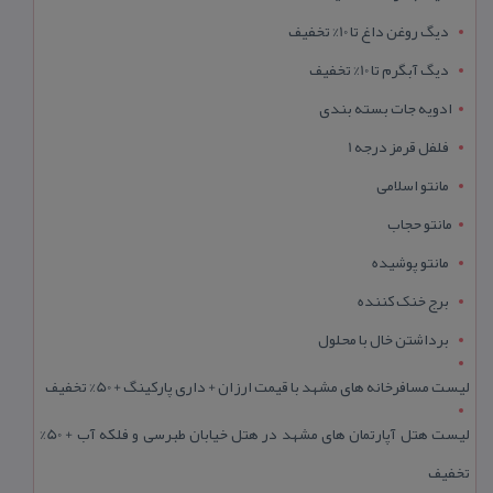
دیگ روغن داغ تا 10% تخفیف
دیگ آبگرم تا 10% تخفیف
ادویه جات بسته بندی
فلفل قرمز درجه 1
مانتو اسلامی
مانتو حجاب
مانتو پوشیده
برج خنک کننده
برداشتن خال با محلول
لیست مسافرخانه های مشهد با قیمت ارزان + داری پارکینگ + 50% تخفیف
لیست هتل آپارتمان های مشهد در هتل خیابان طبرسی و فلکه آب + 50%
تخفیف