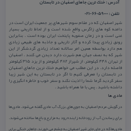
آدرس : خنك ترین جاهای اصفهان در تابستان
تلفن : 66059000-021
شهر اصفهان كه در مقام سوم شهرهای پر جمعیت ایران است در
دامنه كوه های زاگرس واقع شده است و از لحاظ تاریخی بسیار
غنی است و در زمان صفویه پایتخت ایران بوده است . بنابراین
رونق زیادی پیدا كرده و آثار تاریخی و جاذبه های طبیعی زیادی
هم دارد بواسطه همین امر سالانه تعداد زیادی گردشگر از این
شهر كه به نصف جهان هم شهرت دارد دیدن می كنند . اصفهان
از تهران ۴۴۸ كیلومتر، از شیراز ۴۸۲ كیلومتر و از یزد ۳۱۵ كیلومتر
فاصله دارد. در این مطلب می خواهیم خنك ترین جاهای اصفهان
در تابستان را معرفی كنیم تا اگر در تابستان به این شهر زیبا
سفر كردید گرما شما را اذیت نكند و سفر خوب و خاطره انگیزی را
داشته باشید . پس با ما همراه باشید .
مادی ها
در گویش مردم اصفهان به جوی‌های بزرگ آب مادی گفته می‌شود. مادی‌‌ها
برای رساندن آب از رودخانه زاینده رود به مزارع و باغ‌ها ساخته می‌شوند.
مادی‌ها كه در جای جای شهر اصفهان به چشم می خورند، جاهای خنكی برای