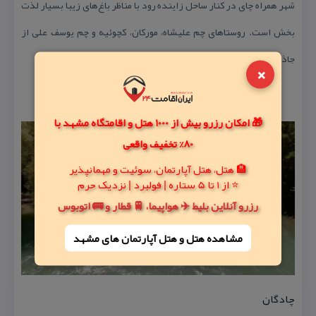
شهر همراه چای در كنار ساحل زاینده رود با مناظر باغ‌های زیبا بسیار لذت
بخش است. روستاهای چم علیشاه، موركان، كچوئیه و چم یوسف علی از
جاذبه‌های گردشگری این شهر می‌باشد.
×
🎁 امکان رزرو بیش از 1000 هتل و اقامتگاه مشهد با
80% تخفیف واقعی
🏨 هتل، هتل آپارتمان، سوئیت و مهمانپذیر
⭐ از 1 تا 5 ستاره | فولبرد | نزدیک حرم
رزرو آنلاین بلیط ✈️ هواپیما، 🚆 قطار و 🚌 اتوبوس
مشاهده هتل و هتل‌ آپارتمان های مشهد
چادگان