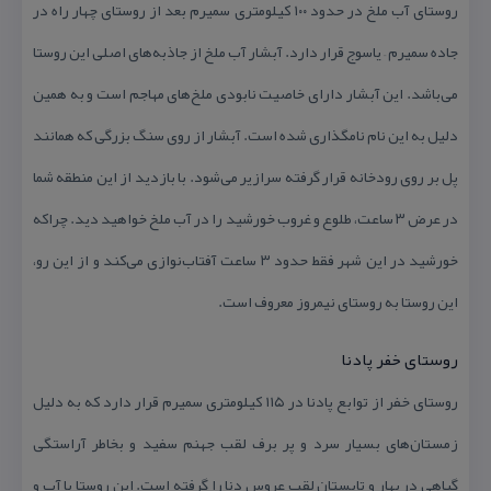
روستای آب ملخ در حدود ۱۰۰ كیلومتری سمیرم بعد از روستای چهار راه در
جاده سمیرم – یاسوج قرار دارد. آبشار آب ملخ از جاذبه‌های اصلی این روستا
می‌باشد. این آبشار دارای خاصیت نابودی ملخ‌های مهاجم است و به همین
دلیل به این نام نامگذاری شده است. آبشار از روی سنگ بزرگی كه همانند
پل بر روی رودخانه قرار گرفته سرازیر می‌شود. با بازدید از این منطقه شما
در عرض ۳ ساعت، طلوع و غروب خورشید را در آب ملخ خواهید دید. چراكه
خورشید در این شهر فقط حدود ۳ ساعت آفتاب‌نوازی می‌كند و از این رو،
این روستا به روستای نیمروز معروف است.
روستای خفر پادنا
روستای خفر از توابع پادنا در ۱۱۵ كیلومتری سمیرم قرار دارد كه به دلیل
زمستان‌های بسیار سرد و پر برف لقب جهنم سفید و بخاطر آراستگی
گیاهی در بهار و تابستان لقب عروس دنا را گرفته است. این روستا با آب و