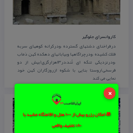
كاروانسرای جلوگیر
درفراخنای دشتهای گسترده ،ودركرانه كوههای سربه
فلك كشیده ،ودرچراگاهها وبیابانهای دهكده كهن دَماب
،ودرنزدیكی تنگه ای تُند،در۱۳هزارگزی(بیش از دو
فرسخی)روستا بنایی با شكوه ازروزگاران كهن خود
نمایی می كند
×
🎁 امکان رزرو بیش از 1000 هتل و اقامتگاه مشهد با
80% تخفیف واقعی