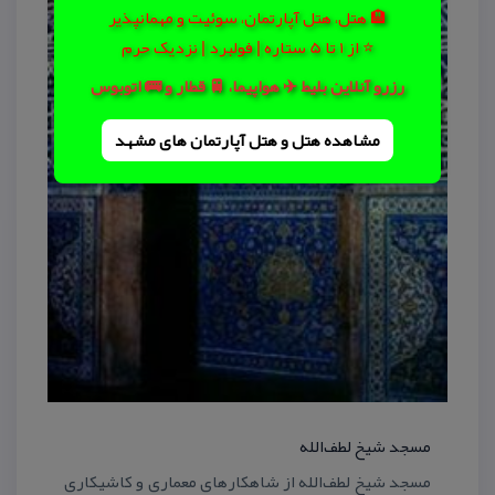
🏨 هتل، هتل آپارتمان، سوئیت و مهمانپذیر
⭐ از 1 تا 5 ستاره | فولبرد | نزدیک حرم
رزرو آنلاین بلیط ✈️ هواپیما، 🚆 قطار و 🚌 اتوبوس
مشاهده هتل و هتل‌ آپارتمان های مشهد
مسجد شیخ لطف‌الله
مسجد شیخ لطف‌الله از شاهكارهای معماری و كاشیكاری