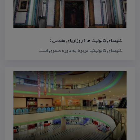
كلیسای كاتولیك ها ( روزاریای مقدس )
كلیسای كاتولیكها مربوط به دوره صفوی است