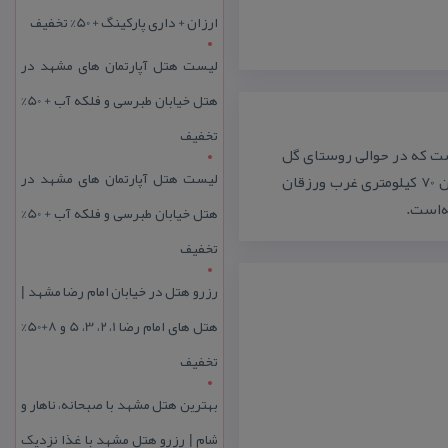
ارزان + داری پارکینگ + 50% تخفیف
لیست هتل آپارتمان های مشهد در
هتل خیابان طبرسی و فلکه آب + 50%
تخفیف
ست كه در حوالی روستای گل
لیست هتل آپارتمان های مشهد در
آخئر (گورئیل) از توابع دهستان ارزیل بخش خاروانا شهرستان ورزقان 70 كیلومتری غرب ورزقان
ه‌است.
هتل خیابان طبرسی و فلکه آب + 50%
تخفیف
رزرو هتل در خیابان امام رضا مشهد |
هتل‌ های امام رضا 1، 2، 3، 5 و 8+50%
تخفیف
بهترین هتل مشهد با صبحانه، ناهار و
شام | رزرو هتل مشهد با غذا نزدیک