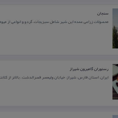
سنجان
محصولات زراعی عمده این شهر شامل سبزیجات، گردو و انواعی از میو
رستوران گامبرون شیراز
ایران، استان فارس، شیراز، خیابان ولیعصر قصرالدشت ، بالاتر از كلانتر