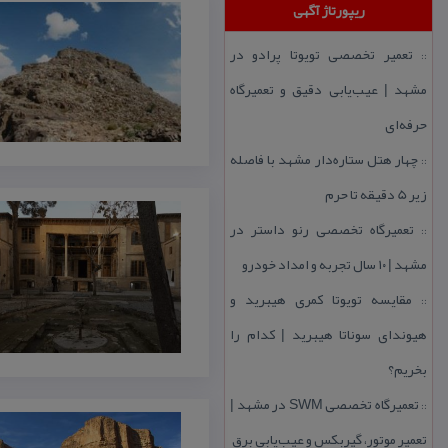
ریپورتاژ آگهی
تعمیر تخصصی تویوتا پرادو در
::
مشهد | عیب‌یابی دقیق و تعمیرگاه
حرفه‌ای
چهار هتل‌ ستاره‌دار مشهد با فاصله
::
زیر 5 دقیقه تا حرم
تعمیرگاه تخصصی رنو داستر در
::
مشهد | ۱۰ سال تجربه و امداد خودرو
مقایسه تویوتا كمری هیبرید و
::
هیوندای سوناتا هیبرید | كدام را
بخریم؟
تعمیرگاه تخصصی SWM در مشهد |
::
تعمیر موتور، گیربكس و عیب‌یابی برق