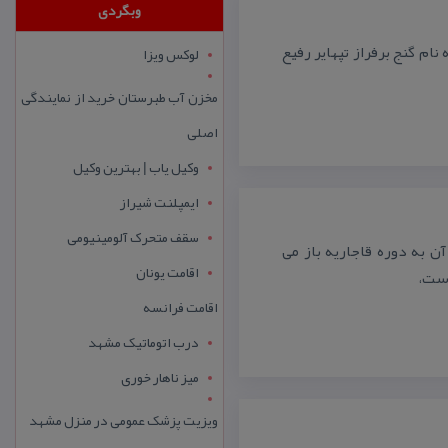
وبگردی
 گنج برفراز تپه­ایر رفیع
لوکس ویزا
مخزن آب طبرستان خرید از نمایندگی
اصلی
وکیل یاب | بهترین وکیل
ایمپلنت شیراز
سقف متحرک آلومینیومی
 به دوره قاجاریه باز می
اقامت یونان
است،
اقامت فرانسه
درب اتوماتیک مشهد
میز ناهار خوری
ویزیت پزشک عمومی در منزل مشهد