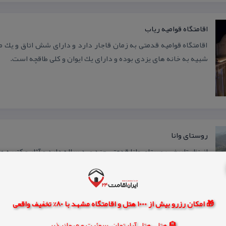
اقامتگاه قوامیه ریاب
اقامتگاه قوامیه قدمتی به زمان قاجار دارد و دارای شش اتاق و یك 
شبیه به خانه های یزدی بوده و دارای یك ایوان و كلی طاقچه است.
روستای وانا
از نظر تاریخی روستای وانا قدمتی چند صد ساله دارد و آثار و كتیبه ه
است .
🎁 امکان رزرو بیش از 1000 هتل و اقامتگاه مشهد با 80% تخفیف واقعی
🏨 هتل، هتل آپارتمان، سوئیت و مهمانپذیر