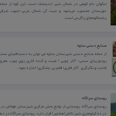
تنگوان نام كوهی در شمال شهر اندیمشك است. این كوه از جمله 
خوزستان محسوب می‌شود و جهت آن شمال غربی-جنوب شرقی،
رشته‌كوه‌های زاگرس است.
صنایع دستی ساوه
از جمله صنایع دستی شهرستان ساوه می توان به دستبافتهای سنتی (
رودوزیهای سنتی- آثار چوبی ( منبت و كنده كاری روی چوب، معرق
كتابت و نگارگری – آثار فلزی( قلمزنی، چلنگری) اشاره نمود .
روستای سراگاه
روستای سراگاه، روستایی از توابع بخش مركزی شهرستان طوالش در ا
در ده كیلومتری شهر تالش(هشتپر) قرار دارد. روستای سراگاه در د