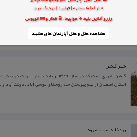
⭐ از 1 تا 5 ستاره | فولبرد | نزدیک حرم
عید كجا بروم؟
رزرو آنلاین بلیط ✈️ هواپیما، 🚆 قطار و 🚌 اتوبوس
اسفند همیشه پر سر و صداتر از عید است؛ شلوغی و ترافیك
فیروزهایش هم طرف دیگر. اما مهم‌ترین دل‌مشغولی اسفند برنامه ری
مشاهده هتل و هتل‌ آپارتمان های مشهد
شهر گلشن
گلشن شهری است كه در سال ۱۳۸۹ بر پایه دستور
استان اصفهان از بهم پیوستن سه روستای موسی آباد ، دولت آباد و 
رودخانه سیمینه رود