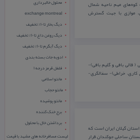
محلول خالبرداری
كوه‌های مهم ناحیه شمال
 موازی با جهت گسترش
exchange montreal
دیگ بخار تا 10% تخفیف
دیگ روغن داغ تا 10% تخفیف
دیگ آبگرم تا 10% تخفیف
ادویه جات بسته بندی
 قالی بافی و گلیم بافی)-
فلفل قرمز درجه 1
 كاری، خراطی)- سفالگری-
مانتو اسلامی
مانتو حجاب
مانتو پوشیده
برج خنک کننده
برداشتن خال با محلول
ستان گیلان ایران است كه
لیست مسافرخانه های مشهد با قیمت
هستان ساحلی جوكندان قرار