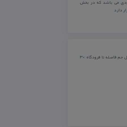
رودی می باشد كه در بخش
ار دارد
آدرس : مشهد – خیابان پاسداران – جنب سینما قدس ، هتل جم ، هتل جم فاصله تا فرودگاه :۳۰