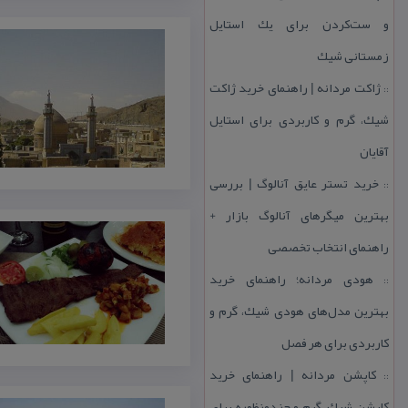
و ست‌كردن برای یك استایل
زمستانی شیك
ژاكت مردانه | راهنمای خرید ژاكت
::
شیك، گرم و كاربردی برای استایل
آقایان
خرید تستر عایق آنالوگ | بررسی
::
بهترین میگرهای آنالوگ بازار +
راهنمای انتخاب تخصصی
هودی مردانه؛ راهنمای خرید
::
بهترین مدل‌های هودی شیك، گرم و
كاربردی برای هر فصل
كاپشن مردانه | راهنمای خرید
::
كاپشن شیك، گرم و چندمنظوره برای