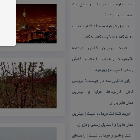
صد اجاره ویلا در رامسر برای یك
تعطیلات خاطره‌انگیز
تحصیل در فرانسه 2026؛ از انتخاب
::
دانشگاه تا اخذ ویزا گام به گام
خرید بهترین كفش مردانه
::
باكیفیت؛ راهنمای انتخاب كفش
رسمی، اسپرت و روزمره
پاور آنالایزر سه فاز چیست؟ بررسی
::
كامل كاربردها، مزایا و بهترین
مدل‌های بازار
خرید كت تك مردانه شیك | بهترین
::
مدل‌ها برای استایل رسمی و كژوال
كت و شلوار مردانه شیك | راهنمای
::