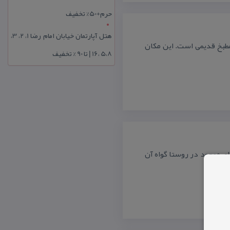
حرم+50% تخفیف
هتل آپارتمان خیابان امام رضا 1، 2، 3،
مطبخ قدیمی است. این مكان
5،8 ،16 | تا 90 % تخفیف
ای موجود در روستا گواه آن