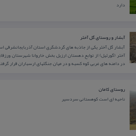
دارد
آبشار و روستای گل آخئر
آبشار گل‌ آخئر یكی از جاذبه های گردشگری استان آذربایجانشرقی ا
در دامنه های غربی كوه كسبه و در میان جنگلهای ارسباران قرار گرفت
روستای كامان
ناحیه ای است كوهستانی سردسیر