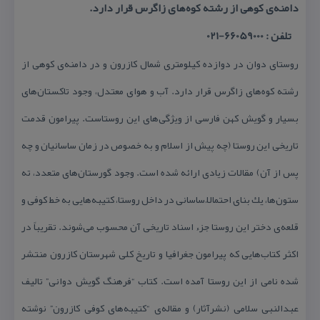
دامنه‌ی كوهی از رشته كوه‌های زاگرس قرار دارد.
تلفن : 66059000-021
روستای دوان در دوازده كیلومتری شمال كازرون و در دامنه‌ی كوهی از
رشته كوه‌های زاگرس قرار دارد. آب و هوای معتدل، وجود تاكستان‌های
بسیار و گویش كهن فارسی از ویژگی‌های این روستاست. پیرامون قدمت
تاریخی این روستا (چه پیش از اسلام و به خصوص در زمان ساسانیان و چه
پس از آن) مقالات زیادی ارائه شده است. وجود گورستان‌های متعدد، ته
ستون‌ها، یك بنای احتمالاً ساسانی در داخل روستا، كتیبه‌هایی به خط كوفی و
قلعه‌ی دختر این روستا جزء اسناد تاریخی آن محسوب می‌شوند. تقریباً در
اكثر كتاب‌هایی كه پیرامون جغرافیا و تاریخ كلی شهرستان كازرون منتشر
شده نامی از این روستا آمده است. كتاب “فرهنگ گویش دوانی” تالیف
عبدالنبی سلامی (نشرآثار) و مقاله‌ی “كتیبه‌های كوفی كازرون” نوشته