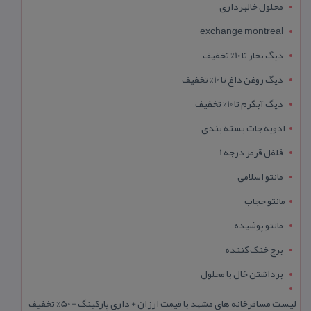
محلول خالبرداری
exchange montreal
دیگ بخار تا 10% تخفیف
دیگ روغن داغ تا 10% تخفیف
دیگ آبگرم تا 10% تخفیف
ادویه جات بسته بندی
فلفل قرمز درجه 1
مانتو اسلامی
مانتو حجاب
مانتو پوشیده
برج خنک کننده
برداشتن خال با محلول
لیست مسافرخانه های مشهد با قیمت ارزان + داری پارکینگ + 50% تخفیف