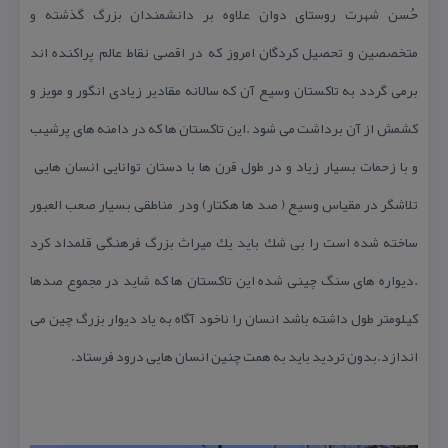
حُسن شهرت روستای دوان علاوه بر دانشمندان بزرگ گذشته و
متخصصین و تحصیل كردگان امروز كه در اقصی نقاط عالم پراكنده اند
برمی گردد به تاكستان وسیع آن كه سالانه مقادیر زیادی انگور و مویز و
كشمش از آن برداشت می شود .این تاكستان ها كه در دامنه های پرشیب
و با زحمات بسیار زیاد و در طول قرن ها با دستان توانایی انسان هایی
تلاشگر در مقیاس وسیع ( صد ها هكتار) ودر مناطقی بسیار صعب العبور
ساخته شده است را بی شك باید یك میراث بزرگ فرهنگی قلمداد كرد
.دیواره های سنگ چینی شده این تاكستان ها كه شاید در مجموع صدها
كیلومتر طول داشته باشد انسان را ناخود آگاه به یاد دیوار بزرگ چین می
اندازد.بدون تردید باید به همت چنین انسان هایی درود فرستاد.