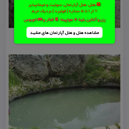
🏨 هتل، هتل آپارتمان، سوئیت و مهمانپذیر
⭐ از 1 تا 5 ستاره | فولبرد | نزدیک حرم
رزرو آنلاین بلیط ✈️ هواپیما، 🚆 قطار و 🚌 اتوبوس
مشاهده هتل و هتل‌ آپارتمان های مشهد