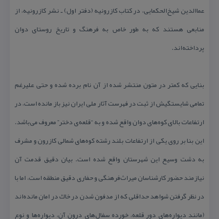
عماالدین شیخ‌الحكمایی، در كتاب كازرونیه (دفتر اول) ـ نشر كازرونیه، از
منابعی هستند كه به طور خاص به فرهنگ و تاریخ روستای دوان
پرداخته‌اند.
بنایی كه كمتر در متون منتشر شده از آن نام برده شده و حتی علیرغم
تمامی شایستگیش از ثبت در فهرست آثار ملی ایران نیز باز مانده است، در
ارتفاعات بالای كوه‌های دوان واقع شده و به “قلعه‌ی دختر” معروف می‌باشد.
این بنا بر روی یكی از ارتفاعات بلند رشته كوه‌های شمالی كازرون و مشرف
به دشت وسیع این شهرستان واقع شده است. بیان دقیق قدمت آن
نیازمند حضور كارشناسان میراث‌فرهنگی و حفاری دقیق منطقه است، اما با
در نظر گرفتن شواهد حداقلی كه از مدفون شدن در خاك در امان مانده‌اند
(مانند دیواره‌های دور قلعه، خورده سفال‌های درون آن، دیواره‌ها و نوع