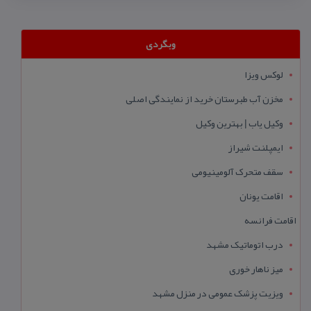
وبگردی
لوکس ویزا
مخزن آب طبرستان خرید از نمایندگی اصلی
وکیل یاب | بهترین وکیل
ایمپلنت شیراز
سقف متحرک آلومینیومی
اقامت یونان
اقامت فرانسه
درب اتوماتیک مشهد
میز ناهار خوری
ویزیت پزشک عمومی در منزل مشهد