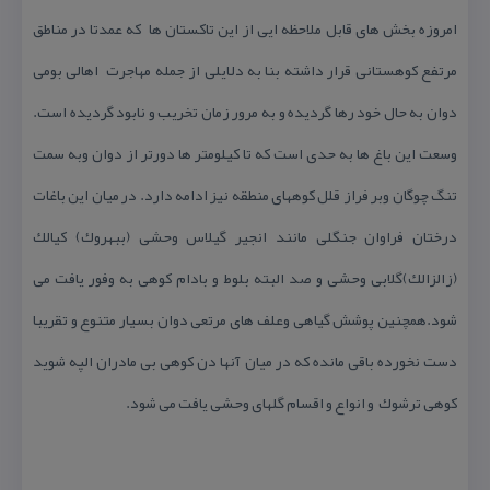
امروزه بخش های قابل ملاحظه ایی از این تاكستان ها كه عمدتا در مناطق
مرتفع كوهستانی قرار داشته بنا به دلایلی از جمله مهاجرت اهالی بومی
دوان به حال خود رها گردیده و به مرور زمان تخریب و نابود گردیده است.
وسعت این باغ ها به حدی است كه تا كیلومتر ها دورتر از دوان وبه سمت
تنگ چوگان وبر فراز قلل كوههای منطقه نیز ادامه دارد. در میان این باغات
درختان فراوان جنگلی مانند انجیر گیلاس وحشی (ببهروك) كیالك
(زالزالك)گلابی وحشی و صد البته بلوط و بادام كوهی به وفور یافت می
شود.همچنین پوشش گیاهی وعلف های مرتعی دوان بسیار متنوع و تقریبا
دست نخورده باقی مانده كه در میان آنها دن كوهی بی مادران الپه شوید
كوهی ترشوك و انواع و اقسام گلهای وحشی یافت می شود.