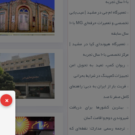
با ۱۰ سال تجربه
تعمیرگاه ام جی در مشهد | عیب‌یابی
::
تخصصی و تعمیرات حرفه‌ای MG با ۱۰
سال سابقه
تعمیرگاه هیوندای كیا در مشهد |
::
مركز تخصصی با ۱۰ سال تجربه
ریوان كمپ، تعهد به تحویل امن
::
تجهیزات كمپینگ در شرایط بحرانی
فریت بار از ایران به دبی؛ راهنمای
::
×
كامل صفر تا صد
بهترین كشورها برای دریافت
::
شهروندی دوم و اقامت آسان
ترجمه رسمی مدارك؛ نقطه‌ای كه
::