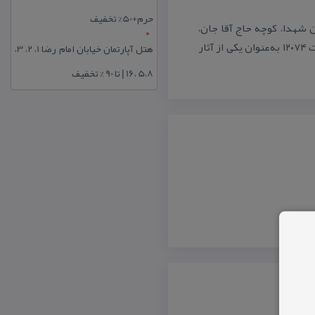
حرم+50% تخفیف
 شهدا، كوچه حاج آقا جان،
جنب هتل غدیر واقع شده و این اثر در تاریخ ۱۲ تیر ۱۳۸۴ با شمارهٔ ثبت ۱۲۰۷۴ به‌عنوان یكی از آثار
هتل آپارتمان خیابان امام رضا 1، 2، 3،
5،8 ،16 | تا 90 % تخفیف
.