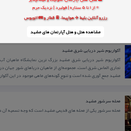
⭐ از 1 تا 5 ستاره | فولبرد | نزدیک حرم
رزرو آنلاین بلیط ✈️ هواپیما، 🚆 قطار و 🚌 اتوبوس
مشاهده هتل و هتل‌ آپارتمان های مشهد
آكواریوم شهر دریایی شرق مشهد
آكواریوم شهر دریایی شرق مشهد بزرگ ترین نمایشگاه ماهیان آب 
تجاری الماس شرق است. مجموعه‌ای از ماهیان دریاهای‌ شور جهان در
مشهد جمع آوری شده است و تنوع گونه‌های ماهی موجود در این آكوار
محله سرشور مشهد
محله سرشور یكی از محله های قدیمی مشهد است كه وجه تسمیه آن