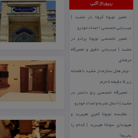
ریپورتاژ آگهی
تعمیر تویوتا كرولا در مشهد |
::
عیب‌یابی تخصصی + امداد خودرو
تعمیر تخصصی تویوتا پرادو در
::
مشهد | عیب‌یابی دقیق و تعمیرگاه
حرفه‌ای
چهار هتل‌ ستاره‌دار مشهد با فاصله
::
زیر 5 دقیقه تا حرم
تعمیرگاه تخصصی رنو داستر در
::
مشهد | ۱۰ سال تجربه و امداد خودرو
مقایسه تویوتا كمری هیبرید و
::
هیوندای سوناتا هیبرید | كدام را
بخریم؟