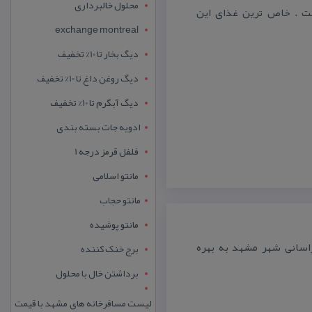
محلول خالبرداری
ست . خاص ترین غذای این
exchange montreal
دیگ بخار تا 10% تخفیف
دیگ روغن داغ تا 10% تخفیف
دیگ آبگرم تا 10% تخفیف
ادویه جات بسته بندی
فلفل قرمز درجه 1
مانتو اسلامی
مانتو حجاب
مانتو پوشیده
۱۳۷۲ در خیابان آخوند خراسانی شهر مشهد به بهره
برج خنک کننده
برداشتن خال با محلول
لیست مسافرخانه های مشهد با قیمت