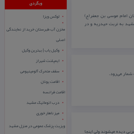
وبگردی
ان امام موسی بن جعفر(ع)
لوکس ویزا
 علوی در ۴۵ كیلومتری جاده مشهد به تربت حیدریه و در
مخزن آب طبرستان خرید از نمایندگی
اصلی
وکیل یاب | بهترین وکیل
ایمپلنت شیراز
سقف متحرک آلومینیومی
شمار می‌رود.
اقامت یونان
اقامت فرانسه
درب اتوماتیک مشهد
میز ناهار خوری
ویزیت پزشک عمومی در منزل مشهد
ی دیده میشوند ولی اینجا