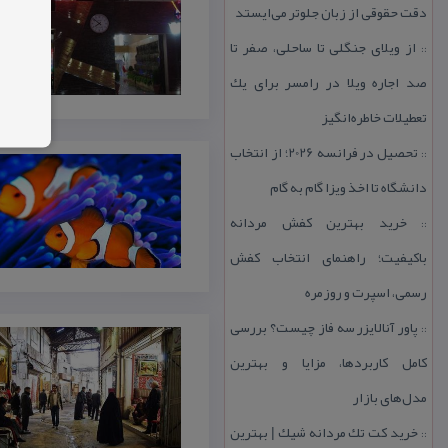
دقت حقوقی از زبان جلوتر می‌ایستد
از ویلای جنگلی تا ساحلی، صفر تا
::
صد اجاره ویلا در رامسر برای یك
تعطیلات خاطره‌انگیز
تحصیل در فرانسه 2026؛ از انتخاب
::
دانشگاه تا اخذ ویزا گام به گام
خرید بهترین كفش مردانه
::
باكیفیت؛ راهنمای انتخاب كفش
رسمی، اسپرت و روزمره
پاور آنالایزر سه فاز چیست؟ بررسی
::
كامل كاربردها، مزایا و بهترین
مدل‌های بازار
خرید كت تك مردانه شیك | بهترین
::