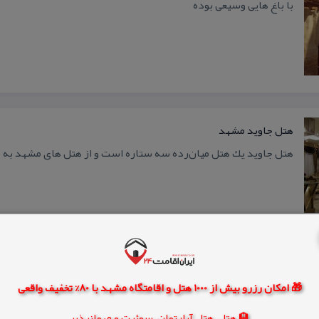
با باغ هایی وسیعی بوده
هتل جاوید مشهد
هتل جاوید یك هتل میان‌رده سه ستاره است و از هتل های مشهد به ش
كافه دیدار مشهد
🎁 امکان رزرو بیش از 1000 هتل و اقامتگاه مشهد با 80% تخفیف واقعی
ایران، استان خراسان رضوی، مشهد، احمد آباد، رضا ۲۹، نبش طالقانی ۲۹
🏨 هتل، هتل آپارتمان، سوئیت و مهمانپذیر