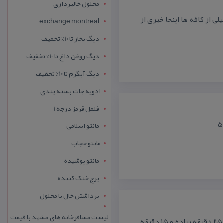
محلول خالبرداری
 از كافه ها اینجا خبری از
exchange montreal
دیگ بخار تا 10% تخفیف
دیگ روغن داغ تا 10% تخفیف
دیگ آبگرم تا 10% تخفیف
ادویه جات بسته بندی
فلفل قرمز درجه 1
مانتو اسلامی
مانتو حجاب
مانتو پوشیده
برج خنک کننده
برداشتن خال با محلول
لیست مسافرخانه های مشهد با قیمت
هتل دو ستاره توكل مشهد واقع در خیابان امام رضا (ع) ۳۲ كه حدود ۲۵ دقیقه پیاده و ۱۵ دقیقه