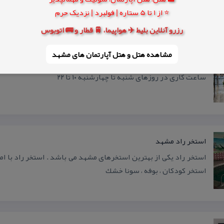
⭐ از 1 تا 5 ستاره | فولبرد | نزدیک حرم
رزرو آنلاین بلیط ✈️ هواپیما، 🚆 قطار و 🚌 اتوبوس
مشاهده هتل و هتل‌ آپارتمان های مشهد
مركز خرید آرمیتاژ گلشن
ساعت كاری در روزهای شنبه تا چهارشنبه ۱۰ تا ۲۲
استخر راد مشهد
استخر راد یكی از بهترین استخرهای مشهد می باشد . استخر راد با امك
استخر كودكان ، بوفه ، سونا خشك