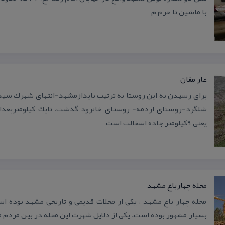
با ماشین تا حرم م
غار مغان
برای رسیدن به این روستا به ترتیب بایدازمشهد-انتهای شهرك سید
شلگرد-روستای اردمه- روستای خانرود گذشت، تایك كیلومتربعدا
یعنی ۹كیلومتر جاده اسفالت است
محله چهارباغ مشهد
محله چهار باغ مشهد ، یكی از محلات قدیمی و تاریخی مشهد بوده 
بسیار مشهور بوده است. یكی از دلایل شهرت این محله در بین مردم 