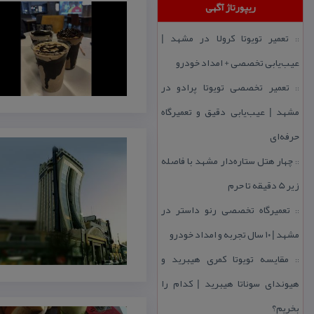
ریپورتاژ آگهی
تعمیر تویوتا كرولا در مشهد |
::
عیب‌یابی تخصصی + امداد خودرو
تعمیر تخصصی تویوتا پرادو در
::
مشهد | عیب‌یابی دقیق و تعمیرگاه
حرفه‌ای
چهار هتل‌ ستاره‌دار مشهد با فاصله
::
زیر 5 دقیقه تا حرم
تعمیرگاه تخصصی رنو داستر در
::
مشهد | ۱۰ سال تجربه و امداد خودرو
مقایسه تویوتا كمری هیبرید و
::
هیوندای سوناتا هیبرید | كدام را
بخریم؟