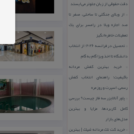
دقت حقوقی از زبان جلوتر می‌ایستد
از ویلای جنگلی تا ساحلی، صفر تا
::
صد اجاره ویلا در رامسر برای یك
تعطیلات خاطره‌انگیز
تحصیل در فرانسه 2026؛ از انتخاب
::
دانشگاه تا اخذ ویزا گام به گام
خرید بهترین كفش مردانه
::
باكیفیت؛ راهنمای انتخاب كفش
رسمی، اسپرت و روزمره
پاور آنالایزر سه فاز چیست؟ بررسی
::
كامل كاربردها، مزایا و بهترین
مدل‌های بازار
خرید كت تك مردانه شیك | بهترین
::