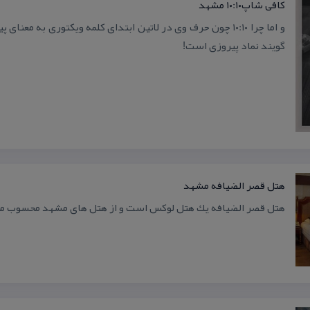
كافی شاپ۱۰:۱۰ مشهد
و اما چرا ۱۰:۱۰ چون حرف وی در لاتین ابتدای كلمه ویكتوری به م
گویند نماد پیروزی است!
هتل قصر الضیافه مشهد
هتل قصر الضیافه یك هتل لوكس است و از هتل های مشهد محسوب م