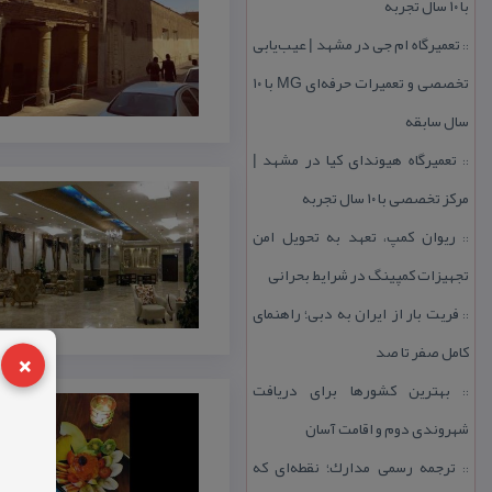
با ۱۰ سال تجربه
تعمیرگاه ام جی در مشهد | عیب‌یابی
::
تخصصی و تعمیرات حرفه‌ای MG با ۱۰
سال سابقه
تعمیرگاه هیوندای كیا در مشهد |
::
مركز تخصصی با ۱۰ سال تجربه
ریوان كمپ، تعهد به تحویل امن
::
تجهیزات كمپینگ در شرایط بحرانی
فریت بار از ایران به دبی؛ راهنمای
::
×
كامل صفر تا صد
بهترین كشورها برای دریافت
::
شهروندی دوم و اقامت آسان
ترجمه رسمی مدارك؛ نقطه‌ای كه
::