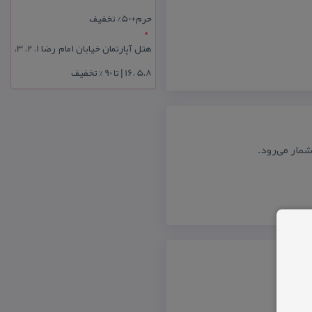
حرم+50% تخفیف
هتل آپارتمان خیابان امام رضا 1، 2، 3،
5،8 ،16 | تا 90 % تخفیف
مار می‌رود.