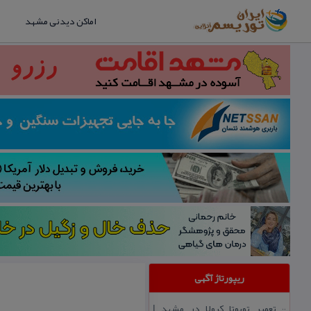
اماکن دیدنی مشهد
ریپورتاژ آگهی
تعمیر تویوتا كرولا در مشهد |
::