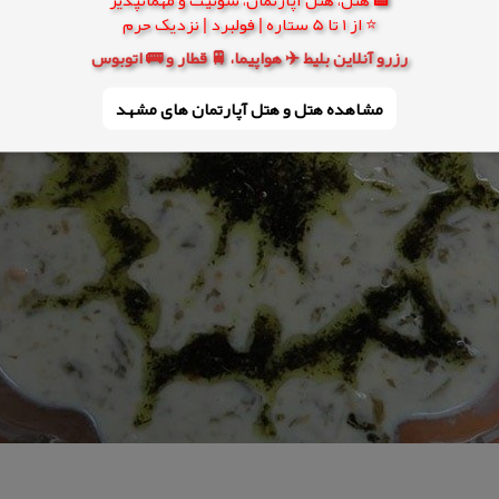
⭐ از 1 تا 5 ستاره | فولبرد | نزدیک حرم
رزرو آنلاین بلیط ✈️ هواپیما، 🚆 قطار و 🚌 اتوبوس
مشاهده هتل و هتل‌ آپارتمان های مشهد