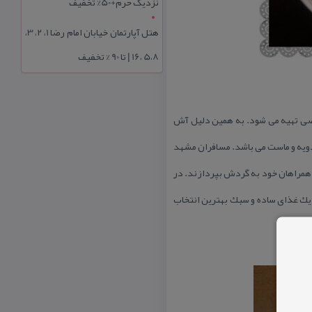
نزدیک حرم+50% تخفیف
هتل آپارتمان خیابان امام رضا 1، 2، 3،
5،8 ،16 | تا 90 % تخفیف
صی تهیه می شود. به همین دلیل آش
ادویه و ماست می باشد. مسافران مشهد
با همراهان خود به گردش بپردازند. در
یك غذای ساده و سبك بهترین انتخاب