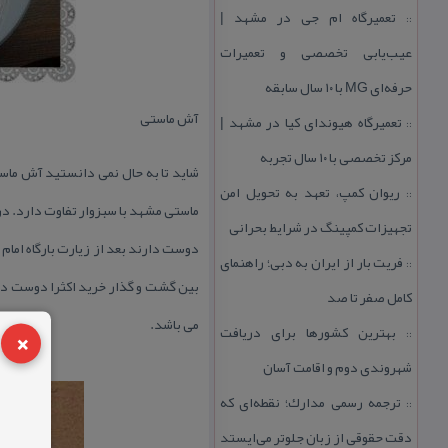
تعمیرگاه ام جی در مشهد |
::
عیب‌یابی تخصصی و تعمیرات
حرفه‌ای MG با ۱۰ سال سابقه
آش ماستی
تعمیرگاه هیوندای كیا در مشهد |
::
مركز تخصصی با ۱۰ سال تجربه
شاید تا به حال نمی دانستید آش ما
ریوان كمپ، تعهد به تحویل امن
::
ماستی مشهد با سبزوار تفاوت دارد. در
تجهیزات كمپینگ در شرایط بحرانی
دوست دارند بعد از زیارت بارگاه امام 
فریت بار از ایران به دبی؛ راهنمای
::
بین گشت و گذار خرید اكثرا دوست دا
كامل صفر تا صد
می باشد.
×
بهترین كشورها برای دریافت
::
شهروندی دوم و اقامت آسان
ترجمه رسمی مدارك؛ نقطه‌ای كه
::
دقت حقوقی از زبان جلوتر می‌ایستد