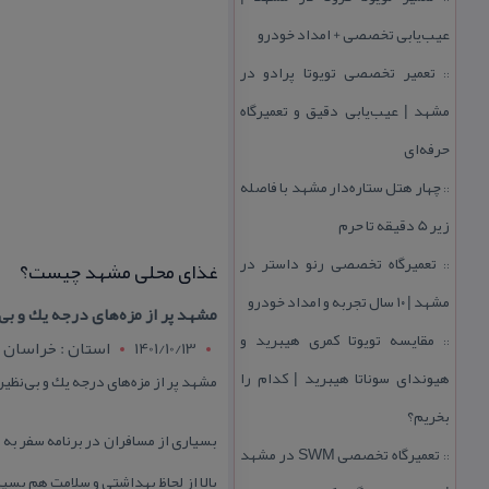
عیب‌یابی تخصصی + امداد خودرو
تعمیر تخصصی تویوتا پرادو در
::
مشهد | عیب‌یابی دقیق و تعمیرگاه
حرفه‌ای
چهار هتل‌ ستاره‌دار مشهد با فاصله
::
زیر 5 دقیقه تا حرم
تعمیرگاه تخصصی رنو داستر در
غذای محلی مشهد چیست؟
::
مشهد | ۱۰ سال تجربه و امداد خودرو
مشهد پر از مزه‌های درجه یك و بی
مقایسه تویوتا كمری هیبرید و
::
1401/10/13
استان : خراسان
هیوندای سوناتا هیبرید | كدام را
مشهد پر از مزه‌های درجه یك و بی‌نظی
بخریم؟
بسیاری از مسافران در برنامه سفر به
تعمیرگاه تخصصی SWM در مشهد
::
بالا از لحاظ بهداشتی و سلامت هم بسی