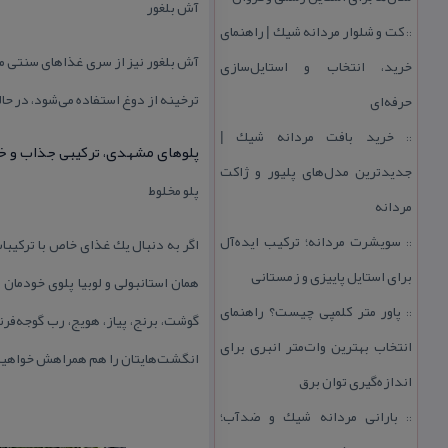
آش بلغور
كت و شلوار مردانه شیك | راهنمای
::
آش بلغور نیز از سری غذاهای سنتی م
خرید، انتخاب و استایل‌سازی
ترخینه از دوغ استفاده می‌شود، در حال
حرفه‌ای
خرید بافت مردانه شیك |
::
پلوهای مشهدی، تركیبی جذاب و 
جدیدترین مدل‌های پلیور و ژاكت
پلو مخلوط
مردانه
سویشرت مردانه؛ تركیب ایده‌آل
اگر به دنبال یك غذای خاص با تركیبات
::
برای استایل پاییزی و زمستانی
همان استانبولی و لوبیا پلوی خودمان ا
پاور متر كلمپی چیست؟ راهنمای
::
گوشت، برنج، پیاز، هویج، رب گوجه‌فر
انتخاب بهترین وات‌متر انبری برای
انگشت‌هایتان را هم همراهش خواهید
اندازه‌گیری توان برق
بارانی مردانه شیك و ضدآب؛
::