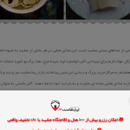
ستی از غذاهای سنتی مشهد است. این غذای محلی در هر بخش از مشهد به شیوه خا
كل، مواد لازم برای تهیه این آش خوشمزه، لپه، سینه مرغ، نعنا، برگ بو، شوید خشك، 
هشتم، به مراكز خرید بزرگ و دیدنی این شهر زیبا مانند بازار رضا مشهد سر بزنند و 
رند غذای محلی ساده ای بخورند و به بازدید خود ادامه دهند. آش ماستی به عنوان 
🎁 امکان رزرو بیش از 1000 هتل و اقامتگاه مشهد با 80% تخفیف واقعی
🏨 هتل، هتل آپارتمان، سوئیت و مهمانپذیر