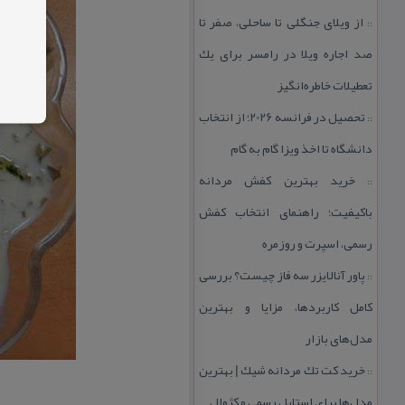
از ویلای جنگلی تا ساحلی، صفر تا
::
صد اجاره ویلا در رامسر برای یك
تعطیلات خاطره‌انگیز
تحصیل در فرانسه 2026؛ از انتخاب
::
دانشگاه تا اخذ ویزا گام به گام
خرید بهترین كفش مردانه
::
باكیفیت؛ راهنمای انتخاب كفش
رسمی، اسپرت و روزمره
پاور آنالایزر سه فاز چیست؟ بررسی
::
كامل كاربردها، مزایا و بهترین
مدل‌های بازار
خرید كت تك مردانه شیك | بهترین
::
مدل‌ها برای استایل رسمی و كژوال