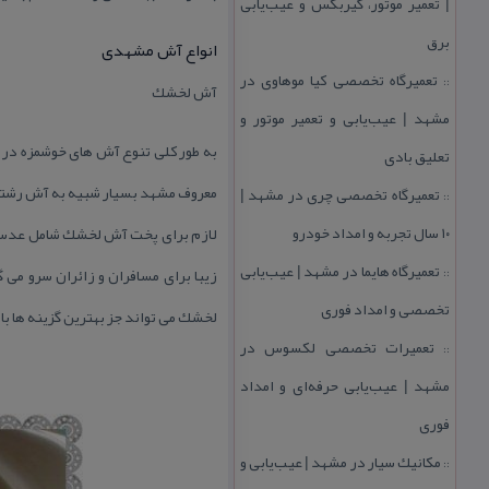
| تعمیر موتور، گیربكس و عیب‌یابی
برق
انواع آش مشهدی
تعمیرگاه تخصصی كیا موهاوی در
::
آش لخشك
مشهد | عیب‌یابی و تعمیر موتور و
به طور كلی تنوع آش های خوشمزه در
تعلیق بادی
معروف مشهد بسیار شبیه به آش رشته م
تعمیرگاه تخصصی چری در مشهد |
::
۱۰ سال تجربه و امداد خودرو
لازم برای پخت آش لخشك شامل عدس، ر
تعمیرگاه هایما در مشهد | عیب‌یابی
زیبا برای مسافران و زائران سرو می
::
تخصصی و امداد فوری
لخشك می تواند جز بهترین گزینه ها با
تعمیرات تخصصی لكسوس در
::
مشهد | عیب‌یابی حرفه‌ای و امداد
فوری
مكانیك سیار در مشهد | عیب‌یابی و
::