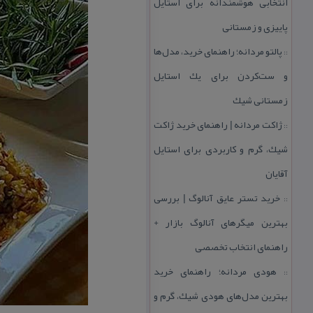
انتخابی هوشمندانه برای استایل
پاییزی و زمستانی
پالتو مردانه؛ راهنمای خرید، مدل‌ها
::
و ست‌كردن برای یك استایل
زمستانی شیك
ژاكت مردانه | راهنمای خرید ژاكت
::
شیك، گرم و كاربردی برای استایل
آقایان
خرید تستر عایق آنالوگ | بررسی
::
بهترین میگرهای آنالوگ بازار +
راهنمای انتخاب تخصصی
هودی مردانه؛ راهنمای خرید
::
بهترین مدل‌های هودی شیك، گرم و