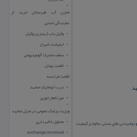
مخزن آب طبرستان خرید از
نمایندگی اصلی
وکیل یاب | بهترین وکیل
ایمپلنت شیراز
سقف متحرک آلومینیومی
اقامت یونان
اقامت فرانسه
درب اتوماتیک مشهد
ید
میز ناهار خوری
ویزیت پزشک عمومی در منزل مشهد
محلول خالبرداری
و نوشیدنی های سنتی علاوه بر كیفیت
exchange montreal