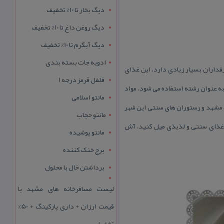
دیگ بخار تا 10% تخفیف
دیگ روغن داغ تا 10% تخفیف
دیگ آبگرم تا 10% تخفیف
ادویه جات بسته بندی
اران بسیار زیادی دارد. این غذای
فلفل قرمز درجه 1
ه عنوان رشته استفاده می شود. مواد
مانتو اسلامی
 مشهد و رستوران های سنتی این شهر
مانتو حجاب
، غذای سنتی و لذیذی میل كنید، آش
مانتو پوشیده
برج خنک کننده
برداشتن خال با محلول
لیست مسافرخانه های مشهد با
قیمت ارزان + داری پارکینگ + 50%
تخفیف