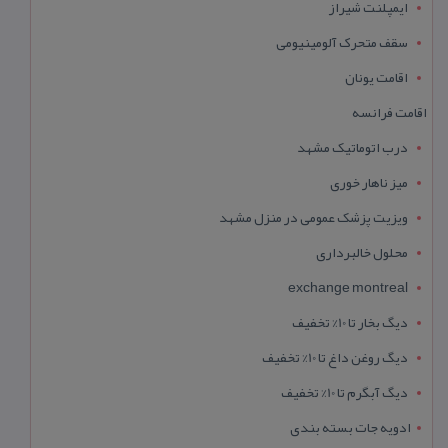
ایمپلنت شیراز
سقف متحرک آلومینیومی
اقامت یونان
اقامت فرانسه
درب اتوماتیک مشهد
میز ناهار خوری
ویزیت پزشک عمومی در منزل مشهد
محلول خالبرداری
exchange montreal
دیگ بخار تا 10% تخفیف
دیگ روغن داغ تا 10% تخفیف
دیگ آبگرم تا 10% تخفیف
ادویه جات بسته بندی