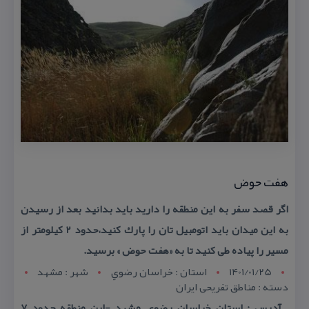
هفت حوض
اگر قصد سفر به این منطقه را دارید باید بدانید بعد از رسیدن
به این میدان باید اتومبیل تان را پارك كنید،حدود 2 كیلومتر از
مسیر را پیاده طی كنید تا به «هفت حوض » برسید.
1401/01/25
استان : خراسان رضوي
شهر : مشهد
دسته : مناطق تفریحی ایران
آدرس : استان خراسان رضوی, مشهد -این منطقه حدود 7