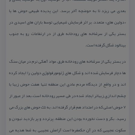
بعدی می ریزد تا به حوضچه آخر برسد. این پدیده طبیعی حوض ها یا
«دولین های» متعدد، بر اثر فرسایش شیمیایی توسط باران های اسیدی در
بستر یكی از سرشاخه های رودخانه طرق از در ارتفاعات رو به جنوب
بینالود شگل گرفته است.
در بستر یكی از سرشاخه های رودخانه طرق، مواد آهكی نرم در میان سنگ
ها دچار فرسایش شده اند و شكل های ژئومورفولوژی دولین را ایجاد كرده
اند و در واقع از دیدگاه مردم عادی این منطقه تنها هفت حوض زیبا با
چشم اندازی زیباتر ایجاد شده در طی مسیر رودخانه است.بعد از عبور از
7 حوض اصلی كه در امتداد هم قرار گرفته اند، به تك حوض های بزرگ می
رسید. بكر و دست نخورده بودن این منطقه، پرتردد و پر بازدید نبودن و
سكوت عجیبی كه در آن حكمفرما است آرامش عجیبی به شما هدیه می