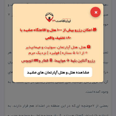
«هفت حوض» منطقه ای است شامل صخره مانند ها و سنگ های صاف و
×
صیقلی ، 7 حوضچه طبیعی زیبا و طبیعتی بكر و زیبا بعد از عبور از 7
حوضچه است.
🎁 امکان رزرو بیش از 1000 هتل و اقامتگاه مشهد با
80% تخفیف واقعی
🏨 هتل، هتل آپارتمان، سوئیت و مهمانپذیر
⭐ از 1 تا 5 ستاره | فولبرد | نزدیک حرم
تصور اینكه هزاران سال است آب در این حوضچه ها جریان دارد هر
رزرو آنلاین بلیط ✈️ هواپیما، 🚆 قطار و 🚌 اتوبوس
بیننده ای را غرق خیال می كند. به دلیل جریان داشتن آب در طول سالیان
مشاهده هتل و هتل‌ آپارتمان های مشهد
دراز و ریزش آن از حوضچه ای به حوضچه دیگر و البته جنس سنگ های
آن، به مرور زمان حوضچه های طبیعی بسیار زیبایی در دل سنگ ها به
وجود آمده است.
بعضی از 7حوضچه ای كه در این منطقه در امتداد هم قرار دارند، به
اندازه یك استخر كوچك هستند. آب از حوضچه اول به حوضچه بعدی و