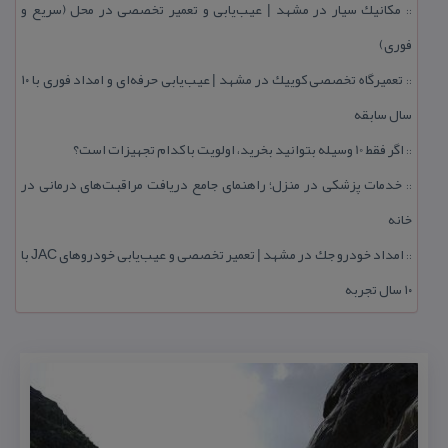
مكانیك سیار در مشهد | عیب‌یابی و تعمیر تخصصی در محل (سریع و
::
فوری)
تعمیرگاه تخصصی كوییك در مشهد | عیب‌یابی حرفه‌ای و امداد فوری با ۱۰
::
سال سابقه
اگر فقط 10 وسیله بتوانید بخرید، اولویت با كدام تجهیزات است؟
::
خدمات پزشكی در منزل؛ راهنمای جامع دریافت مراقبت‌های درمانی در
::
خانه
امداد خودرو جك در مشهد | تعمیر تخصصی و عیب‌یابی خودروهای JAC با
::
۱۰ سال تجربه