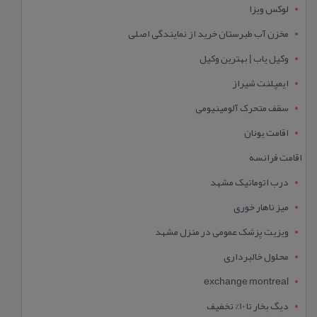
لوکس ویزا
مخزن آب طبرستان خرید از نمایندگی اصلی
وکیل یاب | بهترین وکیل
ایمپلنت شیراز
سقف متحرک آلومینیومی
اقامت یونان
اقامت فرانسه
درب اتوماتیک مشهد
میز ناهار خوری
ویزیت پزشک عمومی در منزل مشهد
محلول خالبرداری
exchange montreal
دیگ بخار تا 10% تخفیف