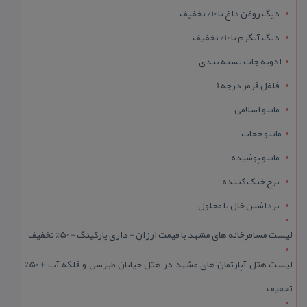
دیگ روغن داغ تا 10% تخفیف
دیگ آبگرم تا 10% تخفیف
ادویه جات بسته بندی
فلفل قرمز درجه 1
مانتو اسلامی
مانتو حجاب
مانتو پوشیده
برج خنک کننده
برداشتن خال با محلول
لیست مسافرخانه های مشهد با قیمت ارزان + داری پارکینگ + 50% تخفیف
لیست هتل آپارتمان های مشهد در هتل خیابان طبرسی و فلکه آب + 50%
تخفیف