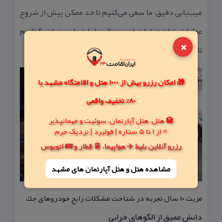
عیب‌یابی دقیق، ما سعی می‌كنیم تا حد ممكن پیش از شروع
عملیات، تمام جزئیات فنی و مالی را با شما در میان بگذاریم
×
تا از بروز هرگونه سوءتفاهم جلوگیری شود.
🎁 امکان رزرو بیش از 1000 هتل و اقامتگاه مشهد با
80% تخفیف واقعی
🏨 هتل، هتل آپارتمان، سوئیت و مهمانپذیر
⭐ از 1 تا 5 ستاره | فولبرد | نزدیک حرم
رزرو آنلاین بلیط ✈️ هواپیما، 🚆 قطار و 🚌 اتوبوس
مشاهده هتل و هتل‌ آپارتمان های مشهد
مزیت ۱۰ سال تجربه در شناخت مشكلات رایج خودروهای جك
دانش عمیق از الگوهای خرابی