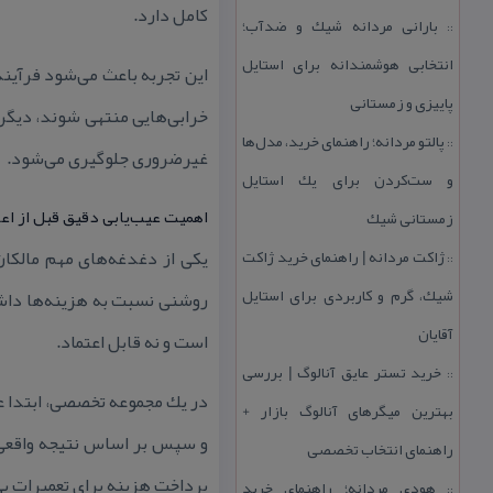
كامل دارد.
بارانی مردانه شیك و ضدآب؛
::
انتخابی هوشمندانه برای استایل
این تجربه باعث می‌شود فرآیند
پاییزی و زمستانی
خرابی‌هایی منتهی شوند، دیگر
پالتو مردانه؛ راهنمای خرید، مدل‌ها
::
غیرضروری جلوگیری می‌شود.
و ست‌كردن برای یك استایل
اهمیت عیب‌یابی دقیق قبل از اعل
زمستانی شیك
ژاكت مردانه | راهنمای خرید ژاكت
یكی از دغدغه‌های مهم مالكا
::
شیك، گرم و كاربردی برای استایل
روشنی نسبت به هزینه‌ها داشته
آقایان
است و نه قابل اعتماد.
خرید تستر عایق آنالوگ | بررسی
::
در یك مجموعه تخصصی، ابتدا عل
بهترین میگرهای آنالوگ بازار +
و سپس بر اساس نتیجه واقعی،
راهنمای انتخاب تخصصی
پرداخت هزینه برای تعمیرات بی
هودی مردانه؛ راهنمای خرید
::