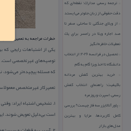
ترجمه رسمی مدارك؛ نقطه‌ای كه
::
دقت حقوقی از زبان جلوتر می‌ایستد
از ویلای جنگلی تا ساحلی، صفر تا
::
صد اجاره ویلا در رامسر برای یك
خطرات مراجعه به تعمیرگاه‌های غ
تعطیلات خاطره‌انگیز
یكی از اشتباهات رایجی كه بر
تحصیل در فرانسه 2026؛ از انتخاب
::
توصیه‌های غیرتخصصی است. در
دانشگاه تا اخذ ویزا گام به گام
كه مسئله پیچیده‌تر می‌شود، 
خرید بهترین كفش مردانه
::
باكیفیت؛ راهنمای انتخاب كفش
تعمیركار غیرمتخصص معمولاً سه
رسمی، اسپرت و روزمره
۱. تشخیص اشتباه ایراد: وقت
پاور آنالایزر سه فاز چیست؟ بررسی
::
است بی‌دلیل تعویض شوند. این
كامل كاربردها، مزایا و بهترین
مدل‌های بازار
۲. آسیب به قطعات و سیستم‌ه