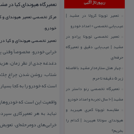
ریپورتاژ آگهی
تعمیرگاه هیوندای كیا در مشهد | مر
تعمیر تویوتا كرولا در مشهد |
::
عیب‌یابی تخصصی + امداد خودرو
خودرو.
تعمیر تخصصی تویوتا پرادو در
::
تعمیر تخصصی هیوندای و كیا در م
مشهد | عیب‌یابی دقیق و تعمیرگاه
خرابی خودرو، مخصوصاً وقتی پ
حرفه‌ای
دغدغه جدی از نظر زمان، هزین
چهار هتل‌ ستاره‌دار مشهد با فاصله
::
شتاب، روشن شدن چراغ چك، صد
زیر 5 دقیقه تا حرم
است كه خودرو را به كجا بسپا
تعمیرگاه تخصصی رنو داستر در
::
مشهد | ۱۰ سال تجربه و امداد خودرو
واقعیت این است كه خودروهای 
مقایسه تویوتا كمری هیبرید و
::
نباید به هر تعمیركاری سپرده 
هیوندای سوناتا هیبرید | كدام را
خرابی‌های دومرحله‌ای، تعویض
بخریم؟