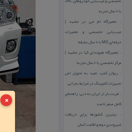
تخصصی و عیب‌یابی خودروهای JAC
با ۱۰ سال تجربه
تعمیرگاه ام جی در مشهد |
::
عیب‌یابی تخصصی و تعمیرات
حرفه‌ای MG با ۱۰ سال سابقه
تعمیرگاه هیوندای كیا در مشهد |
::
مركز تخصصی با ۱۰ سال تجربه
ریوان كمپ، تعهد به تحویل امن
::
تجهیزات كمپینگ در شرایط بحرانی
فریت بار از ایران به دبی؛ راهنمای
::
×
كامل صفر تا صد
بهترین كشورها برای دریافت
::
شهروندی دوم و اقامت آسان