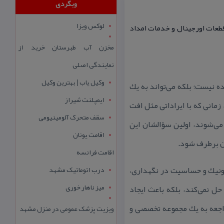
وبگردی
لوکس ویزا
 تعمیركاران متخصص، قطعات اورجینال و خدمات امداد
مخزن آب طبرستان خرید از
نمایندگی اصلی
وکیل یاب | بهترین وکیل
 نیست؛ بلكه می‌تواند به یك
ایمپلنت شیراز
مانی كه با ایراداتی مثل افت
سقف متحرک آلومینیومی
ی‌شوند، اولین سؤالشان این
اقامت یونان
ن برطرف شود.
اقامت فرانسه
رونیك و حساسیت در نگهداری،
درب اتوماتیک مشهد
میز ناهار خوری
حل نمی‌كند، بلكه باعث ایجاد
راجعه به یك مجموعه تخصصی و
ویزیت پزشک عمومی در منزل مشهد