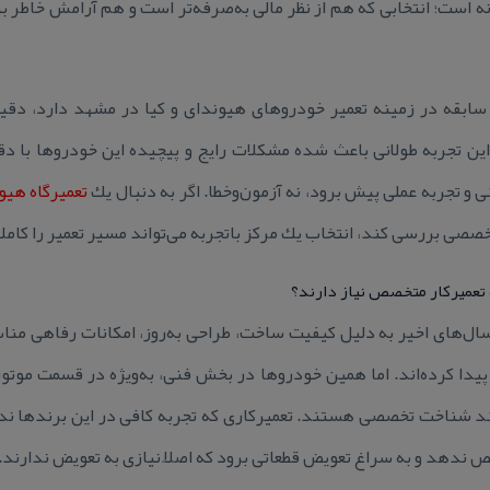
 است؛ انتخابی كه هم از نظر مالی به‌صرفه‌تر است و هم آرامش خاطر ب
ای كه بیش از 10 سال سابقه در زمینه تعمیر خودروهای هیوندای و كیا در مشهد دار
این تجربه طولانی باعث شده مشكلات رایج و پیچیده این خودروها با
 و تجربه عملی پیش برود، نه آزمون‌وخطا. اگر به دنبال یك
تعمیرگاه هیو
تخصصی بررسی كند، انتخاب یك مركز باتجربه می‌تواند مسیر تعمیر را كاملا
 تعمیركار متخصص نیاز دارند؟
ال‌های اخیر به دلیل كیفیت ساخت، طراحی به‌روز، امكانات رفاهی منا
ن پیدا كرده‌اند. اما همین خودروها در بخش فنی، به‌ویژه در قسمت مو
، نیازمند شناخت تخصصی هستند. تعمیركاری كه تجربه كافی در این برندها
 ندهد و به سراغ تعویض قطعاتی برود كه اصلاً نیازی به تعویض ندارند.