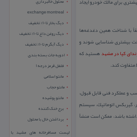
محلول خالبرداری
یشتری برای مالك خودرو ایجاد
exchange montreal
دیگ بخار تا 10% تخفیف
د، دقیقاً با شناخت همین دغدغه‌ها
دیگ روغن داغ تا 10% تخفیف
 دقت بیشتری شناسایی شوند و
دیگ آبگرم تا 10% تخفیف
ندای كیا در مشهد
هستید كه
ادویه جات بسته بندی
ً متفاوت كند.
فلفل قرمز درجه 1
مانتو اسلامی
مانتو حجاب
سب و عملكرد فنی قابل قبول،
مانتو پوشیده
تور، گیربكس اتوماتیك، سیستم
برج خنک کننده
 نداشته باشد، ممكن است منشأ
برداشتن خال با محلول
لیست مسافرخانه های مشهد با