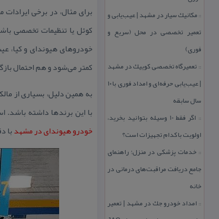
برای مثال، در برخی ایرادات 
مكانیك سیار در مشهد | عیب‌یابی و
::
كوئل یا تنظیمات تخصصی باشد
تعمیر تخصصی در محل (سریع و
خودروهای هیوندای و كیا، عیب
فوری)
تعمیرگاه تخصصی كوییك در مشهد
كمتر می‌شود و هم احتمال باز
::
| عیب‌یابی حرفه‌ای و امداد فوری با ۱۰
به همین دلیل، بسیاری از مالك
سال سابقه
با این برندها داشته باشد. ا
اگر فقط 10 وسیله بتوانید بخرید،
::
خودرو هیوندای در مشهد
با دق
اولویت با كدام تجهیزات است؟
خدمات پزشكی در منزل؛ راهنمای
::
جامع دریافت مراقبت‌های درمانی در
خانه
امداد خودرو جك در مشهد | تعمیر
::