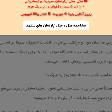
🏨 هتل، هتل آپارتمان، سوئیت و مهمانپذیر
⭐ از 1 تا 5 ستاره | فولبرد | نزدیک حرم
رزرو آنلاین بلیط ✈️ هواپیما، 🚆 قطار و 🚌 اتوبوس
مشاهده هتل و هتل‌ آپارتمان های مشهد
یررسمی و افراد كم‌تجربه
خی صاحبان خودرو مرتكب می‌شوند، انتخاب تعمیرگاه صرفاً بر اساس ن
 ظاهر ممكن است یك تعمیرگاه عمومی بتواند برخی مشكلات سطحی خودر
نبود تجربه تخصصی خودش را نشان می‌دهد.
 آسیب اصلی به مالك خودرو وارد می‌كند:
ی منشأ اصلی خرابی درست شناسایی نشود، نه‌تنها مشكل برطرف نمی‌شو
 موضوع مستقیماً باعث افزایش هزینه‌ها می‌شود.
ای وابسته: در خودروهای مدرن، خرابی یك بخش می‌تواند روی چند سیس