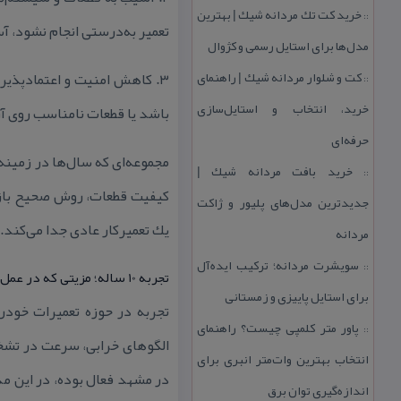
خرید كت تك مردانه شیك | بهترین
::
تعمیر به‌درستی انجام نشود، آ
مدل‌ها برای استایل رسمی و كژوال
كت و شلوار مردانه شیك | راهنمای
۳. كاهش امنیت و اعتمادپذیر
::
خرید، انتخاب و استایل‌سازی
باشد یا قطعات نامناسب روی آ
حرفه‌ای
مجموعه‌ای كه سال‌ها در زمینه 
خرید بافت مردانه شیك |
::
كیفیت قطعات، روش صحیح باز و
جدیدترین مدل‌های پلیور و ژاكت
یك تعمیركار عادی جدا می‌كند.
مردانه
سویشرت مردانه؛ تركیب ایده‌آل
::
تجربه 10 ساله؛ مزیتی كه در عمل خودش را نشان می‌دهد
برای استایل پاییزی و زمستانی
تجربه در حوزه تعمیرات خودر
پاور متر كلمپی چیست؟ راهنمای
::
انتخاب بهترین وات‌متر انبری برای
در مشهد فعال بوده، در این مدت
اندازه‌گیری توان برق