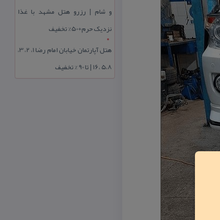
و شام | رزرو هتل مشهد با غذا
نزدیک حرم+50% تخفیف
هتل آپارتمان خیابان امام رضا 1، 2، 3،
5،8 ،16 | تا 90 % تخفیف