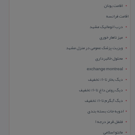
اقامت یونان
اقامت فرانسه
درب اتوماتیک مشهد
میز ناهار خوری
ویزیت پزشک عمومی در منزل مشهد
محلول خالبرداری
exchange montreal
دیگ بخار تا 10% تخفیف
دیگ روغن داغ تا 10% تخفیف
دیگ آبگرم تا 10% تخفیف
ادویه جات بسته بندی
فلفل قرمز درجه 1
مانتو اسلامی