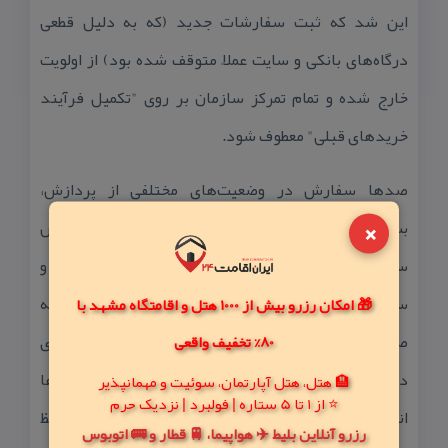
این شد كه ثبت سفارشات جدید (كه به دلیل قطعی
درگاه‌های بانكی و سایت عملاً متوقف شده بود) از اولویت
خارج شده و تمام تمركز سازمان بر روی "تكمیل فرآیند
خریدهای قبلی" معطوف شود.
صدها سفارش در وضعیت‌های مختلفی از پردازش،
×
بسته‌بندی و ارسال قرار داشتند. تیم انبارداری و پردازش
سفارشات با استفاده از لیست‌های آفلاین چاپ شده و
سیستم‌های شبكه داخلی، جریان ورود و خروج كالا را به
🎁 امکان رزرو بیش از 1000 هتل و اقامتگاه مشهد با
صورت دستی اما با دقت بالا مدیریت كردند. اولویت‌بندی
80% تخفیف واقعی
در تحویل سفارش‌ها بر اساس تاریخ ثبت و حساسیت كالاها
🏨 هتل، هتل آپارتمان، سوئیت و مهمانپذیر
⭐ از 1 تا 5 ستاره | فولبرد | نزدیک حرم
انجام شد تا هیچ بسته‌ای در انبار رسوب نكند. هدف حفظ
رزرو آنلاین بلیط ✈️ هواپیما، 🚆 قطار و 🚌 اتوبوس