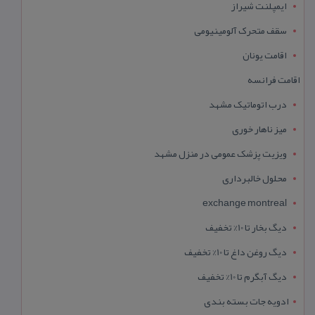
ایمپلنت شیراز
سقف متحرک آلومینیومی
اقامت یونان
اقامت فرانسه
درب اتوماتیک مشهد
میز ناهار خوری
ویزیت پزشک عمومی در منزل مشهد
محلول خالبرداری
exchange montreal
دیگ بخار تا 10% تخفیف
دیگ روغن داغ تا 10% تخفیف
دیگ آبگرم تا 10% تخفیف
ادویه جات بسته بندی