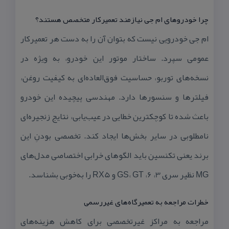
چرا خودروهای ام جی نیازمند تعمیركار متخصص هستند؟
ام جی خودرویی نیست كه بتوان آن را به دست هر تعمیركار
عمومی سپرد. ساختار موتور این خودرو، به ویژه در
نسخه‌های توربو، حساسیت فوق‌العاده‌ای به كیفیت روغن،
فیلترها و سنسورها دارد. مهندسی پیچیده این خودرو
باعث شده تا كوچكترین خطایی در عیب‌یابی، نتایج زنجیره‌ای
نامطلوبی در سایر بخش‌ها ایجاد كند. تخصصی بودنِ این
برند یعنی تكنسین باید الگوهای خرابی اختصاصی مدل‌های
MG نظیر سری 3، 6، GS، GT و RX5 را به‌خوبی بشناسد.
خطرات مراجعه به تعمیرگاه‌های غیررسمی
مراجعه به مراكز غیرتخصصی برای كاهش هزینه‌های