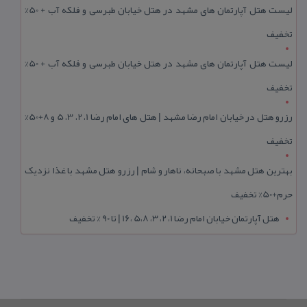
لیست هتل آپارتمان های مشهد در هتل خیابان طبرسی و فلکه آب + 50%
تخفیف
لیست هتل آپارتمان های مشهد در هتل خیابان طبرسی و فلکه آب + 50%
تخفیف
رزرو هتل در خیابان امام رضا مشهد | هتل‌ های امام رضا 1، 2، 3، 5 و 8+50%
تخفیف
بهترین هتل مشهد با صبحانه، ناهار و شام | رزرو هتل مشهد با غذا نزدیک
حرم+50% تخفیف
هتل آپارتمان خیابان امام رضا 1، 2، 3، 5،8 ،16 | تا 90 % تخفیف