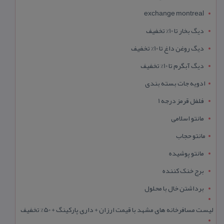
exchange montreal
دیگ بخار تا 10% تخفیف
دیگ روغن داغ تا 10% تخفیف
دیگ آبگرم تا 10% تخفیف
ادویه جات بسته بندی
فلفل قرمز درجه 1
مانتو اسلامی
مانتو حجاب
مانتو پوشیده
برج خنک کننده
برداشتن خال با محلول
لیست مسافرخانه های مشهد با قیمت ارزان + داری پارکینگ + 50% تخفیف