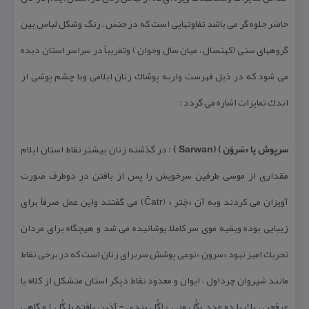
حاضر جلوه گر می باشد تفاوتهایی است كه در جنس ، رنگ وشكل لباس بین
گروههای سنی (كهنسال ، میان سال وجوان ) وتقریباً در سراسر استان دیده
می شود كه در ذیل فهرست واربه پوشاك زنان ایلامی وبا چشم پوشی از
اندك تمایزات اشاره می گردد :
سرپوش یا «سَروَن ) (Sarwan )
: در گذشته زنان بیشتر نقاط استان ایلام
مقداری از موسی طرفین سرخویش را پس از بافتن در دوطرف صورت
آویزان می كردند وبه آن «چَتر » (Čatr) می گفتند واین عمل صرفاً برای
زیبایی بوده وبقیه موی سر كاملاً پوشانیده می شد و هیچگاه برای مردان
تحریك امیز نبود «سرون »نوعی پوشش سربرای زنان است كه در برخی نقاط
مانند شیروان چرداول ، ایوان و معدود نقاط دیگر استان متشكل از كلُاه یا
عرقچن ، یك یا دو عدد «گُل ونی » (گُل بندی = آذین یافته با گُل ) و گاهی