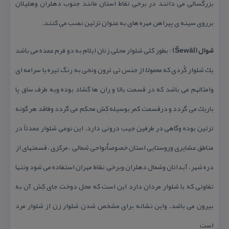
بزرگسالی می دانند در برخی تقاط استان مانند جنوب دهلران وهلیلان
برروی سینه ی پیراهن مهره های به عنوان تزئین نصب می كنند.
شوال (Šewāl)
: بطور كلی شلوار محلی زنان ایلام به دو فرم عمده می باشد
یك شلوار كُردی كه معمولاً از جنس تی ترون ونخی به رنگ تیره یا سرامه ای
وامثالهم می باشد كه در قسمت بالا و ران ها گشاد بوده وبه طرف ساق پا
باریك می گردد و درقسمت كمر بوسیله كِش محكم می گردد وفاقد هر گونه
تزئین بوده وگاهی در طرفین جیب درونی دارد. این نوعی شلوار عمدتاً در
مناطق عشایری وروستایی استان خصوصاًُنواحی شمالی ، مركزی ، قسمتهای از
دره شهر ، آبدانان وشمال دهلران وبرخی نقاط مهران استفاده می شود وتنها
تفاوتی كه با شلوار مردان دارد این است كه محل دوخت جای كِش آن به
بیرون می باشد. واین نشانه برای مشخص شدن شلوار زن از شلوار مرد
است