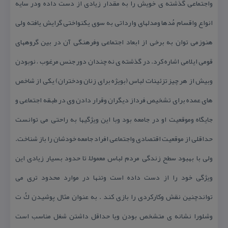
واجتماعی گذشته ی خویش را به مقدار زیادی از دست داده ودر سایه
انواع واقسام مُدها ومدلهای وارداتی به سوی یكنواختی گرایش یافته ولی
هنوزمی توان به برخی از ابعاد اجتماعی وفرهنگی آن در بین گروههای
قومی ایلامی اشاره كرد. در گذشته ی نه چندان دور جنس مرغوب ، نوبودن
وبیش از هر چیز تزئینات لباس (بویژه برای زنان ودختران) یكی از شاخص
های عمده برای تشخیص فرداز دیگران وقرار دادن وی در طبقه اجتماعی و
جایگاه وموقعیت او در جامعه بود وبا این ویژگیها به راحتی می توانست
حداقلی از موقعیت اقتصادی واجتماعی افراد جامعه خودشان را باز شناخت.
ولی با بهبود سطح زندگی مردم لباس معمولاً تا حدود بسیار زیادی این
ویژگی خود را از دست داده است وتنها در موارد محدود تری می
تواندچنین نقش وكاركردی را بازی كند . به عنوان مثال پوشیدن كُ ت
وشلورا نشانه ی متشخص بودن ویا حداقل داشتن شغل مناسب است