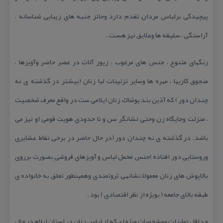
پیچیدگی برلباس مردان تقدم دارد وحائز جنبه های زیبایی شناسانه ،
آراستگی ، سلیقه ها وعلایق نیز هست .
رنگهای متنوع ، جنس های مرغوب ، زیور آلات در عصر حاضر وآویزها ،
منجوق كاریها ، مهره ها وسایر تزئینات لبا زنان (بیشتر در گذشته ی نه
چندان دور ) كه آذین بند پوشاك زنان ایلامی ست در واقع معرف شخصیت
، منزلت وجایگاه زن وحتی نشانگر سن و تا حدودی هویت قومی او نیز می
باشد. در گذشته ی نه چندان دور (در حال حاضر در برخی نقاط عشایری
وروستایی دور افتاده )جنس مخمل لباس و آویزهای قروشی بصورت برروی
بالاپوش های زنان معمولاً نشانهی ثروتمندی وهمینطور تعلق به خانواده ی
طبقه بالای جامعه ( بویژه از نظر اقتصادی ) بود .
حداقل تمایزات ومشخصات ویژه ای كه از لباس زنان در استان ایلام در حال