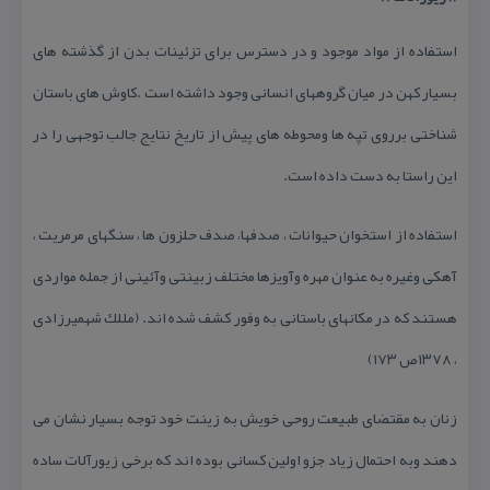
استفاده از مواد موجود و در دسترس برای تزئینات بدن از گذشته های
بسیار كهن در میان گروههای انسانی وجود داشته است .كاوش های باستان
شناختی برروی تپه ها ومحوطه های پیش از تاریخ نتایج جالب توجهی را در
این راستا به دست داده است.
استفاده از استخوان حیوانات ، صدفها، صدف حلزون ها ، سنگهای مرمریت ،
آهكی وغیره به عنوان مهره وآویزها مختلف زبینتی وآئینی از جمله مواردی
هستند كه در مكانهای باستانی به وفور كشف شده اند. (مللك شهمیرزادی
، ۱۳۷۸ص ۱۷۳)
زنان به مقتضای طبیعت روحی خویش به زینت خود توجه بسیار نشان می
دهند وبه احتمال زیاد جزو اولین كسانی بوده اند كه برخی زیورآلات ساده