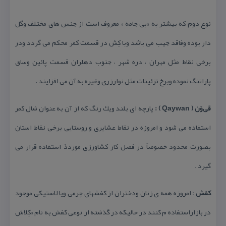
نوع دوم كه بیشتر به «بی جامه » معروف است از جنس های مختلف وگل
دار بوده وفاقد جیب می باشد وبا كِش در قسمت كمر محكم می گردد ودر
برخی نقاط مثل مهران ، دره شهر ، جنوب دهلران قسمت پائین وساق
پاراتنگ نموده وبرخ تزئینات مثل نوارزری وغیره به آن می افزایند .
قی‌وَن ( Qaywan ) :
پارچه ای بلند ویك رنگ كه از آن به عنوان شال كمر
استفاده می شود و امروزه در نقاط عشایری و روستایی برخی نقاط استان
بصورت محدود خصوصاً در فصل كار كشاورزی موردذ استفاده قرار می
گیرد .
كفش
: امروزه همه ی زنان ودختران از كفشهای چرمی ویا لاستیكی موجود
در بازاراستفاده م كنند در حالیكه در گذشته از نوعی كفش به نام «كِلاش