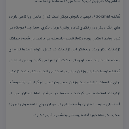
مناطقی كه كمرچین كاربرداشته مورد استفاده بوده است.
سُخمَه (Soxma)
: نوعی بالاپوش دیگر است كه از مخمل ویا گاهی پارچه
های رنگ دیگر ودر رنگهای شاد وروشن (قرمز ، جگری ، سبز و… ) دوخته می
شود وفاقد آستین بوده وكاملاً شبیه جلیسقه می باشد. در سُخمه حداكثر
تزئینات بكار رفته وبیشتر این تزئینات كه شامل انواع آویزها نقره ای
وسكه قلا بدارند كه جلو وحتی پشت آنرا فرا می گیرد وبدین لحاظ در
گذشته توسط دختران وزنان جوان پوشیده می شد وبیشتر جنبه تزئینی
برای مراسمات داشته است وزنان مسن وكهنسال هرگز از آن وخصوصاً با
تزئینات استفاده نمی كردند ، سخمه در بیشتر نقاط استان بغیر از
قستمهای جنوب دهلران وقستمتهایی از مهران رواج داشته ولی امروزه
بندرت در نقاط دور افتاده روستایی وعشایری كاربرد دارد .