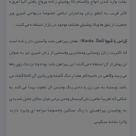
بعلت وارد شدن انواع واقسام بالا پوشهای زنانه ورواج یافتن آنها امروزه
اكثر قریب به اتفاق زنان ودختران ایلامی خصوصاً درنواحی شهری وپر
جمعیت از بلوزها وبالا پوشهای مختلف موجود در بازار استفاده می كنند .
كِراس یا شَوو( Kerās , ŠaÜ)
: همان پیراهن بلند وآستین دار زنانه است
كه اكثریت زنان روستایی وعشایریی وقسمتی از زنان شهری نیز به عنوان
تن پوش از آن استفاده می كنند این پیراهن بلند بوده وتا نزدیك روی پاها
می رسد وگاهی در ناحیه كمر مقدار تنگ گشته ولی پائین آن كاملاً گشاد می
باشد وبسته به سن زن یا دختر رنگ وجنس آن تفاوت پیدا می كند به
شكلی كه تقریباً تمامی زنان كهنسال وحتی برخی میان سالان تمایل شدیدی
به پوشیدن پیراهنهای با رنگ سنگین وخصوصاً سرامه ای وتیره دارند
وآنرا نشانه سنگینی