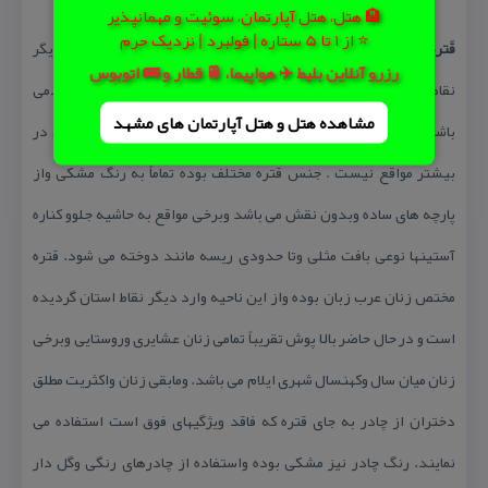
🏨 هتل، هتل آپارتمان، سوئیت و مهمانپذیر
⭐ از 1 تا 5 ستاره | فولبرد | نزدیک حرم
قَترهَ (Qatra )
: نوعی چادر زنانه است كه برخلاف چادرهای مرسوم دیگر
رزرو آنلاین بلیط ✈️ هواپیما، 🚆 قطار و 🚌 اتوبوس
نقاط كشور اولاً بسیار بزرگتر بوده وثانیاً دارای مقداری استین گشادمی
مشاهده هتل و هتل‌ آپارتمان های مشهد
باشد كه با عبور دادن دستها از آنها دیگر نیاز چندانی به كنترل آن در
بیشتر مواقع نیست . جنس قتره مختلف بوده تماماً به رنگ مشكی واز
پارچه های ساده وبدون نقش می باشد وبرخی مواقع به حاشیه جلوو كناره
آستینها نوعی بافت مثلی وتا حدودی ریسه مانند دوخته می شود. قتره
مختص زنان عرب زبان بوده واز این ناحیه وارد دیگر نقاط استان گردیده
است و در حال حاضر بالا پوش تقریباً تمامی زنان عشایری وروستایی وبرخی
زنان میان سال وكهنسال شهری ایلام می باشد. ومابقی زنان واكثریت مطلق
دختران از چادر به جای قتره كه فاقد ویژگیهای فوق است استفاده می
نمایند. رنگ چادر نیز مشكی بوده واستفاده از چادرهای رنگی وگل دار