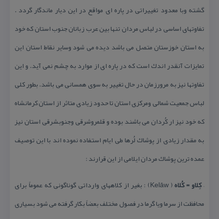
گشته وبا معدود تغییراتی در پاره ای مواقع در این دیار ماندگار گردد .
تفاوتهای اساسی در لباس مردان تنها بین عرب زبانان جنوب استان كه خود
به استان خوزستان متصل می باشد دیده می شود وسایر نقاط استان این
تمایزات آنقدر اندك است كه در پاره ای از موارد به چشم نمی آید. و این
تفاوتها نیز به مرورزمان در حال تغییر به سوی همسانی می باشد. بطور كلی
لباس جمعیت شمالی ومركزی استان تا حدود زیادی متاثر از استان كرمانشاه
كه خود نیز ار كُردان می باشند بوده و قلمروشرقی وجنوبشرقی استان نیز
به مقدار زیادی از پوشاك لُرها طی ایام استفاده نموده اند با این توصیف
عمده ترین پوشاك مردان ایلامی از این قرارند :
–
كِلاو = كُلاه
( Kelāw) : بغیر از كلاههای وارداتی گوناگونی كه عموماً برای
محافظت از سرما ویا گرما در فصول مختلف بعضاً بكار گرفته می شود بسیاری