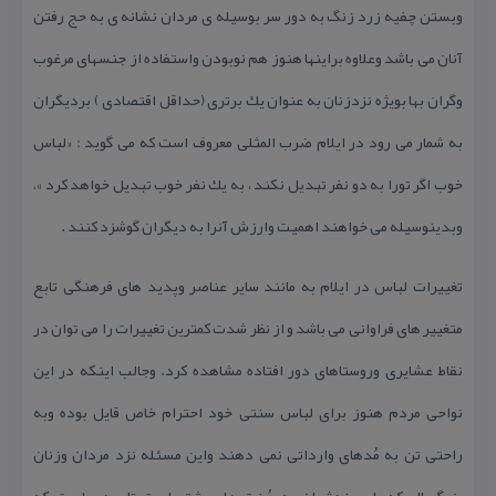
وبستن چفیه زرد زنگ به دور سر بوسیله ی مردان نشانه ی به حج رفتن
آنان می باشد وعلاوه براینها هنوز هم نوبودن واستفاده از جنسهای مرغوب
وگران بها بویژه نزدزنان به عنوان یك برتری (حداقل اقتصادی ) بردیگران
به شمار می رود در ایلام ضرب المثلی معروف است كه می گوید : «لباس
خوب اگر تورا به دو نفر تبدیل نكند ، به یك نفر خوب تبدیل خواهد كرد »،
وبدینوسیله می خواهند اهمیت وارزش آنرا به دیگران گوشزد كنند .
تغییرات لباس در ایلام به مانند سایر عناصر وپدید های فرهنگی تابع
متغییر های فراوانی می باشد و از نظر شدت كمترین تغییرات را می توان در
نقاط عشایری وروستاهای دور افتاده مشاهده كرد. وجالب اینكه در این
نواحی مردم هنوز برای لباس سنتی خود احترام خاص قایل بوده وبه
راحتی تن به مُدهای وارداتی نمی دهند واین مسئله نزد مردان وزنان