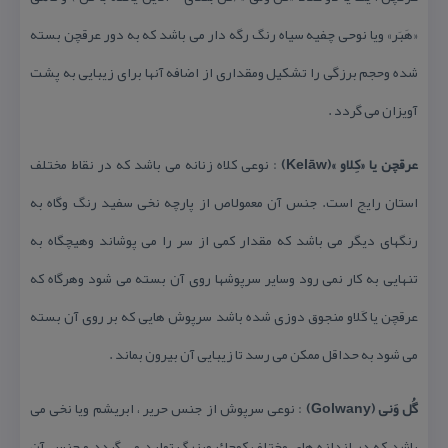
«هَبَر» ویا نوحی چفیه سیاه رنگ رگه دار می باشد كه به دور عرقچن بسته
شده وحجم برزگی را تشكیل ومقداری از اضافه آنها برای زیبایی به پشت
آویزان می گردد .
عرقچن یا «كِلاو »(Kelāw)
: نوعی كلاه زنانه می باشد كه در نقاط مختلف
استان رایج است. جنس آن معمولاص از پارچه نخی سفید رنگ وگاه به
رنگهای دیگر می باشد كه مقدار كمی از سر را می پوشاند وهیچگاه به
تنهایی به كار نمی رود وسایر سرپوشها روی آن بسته می شود وهرگاه كه
عرقچن یا كَلاو منجوق دوزی شده باشد سرپوش هایی كه بر روی آن بسته
می شود به حداقل ممكن می رسد تا زیبایی آن بیرون بماند .
گُل وَنی (Golwany)
: نوعی سرپوش از جنس حریر ، ابریشم ویا نخی می
باشد كه در اندازه های مختلف كوچك وبزرگ تولید می گردد و جنس آن