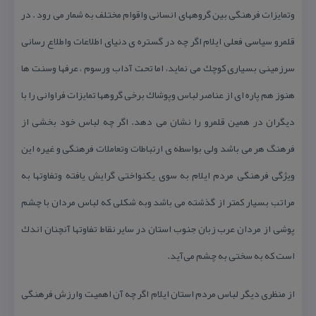
وتمایزات فرهنگی بین گروههای انسانی واقوام مختلف به شمار می رود . در
قلمرو سیاسی فعلی ایلام اگر چه در گستره ی دنیای اطلاعات واطلاع رسانی
سرزمینی بسیاری كوچك می نماید، اما تحت آداب ورسوم ، عرفها وسنت ها
هنوز هم پاره ای از عناصر لباس وپوشاك برخی گروهها تمایزات فراوانی را با
دیگران در همین قلمرو را نشان می دهد. اگر چه لباس خود بخشی از
فرهنگ هر می باشد ولی بواسطه ی ارتباطات وتعاملات فرهنگی و غیره این
ویژگی فرهنگی مردم ایلام به سوی یكنواختی گرایش یافته وتفاوتها به
مراتب بسیار كمتر از گذشته می باشد وبه شكلی كه لباس مردان با چشم
پوشی از مردان عرب زبان جنوب استان در سایر نقاط تفاوتها آنچنان اندك
است كه به سختی به چشم می‌آید.
از منظری دیگر لباس مردم استان ایلام اگر چه آن اهمیت وارزش فرهنگی