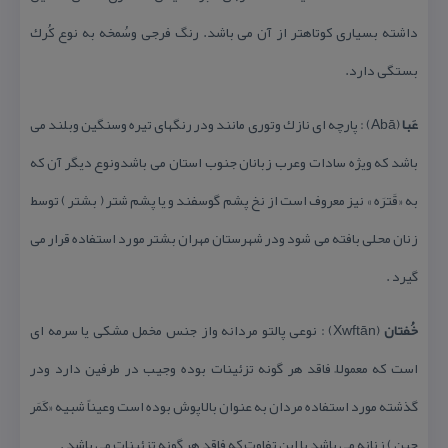
داشته بسیاری كوتاهتر از آن می باشد. رنگ فرجی وسُمخه به نوع كُرك
بستگی دارد.
عَبا
(Abā) : پارچه ای نازك وتوری مانند ودر رنگهای تیره وسنگین وبلند می
باشد كه ویژه سادات وعرب زبانان جنوب استان می باشدونوع دیگر آن كه
به «قَترَه » نیز معروف است از نخ پشم گوسفند و یا پشم شتر ( بشتر ) توسط
زنان محلی بافته می شود ودر شهرستان مهران بشتر مورد استفاده قرار می
گیرد .
خُفتان
(Xwftān) : نوعی پالتو مردانه واز جنس مخمل مشكی یا سرمه ای
است كه معمولاً فاقد هر گونه تزئینات بوده وجیب در طرفین دارد ودر
گذشته مورد استفاده مردان به عنوان بالاپوش بوده است وعیناً شبیه «كَمَر
چین ) زنانه می باشد با این تفاوت كه فاقد هر گونه تزئینات می باشد .