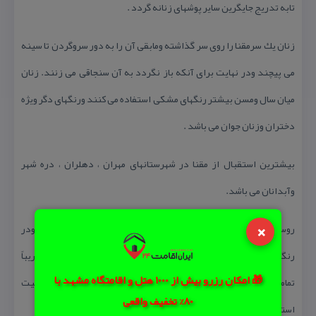
تابه تدریج جایگرین سایر پوشهای زنانه گردد .
زنان یك سرمقنا را روی سر گذاشته ومابقی آن را به دور سروگردن تا سینه
می پیچند ودر نهایت برای آنكه باز نگردد به آن سنجاقی می زنند. زنان
میان سال ومسن بیشتر رنگهای مشكی استفاده می كنند ورنگهای دگر ویژه
دختران وزنان جوان می باشد .
بیشترین استقبال از مقنا در شهرستانهای مهران ، دهلران ، دره شهر
وآبدانان می باشد.
×
روسری یا «بان سری » (Bāsary) : روسری همان پارچه رنگی وگلدار ودر
رنگها وطرحهای مختلف است كه در اكثر نقاط كشور رایج بوده وامروزه تقریباً
🎁 امکان رزرو بیش از 1000 هتل و اقامتگاه مشهد با
تمامی دختران وبسیاری از زنان جوان وخصوصاً در نقاط شهری وپر جمعیت
80% تخفیف واقعی
استان از آن و به تنهایی استفاده می كنند .