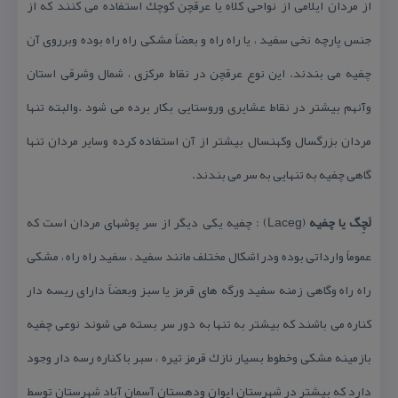
از مردان ایلامی از نواحی كلاه یا عرقچن كوچك استفاده می كنند كه از
جنس پارچه نخی سفید ، یا راه راه و بعضاً مشكی راه راه بوده وبرروی آن
چفیه می بندند. این نوع عرقچن در نقاط مركزی ، شمال وشرقی استان
وآنهم بیشتر در نقاط عشایری وروستایی بكار برده می شود .والبته تنها
مردان بزرگسال وكهنسال بیشتر از آن استفاده كرده وسایر مردان تنها
گاهی چفیه به تنهایی به سر می بندند.
لَچِگ یا چفیه
(Laceg) : چفیه یكی دیگر از سر پوشهای مردان است كه
عموماً وارداتی بوده ودر اشكال مختلف مانند سفید ، سفید راه راه ، مشكی
راه راه وگاهی زمنه سفید ورگه های قرمز یا سبز وبعضاً دارای ریسه دار
كناره می باشند كه بیشتر به تنها به دور سر بسته می شوند نوعی چفیه
بازمینه مشكی وخطوط بسیار نازك قرمز تیره ، سبر با كناره رسه دار وجود
دارد كه بیشتر در شهرستان ایوان ودهستان آسمان آباد شهرستان توسط