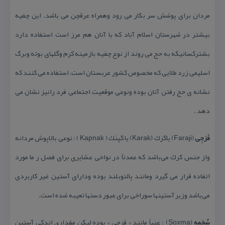
مردان برای پوشش سر بكار می رود وهمراه عرقچن می باشد. این چفیه
بیشتر در شهرستان اسلام آباد كه با آنان هم مرز است استفاده دارد
بشتركسانیكه به حج می روند از نوع چفیه بازمینه كرم وگلهای بوته وبرگ
اسلیمی زرد طلایی كه مخصوص كشور عربستان است، استفاده می كنند كه
نشانه ی حج رفتن آنان بوده ونوعی موقعیت اجتماعی فرد رانیز نشان می
دهد .
فَرَجِی
(Faraji) یاكَرَك (Karak) یا كَپنَك ( Kapnak ) : نوعی بالاپوش مردانه
واز جنس كرك می‌باشد كه عمدتاً در نواحی عشایری برای فصل ر ما مورد
اتفاده قرار می گیرد ومانند پالتوبلند بوده ودارای آستین غیر كاربردی
می‌باشد وزیر آستینها سوراخی برای عبور دستها تعیبه شده است.
سُخمه
(Soxma) : عنیاً مانند « فَرَجی » بوده لیكن مقداری اندكی آستین