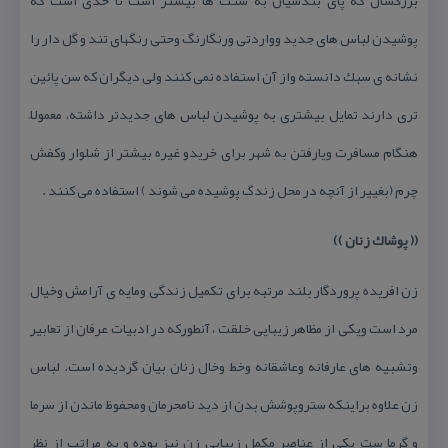
بزرگسال كه پای بندشیان به سُنت ها بیشتر است تا حدی است كه
پوشیدن لباس های جدید وواردتی ورنگارنگ وحتی رنگهای تند و گل دار را
نشانه ی سبك دانسته واز آن استفاده نمی كنند ولی دیگران كه سن پائین
تری دارند تمایل بیشتری به پوشیدن لباس های جدیدتر داشته، معمولاً
هنگام مسافرت ویارفتن به شهر برای خریدو غیره بیشتر از شلوار وكفش
چرم (بغییر از آنچه در محل زندگ پوشیده می شوند ) استفاده می كنند .
(( پوشاك زنان ))
زن افریده پروردگار بلند مرتبه برای تكمیل زندگی ومایه ی آرامش وخیال
مرد است ویكی از مظاهر زیبایی خلقت ، آنطوركه در ادبیات عرفان از تعابیر
وتشبیه های عارفانه وعاشقانه وخط وخال زنان بیان گردیده است. لباس
زن علاوه براینكه ستروپوشش بدن از دید نامحرمان ومحفوظ ماندن از سرما
و گرما ست یكی از عناصر مكمل زیبایی زن نیز بوده و به مراتب از نظر