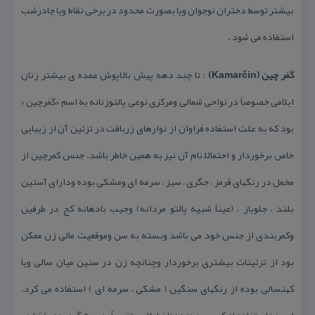
بیشتر توسط دختران نوجوان ویا بصورت محدود در برخی نقاط ویا چادرشب
استفاده می شود .
كَمَر چین (Kamarčin)
: تا چند دهه پیش بالاپوش عمده ی بیشتر زنان
ایلامی خصوصاً در نواحی شمالی ومركزی نوعی پالتوزنانه به اسم «كَمَرچین »
بود كه به علت استفاده فراوان از نوارهای زربافت در تزئین آن از زیبایی
خاص برخوردار و احتمالاً نام آن نیز به همین خاطر باشد. جنس كمرچین از
مخمل در رنگهای قرمز ، جگری ، سبز ، سرمه ای ومشكی بوده ودارای آستین
بلند ، جلوباز ، (عیناً شبیه پالتو مردانه) وجیب بادهانه كج در طرفین
وكمربندی از جنس خود می باشد وبسته به سن وموقعیت مالی زن ممكن
بود از تزئینات بیشتری برخوردار وچنانچه زن در سنین میان سالی ویا
كهنسالی بوده از رنگهای سنگین ( مشكی ، سرمه ای ) استفاده می كرد.