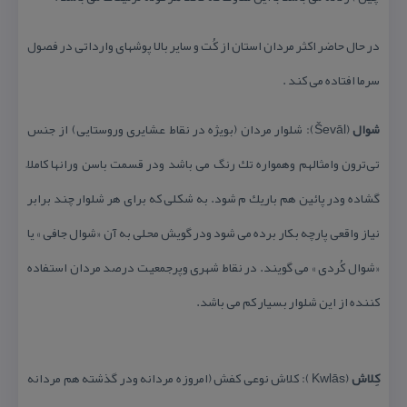
در حال حاضر اكثر مردان استان از كُت و سایر بالا پوشهای وارداتی در فصول
سرما افتاده می كند .
شوال
(Ševāl): شلوار مردان (بویژه در نقاط عشایری وروستایی) از جنس
تی‌ترون وامثالهم وهمواره تك رنگ می باشد ودر قسمت باسن ورانها كاملاً
گشاده ودر پائین هم باریك م شود. به شكلی كه برای هر شلوار چند برابر
نیاز واقعی پارچه بكار برده می شود ودر گویش محلی به آن «شوال جافی » یا
«شوال كُردی » می گویند. در نقاط شهری وپرجمعیت درصد مردان استفاده
كننده از این شلوار بسیار كم می باشد.
كِلاش
(Kwlās ): كلاش نوعی كفش (امروزه مردانه ودر گذشته هم مردانه