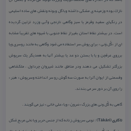
نازك بوده وزمینه ی مشكی داشته وبا گل وبوته ونقش های ساده اسلیمی
در رنگهای سفید وقرمز یا سبز وگاهی نارنجی وآبی وزرد تزئین گردیده
است. در بیشتر نقاط استان بغیراز نقاط جنوبی با شیوه های تقریباً مشابه
ای از «گُل وَنی » برای پوش سر استفاده می شود وگاهی به مانند روسری ویا
برروی عرقچن و یا با بستن دو عد یا بیشتر آنها به همدیگر یك سرپوش
بزرگتر تشكیل می دهند ودر مناطق مانند شیروان چرداول ، ملكشاهی
وقسمتی از ایوان آنرا به صورت سه گوش رو سر انداخته وسرپوش « هَبَر »
را روی آن بر دور سر می بندند.
گاهی به گُل ونی های بزرگ «سَرونَ » ویا «علی خانی » نیز می گویند .
تا كاری (Tākāri)
: نوعی سرپوش زنانه كه از جنس حریر ویا نخی مربع شكل