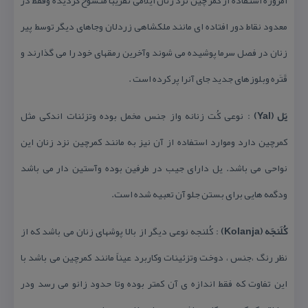
امروزه استفاده از كمر چین نزد زنان ایلامی تقریباً منسوخ گردیده وفقط در
معدود نقاط دور افتاده ای مانند ملكشاهی زردلان وجاهای دیگر توسط پیر
زنان در فصل سرما پوشیده می شوند وآخرین رمقهای خود را می گذارند و
قَتَره وبلوزهای جدید جای آنرا پر كرده است .
یَل (‎Yal)
: نوعی كُت زنانه واز جنس مخمل بوده وتزئنات اندكی مثل
كمرچین دارد وموارد استفاده از آن نیز به مانند كمرچین نزد زنان این
نواحی می باشد. یل دارای جیب در طرفین بوده وآستین دار می باشد
ودگمه هایی برای بستن جلو آن تعبیه شده است.
كُلَنجَه (Kolanja)
: كُلنجه نوعی دیگر از بالا پوشهای زنان می باشد كه از
نظر رنگ ،جنس ، دوخت وتزئینات وكاربرد عیناً مانند كمرچین می باشد با
این تفاوت كه فقط اندازه ی آن كمتر بوده وتا حدود زانو می رسد ودر