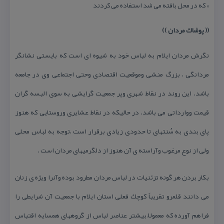
» كه در محل بافته می شد استفاده می كردند
(( پوشاك مردان ))
نگرش مردان ایلام به لباس خود به شیوه ای است كه بایستی نشانگر
مردانگی ، بزرگ منشی وموقعیت اقتصادی وحتی اجتماعی وی در جامعه
باشد. این روند در نقاط شهری وپر جمعیت گرایشی به سوی البسه گران
قیمت ووارداتی می باشد. در حالیكه در نقاط عشایری وروستایی كه هنوز
پای بندی به سُنتهای تا حدودی زیادی برقرار است ،توجه به لباس محلی
ولی از نوع مرغوب وآراسته ی آن هنوز از دلگرمیهای مردان است .
بكار بردن هر گونه تزئنیات در لباس مردان مطرود بوده وآنرا ویژه ی زنان
می دانند قلمرو تقریباً كوچك فعلی استان ایلام با جمعیت آن شرایطی را
فراهم آورده كه معمولاً بیشتر عناصر لباس از گروههای همسایه اقتباس