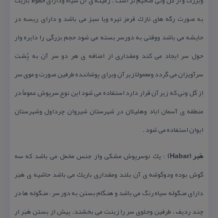
وبزرگ و از گُل ونی ضخیم تر است . زمینه ی آن سیاه ودارای خطوط باریك
به صورت رگه های نازك قرمز تیره ویا سبز می باشد و دارای ریسه در
حایشه می باشد ووقتی به دورسر بسته می شود حجم بزرگی را دایره وار
حول سر ایجاد می كند ومقداری از اضافه ی هر دو سر آن به پُشت
سرآویزان می گردد ومعمولاً زیر آن وبرای پوشاننده طرفین صورت و موی سر
از گل ونی كه زیر آن قرار دارد استفاده می شود این نوع سرپوش عموماً در
منطقه ی آسمان اباد وهلیلان در شهرستان شیروان چرداول وشهرستان
ایوان استفاده می شود .
هَبر (Habar)
: یك نوسرپوش مشكی واز جنس مخمل می باشد كه سه
گوش بوده ودوگوشه ی آن بلند ومقداری باریك می باشد حاشیه ی هَبَر
دارای منگوله سیاه رنگ می باشد و هنگام بستن به دور سر ، منگوله ها در
چند ردیف ، طرفین وجلوی سر را زینت می بخشند. پیش از بستن هَبَر ار