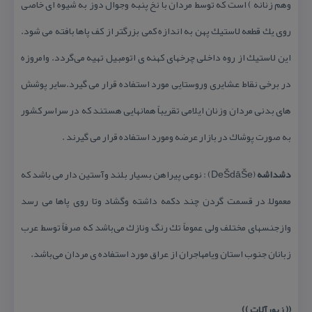
وهم زنانه ) است كه توسط مردان با نخ پنبه وجوال دوز به شیوه ای خاصی
روی یك قطعه لاستیك پهن به اندازه كمی بزرگتر از كف پاها بافته می شود.
این لاستیك از روه داخلی چرخهای كهنه ی اتومبیل تهیه می‌گردد. وامروزه
در برخی نقاط عشایری وروستایی مورد استفاده قرار می گیرد.سایر پوشش
های بدنی مردان وزنان ایلامی تقریباً همانهایی هستند كه در سراسر كشور
به صورت پوشاك در بازار عرضه ومورد استفاده قرار می گیرند .
دشداشه
(DeŠdāŠe) : نوعی پیراهن بسیار بلند وآستین دار می باشد كه
معمولاً در قسمت گردن چند دكمه داشته وگشاد وتا روی پاها می رسد
وازجنسهای مختلف ولی عموماً تك رنگ ونازك می‌باشد كه صرفاً توسط عرب
زبانان جنوب استان ویامهاجران از عراق مورد استفاده ی مردان می‌باشد.
(( زیورآلات ))