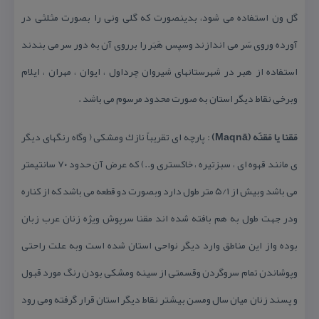
گل ون استفاده می شود، بدینصورت كه گلی ونی را بصورت مثلثی در
آورده وروی سَر می اندازند وسپس هَبَر را برروی آن به دور سر می بندند
استفاده از هبر در شهرستانهای شیروان چرداول ، ایوان ، مهران ، ایلام
وبرخی نقاط دیگر استان به صورت محدود مرسوم می باشد .
مَقنا یا مَقنَه (Maqnā)
: پارچه ای تقریباً نازك ومشكی ( وگاه رنگهای دیگر
ی مانند قهوه ای ، سبزتیره ، خاكستری و..) كه عرض آن حدود ۷۰ سانتیمتر
می باشد وبیش از ۵/۱ متر طول دارد وبصورت دو قطعه می باشد كه از كناره
ودر جهت طول به هم بافته شده اند مقنا سرپوش ویژه زنان عرب زبان
بوده واز این مناطق وارد دیگر نواحی استان شده است وبه علت راحتی
وپوشاندن تمام سروگردن وقسمتی از سینه ومشكی بودن رنگ مورد قبول
و پسند زنان میان سال ومسن بیشتر نقاط دیگر استان قرار گرفته ومی رود