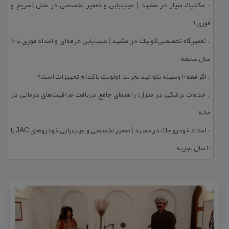
مكانیك سیار در مشهد | عیب‌یابی و تعمیر تخصصی در محل (سریع و
::
فوری)
تعمیرگاه تخصصی كوییك در مشهد | عیب‌یابی حرفه‌ای و امداد فوری با ۱۰
::
سال سابقه
اگر فقط 10 وسیله بتوانید بخرید، اولویت با كدام تجهیزات است؟
::
خدمات پزشكی در منزل؛ راهنمای جامع دریافت مراقبت‌های درمانی در
::
خانه
امداد خودرو جك در مشهد | تعمیر تخصصی و عیب‌یابی خودروهای JAC با
::
۱۰ سال تجربه