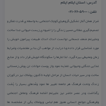
آدرس : استان ایلام, ایلام
تلفن : 66059000-021
شراز همان آغاز تشكیل گروههای كوچك اجتماعی به واسطه ی قدرت تفكر و
تصمیم گیری عقلانی مسیر زندگی را زا شیوه ی زیست حیوانی جدا ساخت
وعلیرغم ضعف جسمانی توانست اندك اندك طبیعت پیرامون خویش را
مورد شناسایی قرار داده وبا درایت از مواهب آن بنا بر مقتضیات وشرایط
زمان ومحیطی بهره گیرد. لذا غارها را سكونتگاه خویش قرار داد و از منابع
غذایی جنگلی وحیوانی تغذیه نمود واز پوست حوانات تن پوش زمستانی
ساخت ودر سیر حیات انسان از مراحل اولیه تا كنون پوشاك نیز در كوران
زندگ وتحت فرهنگ هر جامعه تغییر ها نمود ومُدهای بسیار را پُشت
رگذاشت ودر عصر حاضر نیز علیرغم اشاعه فرهنگ وتعامل اجتماعی
وفرهنگی جوامع انسانی هنوز هم لباس وپوشاك یكی از مشخصه ها