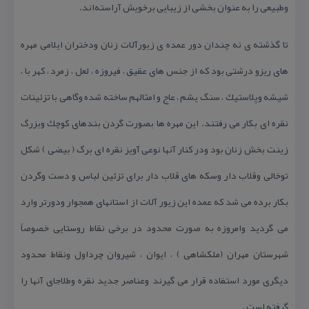
وطبیعی را به عنوان بخشی از زیبایی برخویش آراسته‌اند.
تا گذشته ی نه چندان دور عمده ی زیورآلات زنان ودختران ایلامی مهره
های ریزو درشتی بود كه از جنس های عقیق ، فیروزه ، لعل ، زمرد ، كهر با ،
شیشه وپلاستیك ، سنگ یشم ، عاج و امثالهم ساخته شده وگاهی با تزئینات
نقره ای بكار می رفتند. این مهره ها بصورت گردن بندهای كوچك وبزرگ
زینت بخش زنان بود ودر كنار آنها نوعی آویز نقره ای برگ ( بیضی ) شكل
توخالی وقلاب دار وسكه های قلاب دار برای تزئین لباس و دست وگردن
بكار برده می شد كه عمده این زیور آلات از استانهای همجوار ودورتر وارد
می گردید وامروزه به صورت محدود در برخی نقاط روستایی خصوصاً
شهرستان مهران (ملكشاهی ) ، ایوان ، شیروان چرداول ونقاط محدود
دیگری مورد استفاده قرار می گیرند وعناصر جدید نقره وطلاجای آنها را
گرفته است .