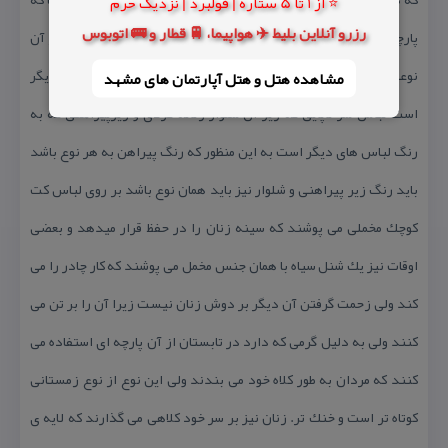
⭐ از 1 تا 5 ستاره | فولبرد | نزدیک حرم
رزرو آنلاین بلیط ✈️ هواپیما، 🚆 قطار و 🚌 اتوبوس
پارچه می گذارند از پلاستیك استفاده می كنند كه زیبایی آن كمتر از آن
نوعی است كه با پارچه می سازند لباس زنان نیز سوا از لباس های دیگر
مشاهده هتل و هتل‌ آپارتمان های مشهد
است لباس سر تاپایی كه زیر آن شلوار زنانه كردی و زیرپیراهنی كه به
رنگ لباس های دیگر است به این منظور كه رنگ پیراهن به هر نوع باشد
باید رنگ زیر پیراهنی و شلوار نیز باید همان نوع باشد بر روی لباس كت
كوچك مخملی می پوشند كه سینه زنان را در حفظ قرار میدهد و بعضی
اوقات نیز یك شنل سیاه با همان جنس مخمل می پوشند كه كار چادر را می
كند ولی زحمت گرفتن آن دیگر بر دوش زنان نیست زیرا آن را بر تن می
كنند ولی به دلیل گرمی كه دارد در تابستان از آن پارچه ای استفاده می
كنند كه مردان به طور كلاه خود می بندند ولی این نوع از نوع زمستانی
كوتاه تر است و خنك تر. زنان نیز بر سر خود كلاهی می گذارند كه لایه ی