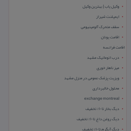
وکیل یاب | بهترین وکیل
ایمپلنت شیراز
سقف متحرک آلومینیومی
اقامت یونان
اقامت فرانسه
درب اتوماتیک مشهد
میز ناهار خوری
ویزیت پزشک عمومی در منزل مشهد
محلول خالبرداری
exchange montreal
دیگ بخار تا 10% تخفیف
دیگ روغن داغ تا 10% تخفیف
دیگ آبگرم تا 10% تخفیف