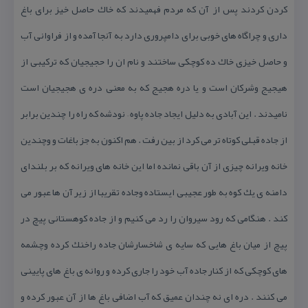
كردن كردند پس از آن كه مردم فهمیدند كه خاك حاصل خیز برای باغ
داری و چراگاه های خوبی برای دامپروری دارد به آنجا آمده و از فراوانی آب
و حاصل خیزی خاك ده كوچكی ساختند و نام ان را حجیجیان كه تركیبی از
هیجیج وشركان است و یا دره هجیج كه به معنی دره ی هجیجیان است
نامیدند . این آبادی به دلیل ایجاد جاده پاوه – نودشه كه راه را چندین برابر
از جاده قبلی كوتاه تر می كرد از بین رفت . هم اكنون به جز باغات و وچندین
خانه ویرانه چیزی از آن باقی نمانده اما این خانه های ویرانه كه بر بلندای
دامنه ی یك كوه به طور عجیبی ایستاده وجاده تقریبا از زیر آن ها عبور می
كند . هنگامی كه رود سیروان را رد می كنیم و از جاده كوهستانی پیچ در
پیچ از میان باغ هایی كه سایه ی شاخسارشان جاده راخنك كرده وچشمه
های كوچكی كه از كنار جاده آب خود را جاری كرده و روانه ی باغ های پایینی
می كنند . دره ای نه چندان عمیق كه آب اضافی باغ ها از آن عبور كرده و