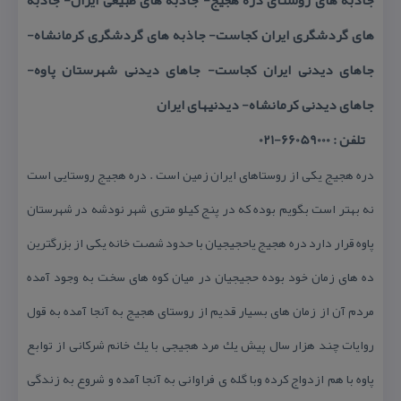
جاذبه های روستای دره هجیج- جاذبه های طبیعی ایران- جاذبه
های گردشگری ایران كجاست- جاذبه های گردشگری كرمانشاه-
جاهای دیدنی ایران كجاست- جاهای دیدنی شهرستان پاوه-
جاهای دیدنی كرمانشاه- دیدنیهای ایران
تلفن : 66059000-021
دره هجیج یكی از روستاهای ایران زمین است . دره هجیج روستایی است
نه بهتر است بگویم بوده كه در پنج كیلو متری شهر نودشه در شهرستان
پاوه قرار دارد دره هجیج یاحجیجیان با حدود شصت خانه یكی از بزرگترین
ده های زمان خود بوده حجیجیان در میان كوه های سخت به وجود آمده
مردم آن از زمان های بسیار قدیم از روستای هجیج به آنجا آمده به قول
روایات چند هزار سال پیش یك مرد هجیجی با یك خانم شركانی از توابع
پاوه با هم ازدواج كرده وبا گله ی فراوانی به آنجا آمده و شروع به زندگی