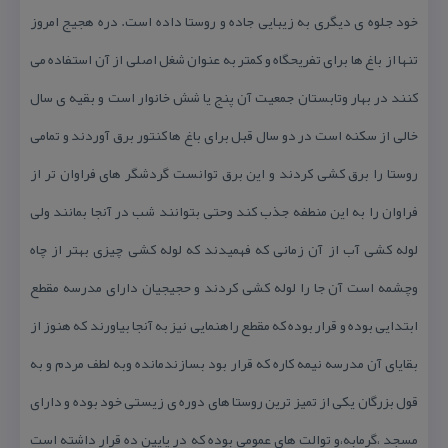
خود جلوه ی دیگری به زیبایی جاده و روستا داده است. دره هجیج امروز
تنها از باغ ها برای تفریحگاه و كمتر به عنوان شغل اصلی از آن استفاده می
كنند در بهار وتابستان جمعیت آن پنج یا شش خانوار است و بقیه ی سال
خالی از سكنه است در دو سال قبل برای باغ ها كنتور برق آوردند و تمامی
روستا را برق كشی كردند و این برق توانست گردشگر های فراوان تر از
فراوان را به این منطفه جذب كند وحتی بتوانند شب در آنجا بمانند ولی
لوله كشی آب از آن زمانی كه فهمیدند كه لوله كشی چیزی بهتر از چاه
وچشمه است آن جا را لوله كشی كردند و حجیجیان دارای مدرسه مقطع
ابتدایی بوده و قرار بوده كه مقطع راهنمایی نیز به آنجا بیاورند كه هنوز از
بقایای آن مدرسه نیمه كاره كه قرار بود بسازندمانده وبه لطف مردم و به
قول بزرگان یكی از تمیز ترین روستا های دوره ی زیستی خود بوده و دارای
مسجد ،گرمابه،و توالت های عمومی بوده كه در پایین ده قرار داشته است