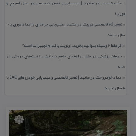
مكانیك سیار در مشهد | عیب‌یابی و تعمیر تخصصی در محل (سریع و
::
فوری)
تعمیرگاه تخصصی كوییك در مشهد | عیب‌یابی حرفه‌ای و امداد فوری با ۱۰
::
سال سابقه
اگر فقط 10 وسیله بتوانید بخرید، اولویت با كدام تجهیزات است؟
::
خدمات پزشكی در منزل؛ راهنمای جامع دریافت مراقبت‌های درمانی در
::
خانه
امداد خودرو جك در مشهد | تعمیر تخصصی و عیب‌یابی خودروهای JAC با
::
۱۰ سال تجربه