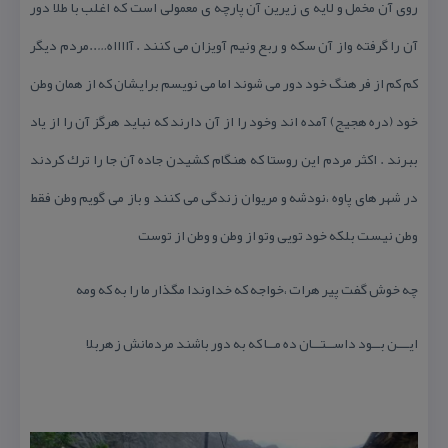
روی آن مخمل و لایه ی زیرین آن پارچه ی معمولی است كه اغلب با طلا دور
آن را گرفته واز آن سكه و ربع ونیم آویزان می كنند . آااااه…..مردم دیگر
كم كم از فر هنگ خود دور می شوند اما می نویسم برایشان كه از همان وطن
خود (دره هجیج) آمده اند وخود را از آن دارند كه نباید هرگز آن را از یاد
ببرند . اكثر مردم این روستا كه هنگام كشیدن جاده آن جا را ترك كردند
در شهر های پاوه ،نودشه و مریوان زندگی می كنند و باز می گویم وطن فقط
وطن نیست بلكه خود تویی وتو از وطن و وطن از توست
چه خوش گفت پیر هرات ،خواجه كه خداوندا مگذار ما را به كه ومه
ایـــن بــود داســتــان ده مــا كه به دور باشند مردمانش زهربلا