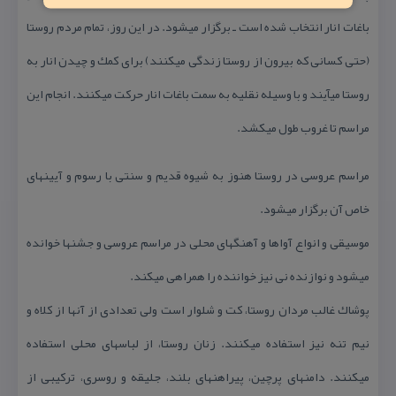
باغات انار انتخاب شده است ـ برگزار می‏شود. در این روز، تمام مردم روستا
(حتی كسانی كه بیرون از روستا زندگی می‏كنند) برای كمك و چیدن انار به
روستا می‏آیند و با وسیله نقلیه به سمت باغات انار حركت می‏كنند. انجام این
مراسم تا غروب طول می‏كشد.
مراسم عروسی در روستا هنوز به شیوه قدیم و سنتی با رسوم و آیین‏های
خاص آن برگزار می‏شود.
موسیقی و انواع آواها و آهنگ‏های محلی در مراسم عروسی و جشن‏ها خوانده
می‏شود و نوازنده نی نیز خواننده را همراهی می‏كند.
پوشاك غالب مردان روستا، كت و شلوار است ولی تعدادی از آن‏ها از كلاه و
نیم تنه نیز استفاده می‏كنند. زنان روستا، از لباس‏های محلی استفاده
می‏كنند. دامن‏های پرچین، پیراهن‏های بلند، جلیقه و روسری، تركیبی از