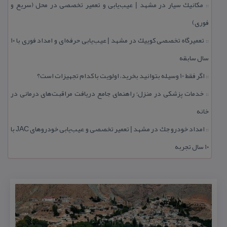
مكانیك سیار در مشهد | عیب‌یابی و تعمیر تخصصی در محل (سریع و
::
فوری)
تعمیرگاه تخصصی كوییك در مشهد | عیب‌یابی حرفه‌ای و امداد فوری با ۱۰
::
سال سابقه
اگر فقط 10 وسیله بتوانید بخرید، اولویت با كدام تجهیزات است؟
::
خدمات پزشكی در منزل؛ راهنمای جامع دریافت مراقبت‌های درمانی در
::
خانه
امداد خودرو جك در مشهد | تعمیر تخصصی و عیب‌یابی خودروهای JAC با
::
۱۰ سال تجربه