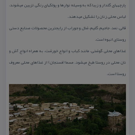
پارچه‏های گلدار و زیبا كه به وسیله نوارها و پولك‏های رنگی تزیین می‏شوند،
لباس محلی زنان را تشكیل می‏دهند.
قالی، نمد، جاجیم، گلیم، شال و جوراب از رایج‏ترین محصولات صنایع دستی
روستای انبوه است.
غذاهای محلی گوشتی، مانند كباب و انواع خورشت، به همراه انواع آش و
نان محلی در روستا طبخ می‏شود. مسما (فسنجان) از غذاهای محلی معروف
روستا است.