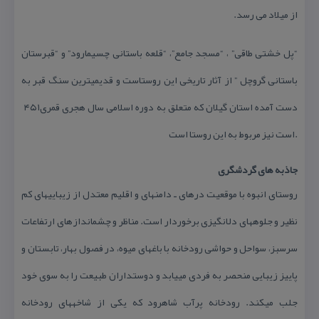
از میلاد می رسد.
“پل خشتی طاقی” ، “مسجد جامع”، “قلعه باستانی چسیمارود” و “قبرستان
باستانی گروچل ” از آثار تاریخی این روستاست و قدیمیترین سنگ قبر به
دست آمده استان گیلان كه متعلق به دوره اسلامی سال ‪ ۴۵۱هجری قمری
است نیز مربوط به این روستا است.
جاذبه‏ های گردشگری
روستای انبوه با موقعیت دره‏ای ـ دامنه‏ای و اقلیم معتدل از زیبایی‏های كم
نظیر و جلوه‏های دل‏انگیزی برخوردار است. مناظر و چشم‏اندازهای ارتفاعات
سرسبز، سواحل و حواشی رودخانه با باغ‏های میوه، در فصول بهار، تابستان و
پاییز زیبایی منحصر به فردی می‏یابد و دوستداران طبیعت را به سوی خود
جلب می‏كند. رودخانه پرآب شاهرود كه یكی از شاخه‏های رودخانه