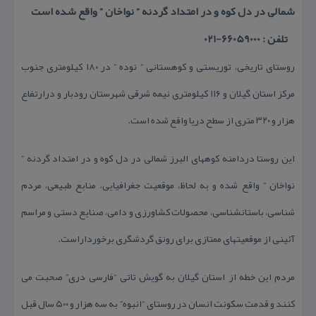
شمالی در دل كوه و در امتداد گردنه ” نواخان ” واقع شده است
تلفن : 66059000-021
روستای تاریخی، توریستی و كوهستانی ” نوده ” در ۱۸۰ كیلومتری جنوب
مركز استان گیلان و ۱۱۶ كیلومتری نیمه‌ شرقی شهرستان رودبار و درارتفاع
هزار و ۳۲۰ متری از سطح دریا واقع شده است.
این روستا دردامنه كوههای البرز شمالی در دل كوه و در امتداد گردنه ”
نواخان ” واقع شده و به لحاظ، موقعیت جغرافیایی، منابع طبیعی، مردم
شناسی، باستانشناسی، محصولات كشاورزی و دامی، صنایع دستی و مراسم
آئینی از موقعیتهای ممتازی برای رونق گردشگری برخورداراست.
مردم این خطه از استان گیلان به گویش تاتی “فارسی دری” صحبت می
كنند و قدمت سكونت انسان در روستای “انبوه” به سه هزار و ۵۰۰ سال قبل