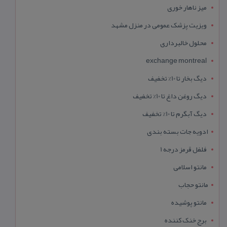
میز ناهار خوری
ویزیت پزشک عمومی در منزل مشهد
محلول خالبرداری
exchange montreal
دیگ بخار تا 10% تخفیف
دیگ روغن داغ تا 10% تخفیف
دیگ آبگرم تا 10% تخفیف
ادویه جات بسته بندی
فلفل قرمز درجه 1
مانتو اسلامی
مانتو حجاب
مانتو پوشیده
برج خنک کننده