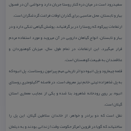
سفیدرود است در میان دره كنار روستا جریان دارد و حواشی آن در فصول
بهار و تابستان، محل مناسبی برای گذران اوقات فراغت گردشگران است.
ارتفاعات پیركوه، كه روستا را در بر گرفته‏اند، پوشش گیاهی تنكی دارد و در
بهار و تابستان، انواع گیاهان دارویی در آن می‏روید و مورد استفاده مردم
قرار می‏گیرد. این ارتفاعات در تمام طول سال، میزبان كوهنوردان و
علاقمندان به طبیعت كوهستان است.
قلعه چیمارود و پل انبوه دو اثر تاریخی مهم پیرامون روستاست. پل انبوه كه
به پل شاهزاده تی‏تی خانم نیز معروف است، در فاصله ۳ كیلومتری روستای
انبوه، بر روی رودخانه شاهرود بنا شده و یكی از عجایب معماری استان
گیلان است.
نقل است كه دو برادر و خواهر، از خاندان سلاطین گیلان، این پل را
ساخته‏اند كه گویا در قزوین (مركز حكومت وقت) زندانی بودند و به دیلمان