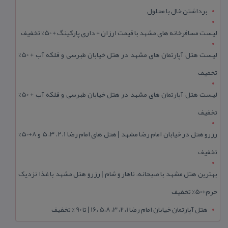
برداشتن خال با محلول
لیست مسافرخانه های مشهد با قیمت ارزان + داری پارکینگ + 50% تخفیف
لیست هتل آپارتمان های مشهد در هتل خیابان طبرسی و فلکه آب + 50%
تخفیف
لیست هتل آپارتمان های مشهد در هتل خیابان طبرسی و فلکه آب + 50%
تخفیف
رزرو هتل در خیابان امام رضا مشهد | هتل‌ های امام رضا 1، 2، 3، 5 و 8+50%
تخفیف
بهترین هتل مشهد با صبحانه، ناهار و شام | رزرو هتل مشهد با غذا نزدیک
حرم+50% تخفیف
هتل آپارتمان خیابان امام رضا 1، 2، 3، 5،8 ،16 | تا 90 % تخفیف