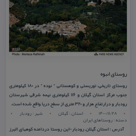
روستای انبوه
روستای تاریخی، توریستی و كوهستانی ” نوده ” در ۱۸۰ كیلومتری
جنوب مركز استان گیلان و ۱۱۶ كیلومتری نیمه‌ شرقی شهرستان
رودبار و درارتفاع هزار و ۳۲۰ متری از سطح دریا واقع شده است.
1400/11/28
استان : گيلان
شهر : رودبار
دسته : روستاهای ایران
آدرس : استان گیلان, رودبار-این روستا دردامنه كوههای البرز