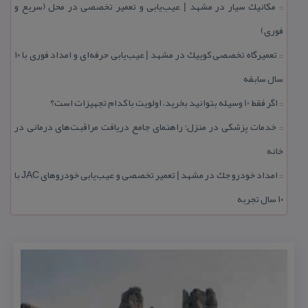
مكانیك سیار در مشهد | عیب‌یابی و تعمیر تخصصی در محل (سریع و
::
فوری)
تعمیرگاه تخصصی كوییك در مشهد | عیب‌یابی حرفه‌ای و امداد فوری با ۱۰
::
سال سابقه
اگر فقط 10 وسیله بتوانید بخرید، اولویت با كدام تجهیزات است؟
::
خدمات پزشكی در منزل؛ راهنمای جامع دریافت مراقبت‌های درمانی در
::
خانه
امداد خودرو جك در مشهد | تعمیر تخصصی و عیب‌یابی خودروهای JAC با
::
۱۰ سال تجربه