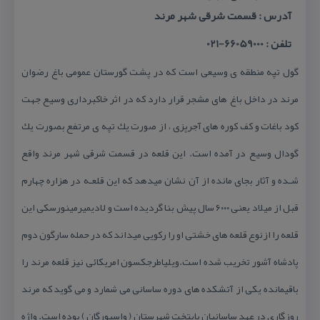
آدرس : قسمت شرقی شهر مرند
تلفن : 66059000-021
گول تپه منطقه ی وسیعی است كه در پشت گورستان عمومی باغ رضوان
مرند در داخل باغ های مشجر قرار دارد كه در اثر خاكبرداری وسیع جهت
كود باغات و كف كوره های آجرپزی ، از صورت یك تپه ی مرتفع بصورت یك
گودال وسیع در آمده است. این قلعه در قسمت شرقی شهر مرند واقع
شـده و آثار بجای مانده از آن نشان میدهد كه این قلعـه در هزاره چهارم
قبل از میلاد یعنی ۶۰۰۰ سال پیش بنا گردیده است و لادیمیرمینورسكی این
قلعه را ازنوع قلعه های خشتی او را ركویی میداند كه در حمله سارگون دوم
پادشاه آشور تخریب شده است.ویلیاطرجكسون امریكائی نیز قلعه مرند را
باقیمانده یكی از آتشكده های دوره ساسانی می شمارد و می گوید كه مرند
روزگاری در عهد ساسانیان پایتخت شهرستان ( واسپورگان ) بوده است. واژه