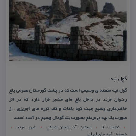
گول تپه
گول تپه منطقه ی وسیعی است كه در پشت گورستان عمومی باغ
رضوان مرند در داخل باغ های مشجر قرار دارد كه در اثر
خاكبرداری وسیع جهت كود باغات و كف كوره های آجرپزی ، از
صورت یك تپه ی مرتفع بصورت یك گودال وسیع در آمده است.
1400/11/28
استان : آذربايجان شرقي
شهر : مرند
دسته : كوه های ایران