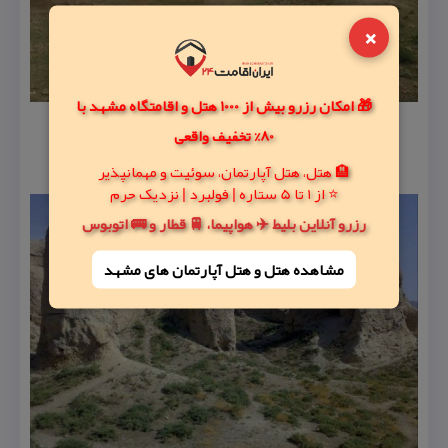
×
🎁 امکان رزرو بیش از 1000 هتل و اقامتگاه مشهد با
80% تخفیف واقعی
🏨 هتل، هتل آپارتمان، سوئیت و مهمانپذیر
⭐ از 1 تا 5 ستاره | فولبرد | نزدیک حرم
رزرو آنلاین بلیط ✈️ هواپیما، 🚆 قطار و 🚌 اتوبوس
مشاهده هتل و هتل‌ آپارتمان های مشهد