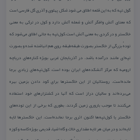
گول تپه كه به این قلعه اطلاق می شود شكل پهلوی و آذری گل فارسی است
كه معنای آتش وافگر آتش و شعله آتش دارد و كول در تركی به معنی
خاكستر و در كردی به معنی آتش است.كول‌تپه به جائی اطلاق می‌شود كه
تودهٔ بزرگی از خاكستر بصورت طبقه‌طبقه، روی هم انباشته شده و بصورت
تپه‌ای مانند درآمده ‌باشد. در آذربایجان غربی بویژه كناره‌های دریاچه
ارومیه كه مركز آتشكده‌های ایران بوده ‌است، كول‌تپه‌های زیادی برجا
مانده‌است. روستائیان از این خاكسترها برای كود دادن بزمین بهره
می‌برده‌اند و سالیان دراز است كه آنها در كشتزارهای خود استفاده
می‌كنند تا موجب باروری زمین گردند، بطوری كه برخی از این توده‌های
خاكستر یا كول‌تپه‌ها اكنون اثری برجا نمانده‌است. این خاكسترها لایه
لایه‌اند و در میان هر لایه مقداری خاك و گاه اشیاء قدیمی بویژه كاسه و كوزه