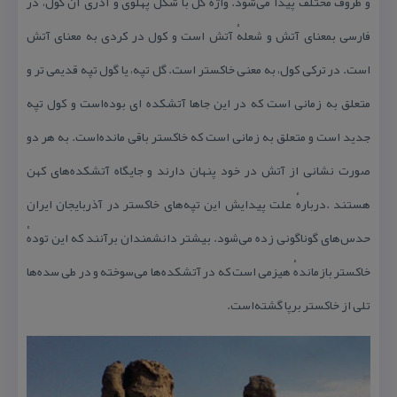
و ظروف مختلف پیدا می‌شود. واژهٔ گل با شكل پهلوی و آذری آن گول، در
فارسی بمعنای آتش و شعلهٔ آتش است و كول در كردی به معنای آتش
است. در تركی كول، به معنی خاكستر است. گل تپه، یا گول تپه قدیمی تر و
متعلق به زمانی است كه در این جاها آتشكده ای بوده‌است و كول تپه
جدید است و متعلق به زمانی است كه خاكستر باقی مانده‌است. به هر دو
صورت نشانی از آتش در خود پنهان دارند و جایگاه آتشكده‌های كهن
هستند .دربارهٔ علت پیدایش این تپه‌های خاكستر در آذربایجان ایران
حدس‌های گوناگونی زده می‌شود. بیشتر دانشمندان برآنند كه این تودهٔ
خاكستر بازماندهٔ هیزمی است كه در آتشكده‌ها می‌سوخته و در طی سده‌ها
تلی از خاكستر برپا گشته‌است.