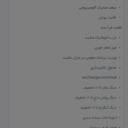
سقف متحرک آلومینیومی
اقامت یونان
اقامت فرانسه
درب اتوماتیک مشهد
میز ناهار خوری
ویزیت پزشک عمومی در منزل مشهد
محلول خالبرداری
exchange montreal
دیگ بخار تا 10% تخفیف
دیگ روغن داغ تا 10% تخفیف
دیگ آبگرم تا 10% تخفیف
ادویه جات بسته بندی
فلفل قرمز درجه 1