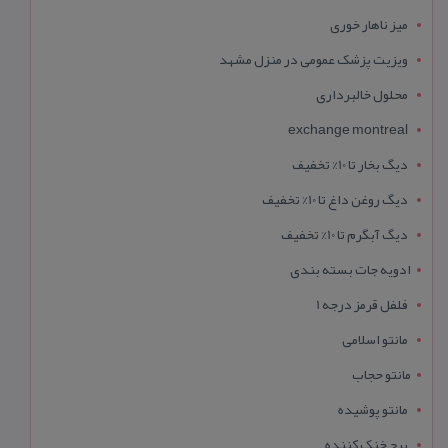
میز ناهار خوری
ویزیت پزشک عمومی در منزل مشهد
محلول خالبرداری
exchange montreal
دیگ بخار تا 10% تخفیف
دیگ روغن داغ تا 10% تخفیف
دیگ آبگرم تا 10% تخفیف
ادویه جات بسته بندی
فلفل قرمز درجه 1
مانتو اسلامی
مانتو حجاب
مانتو پوشیده
برج خنک کننده