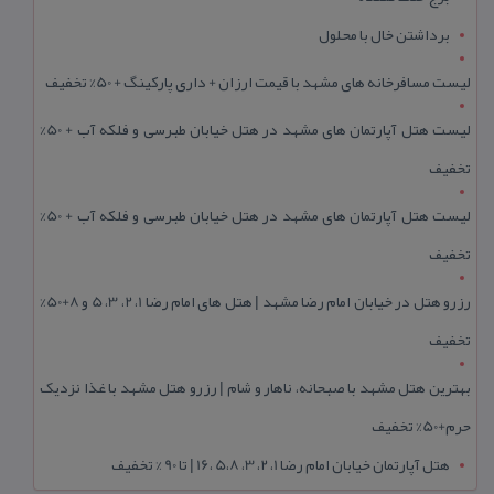
برداشتن خال با محلول
لیست مسافرخانه های مشهد با قیمت ارزان + داری پارکینگ + 50% تخفیف
لیست هتل آپارتمان های مشهد در هتل خیابان طبرسی و فلکه آب + 50%
تخفیف
لیست هتل آپارتمان های مشهد در هتل خیابان طبرسی و فلکه آب + 50%
تخفیف
رزرو هتل در خیابان امام رضا مشهد | هتل‌ های امام رضا 1، 2، 3، 5 و 8+50%
تخفیف
بهترین هتل مشهد با صبحانه، ناهار و شام | رزرو هتل مشهد با غذا نزدیک
حرم+50% تخفیف
هتل آپارتمان خیابان امام رضا 1، 2، 3، 5،8 ،16 | تا 90 % تخفیف