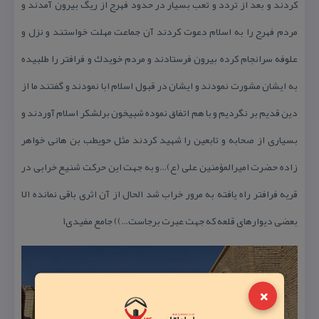
كردند و بعد از تردد و تعب بسیار در حدود فهرج از ریگ بیرون آمدند و
مردم فهرج را به اسلام دعوت كردند آن جماعت مهلت خواستند و نزل و
علوفه سرانجام كرده بیرون فرستادند و مردم خویدك و فرافتر را طلبیده
به ایشان مشورت نمودند و ایشان در قبول اسلام ابا نمودند و گفتند ما از
دین قدیم بر نگردیم و با هم اتفاق نموده شبیخون برلشكر اسلام آوردند و
بسیاری از صحابه و تابعین را شهید كردند مثل حویطب بن هانی خواهر
زاده حضرت امیرالمؤمنین علی (ع)…و به جهت این حركت شنیع خرابی در
قریه فرافتر راه یافته به مرور خراب شد الحال از آن اثری باقی نمانده الا
بعضی دیوارهای قلعه كه جهت عبرت برجاست…)) جامع مفیدی۱
×