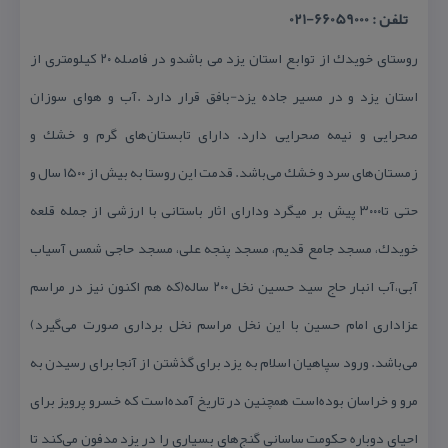
تلفن : 66059000-021
روستای خویدك از توابع استان یزد می باشدو در فاصله ۲۰ كیلومتری از
استان یزد و در مسیر جاده یزد-بافق قرار دارد .آب و هوای سوزان
صحرایی و نیمه صحرایی دارد. دارای تابستان‌های گرم و خشك و
زمستان‌های سرد و خشك می‌باشد. قدمت این روستا به بیش از ۱۵۰۰ سال و
حتی تا۳۰۰۰ پیش بر میگرد ودارای اثار باستانی با ارزشی از جمله قلعه
خویدك، مسجد جامع قدیم، مسجد پنجه علی، مسجد حاجی شمس آسیاب
آبی،آب انبار حاج سید حسین نخل ۲۰۰ ساله(كه هم اكنون نیز در مراسم
عزاداری امام حسین با این نخل مراسم نخل برداری صورت می‌گیرد)
می‌باشد. ورود سپاهیان اسلام به یزد برای گذشتن از آنجا برای رسیدن به
مرو و خراسان بوده‌است همچنین در تاریخ آمده‌است كه خسرو پرویز برای
احیای دوباره حكومت ساسانی گنج‌های بسیاری را در یزد مدفون می‌كند تا