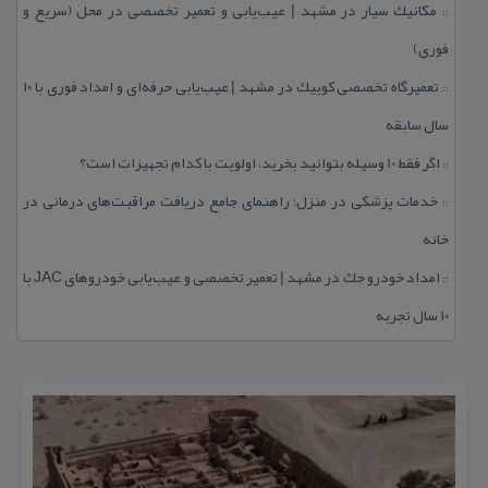
مكانیك سیار در مشهد | عیب‌یابی و تعمیر تخصصی در محل (سریع و
::
فوری)
تعمیرگاه تخصصی كوییك در مشهد | عیب‌یابی حرفه‌ای و امداد فوری با ۱۰
::
سال سابقه
اگر فقط 10 وسیله بتوانید بخرید، اولویت با كدام تجهیزات است؟
::
خدمات پزشكی در منزل؛ راهنمای جامع دریافت مراقبت‌های درمانی در
::
خانه
امداد خودرو جك در مشهد | تعمیر تخصصی و عیب‌یابی خودروهای JAC با
::
۱۰ سال تجربه