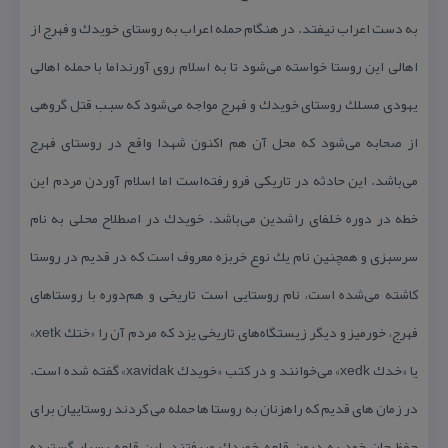
به دست اعراب نیفتد. در هنگام حمله اعراب به روستای خویدك و فهرج از
اهالی این روستا خواسته می‌شود تا به اسلام روی آورنداما با حمله اهالی
یهودی مسلك روستای خویدك و فهرج مواجه می‌شود كه سبب قتل گروهی
از صحابه می‌شود كه محل آن هم اكنون شهدا واقع در روستای فهرج
می‌باشد. این حادثه در تاریكی فرو رفته‌است اما اسلام آوردن مردم این
خطه در دوره خلفای راشدین می‌باشد. خویدك در اصطلاح محلی به نام
سرسبزی و همچنین نام یك نوع خربزه معروف است كه در قدیم در روستا
كاشته می‌شده است، نام روستایی است تاریخی و هم‌دوره با روستاهای
فهرج، خورمیز و دیگر زیستگاه‌های تاریخی یزد كه مردم آن را «ختك xetk»
یا «خدك xedk» می‌خوانند و در كتب «خویدك xavidak» گفته شده است.
در زمان های قدیم كه راهزنان به روستا ها حمله می كردند روستاییان برای
حفظ جان خود به درون قلعه خویدك میرفتند. این قلعه بسیار گسترده