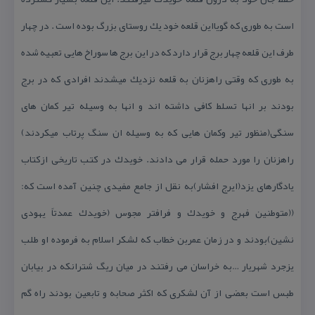
است به طوری كه گویااین قلعه خود یك روستای بزرگ بوده است . در چهار
طرف این قلعه چهار برج قرار دارد كه در این برج ها سوراخ هایی تعبیه شده
به طوری كه وقتی راهزنان به قلعه نزدیك میشدند افرادی كه در برج
بودند بر انها تسلط كافی داشته اند و انها به وسیله تیر كمان های
سنگی(منظور تیر وكمان هایی كه به وسیله ان سنگ پرتاب میكردند)
راهزنان را مورد حمله قرار می دادند. خویدك در كتب تاریخی ازكتاب
یادگارهای یزد(ایرج افشار)به نقل از جامع مفیدی چنین آمده است كه:
((متوطنین فهرج و خویدك و فرافتر مجوس (خویدك عمدتاً یهودی
نشین)بودند و در زمان عمربن خطاب كه لشكر اسلام به فرموده او طلب
یزجرد شهریار …به خراسان می رفتند در میان ریگ شترانكه در بیابان
طبس است بعضی از آن لشكری كه اكثر صحابه و تابعین بودند راه گم