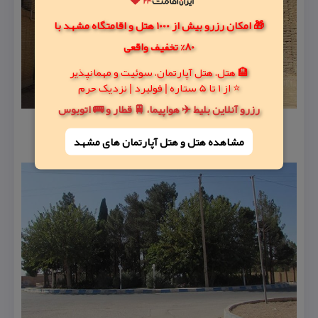
🎁 امکان رزرو بیش از 1000 هتل و اقامتگاه مشهد با
80% تخفیف واقعی
🏨 هتل، هتل آپارتمان، سوئیت و مهمانپذیر
⭐ از 1 تا 5 ستاره | فولبرد | نزدیک حرم
رزرو آنلاین بلیط ✈️ هواپیما، 🚆 قطار و 🚌 اتوبوس
مشاهده هتل و هتل‌ آپارتمان های مشهد