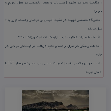
مكانیك سیار در مشهد | عیب‌یابی و تعمیر تخصصی در محل (سریع و
::
فوری)
تعمیرگاه تخصصی كوییك در مشهد | عیب‌یابی حرفه‌ای و امداد فوری با ۱۰
::
سال سابقه
اگر فقط 10 وسیله بتوانید بخرید، اولویت با كدام تجهیزات است؟
::
خدمات پزشكی در منزل؛ راهنمای جامع دریافت مراقبت‌های درمانی در
::
خانه
امداد خودرو جك در مشهد | تعمیر تخصصی و عیب‌یابی خودروهای JAC با
::
۱۰ سال تجربه