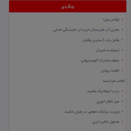
وبگردی
لوکس ویزا
مخزن آب طبرستان خرید از نمایندگی اصلی
وکیل یاب | بهترین وکیل
ایمپلنت شیراز
سقف متحرک آلومینیومی
اقامت یونان
اقامت فرانسه
درب اتوماتیک مشهد
میز ناهار خوری
ویزیت پزشک عمومی در منزل مشهد
محلول خالبرداری