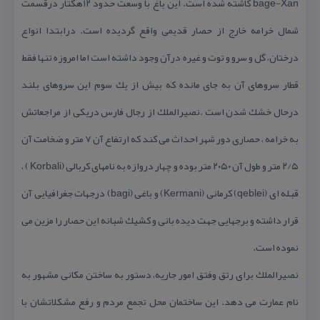
bage-Xan كاشته شده است. این باغ با وسعت حدود ۱۲هكتار درقسمت
شمال خرامه خارج از حصار قدیمی واقع گردیده است. درابتدا انواع
درختان، گل و سرو و توت و غیره درآن وجود داشته است اما امروزه تنها فقط
قطار سروهای آن به جای مانده كه بیش از یك سوم این سروهای بلند
درحال خشك شدن است .نصیرالملك از رجال فارس دریكی از مراجعاتش
به خرامه ، حصاری دور شهر احداث می كند كه ارتفاع آن ۷ متر و ضخامت آن
۲/۵ متر و طول آن ۲۰۵۰ متر بوده و چهار دروازه به نامهای كربالی (Korbali ) ،
قبله ای (qeblei) كرمانی (Kermani) و باغی (bagi) درجهات جغرافیایی آن
قرار داشته و برجهایی جهت دیده بانی و كشیك شبانه این حصار را مزین می
نموده است.
نصیرالملك برای رتق وفتق امور جاریه، دستور به ساختن مكانی مشهور به
نام عمارت می دهد. این ساختمان محل تجمع مردم و رفع مشكلاتشان با