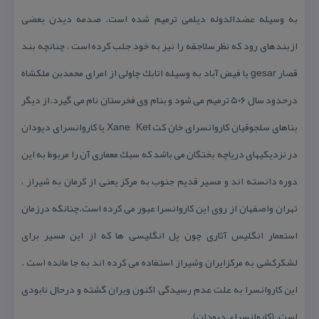
به وسیله عضدالدوله دیلمی ترمیم شده است. صدمه دیدن بعضی
ازبندهای رود كه نظر سلاجقه را نیز به خود جلب كرده است ، چنانچه بند
قصار gesar یا فیض آباد به وسیله اتابك چاولی از امرای محمدبن ملكشاه
درحدود سال ۵۰۶ ترمیم می شود و بنام وی فخرستان نام می گیرد.از دیگر
بناهای سلجوقیان كاروانسرای خان كت Xane – Ket یا كاروانسرای دیودان
در نزدیكیهای دریاچه بختگان می باشد كه سبك معماری آن را مربوط به این
دوره دانسته اند و مسیر قدیم جنوب به مركز یعنی از كرمان به شیراز ،
تهران واصفهان از روی این كاروانسرا عبور می كرده است.چنانكه درزمان
استعمار انگلیس آثاری چون پل انگلیسی ها كه از این مسیر برای
لشكركشی به مركزایران وشیراز استفاده می كرده اند به جا مانده است .
این كاروانسرا به علت عدم رسیدگی اكنون ویران گشته و درحال نابودی
است. (كاروانسرای دیودان).