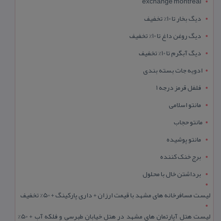
exchange montreal
دیگ بخار تا 10% تخفیف
دیگ روغن داغ تا 10% تخفیف
دیگ آبگرم تا 10% تخفیف
ادویه جات بسته بندی
فلفل قرمز درجه 1
مانتو اسلامی
مانتو حجاب
مانتو پوشیده
برج خنک کننده
برداشتن خال با محلول
لیست مسافرخانه های مشهد با قیمت ارزان + داری پارکینگ + 50% تخفیف
لیست هتل آپارتمان های مشهد در هتل خیابان طبرسی و فلکه آب + 50%