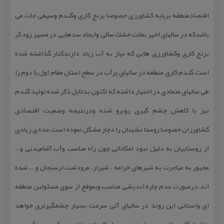
اقتصادمنطقه برپایه كشاورزی خصوصا برنج كاری وگندم وسیفی جات می
باشدكه در سالهای اخیر بعلت خشك سالی وایجاد سدهایی در مسیر رود كر
برنج كاری وكشاورزی هایی كه نیاز به آب زیاد دارندكنار گذاشته شده
است.گندم كاری منطقه در سالهای پرآب در سطح استان مقام اول یا دوم را
طی سالهای متمادی در اختیار داشته كه اكنون بدلایل ذكر شده تولید گندم
نیز با كاهش چشم گیری روبرو شده ودرنتیجه وضعیت اقتصادی
كشاورزان خصوصا روستا نشینان را دچار مشكل نموده است.عده ی زیادی
از روستاییان به دلیل نبود امكاناتی چون راه مناسب وآب آشامیدنی و…
مجبور به مهاجرت به شهرهای خرامه ، شیراز، مرودشت،ارسنجان و … شده
اند.درصورت عدم چاره اندیشی مناسب وبموقع از سوی مسئولین منطقه
ای واستانی این روند در سالهای آتی سرعت بسیار چشمگیرتری خواهد