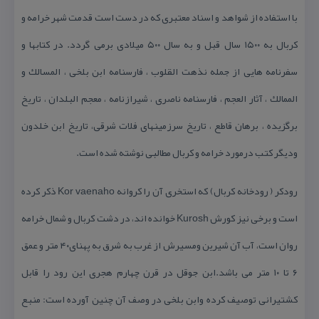
با استفاده از شواهد و اسناد معتبری كه در دست است قدمت شهر خرامه و
كربال به ۱۵۰۰ سال قبل و به سال ۵۰۰ میلادی برمی گردد. در كتابها و
سفرنامه هایی از جمله نذهت القلوب ، فارسنامه ابن بلخی ، المسالك و
الممالك ، آثار العجم ، فارسنامه ناصری ، شیرازنامه ، معجم البلدان ، تاریخ
برگزیده ، برهان قاطع ، تاریخ سرزمینهای فلات شرقی، تاریخ ابن خلدون
ودیگر كتب درمورد خرامه و كربال مطالبی نوشته شده است.
رودكر ( رودخانه كربال) كه استخری آن را كروانه Kor vaenaho ذكر كرده
است و برخی نیز كورش Kurosh خوانده اند، در دشت كربال و شمال خرامه
روان است، آب آن شیرین ومسیرش از غرب به شرق به پهنای۴۰ متر و عمق
۶ تا ۱۰ متر می باشد.ابن جوقل در قرن چهارم هجری این رود را قابل
كشتیرانی توصیف كرده وابن بلخی در وصف آن چنین آورده است: منبع