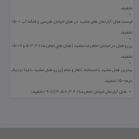
تخفیف
لیست هتل آپارتمان های مشهد در هتل خیابان طبرسی و فلکه آب + 50%
تخفیف
رزرو هتل در خیابان امام رضا مشهد | هتل‌ های امام رضا 1، 2، 3، 5 و 8+50%
تخفیف
بهترین هتل مشهد با صبحانه، ناهار و شام | رزرو هتل مشهد با غذا نزدیک
حرم+50% تخفیف
هتل آپارتمان خیابان امام رضا 1، 2، 3، 5،8 ،16 | تا 90 % تخفیف