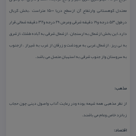
معتدل كوهستانی وارتفاع آن ازسطح دریا ۱۵۰۰ متراست .بخش كربال
درطول ۵۳ درجه و۱۹ دقیقه شرقی وعرض ۲۹ درجه و۳۲ دقیقه شمالی قرار
دارد.این بخش ازشمال به ارسنجان ، ازشمال شرقی به آباده طشك ،ازشرق
به نی ریز ، ازشمال غربی به مرودشت و زرقان از غرب به شیراز ، ازجنوب
به سروستان واز جنوب شرقی به استهبان متصل می باشد.
مذهب:
از نظر مذهبی همه شیعه بوده ودر رعایت آداب واصول دینی چون حجاب
زبانزد خاص وعام می باشند.
اقتصاد: