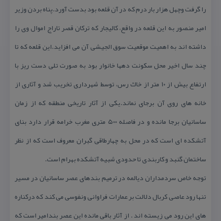
را گرفت وچهل هزار بار درم كه در آن قلعه بود بدست آورد.پناه بردن وزیر
امیر منصور به این قلعه در واقع، كالیجار كه تركان قصر تاراج اموال وی را
داشته اند به اهمیت موقعیت سوق الجیشی آن می افزاید.این قلعه كه تا
چند سال اخیر محل سكونت دهها خانوار بود به صورت تلی دست ریز با
ارتفاع بیش از ۱۰ متر از خاك رس، توسط شهرداری تخریب شد و آثاری از
خانه های روی آن برجای نماند.یكی از آثار تاریخی منطقه كه از زمان
ساسانیان برجا مانده و در فاصله ۵۰۰ متری مغرب خرامه قرار دارد بنای
آتشكده ای است كه در محل به چهارطاقی گبران معروف است كه از نظر
ساختمان گنبد و كاربندی تا حدودی شبیه آتشكده بهرام است.
توجه خاص سردمداران دیالمه در ترمیم بندهای عصر ساسانیان در مسیر
تنها رود عاصی كربال دلالت بر عمارات فراوانی ونفوسی می كند كه دركناره
های این رود می زیسته اند . از آثار باقی مانده این عصر بندامیر است كه