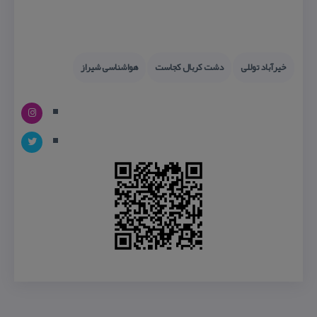
خیرآباد توللی
دشت كربال كجاست
هواشناسی شیراز