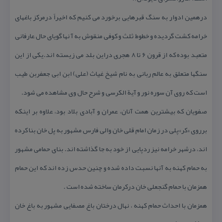
درهمین ادوار به سنگ قبرهایی برخورد می كنیم كه اخیراً درمركز باغهای
خرامه كشت گردیده و خطوط ثلث و كوفی منقوش به آ نها گویای حال عارفانی
متعبد بوده كه از قرون ۶ تا ۸ هجری دراین بلد می زیسته اند.یكی از این
سنگها متعلق به عالم ربانی به نام شیخ غیاث (علی) ابن ابی جعفربن طیب
است كه روی آن سوره نور و آیة الكرسی و شرح حال وی مشاهده می شود.
صفویان كه بیشترین همت آنان، عمران و آبادی بلاد بود، علاوه بر اینكه
برروی «كر»پلی در زمان امام قلی خان والی فارس مشهور به پل خان بنا كرده
اند، درشهر خرامه نیز ردپایی از خود به جا گذاشته اند. بنای حمامی مشهور
به حمام كهنه به آنها نسبت داده شده و چنین حدس زده اند كه این حمام
همزمان با حمام گنجعلی خان دركرمان ساخته شده است .
همزمان با احداث حمام كهنه ، نهال درختان باغ مصفایی مشهور به باغ خان