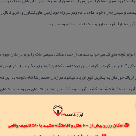
ز زاینده رود سرچشمه گرفته و پس از گذشتن از شهرها و جوزدان های مختلف و سیر
دهد و سپس به راه خود ادامه داده ودر سر راه خود زمین های كشاورزی شرق كانال 
ری به طرف قهدریجان) و مجددا به زاینده رود میریزد.
نواع گونه های گیاهی جواب میدهد از جمله غلات ، صیفی جات و انواع درختان میوه
گی آنها بر این گونه ی گیاه می چرخیده است كه این گیاه برای پذیرایی از درباریان
تریاك جوزدان به بهترین نوع آن یاد میشود در زمان محمد رضا شاه باتوجه به این كه
آن نادیده گرفته شده و كشت آن ممنوع گشت . و تمام تریاك های موجود درخانه های 
ن مذكور منسوخ شده و مردم جوزدان بیشتر به كشت غلات مهمی كه برای آنها صرفه 
ج لازم به ذكر است كه برنج جوزدان از مرغوبیت و معروفیت خاصی برخوردار است و در 
ر میگیرد بلكه به خارج از ایران نیز صادر میشود همچنین باید متذكر شویم كه مردم
🎁 امکان رزرو بیش از 1000 هتل و اقامتگاه مشهد با 80% تخفیف واقعی
یباشند.
🏨 هتل، هتل آپارتمان، سوئیت و مهمانپذیر