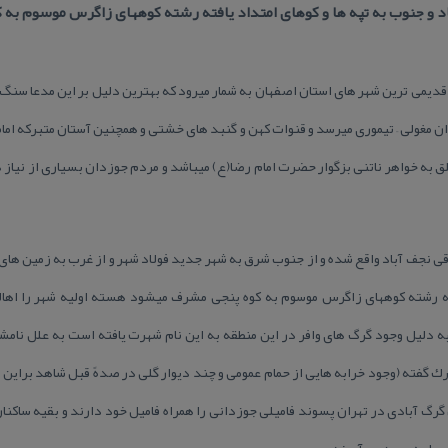
 و جنوب به تپه ها و كوهای امتداد یافته رشته كوههای زاگرس موسوم به
قدمت ۸۰۰ ساله یكی از قدیمی ترین شهر های استان اصفهان به شمار میرود كه بهترین دلیل بر این 
مغولی – تیموری میرسد و قنوات كهن و گنبد های خشتی و همچنین آستان متبركه امام
به خواهر ناتنی بزگوار حضرت امام رضا(ع) میباشد و مردم جوزدان بسیاری از نیاز ها
تری جنوب شرقی نجف آباد واقع شده و از جنوب شرق به شهر جدید فولاد شهر و از غرب به زمی
ته رشته كوههای زاگرس موسوم به كوه پنجی مشرف میشود هسته اولیه شهر را اهالی
ه دلیل وجود گرگ های وافر در این منطقه به این نام شهرت یافته است به علل نام
ك گفته (وجود خرابه هایی از حمام عمومی و چند دیوار گلی در صدهً قبل شاهد براین مد
رگ آبادی در تهران پسوند فامیلی جوزدانی را همراه فامیل خود دارند و بقیه ساكنان
را به وجود می آورند.