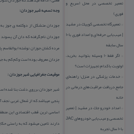
تعمیر تخصصی در محل (سریع و
وجه تسمیه شهر جوزدان:
فوری)
تعمیرگاه تخصصی كوییك در مشهد
جوزدان متشكل از دوكلمه ی جوز به ا
::
| عیب‌یابی حرفه‌ای و امداد فوری با ۱۰
جوزدان نام گرفته كه دان آن پسوند دا
سال سابقه
مرده كشان جوزان نوشته ابوالقاسم پا
اگر فقط 10 وسیله بتوانید بخرید،
::
جزدان معروف بوده است و كم كم به جو
اولویت با كدام تجهیزات است؟
موقیعت جغرافیایی شهر جوزدان :
خدمات پزشكی در منزل؛ راهنمای
::
جامع دریافت مراقبت‌های درمانی در
خانه
پنجی میباشد كه از شمال غربی نجف آ
امداد خودرو جك در مشهد | تعمیر
::
تخصصی و عیب‌یابی خودروهای JAC
دارند تامین میشود كه به راستی حكا
با ۱۰ سال تجربه