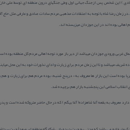
آبادی ) این شخص پس ازجنگ جهانی اول وطی جنگهای درون منطقه ای توسط علی خان 
ر زمان رضا شاه با توجه به اعتقادات مذهبی مردم سادات صادق و عارفی مثل حاج آق
 اهالی بوده اند در این جوزدان میزیسته اند.
شمال غربی ورودی جوزدان میباشد از دیر باز مورد توجه اهالی مردم كل منطقه بوده اس
ده شریف میباشد و تا این زمان مردم برای زیارت و ادای نذورات خود به این محل میای
رپا بوده است این بازار ها معروف به « درپنج شنبه» بوده مردم هم برای زیارت و هم 
 انقلاب اسلامی این پنجشنبه بازار هم برچیده شد.
د دارد معروف به بقعه آغا شاهزاده( آغا بیگم ) كه در حال حاضر متروكه شده است و پدر 
كبوتر خانه می باشد كه مدتی به جهت دیده بانی شكارگاه منطقه ای وبعداً جهت برد