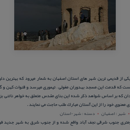
ان با قدمت ۸۰۰ ساله یكی از قدیمی ترین شهر های استان اصفهان به شمار میرود كه بهت
ت كه قدمت این مسجد بهدوران مغولی – تیموری میرسد و قنوات كهن و گ
دان كه بر اساس شواهد ذكر شده این بنای مقدس متعلق به خواهر ناتنی ب
ی معنوی خود را از این آستان مبارك طلب حاجت می نمایند .
شهر : اصفهان
دسته : شهر-استان
 : شهر جوزدان در ۸كیلومتری جنوب شرقی نجف آباد واقع شده و از جنوب شرق به شهر ج