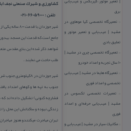
| تعمیر موتور، گیربكس و عیب‌یابی
كشاورزی و شهرك صنعتی نجف اباد
برق
تلفن : 66059000-021
تعمیرگاه تخصصی كیا موهاوی در
::
شهر جوزدان با 
مشهد | عیب‌یابی و تعمیر موتور و
جامع است كه قدمت این مسجد بهدوران 
تعلیق بادی
شواهد ذكر شده این بنای مقدس متعلق 
تعمیرگاه تخصصی چری در مشهد |
::
طلب حاجت می نمایند .
۱۰ سال تجربه و امداد خودرو
تعمیرگاه هایما در مشهد | عیب‌یابی
::
شهر جوزدان در ۸كیلوم
تخصصی و امداد فوری
جنوب به تپه ها و كوهای امتداد یاف
تعمیرات تخصصی لكسوس در
::
فشارچه كنونی) تشكیل داده اند كه ب
مشهد | عیب‌یابی حرفه‌ای و امداد
زندگی نبوده و ساكنانش این محل را تر
فوری
تهران مهاجرت میكنندو هنوز مهاجران گ
مكانیك سیار در مشهد | عیب‌یابی و
::
فعلی) ادامه میدهند كه جوزدان كنونی 