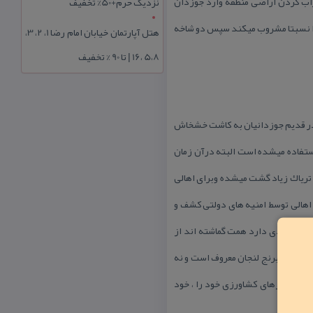
اب كردن اراضی منطقه وارد جوزدان
نزدیک حرم+50% تخفیف
را نسبتا مشروب میكند سپس دو شاخه
هتل آپارتمان خیابان امام رضا 1، 2، 3،
5،8 ،16 | تا 90 % تخفیف
 در قدیم جوزدانیان به كاشت خشخاش
 استفاده میشده است البته درآن زمان
 تریاك زیاد گشت میشده وبرای اهالی
اهالی توسط امنیه های دولتی كشف و
ی اقتصادی دارد همت گماشته اند از
بازار به برنج لنجان معروف است و نه
 تمام نیازهای كشاورزی خود را ، خود