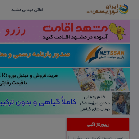
اماکن دیدنی مشهد
ریپورتاژ آگهی
تعمیر تویوتا كرولا در مشهد |
::