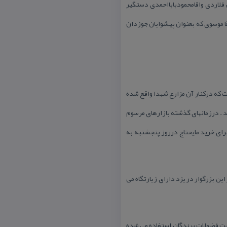
فلاردی واقامحمودبابااحمدی دستگیر
ا موسوی كه بعنوان پیشوایان جوزدان
ت كه دركنار آن مزارع شهدا واقع شده
ند . درزمانهای گذشته بازارهای مرسوم
برای خرید مایحتاج درروز پنجشنبه به
این بزرگوار در یزد دارای زیارتگاه می
اشت فضولات پرندگان استفاده می شده