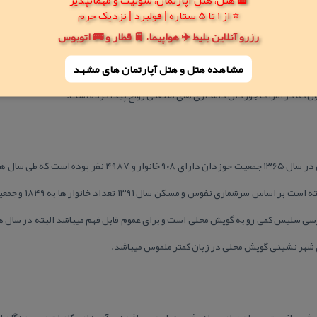
⭐ از 1 تا 5 ستاره | فولبرد | نزدیک حرم
رزرو آنلاین بلیط ✈️ هواپیما، 🚆 قطار و 🚌 اتوبوس
شته است و تاكنون ادامه دارد كشاورزان در كنار كشاورزی از حرفه دامداری نیز بهره 
مشاهده هتل و هتل‌ آپارتمان های مشهد
نون كه در اطراف جوزدان دامداری های صنعتی رواج پیدا كرده است.
طبق آمار گرفته شده از مركز آمار ایران در سال ۱۳۶۵ جمعیت حوزدان 
سی سلیس كمی رو به گویش محلی است و برای عموم قابل فهم میباشد البته در سال ه
ای شهر نشینی گویش محلی در زبان كمتر ملموس میباشد.
، باغیرت ، مهمان نواز ، و باهوش و درایت میباشند .و آنچه از مكاتبات نویسندگان اس