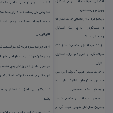
انتخابی هوشمندانه برای استایل
كتاب دیار نون اثر علی یزدانی نجف 
پاییزی و زمستانی
شدودرزمان رضاشاه به داراویخته شد.د
پالتو مردانه؛ راهنمای خرید، مدل‌ها
::
مردم را هدایت میكردند و مورد احترام
و ست‌كردن برای یك استایل
آثار تاریخی:
زمستانی شیك
ژاكت مردانه | راهنمای خرید ژاكت
::
۱- امام زاده ساره مریم كه در قسمت 
شیك، گرم و كاربردی برای استایل
و قبرستان جوزدان در جوار این امام زا
آقایان
در جوار امام زاده روزهای پنج شنبه ب
خرید تستر عایق آنالوگ | بررسی
::
این مكان می آمدند كم كم با شكل گیری
بهترین میگرهای آنالوگ بازار +
۲-در كنار این امام زاده بقعه ای وجو
راهنمای انتخاب تخصصی
هودی مردانه؛ راهنمای خرید
باشد.
::
بهترین مدل‌های هودی شیك، گرم و
۳- در قسمت شمال شرقی جوزدان برج 