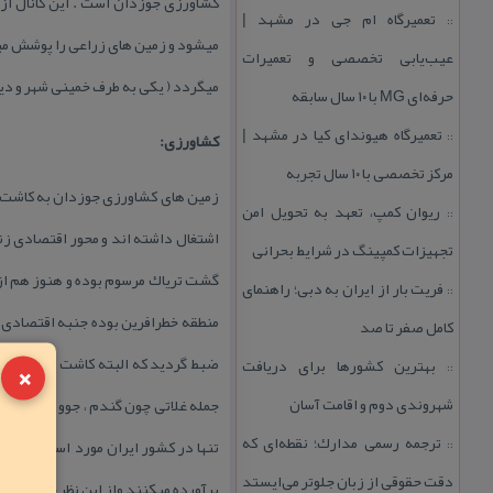
كشاورزی جوزدان است . این كانال ا
تعمیرگاه ام جی در مشهد |
::
میشود و زمین های زراعی را پوشش می
عیب‌یابی تخصصی و تعمیرات
میگردد ( یكی به طرف خمینی شهر و دیگ
حرفه‌ای MG با ۱۰ سال سابقه
تعمیرگاه هیوندای كیا در مشهد |
::
كشاورزی:
مركز تخصصی با ۱۰ سال تجربه
زمین های كشاورزی جوزدان به كاشت ا
ریوان كمپ، تعهد به تحویل امن
::
اشتغال داشته اند و محور اقتصادی زند
تجهیزات كمپینگ در شرایط بحرانی
گشت تریاك مرسوم بوده و هنوز هم از 
فریت بار از ایران به دبی؛ راهنمای
::
منطقه خطرافرین بوده جنبه اقتصادی 
كامل صفر تا صد
×
ضبط گردید كه البته كاشت این گیاها
بهترین كشورها برای دریافت
::
شهروندی دوم و اقامت آسان
جمله غلاتی چون گندم ، جوو بویژه برن
ترجمه رسمی مدارك؛ نقطه‌ای كه
تنها در كشور ایران مورد استفاده قرا
::
دقت حقوقی از زبان جلوتر می‌ایستد
برآورده میكنند واز این نظر خود كفا م