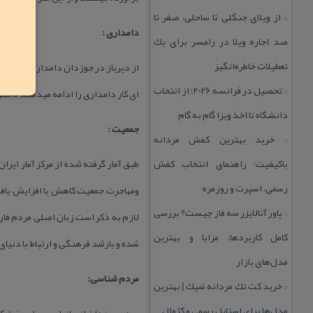
از ویلای جنگلی تا ساحلی، صفر تا
::
دامداری :
صد اجاره ویلا در رامسر برای یك
تعطیلات خاطره‌انگیز
از دیرباز در جوزدان دامداری رواج دا
تحصیل در فرانسه 2026؛ از انتخاب
ای كار دامداری را ادامه میدهند تااك
::
دانشگاه تا اخذ ویزا گام به گام
جمعیت :
خرید بهترین كفش مردانه
::
باكیفیت؛ راهنمای انتخاب كفش
رسمی، اسپرت و روزمره
پاور آنالایزر سه فاز چیست؟ بررسی
::
لازم به ذكر است زبان اصلی مردم فار
كامل كاربردها، مزایا و بهترین
شده و بارشد فرهنگی و ارتباط با دنی
مدل‌های بازار
مردم شناسی:
خرید كت تك مردانه شیك | بهترین
::
مدل‌ها برای استایل رسمی و كژوال
مردم جوزدان انسانهای بسیار سخت كوش 