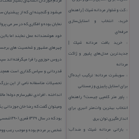
كت و شلوار مردانه شیك | راهنمای
::
میشود و گنجینه ای كه از پیشنیان سی
خرید، انتخاب و استایل‌سازی
نمایان بوده و افكاری كه در سر می پرو
حرفه‌ای
خود هوشمندانه عمل نمایند اما بااین
خرید بافت مردانه شیك |
::
چهرهای مشهور و شخصیت های برجسته ا
جدیدترین مدل‌های پلیور و ژاكت
دروس حوزوی را فرا میگرفته اند سپس 
مردانه
قدردانی و سپاس گذاری است همچنین د
سویشرت مردانه؛ تركیب ایده‌آل
::
تحصیلات متاسفانه نامی از این بزرگ
برای استایل پاییزی و زمستانی
انداخته ، افرادی نظیرسارم دوله( مال
پاور متر كلمپی چیست؟ راهنمای
::
ومیتوان گفت كه رضا خان جوزدانی یك
انتخاب بهترین وات‌متر انبری برای
اندازه‌گیری توان برق
بارانی مردانه شیك و ضدآب؛
شخص بر مردم بوده و موجب رعب ووحشت 
::