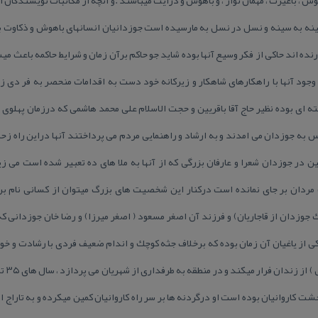
نه به سینه و نسل در نسل به مارسیده است جوزدانیان انسانهای باهوش و ذكاوت بود
ارنده اند حاكی از فكر وسیع آنها بوده شاید جو حاكم برآن زمان و شرایط حاكمه باعث
 وجود آنها با راهكارهای شاهكار و زیركانه خود دست به اقدامات منحصر به فر دی زد
ی بوده نظیر حاج آقا باقریین و حجت الاسلام علی محمد هاشمی كه درزمان پهلوی و 
به جوزدان می امدند و به ارشاد و راهنمایی مردم می پرداختند آنها دراین راه زحم
ر جوزدان شعرا و عارفان بزرگی كه از آنها به ملا های ده تعبیر شده است می زیس
 مردان بر جای نمانده است دركنار این شخصیت های بزرگ میتوان از كسانی نام برد
ك جوزدان از قاجاریان) و فرزند آن اصغر مسعود ( اصغر میرزا) و رضا خان جوزدانی كه
ی از یاغیان آن زمان بوده كه برخلاف جثه كوچك و اندام ضعیف فردی با رشادت و خ
كاروانیان بوده است او درگردنه ها بر سر راه كاروانیان كمین میكرده و به تاراج ا