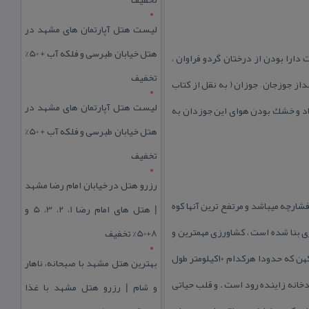
لیست هتل آپارتمان های مشهد در
هتل خیابان طبرسی و فلکه آب + 50%
ارا بودن از درختان گردو فراوان ،
تخفیف
از جوزجان – جوزان ( به نقل از كتاب
لیست هتل آپارتمان های مشهد در
یاد و خشك بودن هوای این جوزدان به
هتل خیابان طبرسی و فلکه آب + 50%
تخفیف
رزرو هتل در خیابان امام رضا مشهد
نوبی جوزدان موسوم به كوه فشارچه میباشد و مرتفع ترین آنها كوه
| هتل‌ های امام رضا 1، 2، 3، 5 و
 بنا شده است ، كشاورزی مهمترین و
8+50% تخفیف
اساسی ترین قطب اقتصادی این منطقه میباشد آب كشاورزی این شهر از چاههای حفر شده توسط اهالی و سه رشته قنات كهن كه حدودا هركدام ۱۰كیلومتر طول
بهترین هتل مشهد با صبحانه، ناهار
انه زاینده رود است . و قلب حیاتی
و شام | رزرو هتل مشهد با غذا