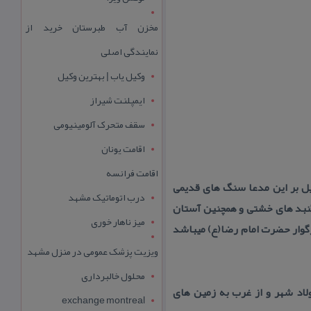
مخزن آب طبرستان خرید از
نمایندگی اصلی
وکیل یاب | بهترین وکیل
ایمپلنت شیراز
سقف متحرک آلومینیومی
اقامت یونان
اقامت فرانسه
رین دلیل بر این مدعا سنگ های قدیمی
درب اتوماتیک مشهد
نبد های خشتی و همچنین آستان
میز ناهار خوری
زگوار حضرت امام رضا(ع) میباشد
ویزیت پزشک عمومی در منزل مشهد
محلول خالبرداری
دید فولاد شهر و از غرب به زمین های
exchange montreal