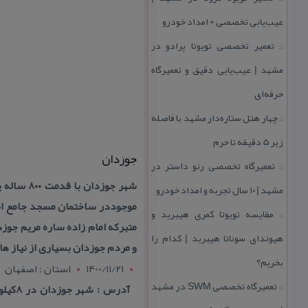
عیب‌یابی تخصصی + امداد خودرو
تعمیر تخصصی تویوتا پرادو در
::
مشهد | عیب‌یابی دقیق و تعمیرگاه
حرفه‌ای
چهار هتل‌ ستاره‌دار مشهد با فاصله
::
زیر 5 دقیقه تا حرم
جوزدان
تعمیرگاه تخصصی رنو داستر در
::
شهر جوزد
مشهد | ۱۰ سال تجربه و امداد خودرو
موجوددر ساختمان مسجد جامع اس
مقایسه تویوتا كمری هیبرید و
::
متبركه امام زاده ساره مریم جوز
هیوندای سوناتا هیبرید | كدام را
و مردم جوزدان بسیاری از نیاز ها
بخریم؟
1400/11/21
استان : اصفهان
تعمیرگاه تخصصی SWM در مشهد
آدرس
::