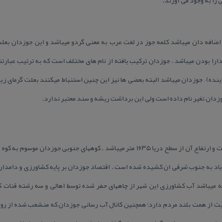
ضافه دان میباشد كلمه جوز در لغت عرب به معنی گردو میباشد و این جوزدان بعلت د
را بودن میباشد . جوزدان تركیب یافته از نام های مختلف است كه به ترتیب عبارتند
ینده) – جوزدان میباشد البته بعضی ها نیز این چنین استنباط میكنند بعلت گرمای ز
زدان تغیر نام داده است ولی این برداشت ریشه و سند معتبر ندارد.
شهر جوزدان برروی دشت بنا شده است و ارتفاع آن از سطح دریا ۱۶۳۵ متر میباشد . كوههای ج
باد به جنوب شرقی ان كشیده شده است . اقتصاد جوزدان بر پایه كشاورزی و دامداری
یت از همت بلند مردم دارد؛ همچنین كانال آب رسانی جوزدان كه منشعب شده از رودخ