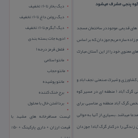
 كوه پنجی مشرف میشود
دیگ بخار تا 10% تخفیف
دیگ روغن داغ تا 10% تخفیف
دیگ آبگرم تا 10% تخفیف
مدعا سنگ های قدیمی موجوددر ساختمان مسجد
ادویه جات بسته بندی
 زاده ساره مریم جوزدان كه بر اساس
فلفل قرمز درجه 1
ی معنوی خود را از این آستان مبارك
مانتو اسلامی
مانتو حجاب
ن های كشاورزی و شهرك صنعتی نجف اباد و
مانتو پوشیده
 گرگ آباد ( منطقه ای در مسیر كوه
برج خنک کننده
شخص گرگ آباد منطقه ی مناسبی برای
برداشتن خال با محلول
عا میباشد .بسیاری از آنها به حوالی
لیست مسافرخانه های مشهد با
 زندگی را در كنار گرگ آباد( جوزدان
قیمت ارزان + داری پارکینگ + 50%
تخفیف