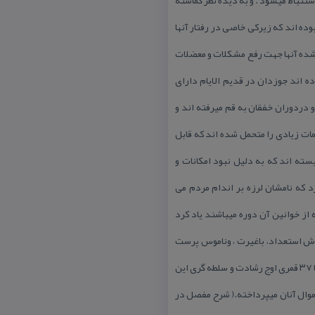
ه اند كه زیركی خاصی در رفتار آنها
 میشده آنها جهت رفع مشكلات و معضلات
ه اند جوزدان در قدیم الایام دارای
دردوران خفقان به قم میرفته اند و
ات زیادی را متحمل شده اند كه قابل
ته اند كه به دلیل نبود امكانات و
 كه نامشان لرزه بر اندام مردم می
 از خوانین آن دوره میباشند یاد كرد
وش استعداد، باغیرت ، وناموس پرست
بود كه در سال ۱۳۲۹ قمری ( ۱۲۹۰شمسی ) از زندان فرار میكند و در منطقه به طرفداری از شهریان می پردازد ، سال های ۳۵ تا ۳۷ قمری اوج رشادت و سلطه گری این
موال آنان میپرداخته.( شرح مفصل در