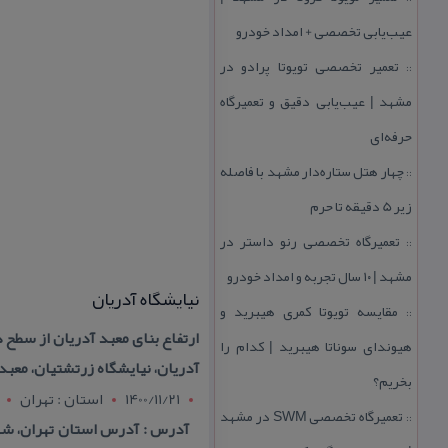
عیب‌یابی تخصصی + امداد خودرو
تعمیر تخصصی تویوتا پرادو در
::
مشهد | عیب‌یابی دقیق و تعمیرگاه
حرفه‌ای
چهار هتل‌ ستاره‌دار مشهد با فاصله
::
زیر 5 دقیقه تا حرم
تعمیرگاه تخصصی رنو داستر در
::
مشهد | ۱۰ سال تجربه و امداد خودرو
نیایشگاه آدریان
مقایسه تویوتا كمری هیبرید و
::
هیوندای سوناتا هیبرید | كدام را
آدریان، نیایشگاه زرتشتیان، معبد 
بخریم؟
1400/11/21
استان : تهران
تعمیرگاه تخصصی SWM در مشهد
::