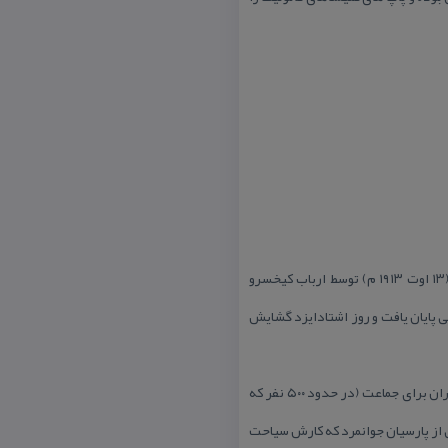
سنگ بنای آدریان تهران در روز اشتاد ایزد (۲۳ امرداد) ۱۲۹۳ خورشیدی برابر با روز اورمزد وفروردین ماه ۱۲۸۳ باستانی (۱۳ اوت ۱۹۱۳ م) توسط ارباب كیخسرو
مك پولی پارسیان هند و زرتشتیان تهران در آذرگان ۱۲۹۶ خورشیدی برابر با خورداد ماه ۱۲۸۶ باستانی پایان یافت و روز اشتادایزد گشایش
اریاب كیخسرو در یادداشت‌های خود آورده است: «به آن اندیشه افتادم كه برای جماعت عبادتگاهی لازم است، زیرا در تهران برای جماعت (در حدود ۵۰۰ نفر كه
ی از پارسیان جوانمرد كه كارش سیاحت