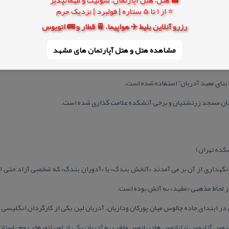
ردشت …
⭐ از 1 تا 5 ستاره | فولبرد | نزدیک حرم
رزرو آنلاین بلیط ✈️ هواپیما، 🚆 قطار و 🚌 اتوبوس
نكته۳) خود زرتشتیان بنای معبد آدریان را به صورت معبد Mabed تلفظ می كنند و از نامهای دی
مشاهده هتل و هتل‌ آپارتمان های مشهد
كده تهران)
و نگهداری از آن بر می آمدند «آتخش بندگ» یا «آدوران بندگ» كه شخصی آزاد حتی از
 از لحاظ مذهبی «مقید» به آتش بوده است.
Āderā) نام روستایی در ابتدای جاده چالوس میان پوركان وداریان،‌ ‌آدریان لین یكی از كارگردان ا
وبلیوس آئلیوس ترایانوس هادریانوس ملقب به آدریان یكی از امپراتورهای روم باستان 