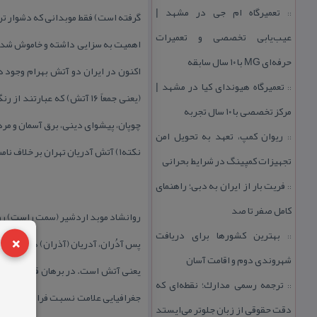
تعمیرگاه ام جی در مشهد |
::
گرفته است) فقط موبدانی كه دشوار تری
عیب‌یابی تخصصی و تعمیرات
اهمیت به سزایی داشته و خاموش شدن 
حرفه‌ای MG با ۱۰ سال سابقه
اكنون در ایران دو آتش بهرام وجود 
تعمیرگاه هیوندای كیا در مشهد |
::
(یعنی جمعاً ۱۶ آتش) كه عبا
مركز تخصصی با ۱۰ سال تجربه
چوپان، پیشوای دینی، برق آسمان و مرد
ریوان كمپ، تعهد به تحویل امن
::
نكته۱) آتش آدریان تهران بر خلاف نامش، از نوع آتش بهرام (ورهرام) است و از نوع آتش آدران Adoran (آدریان، درب مهر) نیست.
تجهیزات كمپینگ در شرایط بحرانی
فریت بار از ایران به دبی؛ راهنمای
::
كامل صفر تا صد
روانشاد موبد اردشیر (سمت راست) رو
×
بهترین كشورها برای دریافت
::
پس آدُران، آدریان (آذران) همان آتشگ
شهروندی دوم و اقامت آسان
یعنی آتش است. در برهان قاطع آمده: آ
ترجمه رسمی مدارك؛ نقطه‌ای كه
::
جغرافیایی علامت نسبت فراوان است، ا
دقت حقوقی از زبان جلوتر می‌ایستد