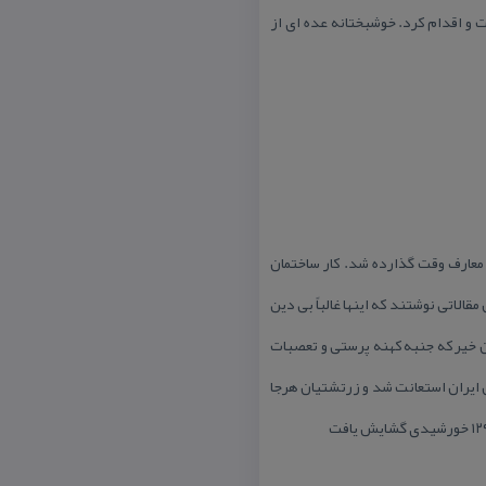
ت و اقدام كرد. خوشبختانه عده ای از
ی اراضی انجمن شروع و سنگ بنای آدریان بدست آقای رضاقلی خان هدایت (نیرالملك) نكته۷ وزیر معارف وقت گذارده شد. كار ساختمان
لاتی نوشتند كه اینها غالباً بی دین
ن خیر كه جنبه كهنه پرستی و تعصبات
ن ایران استعانت شد و زرتشتیان هرجا