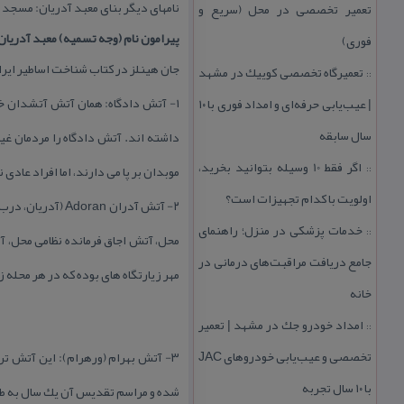
نامهای دیگر بنای معبد آدریان: مسجد زرتشت، معبد زرتشتیان، آتش
تعمیر تخصصی در محل (سریع و
پیرامون نام (وجه تسمیه) معبد آدریان
فوری)
جان هینلز در كتاب شناخت اساطیر ایر
تعمیرگاه تخصصی كوییك در مشهد
::
۱- آتش دادگاه: همان آتش آتشدان خ
| عیب‌یابی حرفه‌ای و امداد فوری با ۱۰
سال سابقه
داشته اند. آتش دادگاه را مردمان غیر
اگر فقط 10 وسیله بتوانید بخرید،
موبدان بر پا می دارند، اما افراد عاد
::
اولویت با كدام تجهیزات است؟
۲- آتش آدران an
خدمات پزشكی در منزل؛ راهنمای
::
محل، آتش اجاق فرمانده نظامی محل، 
جامع دریافت مراقبت‌های درمانی در
مهر زیارتگاه های بوده كه در هر محل
خانه
امداد خودرو جك در مشهد | تعمیر
::
تخصصی و عیب‌یابی خودروهای JAC
با ۱۰ سال تجربه
شده و مراسم تقدیس آن یك سال به طول