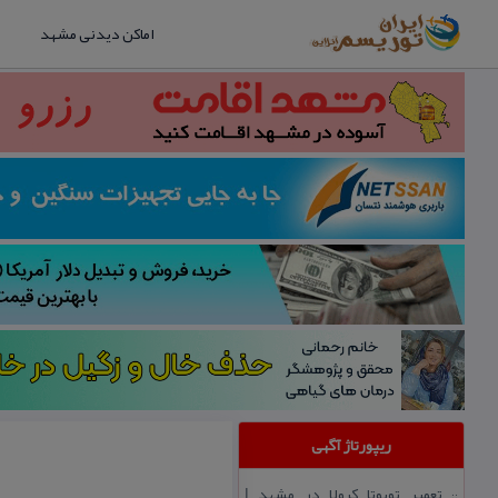
اماکن دیدنی مشهد
ریپورتاژ آگهی
تعمیر تویوتا كرولا در مشهد |
::