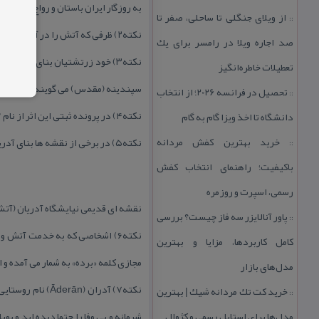
به روزگار ایران باستان و رواج دین ز
از ویلای جنگلی تا ساحلی، صفر تا
::
نكته۲)‌ ظرفی كه آتش را در آن نگهداری می كنند؛ آدوران، آتشدان، آتشگاه، آفرینگان و مجمر می گویند.
صد اجاره ویلا در رامسر برای یك
تعطیلات خاطره‌انگیز
سپندینه (مقدس) می گویند.
تحصیل در فرانسه 2026؛ از انتخاب
::
نكته۴) در پرونده ثبتی این اثر از نام “بنای معبد آدریان” استفاده شده است.
دانشگاه تا اخذ ویزا گام به گام
خرید بهترین كفش مردانه
نكته۵) در برخی از نقشه ها بنای آدریان مسجد زرتشتیان و برخی آتشكده علامت گذاری شده است.
::
باكیفیت؛ راهنمای انتخاب كفش
رسمی، اسپرت و روزمره
نقشه ای قدیمی نیایشگاه آدریان (آتش
پاور آنالایزر سه فاز چیست؟ بررسی
::
نكته۶) اشخاصی كه به خدمت آتش 
كامل كاربردها، مزایا و بهترین
مجازی كلمه «برده» به شمار می آمده و
مدل‌های بازار
نكته۷) آدران (n
خرید كت تك مردانه شیك | بهترین
::
مدل‌ها برای استایل رسمی و كژوال
شرمانه و بی وفا را حتما دیده اید و پ