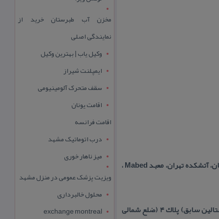
مخزن آب طبرستان خرید از
نمایندگی اصلی
وکیل یاب | بهترین وکیل
ایمپلنت شیراز
سقف متحرک آلومینیومی
اقامت یونان
اقامت فرانسه
درب اتوماتیک مشهد
میز ناهار خوری
ارتفاع بنای معبد آدریان از سطح دریا : ۱۱۷۵ متر نامهای دیگر بنای معبد آدریان: مسجد زرتشت، معبد زرتشتیان، آتشكده تهران، معبد Mabed ،
ویزیت پزشک عمومی در منزل مشهد
محلول خالبرداری
آدرس : آدرس استان تهران، شهر تهران، خیابان جمهوری (نادری یا شاه سابق) خیابان میرزا كوچك خان (استالین سابق) پلاك ۴ (ضلع شمالی
exchange montreal