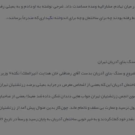
 در میان نهادم، مشارالیه وعده مساعدت داد. شرحی نوشته به او دادم و به بمبئی رف
ط رفته بودند چه برای ساختمان و چه برای اندوخته نگهداری كه متدرجاً برسانند».
نگ بنای آدریان تهران
«ساخت آدریان بر رو
تمان آدریان این كه بعضی از اشخاص مغرض در جراید بمبئی برضد زرتشتیان تهران مقا
از سوی انجمن زرتشتیان تهران جواب هایی دندان شكن داده شد معهذا بعضی از صاحبا
پول نرسید و عمارت بی سقف و ناتمام ماند. چون كار بدین منوال پیش آمد از زرتشتیا
ود كمك كردند و به خیر خوبی ساختمان آدریان به پایان رسید و رسماً در تاریخ ۱۲۹۶ خورشیدی گشایش یافت