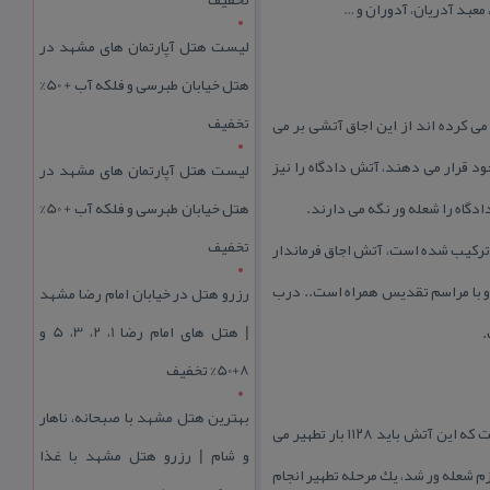
لیست هتل آپارتمان های مشهد در
هتل خیابان طبرسی و فلکه آب + 50%
تخفیف
 كرده اند از این اجاق آتشی بر می
ود قرار می دهند، آتش دادگاه را نیز
لیست هتل آپارتمان های مشهد در
ادگاه را شعله ور نگه می دارند.
هتل خیابان طبرسی و فلکه آب + 50%
تخفیف
ار آتش تركیب شده است، آتش اجاق فرماندار
و با مراسم تقدیس همراه است.. درب
رزرو هتل در خیابان امام رضا مشهد
| هتل‌ های امام رضا 1، 2، 3، 5 و
.
8+50% تخفیف
بهترین هتل مشهد با صبحانه، ناهار
۳- آتش بهرام (ورهرام): این آتش تركیبی است از ۱۵ آتش زمینی و یك آتش با منشا آسمانی (برق و رعد آسمان) آمده است كه این آتش باید ۱۱۲۸ بار تطهیر می
و شام | رزرو هتل مشهد با غذا
 شعله ور شد، یك مرحله تطهیر انجام