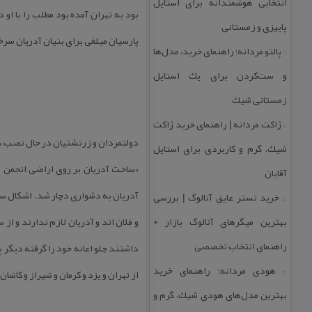
انتخابی هوشمندانه برای استایل
بود به تهران آمده بود مطلب را با او
پاییزی و زمستانی
پارسیان مبلغی برای بنیان آدریان سرخ
پالتو مردانه؛ راهنمای خرید، مدل‌ها
::
و ست‌كردن برای یك استایل
زمستانی شیك
ژاكت مردانه | راهنمای خرید ژاكت
::
دولتمردان و زرتشتیان در حال نصب س
شیك، گرم و كاربردی برای استایل
آقایان
آدریان به دشواری دچار شد. اشكال ساخ
خرید تستر عایق آنالوگ | بررسی
::
بهترین میگرهای آنالوگ بازار +
و فلان اند و آدریان لازم ندارند و 
راهنمای انتخاب تخصصی
داشتند جلو اعانه خود را گرفته دیگر 
هودی مردانه؛ راهنمای خرید
::
از تهران و یزد و كرمان و شیراز و كاشان بقدر خ
بهترین مدل‌های هودی شیك، گرم و