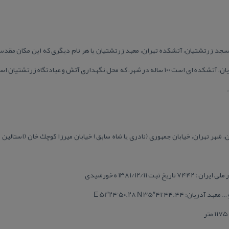
 مسجد زرتشتیان، آتشكده تهران، معبد زرتشتیان یا هر نام دیگری كه این مكان مقد
كه آتشی است ورهرام، بنای معبد آدریان، آتشكده ای است ۱۰۰ ساله در شهر، كه محل نگهداری آتش و عب
 ۱۳۸۱/۱۲/۱۱ ه خورشیدی
E 51″۲۴’۵۰.۲۸ N 35″۴۱’۴