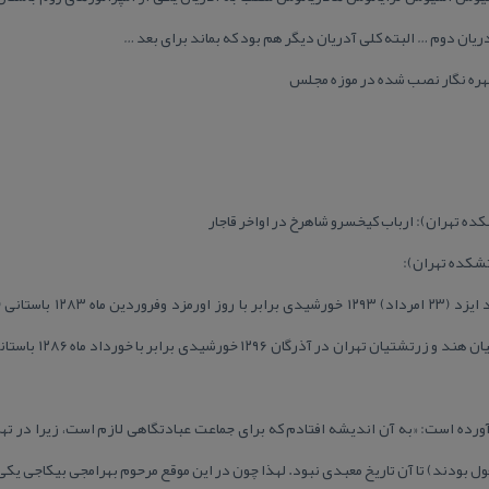
آدریان دوم … البته كلی آدریان دیگر هم بود كه بماند برای بعد …
چهره نگار نصب شده در موزه مجلس
شكده تهران): ارباب كیخسرو شاهرخ در اواخر قاجار
تشكده تهران):
شاهرخ گذارده شد و با ك
ول بودند) تا آن تاریخ معبدی نبود. لهذا چون در این موقع مرحوم بهرامجی بیكاجی یك