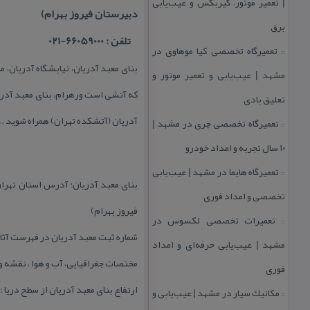
| تعمیر موتور، گیربكس و عیب‌یابی
دبیرستان فیروز بهرام)
برق
تلفن : 66059000-021
تعمیرگاه تخصصی كیا موهاوی در
::
بنای معبد آدریان، نیایشگاه آدریان،
مشهد | عیب‌یابی و تعمیر موتور و
تعلیق بادی
آدریان (آتشكده تهران) همراه شوید …
تعمیرگاه تخصصی چری در مشهد |
::
۱۰ سال تجربه و امداد خودرو
تعمیرگاه هایما در مشهد | عیب‌یابی
::
تخصصی و امداد فوری
فیروز بهرام)
تعمیرات تخصصی لكسوس در
::
شماره ثبت معبد آدریان در فهرست آثار ملی ایران : ۷۴۴۲ تاریخ ثبت
مشهد | عیب‌یابی حرفه‌ای و امداد
مختصات جغرافیایی، آب و هوا ، نقشه و … معبد آدریان: ۴.۴۴
فوری
ارتفاع بنای معبد آدریان از سطح دریا : ۱۱۷۵ متر
مكانیك سیار در مشهد | عیب‌یابی و
::