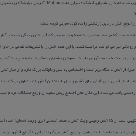
كده تهران، معبد Mabed ، آدریان، نیایشگاه زرتشتیان، معبد آدریان، آدوران و …
:
ان انواع آتش در دین زرتشتی را سه گونه معرفی كرده است:
انه هاست، كه مراسم تقدیس نداشته و در صورتی كه فرزندان زندگی جدیدی آغاز می
 روحانی نیز می توانند مراقبت كنند، با این همه آتش را با تشریفات نظامی در جای خ
ی نیز می توانند به خدمت آن بپردازند. معمولاً زردشتیان متمكن در خانه های خود آتش د
Ador (آدریان، درب مهر): از آتش دادگاه برتر است و اختصاص به شهر و بلوكات بزرگ دارد و از چه
آتش اجاق قاضی محل، آتش اجاق كشاورز محل. ایجاد این آتش یك ماه طول می كشیده 
ه زردشتی یافت می شده. این مكان محل اجتماع ریش سفیدان و رفع مشكلات مردم است
 می انجامیده است. (یعنی هیزم را روی آتش می گیرند؛ وقتی با گرمای آتش، این هیزم