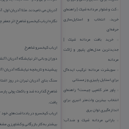
كت و شلوار مردانه شیك | راهنمای
آدریان می نامیدند،‌ مثلا آدریان اول، 
::
خرید، انتخاب و استایل‌سازی
نگاره ارباب كیخسرو شاهرخ اثر جعفر 
حرفه‌ای
خرید بافت مردانه شیك |
::
ارباب كیخسرو شاهرخ
جدیدترین مدل‌های پلیور و ژاكت
دوران و بانی اثر نیایشگاه آدریان (آت
مردانه
پیشینه و تاریخچه نیایشگاه آدریان (آ
سویشرت مردانه؛ تركیب ایده‌آل
::
برای استایل پاییزی و زمستانی
پاور متر كلمپی چیست؟ راهنمای
::
انتخاب بهترین وات‌متر انبری برای
یافت.
اندازه‌گیری توان برق
بارانی مردانه شیك و ضدآب؛
::
بیشتر به كار بازرگانی و كشاورزی مشغ