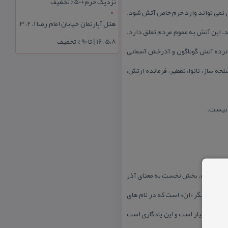
نزدیک حرم+50% تخفیف
سی نمی تواند وارد حرم خاص آتش شود.
هتل آپارتمان خیابان امام رضا 1، 2، 3،
 این آتش به عموم مردم تعلق دارد.
5،8 ،16 | تا 90 % تخفیف
انزده آتش گوناگون و آذرخش آسمانی
 اسلحه ساز، نانوا، تقطیر، فرمانده ارتش،
 و «ان» است. بخش نخست به معنای آذر
ا پاره دیگر «ان» است كه در نام های
در آن بسیار است و این یادگاری است