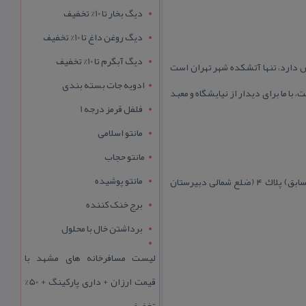
دیگ بخار تا 10% تخفیف
دیگ روغن داغ تا 10% تخفیف
دیگ آبگرم تا 10% تخفیف
س دارد، تنها آتشكده شهر تهران است
ادویه جات بسته بندی
ادتگاه زرتشتیان است، با ما برای دیدار از نیایشگاه و معبد
فلفل قرمز درجه 1
مانتو اسلامی
مانتو حجاب
مانتو پوشیده
بنای معبد آدریان؛ آدرس استان تهران، شهر تهران، خیابان جمهوری (نادری یا شاه سابق) خیابان میرزا كوچك خان (استالین سابق) پلاك ۴ (ضلع شمالی دبیرستان
برج خنک کننده
برداشتن خال با محلول
لیست مسافرخانه های مشهد با
قیمت ارزان + داری پارکینگ + 50%
تخفیف