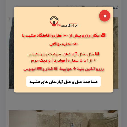
شماره ۱۹۹۹ در فهرست آثار ملی ایران به ثبت رسید.
×
🎁 امکان رزرو بیش از 1000 هتل و اقامتگاه مشهد با
80% تخفیف واقعی
🏨 هتل، هتل آپارتمان، سوئیت و مهمانپذیر
⭐ از 1 تا 5 ستاره | فولبرد | نزدیک حرم
رزرو آنلاین بلیط ✈️ هواپیما، 🚆 قطار و 🚌 اتوبوس
مشاهده هتل و هتل‌ آپارتمان های مشهد