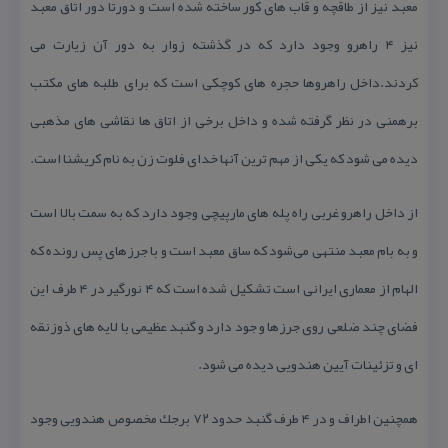
معبد نیز از طاقچه و قاب های كور ساخته شده است و دورتا دور اتاق معبد
نیز ۴ راهرو وجود دارد كه در گذشته زوار به دور آن زیارت می
كردند.داخل راهروها حجره های كوچكی است كه برای طلبه های مكتب
برهمنی در نظر گرفته شده و داخل برخی از اتاق ها نقاشی های مذهبی
دیده می شود كه یكی از مهم ترین آنها خدای فلوت زن به نام كریشنا است.
از داخل راهرو غربی راه پله های مارپیچی وجود دارد كه به سمت بالا است
و به بام معبد منتهی می‌شود كه ساق معبد است و با جرزهای پس رونده كه
الهام از معماری ایرانی است تشكیل شده است كه ۴ نورگیر در ۴ طرف این
فضای چند ضلعی روی جرزها و جود دارد و گنبد عظیمی با لایه های ذوزنقه
ای و تزئینات آیین هندویی دیده می شود.
همچنین اطراف و در ۴ طرف گنبد حدود ۷۲ برجك مخصوص هندویی وجود