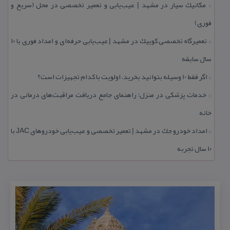
مكانیك سیار در مشهد | عیب‌یابی و تعمیر تخصصی در محل (سریع و
::
فوری)
تعمیرگاه تخصصی كوییك در مشهد | عیب‌یابی حرفه‌ای و امداد فوری با ۱۰
::
سال سابقه
اگر فقط 10 وسیله بتوانید بخرید، اولویت با كدام تجهیزات است؟
::
خدمات پزشكی در منزل؛ راهنمای جامع دریافت مراقبت‌های درمانی در
::
خانه
امداد خودرو جك در مشهد | تعمیر تخصصی و عیب‌یابی خودروهای JAC با
::
۱۰ سال تجربه