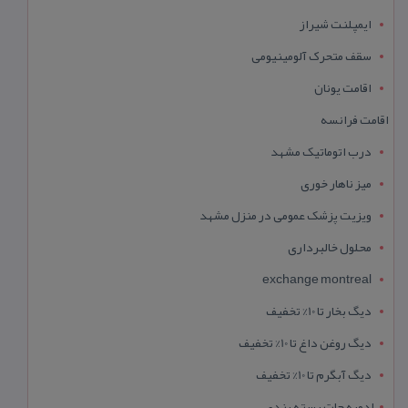
ایمپلنت شیراز
سقف متحرک آلومینیومی
اقامت یونان
اقامت فرانسه
درب اتوماتیک مشهد
میز ناهار خوری
ویزیت پزشک عمومی در منزل مشهد
محلول خالبرداری
exchange montreal
دیگ بخار تا 10% تخفیف
دیگ روغن داغ تا 10% تخفیف
دیگ آبگرم تا 10% تخفیف
ادویه جات بسته بندی