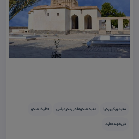
معبد ویكی پدیا
معبد هندوها در بندرعباس
تثلیث هندو
تاریخچه معابد