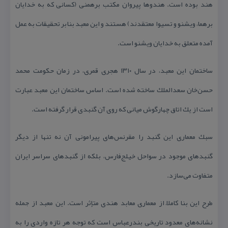
هند بوده است. هندوها پیروان مكتب برهمنی (كسانی كه به خدایان
برهما، ویشنو و تسیوا معتقدند) هستند و این معبد بنابر تحقیقات به عمل
آمده متعلق به خدایان ویشنو است.
ساختمان این معبد، در سال ۱۳۱۰ هجری قمری، در زمان حكومت محمد
حسن‌خان سعد‌الملك ساخته شده است. اساس ساختمان این معبد عبارت
است از یك اتاق چهارگوش میانی كه روی آن گنبدی قرار گرفته است.
سبك معماری این گنبد را مقرنس‌های پیرامونی آن نه ‌تنها از دیگر
گنبدهای موجود در سواحل خیلج‌فارس، بلكه از گنبدهای سراسر ایران
متفاوت می‌سازد.
طرح این بنا كاملاً از معماری معابد هندی متإثر است. این معبد از جمله
نشانه‌های معدود تاریخی بندرعباس است كه توجه هر تازه ‌واردی را به