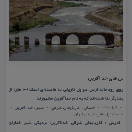
پل های خداآفرین
روى رودخانه ارس، دو پل تاریخى به فاصله‌اى اندك (۱۰۰ متر) از
یكدیگر بنا شده‌اند كه به نام خداآفرین مشهورند
1401/11/01
استان : آذربايجان شرقي
شهر : خدا آفرین
دسته : پل های تاریخی ایران
آدرس : آذربایجان شرقی٬ خداآفرین٬ نزدیكی شهر خمارلو٬