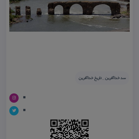
سد خداآفرین _ تاریخ خداآفرین