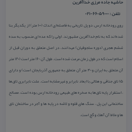
حاشیه جاده مرزی خداآفرین
تلفن : 66059000-021
روى رودخانه ارس، دو پل تاریخى به فاصله‌اى اندك (۱۰۰ متر) از یكدیگر بنا
شده‌اند كه به نام خداآفرین مشهورند. اولى را كه عده ای منسوب به سده
ششم هجرى (دوره سلجوقیان) میدانند، در اصل متعلق به دوران قبل از
اسلام است كه در طول زمان مرمت شده است. طول آن 160 متر است (۱۲۰ متر
آن متعلق به ایران و ۴۰ متر آن متعلق به جمهورى آذربایجان است) و داراى
۱۵ تاق جناقى و هلالى با ابعاد نابرابر و غیرمشابه است. علت نابرابرى تاق‌ها
، استقرار پایه تاق‌ها به صخره‌ هاى طبیعى رودخانه ارس بوده است. مصالح
ساختمانى این پل ، سنگ‌ هاى قلوه و لاشه در پایه‌‌ ها و آجر در ساختمان‌ تاق‌
ها و ملاط آن آهك و گچ است.