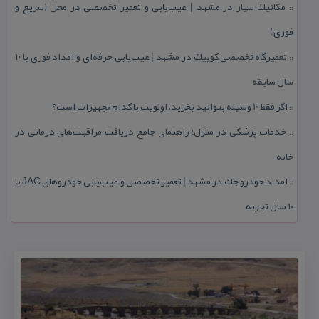
مكانیك سیار در مشهد | عیب‌یابی و تعمیر تخصصی در محل (سریع و
::
فوری)
تعمیرگاه تخصصی كوییك در مشهد | عیب‌یابی حرفه‌ای و امداد فوری با ۱۰
::
سال سابقه
اگر فقط 10 وسیله بتوانید بخرید، اولویت با كدام تجهیزات است؟
::
خدمات پزشكی در منزل؛ راهنمای جامع دریافت مراقبت‌های درمانی در
::
خانه
امداد خودرو جك در مشهد | تعمیر تخصصی و عیب‌یابی خودروهای JAC با
::
۱۰ سال تجربه