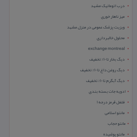
درب اتوماتیک مشهد
میز ناهار خوری
ویزیت پزشک عمومی در منزل مشهد
محلول خالبرداری
exchange montreal
دیگ بخار تا 10% تخفیف
دیگ روغن داغ تا 10% تخفیف
دیگ آبگرم تا 10% تخفیف
ادویه جات بسته بندی
فلفل قرمز درجه 1
مانتو اسلامی
مانتو حجاب
مانتو پوشیده