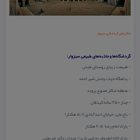
مكان های گردشگری سبزوار
گردشگاه‌ها و جاذبه‌های طبیعی سبزوار:
- طبیعت زیبای روستای طبس
- پناهگاه حیات وحش شیر احمد
- منطقه شكار ممنوع پروند
- چنار ۲۵۰۰ سالهٔ كیذقان
- باغ ملی: خیابان اسدآبادی (۵/۱ هكتار)
- پارك امام رضا: ۶/۵ هكتار
- پارك لاله (معروف به شهربازی): میدان دكتر شریعتی