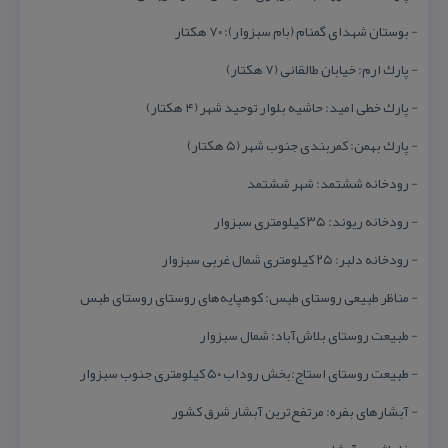
- بوستان شهدای گمنام (بام سبزوار): ۷۰ هكتار
- پارك ارم: خیابان طالقانی (۷ هكتار)
- پارك خطی امید: حاشیه بلوار توحید شهر (۴ هكتار)
- پارك بهمن: كمربندی جنوب شهر (۵ هكتار)
- رودخانه ششتمد: شهر ششتمد
- رودخانه ریوند: ۳۵ كیلومتری سبزوار
- رودخانه دلبر: ۲۵ كیلومتری شمال غربی سبزوار
- مناظر طبیعی روستای طبس: كوهپایه‌های روستای روستای طبس
- طبیعت روستای بلاش‌آباد: شمال سبزوار
- طبیعت روستای استاج:بخش روداب ۵۰ كیلومتری جنوب سبزوار
- آبشارهای بفره: مرتفع‌ترین آبشار شرق كشور