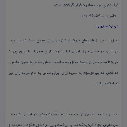
كیلومتری غرب مشهد قرار گرفته‌است.
تلفن : 66059000-021
درباره سبزوار:
سبزوار یكی از شهرهای بزرگ استان خراسان رضوی است كه در غرب
خراسان، در شمال شرق ایران قرار دارد. تاریخ سبزوار با بیهق پیوند
خورده‌است. پس از حمله مغول به سلطنت خوارزمشاه به دلیل دلاوری
مدافعان فدایی موسوم به سربداران، برای مدتی به نام سربداران نیز
شناخته می‌شد.
بعد از حكومت شیعی آل بویه حكومت شیعه بعدی در ایران به دست
سربداران ایجاد گردید كه مدتها بر قسمتهایی از كشور حكومت نمودند و