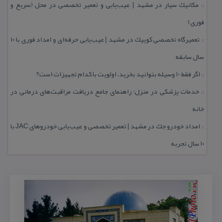
مكانیك سیار در مشهد | عیب‌یابی و تعمیر تخصصی در محل (سریع و
::
فوری)
تعمیرگاه تخصصی كوییك در مشهد | عیب‌یابی حرفه‌ای و امداد فوری با ۱۰
::
سال سابقه
اگر فقط 10 وسیله بتوانید بخرید، اولویت با كدام تجهیزات است؟
::
خدمات پزشكی در منزل؛ راهنمای جامع دریافت مراقبت‌های درمانی در
::
خانه
امداد خودرو جك در مشهد | تعمیر تخصصی و عیب‌یابی خودروهای JAC با
::
۱۰ سال تجربه