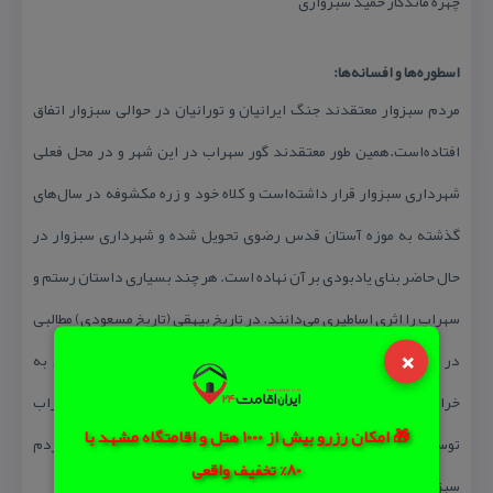
چهره ماندگار حمید سبزواری
اسطوره‌ها و افسانه‌ها:
مردم سبزوار معتقدند جنگ ایرانیان و تورانیان در حوالی سبزوار اتفاق
افتاده‌است.همین طور معتقدند گور سهراب در این شهر و در محل فعلی
شهرداری سبزوار قرار داشته‌است و كلاه خود و زره مكشوفه در سال‌های
گذشته به موزه آستان قدس رضوی تحویل شده و شهرداری سبزوار در
حال حاضر بنای یادبودی بر آن نهاده‌ است. هر چند بسیاری داستان رستم و
سهراب را اثری اساطیری می‌دانند. در تاریخ بیهقی (تاریخ مسعودی) مطالبی
×
در این خصوص آمده‌است و در شرح مسافرت شاه طهماسب صفوی به
خراسان و گذرش از شهر سبزوار به هنگام اجرای نمایش رستم و سهراب
🎁 امکان رزرو بیش از 1000 هتل و اقامتگاه مشهد با
توسط كسانی كه برای خیر مقدم به پیشواز شاه آمده‌اند از اینكه مردم
80% تخفیف واقعی
سبزوار این گونه با شاهنامه و مضامین آن آشنایند متعجب می‌شود.