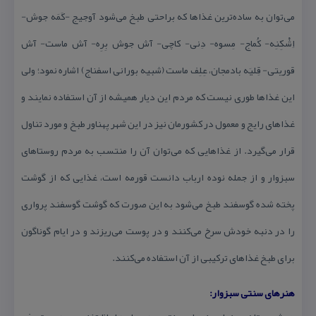
می‌توان به ساده‌ترین غذاها كه براحتی طبخ می‌شود آوجیج -كَمَه جوش-
اِشْكِنِه- كُماج- مِسوه- دِنی- كاچی- آش جوش بِرِه- آش ماست- آش
قوریتی- قِلیَه بادمجان، عِلِف ماست (شبیه بورانی اسفناج) اشاره نمود؛ ولی
این غذاها طوری نیست كه مردم این دیار همیشه از آن استفاده نمایند و
غذاهای رایج و معمول در كشورمان نیز در این شهر پهناور طبخ و مورد تناول
قرار می‌گیرد. از غذاهایی كه می‌توان آن را منتسب به مردم روستاهای
سبزوار و از جمله نوده ارباب دانست قورمه است، غذایی كه از گوشت
پخته شده گوسفند طبخ می‌شود به این صورت كه گوشت گوسفند پرواری
را در دنبه خودش سرخ می‌كنند و در پوست می‌ریزند و در ایام گوناگون
برای طبخ غذاهای تركیبی از آن استفاده می‌كنند.
هنرهای سنتی سبزوار: