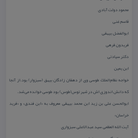
محمود دولت آبادی
قاسم غنی
ابوالفضل بیهقی
فریدون فرهی
دكتر سیادتی
ابن یمین
خواجه نظام‌الملك طوسی وی از دهقان زادگان بیهق (سبزوار) بود.از آنجا
كه دانش اندوزی اش در شهر توس(طوس) بود طوسی خوانده می‌شد.
ابوالحسن علی بن زید ابن محمد بیهقی معروف به «ابن فندق» و «فرید
خراسان»
آیت الله العظمی سید عبدالاعلی سبزواری