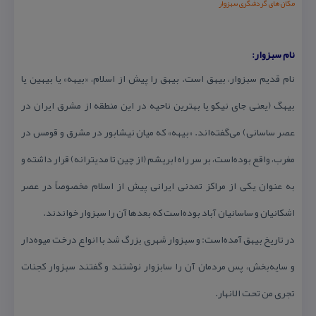
مكان های گردشگری سبزوار
نام سبزوار:
نام قدیم سبزوار، بیهق است. بیهق را پیش از اسلام، «بیهه» یا بیهین یا
بیهگ (یعنی جای نیكو یا بهترین ناحیه در این منطقه از مشرق ایران در
عصر ساسانی) می‌گفته‌اند. «بیهه» كه میان نیشابور در مشرق و قومس در
مغرب، واقع بوده‌است، بر سر راه ابریشم (از چین تا مدیترانه) قرار داشته و
به عنوان یكی از مراكز تمدنی ایرانی پیش از اسلام مخصوصاً در عصر
اشكانیان و ساسانیان آباد بوده‌است كه بعدها آن را سبزوار خواندند.
در تاریخ بیهق آمده‌است: و سبزوار شهری بزرگ شد با انواع درخت میوه‌دار
و سایه‌بخش، پس مردمان آن را سابزوار نوشتند و گفتند سبزوار كجنات
تجری من تحت الانهار.