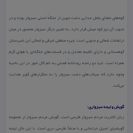
كوه‌های جغتای عامل جدایی دشت جوین از جلگهٔ اصلی سبزوار بوده و در
جنوب آن نیز كوه میش قرار دارد. به تعبیر دیگر سبزوار محصور در میان
ارتفاعات شمالی و جنوبی است. چهره منطقی شرقی و شمالی این شهرستان
كوهستانی و دارای اقلیم معتدل و در قسمت‌های جلگه‌ای با هوای گرم
همراه است. تنها دو رشته رودخانهٔ فصلی به نام كال شور در این ناحیه
وجود دارد كه سیلاب‌های دشت سبزوار را به نمكزارهای كویر هدایت
می‌كند.
گویش و لهجه سبزواری:
زبان اكثریت مردم سبزوار فارسی است. گویش مردم سبزوار از مجموعه
گویشهای اصیل خراسانی و با منشأ فارسی دری است. با این حال لهجه