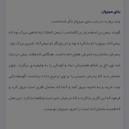
بنای سبزوار:
چند روایت در باب بنای سبزوار ذكر شده‌است:
گویند بهمن بن اسفندیار بن گشتاسب (بهمن الملك) پادشاهی بزرگ بود كه
بهمن‌آباد بیهق را او بنا كرده بود و در روزگار او بهمن‌آباد شهری بزرگ بود.
پسرش ساسان و دخترش همای نام داشت. هنگامی كه وفات بهمن نزدیك
شد وی تاج بر شكم همسرش نهاد و كودكی را به ولیعهدی برگزید. چون
ساسان دید كه پدرش جنینی را بر وی ترجیح داده برخاست، گوسفندكی
چند خرید و به ناحیه بیهق آمد و آنجا كه ساسان قاریز است نزول كرد و
فرمود كه این كاریز بنا كردند كه در میان شهر است و قلعه بنا كرد. این محل
كه قصبهٔ ساسان‌آباد است را امروز سبزوار نویسند.