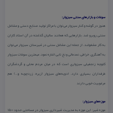
سوغات و بازارهای سنتی سبزوار:
هنوز در گوشه و كنار سبزوار می‌توان با مراكز تولید صنایع دستی و مشاغل
سنتی روبرو شد. بازارهایی كه همانند سالیان گذشته در آن استاد كاران
به كار مشغولند. از جمله این مشاغل سنتی در شهرستان سبزوار می‌توان
به آهنگری، خراطی، نمدمالی و نخ تابی اشاره نمود. مهمترین سوغات سبزوار
كلوچه زنجفیلی سبزواری است كه در میان مردم محلی و گردشگران
طرفداران بسیاری دارد. ادویه‌های سبزوار (زیره، زردچوبه و…) هم
مرغوبیت خوبی دارند
موزه‌های سبزوار:
موزه شهر: این موزه به مدیریت شهرداری سبزوار در مساحتی حدود ۱۵۰۰