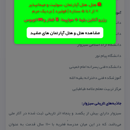
🏨 هتل، هتل آپارتمان، سوئیت و مهمانپذیر
⭐ از 1 تا 5 ستاره | فولبرد | نزدیک حرم
آموزش عالی:
رزرو آنلاین بلیط ✈️ هواپیما، 🚆 قطار و 🚌 اتوبوس
دانشگاه علوم پزشكی سبزوار
مشاهده هتل و هتل‌ آپارتمان های مشهد
دانشگاه تربیت معلم سبزوار
دانشگاه آزاد اسلامی سبزوار
دانشگاه پیام نور
دانشكده فنی پسرانه امام خمینی
آموزشكده فنی دخترانه بقیه الله
مركز تربیت معلم علامه طباطبایی
جاذبه‌های تاریخی سبزوار:
سبزوار دارای بیش از یكصد و پنجاه اثر تاریخی ثبت شده در آثار ملی
می‌باشد، كه در این میان مدرسهٔ فخریه با ۱۱۰۰ سال قدمت به عنوان