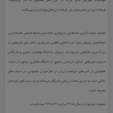
فرمانداری این شهرستان جزء فرمانداری‌های ویژه ایران می‌باشد.
محمود دولت‌آبادی، ملا هادی سبزواری، ملاحسین واعظ كاشفی، قاسم غنی،
ابوالفضل بیهقی، سید عبدالاعلی افقهی سبزواری، دكتر علی شریعتی از
بزرگ‌ترین مشاهیر سبزوارند. سبزوار به لحاظ موقعیت تجاری و بازرگانی
دربین شهرهای استان خراسان رضوی از جایگاه ممتازی برخوردار است.
همچنین از شهرهای ثروتمند ایران از نظر میزان موجودی در حساب‌های
بانكی است و دارای تعداد زیادی بازرگان می‌باشد و به بندر كویر خراسان
معروف است.
جمعیت سبزوار در سال ۱۳۸۵ برابر با ۲۱۴,۵۸۲ بوده‌است.