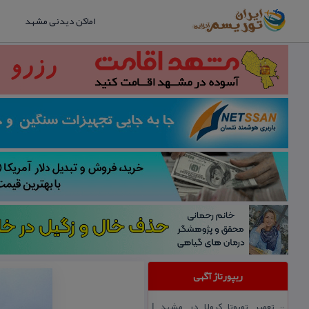
اماکن دیدنی مشهد
ریپورتاژ آگهی
تعمیر تویوتا كرولا در مشهد |
::