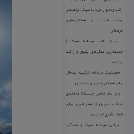
كت و شلوار مردانه شیك | راهنمای
::
خرید، انتخاب و استایل‌سازی
حرفه‌ای
خرید بافت مردانه شیك |
::
جدیدترین مدل‌های پلیور و ژاكت
مردانه
سویشرت مردانه؛ تركیب ایده‌آل
::
برای استایل پاییزی و زمستانی
پاور متر كلمپی چیست؟ راهنمای
::
انتخاب بهترین وات‌متر انبری برای
اندازه‌گیری توان برق
بارانی مردانه شیك و ضدآب؛
::