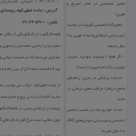
1400/11/11
استان : مازندران
تعمیر تخصصی در محل (سریع و
آدرس : جاده خطیركوه، روستای كن
فوری)
تلفن : 66059000-021
تعمیرگاه تخصصی كوییك در مشهد
::
| عیب‌یابی حرفه‌ای و امداد فوری با ۱۰
سال سابقه
اگر فقط 10 وسیله بتوانید بخرید،
تشكیل می‌دهد كه در قسمت میانی و طرف
::
اولویت با كدام تجهیزات است؟
بود كه قسمت عمده آن از بین رفته و د
خدمات پزشكی در منزل؛ راهنمای
::
از جاده خطیركوه – دوآب می توانید 
جامع دریافت مراقبت‌های درمانی در
خانه
روستا در ارتفاعی پایین تر، قلعه كنگل
امداد خودرو جك در مشهد | تعمیر
::
چون عقابی است سرخ گون با بال های گ
تخصصی و عیب‌یابی خودروهای JAC
با ۱۰ سال تجربه
نمای خارجی قلعه را یك باروی عظیم سن