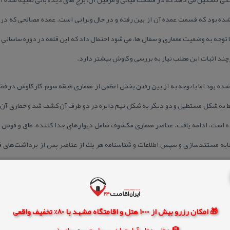
شده‌ بود كه قسمت عمده آن از بین رفته و در حال ویرانی است. عمده مصالحی كه در سا
توجه به وضعیت معماری و سفال ها، می شود احتمال داد كه این قلعه در دوره ساسانی یا
ند اثبات این مطلب نیار به بررسی و كاوش بیشتر دارد.
ده‌ بود اما با توجه به از بین رفتن بخش اعظمی از معماری طبقه سوم، كار كاوش در ف
 به شكل مستطیل و دو دیگر به شكل نیم دایره در دو طرف آن كشف شد و حفاری آن ه
 است، ادامه یافت. عناصر معماری مكشوف شامل دیوارهای جدا كننده، طاق و قوس پن
لایه مستند‌سازی و سپس اطلاعات و شناسنامه هر یك از عناصر پس از برداشت‌های فن
فته‌ شده كه نشان می‌ دهد این مكان نیایشگاه مهر (میترا) بوده‌ است.
🎁 امکان رزرو بیش از 1000 هتل و اقامتگاه مشهد با 80% تخفیف واقعی
🏨 هتل، هتل آپارتمان، سوئیت و مهمانپذیر