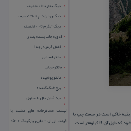
دیگ بخار تا 10% تخفیف
دیگ روغن داغ تا 10% تخفیف
دیگ آبگرم تا 10% تخفیف
ادویه جات بسته بندی
فلفل قرمز درجه 1
مانتو اسلامی
مانتو حجاب
مانتو پوشیده
برج خنک کننده
برداشتن خال با محلول
لیست مسافرخانه های مشهد با
و بقیه خاكی است در سمت چپ با
قیمت ارزان + داری پارکینگ + 50%
ن ۱۶ كیلومتر است
تخفیف