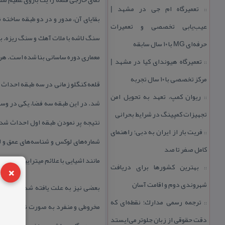
تعمیرگاه ام جی در مشهد |
::
بقایای آن، مدور و در دو طبقه ساخته 
عیب‌یابی تخصصی و تعمیرات
سنگ لاشه با ملات آهك و سنگ ریزه. با 
حرفه‌ای MG با ۱۰ سال سابقه
معماری دوره ساسانی بنا شده است. هرچ
تعمیرگاه هیوندای كیا در مشهد |
::
مركز تخصصی با ۱۰ سال تجربه
قلعه كنگلو زمانی در سه طبقه احداث ش
ریوان كمپ، تعهد به تحویل امن
::
شد. در این طبقه سه فضا، یكی در وسط
تجهیزات كمپینگ در شرایط بحرانی
نتیجه پر نمودن طبقه اول احداث شده‌
فریت بار از ایران به دبی؛ راهنمای
::
شماره‌های لوكس و شناسه‌های عمق و 
كامل صفر تا صد
مانند اشیایی با علائم میتراییسمسی یا
×
بهترین كشورها برای دریافت
::
شهروندی دوم و اقامت آسان
ترجمه رسمی مدارك؛ نقطه‌ای كه
::
دقت حقوقی از زبان جلوتر می‌ایستد