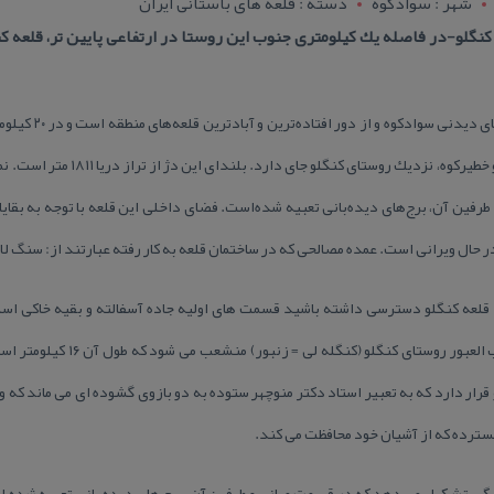
شهر : سوادكوه
دسته : قلعه های باستانی ایران
گلو-در فاصله یك كیلومتری جنوب این روستا در ارتفاعی پایین تر، قلعه كن
قلعه كنگلو یا دژ كنگ
سفید و در اراضی دهستان راستوپی و خطی
ین آن، برج‌های دیده‌بانی تعبیه شده‌است. فضای داخلی این قلعه با توجه به بقایا
ر حال ویرانی است. عمده مصالحی كه در ساختمان قلعه به كار رفته عبارتند از: سنگ لا
به قلعه كنگلو دسترسی داشته باشید قسمت های اولیه جاده آسفالته و بقیه خاكی اس
جدید الاحداث راه پر پیچ و خم و صعب
و قرار دارد كه به تعبیر استاد دكتر منوچهر ستوده به دو بازوی گشوده ای می ماند كه و
سترده كه از آشیان خود محافظت می كند.
گی تشكیل می‌ دهد كه در قسمت میانی و طرفین آن، برج‌ های دیده‌ بانی تعبیه شده‌ ا