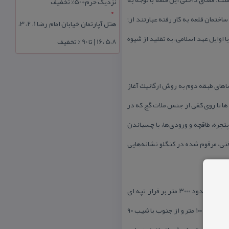
نزدیک حرم+50% تخفیف
ختمان قلعه به كار رفته عبارتند از؛
هتل آپارتمان خیابان امام رضا 1، 2، 3،
 اوایل عهد اسلامی، به تقلید از شیوه
5،8 ،16 | تا 90 % تخفیف
ضاهای طبقه دوم به روش ارگانیك آغاز
ا تا روی كفی از جنس ملات گچ كه در
جره، طاقچه و ورودی‌ها، با چسباندن
ی، مرقوم شده در كنگلو نشانه‌هایی
بعضی نیز به علت یافته‌ شدن چربی در این مكان؛ عقیده دارند این قلعه نیایشگاه آناهیتا (الهه‌ آب) بوده‌است. قلعه با مساحتی حدود ۳۰۰۰ متر بر فراز تپه ای
مخروطی و منفرد به صورت شمالی – جنوبی بنا شده است. ارتفاع این تپه در سمت شمال نسبت به دامنه خود با شیب ۴۰ درجه حدود ۱۰۰ متر و از جنوب با شیب ۹۰