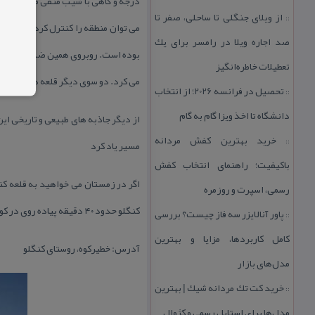
از ویلای جنگلی تا ساحلی، صفر تا
::
می توان منطقه را كنترل كرد. این دره
صد اجاره ویلا در رامسر برای یك
تعطیلات خاطره‌انگیز
می كرد. دو سوی دیگر قلعه هم با شیب
تحصیل در فرانسه 2026؛ از انتخاب
::
دانشگاه تا اخذ ویزا گام به گام
از دیگر جاذبه های طبیعی و تاریخی این
خرید بهترین كفش مردانه
::
مسیر یاد كرد
باكیفیت؛ راهنمای انتخاب كفش
اگر در زمستان می خواهید به قلعه كن
رسمی، اسپرت و روزمره
كنگلو حدود ۴۰ دقیقه پیاده روی در كوه نیاز است
پاور آنالایزر سه فاز چیست؟ بررسی
::
كامل كاربردها، مزایا و بهترین
آدرس: خطیركوه، روستای كنگلو
مدل‌های بازار
خرید كت تك مردانه شیك | بهترین
::
مدل‌ها برای استایل رسمی و كژوال