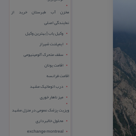
مخزن آب طبرستان خرید از
نمایندگی اصلی
وکیل یاب | بهترین وکیل
ایمپلنت شیراز
سقف متحرک آلومینیومی
اقامت یونان
اقامت فرانسه
درب اتوماتیک مشهد
میز ناهار خوری
ویزیت پزشک عمومی در منزل مشهد
محلول خالبرداری
exchange montreal