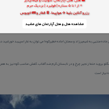
درجه و گاهی با شیب منفی منتهی به دره ای می شود كه عمق آن حدود ۳۵۰ متر است. از ض
⭐ از 1 تا 5 ستاره | فولبرد | نزدیک حرم
 راه صعب العبوری به شهمیرزاد و سمنان دارد. از این رو می توان پذیرفت كه قلعه 
رزرو آنلاین بلیط ✈️ هواپیما، 🚆 قطار و 🚌 اتوبوس
بوده است. روبروی همین ضلع، آن سوی دره، كوه قدمگاه باارتفاعی حدود ۱۰۰۰ متر قد برافر
مشاهده هتل و هتل‌ آپارتمان های مشهد
 تند به دامنه های خود منتهی می شود.
 جاده منتهی به شهمیرزاد و سمنان (جاده خطیركوه) می توان به غار اسپهبد خورشید در آ
گلو بروید حتما زنجیر چرخ و در تابستان كرم ضدآفتاب، كفش مناسب كوه نیز به همر