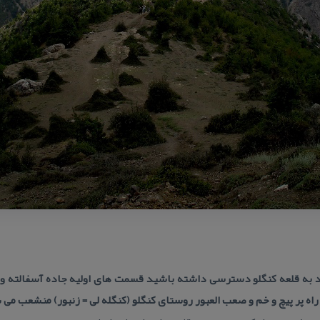
نید به قلعه كنگلو دسترسی داشته باشید قسمت های اولیه جاده آسفالته 
پر پیچ و خم و صعب العبور روستای كنگلو (كنگله لی = زنبور) منشعب می شود كه طول آ