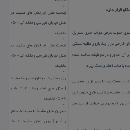
گلو قرار دارد
لیست هتل آپارتمان های مشهد در
هتل خیابان طبرسی و فلکه آب + 50%
لو یكی از مكان های دیدنی سوادكوه و از دور افتاده‌ترین و آبادترین قلعه‌های منطقه است و در ۲۰ كیلومتری جنوب شرقی دوآب، شرق شهر پل
تخفیف
ركوه، نزدیك روستای كنگلو جای دارد. بلندای این دژ از تراز دریا ۱۸۱۱ متر است. نمای خارجی دژ را یك باروی عظیم سنگی
لیست هتل آپارتمان های مشهد در
ی آن، مدور و در دو طبقه ساخته شده‌
هتل خیابان طبرسی و فلکه آب + 50%
شه با ملات آهك و سنگ ریزه.
تخفیف
رزرو هتل در خیابان امام رضا مشهد
ت در سمت چپ با عبور از پل سیمانی
| هتل‌ های امام رضا 1، 2، 3، 5 و
 العبور روستای كنگلو (كنگله لی = زنبور) منشعب می شود كه طول آن ۱۶ كیلومتر است. در فاصله یك كیلومتری جنوب این
8+50% تخفیف
اردین را به خود می خواند. از دید من
بهترین هتل مشهد با صبحانه، ناهار
و شام | رزرو هتل مشهد با غذا
ست. فضای داخلی این قلعه با توجه به