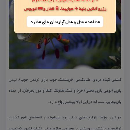
رزرو آنلاین بلیط ✈️ هواپیما، 🚆 قطار و 🚌 اتوبوس
مشاهده هتل و هتل‌ آپارتمان های مشهد
كشتی گیله مردی، طناب‏كشی، خرپشتك، چوب بازی (رقص چوب)، تیش
بازی (نوعی بازی محلی) چرخ و فلك، هلولك، گلفا و دور بچرخان، از جمله
بازی‌هایی است كه در این ایام بیشتر رواج دارد.
در این روزها، بازارچه‌‏های محلی برپا می‏‌شوند و نغمه‏‌های شورانگیز و
ترانه‏‌های دلنشین روستایی با همراهی سازهای نی، تنبك، تنبور، كمانچه و