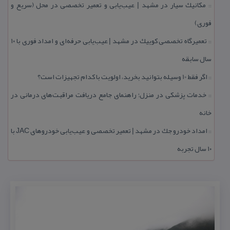
مكانیك سیار در مشهد | عیب‌یابی و تعمیر تخصصی در محل (سریع و
::
فوری)
تعمیرگاه تخصصی كوییك در مشهد | عیب‌یابی حرفه‌ای و امداد فوری با ۱۰
::
سال سابقه
اگر فقط 10 وسیله بتوانید بخرید، اولویت با كدام تجهیزات است؟
::
خدمات پزشكی در منزل؛ راهنمای جامع دریافت مراقبت‌های درمانی در
::
خانه
امداد خودرو جك در مشهد | تعمیر تخصصی و عیب‌یابی خودروهای JAC با
::
۱۰ سال تجربه