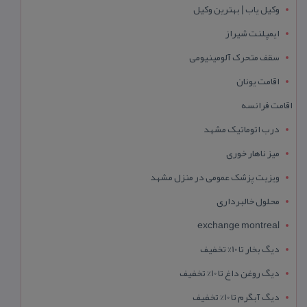
وکیل یاب | بهترین وکیل
ایمپلنت شیراز
سقف متحرک آلومینیومی
اقامت یونان
اقامت فرانسه
درب اتوماتیک مشهد
میز ناهار خوری
ویزیت پزشک عمومی در منزل مشهد
محلول خالبرداری
exchange montreal
دیگ بخار تا 10% تخفیف
دیگ روغن داغ تا 10% تخفیف
دیگ آبگرم تا 10% تخفیف