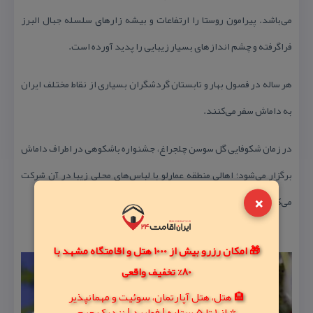
می‌باشد. پیرامون روستا را ارتفاعات و بیشه زارهای سلسله جبال البرز
فراگرفته و چشم اندازهای بسیار زیبایی را پدید آورده است.
هر ساله در فصول بهار و تابستان گردشگران بسیاری از نقاط مختلف ایران
به داماش سفر می‌كنند.
در زمان شكوفایی گل سوسن چلجراغ، جشنواره باشكوهی در اطراف داماش
برگزار می‏‌شود؛ اهالی منطقه عمارلو با لباس‏‌های محلی زیبا در آن شركت
×
می‏‌كنند و با شادی و نشاط مراسم ویژه‌ای را بر پا می‌كنند.
🎁 امکان رزرو بیش از 1000 هتل و اقامتگاه مشهد با
80% تخفیف واقعی
🏨 هتل، هتل آپارتمان، سوئیت و مهمانپذیر
⭐ از 1 تا 5 ستاره | فولبرد | نزدیک حرم