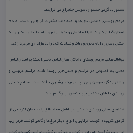
سنتور به گرمی جشنواره سوسن چلچراغ می‏‌افزایند.
مردم روستای داماش باورها و اعتقادات مشترك فراوانی با سایر مردم
استان گیلان دارند. آن‏ها اعیاد ملی و مذهبی نوروز، فطر، قربان و غدیر را به
جشن و سرور و ایام محرم و وفات و شهادت ائمه را به عزاداری می‏‌پردازند.
پوشاك غالب مردم روستای داماش همان لباس محلی است؛ پوشیدن لباس
محلی به خصوص در مراسم و جشن‏‌های روستا مانند مراسم عروسی و
جشنواره گل سوسن چلچراغ عمومیت بیشتری یافته است. صنایع دستی
روستای داماش مشتمل بر بافت جوراب و گلیم است.
غذاهای محلی روستای داماش نیز شامل سیاه قاتق یا فسنجان (تركیبی از
گردوی كوبیده، گوشت مرغابی یا انواع دیگر مرغ‏‌ها و گاهی گوشت قرمز، رب
انار و غیره)، قیمه پلو و انواع كباب مانند كباب ششلیك، كباب كوبیده، كباب