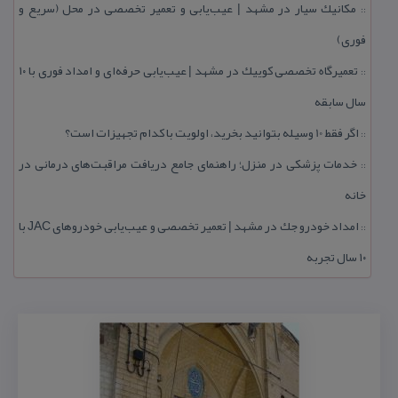
مكانیك سیار در مشهد | عیب‌یابی و تعمیر تخصصی در محل (سریع و
::
فوری)
تعمیرگاه تخصصی كوییك در مشهد | عیب‌یابی حرفه‌ای و امداد فوری با ۱۰
::
سال سابقه
اگر فقط 10 وسیله بتوانید بخرید، اولویت با كدام تجهیزات است؟
::
خدمات پزشكی در منزل؛ راهنمای جامع دریافت مراقبت‌های درمانی در
::
خانه
امداد خودرو جك در مشهد | تعمیر تخصصی و عیب‌یابی خودروهای JAC با
::
۱۰ سال تجربه