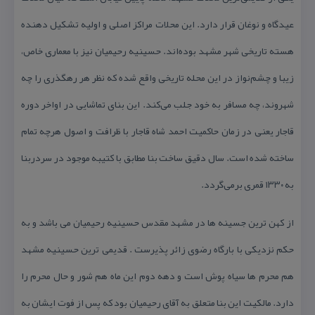
عیدگاه و نوغان قرار دارد. این محلات مراكز اصلی و اولیه‌ تشكیل دهنده
هسته تاریخی شهر مشهد بوده‌اند. حسینیه رحیمیان نیز با معماری خاص،
زیبا و چشم‌نواز در این محله تاریخی واقع شده كه نظر هر رهگذری را چه
شهروند، چه مسافر به خود جلب می‌كند. این بنای تماشایی در اواخر دوره
قاجار یعنی در زمان حاكمیت احمد شاه قاجار با ظرافت و اصول هرچه تمام
ساخته شده است. سال دقیق ساخت بنا مطابق با كتیبه موجود در سردربنا
به ۱۳۳۰ قمری برمی‌گردد.
از كهن ترین جسینه ها در مشهد مقدس حسینیه رحیمیان می باشد و به
حكم نزدیكی با بارگاه رضوی زائر پذیرست . قدیمی ترین حسینیه مشهد
هم محرم ها سیاه پوش است و دهه دوم این ماه هم شور و حال محرم را
دارد. مالكیت این بنا متعلق به آقای رحیمیان بود كه پس از فوت ایشان به