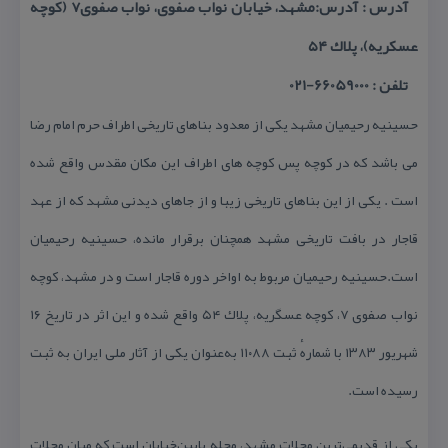
آدرس : آدرس:مشهد، خیابان نواب صفوی، نواب صفوی۷ (كوچه
عسكریه)، پلاك ۵۴
تلفن : 66059000-021
حسینیه رحیمیان مشهد یكی از معدود بناهای تاریخی اطراف حرم امام رضا
می باشد كه در كوچه پس كوچه های اطراف این مكان مقدس واقع شده
است . یكی از این بناهای تاریخی زیبا و از جاهای دیدنی مشهد كه از عهد
قاجار در بافت تاریخی مشهد همچنان برقرار مانده، حسینیه رحیمیان
است.حسینیه رحیمیان مربوط به اواخر دوره قاجار است و در مشهد، كوچه
نواب صفوی ۷، كوچه عسگریه، پلاك ۵۴ واقع شده و این اثر در تاریخ ۱۶
شهریور ۱۳۸۳ با شمارهٔ ثبت ۱۱۰۸۸ به‌عنوان یكی از آثار ملی ایران به ثبت
رسیده است.
یكی از قدیمی‌ترین محلات مشهد، محله‌ پایین‌خیابان است كه میان محلات