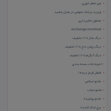
میز ناهار خوری
ویزیت پزشک عمومی در منزل مشهد
محلول خالبرداری
exchange montreal
دیگ بخار تا 10% تخفیف
دیگ روغن داغ تا 10% تخفیف
دیگ آبگرم تا 10% تخفیف
ادویه جات بسته بندی
فلفل قرمز درجه 1
مانتو اسلامی
مانتو حجاب
مانتو پوشیده
برج خنک کننده