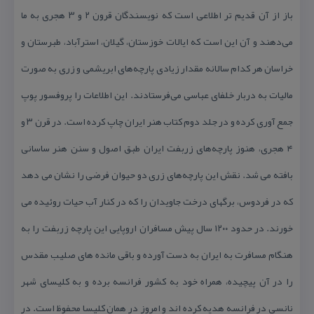
باز از آن قدیم تر اطلاعی است كه نویسندگان قرون ۲ و ۳ هجری به ما
می‌دهند و آن این است كه ایالات خوزستان، گیلان، استرآباد، طبرستان و
خراسان هر كدام سالانه مقدار زیادی پارچه‌های ابریشمی و زری به صورت
مالیات به دربار خلفای عباسی می‌فرستادند. این اطلاعات را پروفسور پوپ
جمع آوری كرده و در جلد دوم كتاب هنر ایران چاپ كرده است. در قرن ۳ و
۴ هجری، هنوز پارچه‌های زربفت ایران طبق اصول و سنن هنر ساسانی
بافته می شد. نقش این پارچه‌های زری دو حیوان فرضی را نشان می دهد
كه در فردوس، برگهای درخت جاویدان را كه در كنار آب حیات روئیده می
خورند. در حدود ۱۲۰۰ سال پیش مسافران اروپایی این پارچه زربفت را به
هنگام مسافرت به ایران به دست آورده و باقی مانده های صلیب مقدس
را در آن پیچیده، همراه خود به كشور فرانسه برده و به كلیسای شهر
نانسی در فرانسه هدیه كرده اند و امروز در همان كلیسا محفوظ است. در