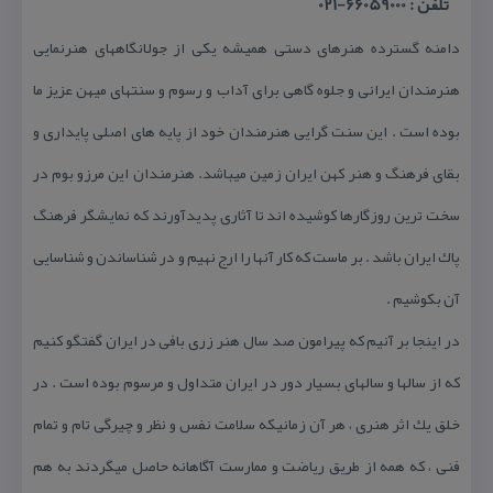
تلفن : 66059000-021
دامنه گسترده هنرهای دستی همیشه یكی از جولانگاههای هنرنمایی
هنرمندان ایرانی و جلوه گاهی برای آداب و رسوم و سنتهای میهن عزیز ما
بوده است . این سنت گرایی هنرمندان خود از پایه های اصلی پایداری و
بقای فرهنگ و هنر كهن ایران زمین میباشد. هنرمندان این مرزو بوم در
سخت ترین روزگارها كوشیده اند تا آثاری پدیدآورند كه نمایشگر فرهنگ
پاك ایران باشد . بر ماست كه كار آنها را ارج نهیم و در شناساندن و شناسایی
آن بكوشیم .
در اینجا بر آنیم كه پیرامون صد سال هنر زری بافی در ایران گفتگو كنیم
كه از سالها و سالهای بسیار دور در ایران متداول و مرسوم بوده است . در
خلق یك اثر هنری ، هر آن زمانیكه سلامت نفس و نظر و چیرگی تام و تمام
فنی ، كه همه از طریق ریاضت و ممارست آگاهانه حاصل میگردند به هم