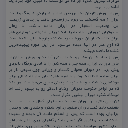
می‌كرد، بهترین هدیه ای كه می توانست به میهن خود ببرد یك
قطعه زری بود.
پس از یورش تازیان به سرزمین ایران، شیرازه‌ی فرهنگ و تمدن
ایران از هم گسیخت به ویژه در زمینه‌ی بافت پارچه‌های زربفت.
این وضعیت اسفبار در ایران ادامه داشت تا زمان
سلجوقیان.دروران سلاجقه را باید دوران شكوفایی دوباره‌ی هنر
ایران دانست. از آن دوره حدود ۵۰ تكه پارچه باقی مانده است
كه اوج هنر در آنها دیده می‌شود. در این دوره پیچیده‌ترین
نقشه‌ها بافته می‌شد.
پس از سلجوقیان، هنر رو به خاموشی گرایید و یورش مغولان از
خاور دور به ایران، همه چیز و همه كس را تا لبه‌ی پرتگاه نابودی
پیش برد. در دوران مغولان كشتار و ویرانی چون شبحی تار بر
ایران سایه انداخته بود و باالطبع هنرمندان هم نه مجالی برای
خودنمایی داشتند و نه حكومت چنینی چیزی می‌خواست. هر چند
كه در اواخر حكومت مغولان اوضاع اندكی رو به بهبود رفت اما
هیچگاه شكوه دوران پیشین، تكرار نشد.
فن زری بافی در دوران صفویه به منتهای كمال خود رسید. به
حقیقت باید گفت دوران صفویان، اوج شكوه و بلندی هنر و تمدن
ایرانیان بوده است كه پس از اسلام مانند آن دیده و شنیده
نشده است. و امروز اگر كسی به كارگاههای زری بافی هنرهای
زیبای كشور مراجعه كند، با دیدن دستگاههای زری بافی آن