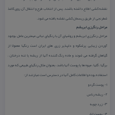
نقشه كشی اطلاع داشته باشند. پس از انتخاب طرح و انتقال آن روی كاغذ
شطرنجی از طریق ریسمان كشی نقشه بافته می شود.
مراحل رنگرزی ابریشم
مراحل رنگرزی ابریشم و روشهای آن با رنگهای نباتی مهمترین عامل بوجود
آوردن زیبایی پرشكوه و دلپذیر زری های ایران است رنگها معمولا از
گیاهان گرفته می شوند و ماده رنگ كننده آنها از ریشه یا تنه درختان ،
برگها ، گلها ، میوه ها یا پوست آنها باشد، بعنوان مثال رنگهای طبیعی كه مورد
استفاده بوده و اطلاعات كامل آنها در دسترس است عبارتند از:
۱- پوست گردو
۲- ریشه رناس
۳- زرد چوبه
۴- پوست انار