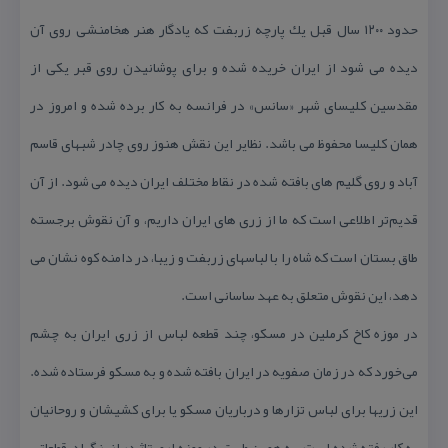
حدود ۱۲۰۰ سال قبل یك پارچه زربفت كه یادگار هنر هخامنشی روی آن
دیده می شود از ایران خریده شده و برای پوشانیدن روی قبر یكی از
مقدسین كلیسای شهر «سانس» در فرانسه به كار برده شده و امروز در
همان كلیسا محفوظ می باشد. نظایر این نقش هنوز روی چادر شبهای قاسم
آباد و روی گلیم های بافته شده در نقاط مختلف ایران دیده می شود. از آن
قدیم‌تر اطلاعی است كه ما از زری های ایران داریم، و آن نقوش برجسته
طاق بستان است كه شاه را با لباسهای زربفت و زیبا، در دامنه كوه نشان می
دهد، این نقوش متعلق به عهد ساسانی است.
در موزه كاخ كرملین در مسكو، چند قطعه لباس از زری ایران به چشم
می‌خورد كه در زمان صفویه در ایران بافته شده و به مسكو فرستاده شده.
این زریها برای لباس تزارها و درباریان مسكو یا برای كشیشان و روحانیان
به كار رفته شده است. به همین طریق در موزه ارمیتاژ در لنینگراد، قطعاتی