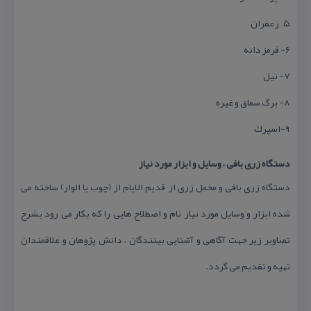
۵ – زعفران
۶- قرمز دانه
۷- نیل
۸- برگ سماق و غیره
۹-اسپرك
دستگاه زری بافی ، وسایل و ابزار مورد نیاز
دستگاه زری بافی و مخمل زری از قدیم الایام از (چوب یا الوار) ساخته می
شده ابزار و وسایل مورد نیاز نام و اصطلاح هایی را كه بكار می رود بشرح
تصاویر زیر جهت آگاهی و آشنایی بینندگان ، دانش پژوهان و علاقمندان
تهیه و تقدیم می گردد.