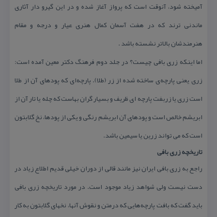
آمیخته شود، آنوقت است كه پرواز آغاز شده و در این گیرو دار آثاری
ماندنی ترند كه در هفت آسمان كمال هنری عیار و درجه و مقام
هنرمندشان بالاتر نشسته باشد .
اما اینكه زری بافی چیست؟ در جلد دوم فرهنگ دكتر معین آمده است:
زری یعنی پارچه‌ی ساخته شده از زر (طلا). پارچه‌ای كه پودهای آن از طلا
است زری یا زربفت پارچه ای ظریف و بسیار گران بهاست كه چله یا تار آن از
ابریشم خالص است و پودهای آن ابریشم رنگی و یكی از پودها، نخ گلابتون
است كه می تواند زرین یا سیمین باشد.
تاریخچه زری بافی
راجع به زری بافی ایران نیز مانند قالی از دوران خیلی قدیم اطلاع زیاد در
دست نیست ولی شواهد زیاد موجود است. در مورد تاریخچه زری بافی
باید گفت كه بافت‌ پارچه‌هایی‌ كه‌ درمتن‌ و نقوش‌ آنها، نخهای‌ گلابتون ‌به‌ كار