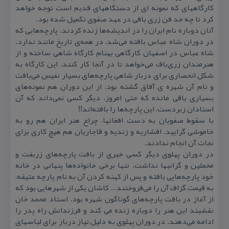
كارگاههای كه نمونه ای از دستگاههای قدیم است توجه خواهد
كرد تا چه حد فن زری بافی در عهد صفوی تكمیل شده بود.
آنان دوباره نام ایران را در اندیشه‌‌ها زنده كردند. پارچه‌هایی كه
در دوران شاه عباس بافته می‌شد، در همه‌ی تاریخ مانند ندارد.
شاه عباس در اصفهان كارگاهی بهنام كارگاه شاهی ساخته و از
هنرمندان زری‌باف می‌خواهد تا در آنجا كار كنند. این كارگاه به
شكل انحصاری برای دربار شاهی پارچه‌های بسیار نفیس می‌بافت
و نام آن شهره‌ ی آفاق گشته بود. از این دوران هم نمونه‌های
بسیاری باقی مانده كه حتی امروز، دیگر كسی نمی‌داند كه آن
استادان زبردست، این پارچه‌‌ها را بافته‌اند!!
با سقوط صفویان به دست افغانها، چراغ هنر ایران هم رو به
خاموشی گرایید. افشاریه و زندیه و قاجاریان هم هیچ كاری برای
نجات آن انجام ندادند.
در دوران پهلوی دیگر كسی خبری از بافت پارچه‌های زربفت و
مخملین و گرانبها نداشت. تنها برخی خانواده‌ها پنهانی در خانه
خود پارچه‌هایی بافته و پس از كهنه كردن آن به نام پارچه عتیقه،
به قیمت گزاف آن را می‌فروختند… كاشان یكی از شهرهایی بود كه
از آغاز در بافت پارچه‌های گوناگون شهره بود. استاد محمد خان
نقشبند این هنر را دوباره زنده می كند و فرزندانش راه پدر را
ادامه می‌دهند. در دوران پهلوی به دلیل نیاز دربار برای لباسهای