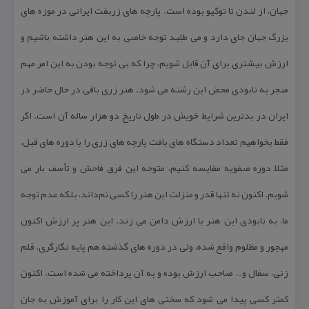
جهان، از لندن تا توكیو بوده است. پارچه های زربفت ایرانی در موزه های
بزرگ جهان جای دارد و می طلبد توجه خاصی به این هنر داشته باشیم و
ارزش بیشتری برای آن قایل شویم، چرا كه بی توجه بودن به این امر مهم
منجر به نابودی محض این رشته می شود. هنر زری بافی در حال حاضر در
ایران در بدترین شرایط خویش در طول تاریخ دو هزار ساله آن است. اگر
فقط بخواهیم تعداد دستگاه های بافت پارچه های زری را با دوره های قبل،
مثلاً دوره صفویه مقایسه كنیم، متوجه این فرق فاحش و تأسف بار می
شویم. اكنون نه تنها قدر و منزلت این هنر را كسی نم‌داند، بلكه عدم توجه
ما، به نابودی این هنر با ارزش دامن می زند. این هنر پر ارزش اكنون
مهجور و مظلوم واقع شده، ولی در دوره های گذشته هم پایه نگارگری، قلم
زنی، سفال و… صاحب ارزش بوده و به آن پرداخته می شده است. اكنون
كمتر كسی پیدا می شود كه سختی های این كار را برای آموزش به جان