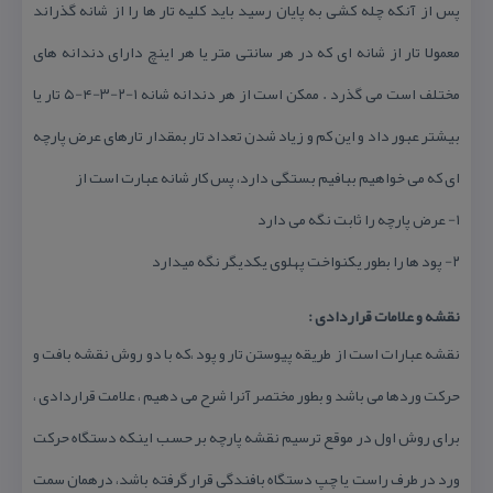
پس از آنكه چله كشی به پایان رسید باید كلیه تار ها را از شانه گذراند
معمولا تار از شانه ای كه در هر سانتی متر یا هر اینچ دارای دندانه های
مختلف است می گذرد . ممكن است از هر دندانه شانه ۱-۲-۳-۴-۵ تار یا
بیشتر عبور داد و این كم و زیاد شدن تعداد تار بمقدار تارهای عرض پارچه
ای كه می خواهیم ببافیم بستگی دارد، پس كار شانه عبارت است از
۱- عرض پارچه را ثابت نگه می دارد
۲- پود ها را بطور یكنواخت پهلوی یكدیگر نگه میدارد
نقشه و علامات قراردادی :
نقشه عبارات است از طریقه پیوستن تار و پود ،كه با دو روش نقشه بافت و
حركت وردها می باشد و بطور مختصر آنرا شرح می دهیم ، علامت قراردادی ،
برای روش اول در موقع ترسیم نقشه پارچه بر حسب اینكه دستگاه حركت
ورد در طرف راست یا چپ دستگاه بافندگی قرار گرفته باشد، درهمان سمت