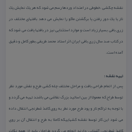
نقشه چكشی ،خطوطی در امتداد وردها رسم می شود كه هر یك نمایش یك
تار یا یك دور رفتن یا برگشتن ماكو را نمایش می دهد بافتهای مختلف در
زری بافی بسیار زیاد است و موارد استثنایی نیز در بافتها یافت می شود كه
در كتاب صد سال زری بافی ایران اثر استاد محمد طریقی بطور كامل و دقیق
آمده است.
تهیه نقشه :
پس از اتمام طراحی بافت و مراحل مختلف چله كشی طرح و نقش مورد نظر
توسط طراح كه معمولا از بین اساتید بزرگ نقاشی می باشند تهیه می گردد و
با توجه به تراكم تار و پود طرح مورد نطر به روی كاغذ شطرنجی انتقال داده
می شود این كار توسط نقشه كشهاییكه كاملا به طرح و انتقال آن بر روی
كاغذ شطرنجی آشنایی دارند انجام می گردد طراحان باید از همه نكات