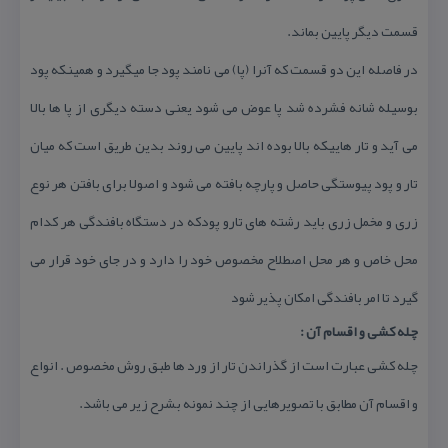
قسمت دیگر پایین بماند.
در فاصله این دو قسمت كه آنرا (پا) می نامند پود جا میگیرد و همینكه پود
بوسیله شانه فشرده شد پا عوض می شود یعنی دسته دیگری از پا ها بالا
می آید و تار هاییكه بالا بوده اند پایین می روند بدین طریق است كه میان
تار و پود پیوستگی حاصل و پارچه بافته می شود و اصولا برای بافتن هر نوع
زری و مخمل زری باید رشته های تارو پودكه در دستگاه بافندگی هر كدام
محل خاص و هر محل اصطلاح مخصوص خود را دارد و در جای خود قرار می
گیرد تا امر بافندگی امكان پذیر شود
چله كشی و اقسام آن :
چله كشی عبارت است از گذراندن تار از ورد ها طبق روش مخصوص . انواع
و اقسام آن مطابق با تصویرهایی از چند نمونه بشرح زیر می باشد.