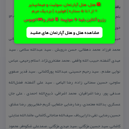
🏨 هتل، هتل آپارتمان، سوئیت و مهمانپذیر
بافندگان مشهور امروز
⭐ از 1 تا 5 ستاره | فولبرد | نزدیک حرم
نام حدود پنجاه نفر از استادان بزرگ كارگاه زری‌بافی تهران از سال ۱۳۰۹
رزرو آنلاین بلیط ✈️ هواپیما، 🚆 قطار و 🚌 اتوبوس
خورشیدی تا ۱۳۶۹.
مشاهده هتل و هتل‌ آپارتمان های مشهد
حبیب الله طریقی محمد طریقی عباسعلی طریقی عباس طریقی كاشانی
محمد فرزاد محمد دهقانی، حسن درویش ، سید عبدالله سلامی ، سید
مهدی آشفته، حبیب الله واقفی ، محمد مفتخری‌نژاد، اسلام رحیمی، عباس
نوایی مقدم ، سید رحیم حسینی، عبدالله پوركاشانی ، سید قدیر صفوی
ساوجی، حسین سمنانی زاده، رضا الهامی ، سید علی آشفته، فضل‌الله
صدفی پور، رضا اشراقیان، محمد اشراقی، ذبیح‌الله احمدی ، علی جان
عسكری، یدالله معتمدی، رضا رضایی جلفایی، كریم خفایی‌پور، رضا عشاق،
حسین رضایی، تقی دارایی‌باف، سیف‌الله مناجاتی كاشانی، ماشاء‌الله عنایتی
كاشانی، سید حسین مژگانی ، سید مهدی مژگانی ، صمدعلی شكوه‌فر، محمود