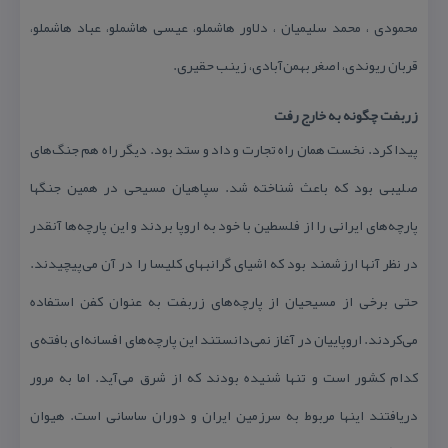
محمودی ، محمد سلیمیان ، دلاور هاشملو، عیسی هاشملو، عباد هاشملو،
قربان ریوندی، اصغر بهمن‌آبادی، زینب حقیری.
زربفت چگونه به خارج رفت
پیدا كرد. نخست همان راه تجارت و داد و ستد بود. دیگر راه هم جنگ‌های
صلیبی بود كه باعث شناخته شد. سپاهیان مسیحی در همین جنگها
پارچه‌های ایرانی را از فلسطین با خود به اروپا بردند و این پارچه‌ها آنقدر
در نظر آنها ارزشمند بود كه اشیای گرانبهای كلیسا را در آن می‌پیچیدند.
حتی برخی از مسیحیان از پارچه‌های زربفت به عنوان كفن استفاده
می‌كردند. اروپاییان در آغاز نمی‌دانستند این پارچه‌های افسانه‌ای بافته‌ی
كدام كشور است و تنها شنیده بودند كه از شرق می‌آید. اما به مرور
دریافتند اینها مربوط به سرزمین ایران و دوران ساسانی است. هیوان