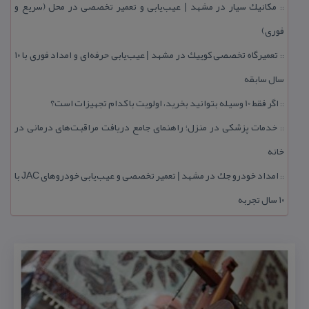
مكانیك سیار در مشهد | عیب‌یابی و تعمیر تخصصی در محل (سریع و
::
فوری)
تعمیرگاه تخصصی كوییك در مشهد | عیب‌یابی حرفه‌ای و امداد فوری با ۱۰
::
سال سابقه
اگر فقط 10 وسیله بتوانید بخرید، اولویت با كدام تجهیزات است؟
::
خدمات پزشكی در منزل؛ راهنمای جامع دریافت مراقبت‌های درمانی در
::
خانه
امداد خودرو جك در مشهد | تعمیر تخصصی و عیب‌یابی خودروهای JAC با
::
۱۰ سال تجربه