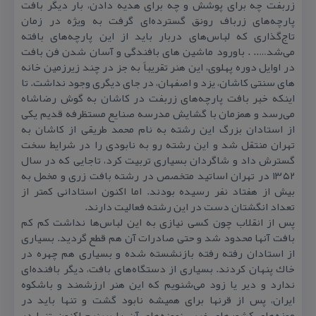
زربفت چه برای پوشش و چه برای هدیه دادن، بار دیگر بافت
پارچه‌های زرباف رونق گسترده‌ای گرفت به ویژه در زمان
تاج‌گذاری كه لباس‌های دربار باید از این پارچه‌های بافته
می‌شد….. . باورود ماشین های بافندگی و آسان شدن فن بافت
در اوایل دوره پهلوی، این هنر تقریباً به جز در چند زیرزمین خانه
های سنتی كاشان، یزد و اصفهان، در جای دیگری وجود نداشت. تا
اینكه خبر بافت پارچه‌های زربفت در كاشان به گوش رضاشاه
می‌رسد و همزمان با گشایش مدرسه صنایع مستظرفه قدیم یكی
از استادان بزرگ این رشته به نام محمد طریقی از كاشان به
تهران منتقل شد و این رشته رو به نابودی را در شرایط سخت
گسترش داد و شاگردان بسیاری تربیت كرد، تاجایی كه در سال
۱۳۵۲ در تهران اساتید متخصص در رشته بافت زری و مخمل به
بیش از هفتاد نفر رسیده بودند. اما اكنون استادانی كمتر از
تعداد انگشتان دست در این رشته فعالیت دارند.
پس از انقلاب چون كسی نیازی به این لباس‌ها نداشت كم كم
بافت آنها محدود شد و حتی صادرات آن هم قطع گردید. بسیاری
از استادان رفته رفته بازنشسته شده و بسیاری هم چهره در
خاك پنهان كردند. بسیاری از دستگاه‌های بافت، دیگر بافنده‌ای
ندارد و دیر یا زود می‌شنویم كه این هنر ارزشمند و باشكوه
ایران، پس از قرنها برای همیشه نابود گشت و تنها باید در
موزه‌های كشورهای غربی نمونه‌های آن را ببینیم اكنون‌ تنها در