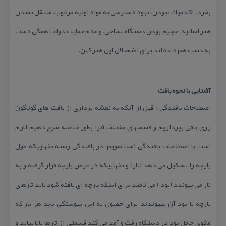
بخرد. آكادمیك نبودن، نبود دسترسی به مواد اولیه مرغوب، منتقل نشدن
هنر اساتید، حجیم بودن دستگاه نساجی، و عدم حمایت دولت همگی دست
به دست هم داده اند برای اضمحلال این هنر كهن.
آشنایی با نحوه بافت
اصطلاحات بافندگی : قبل از آنكه به نقشه برداری از بافت های گوناگون
زری بافی بپردازیم و قسمتهای مختلف آنرا بطور خلاصه شرح دهیم لازم
است با اصطلاحات بافندگی آشنا شویم، در بافندگی رشته نخهاییكه طول
پارچه را تشكیل می دهد (تار) و نخهاییكه در عرض پارچه قرار گرفته و به
تار می پیوندد (پود ) می نامند برای اینكه پارچه ای بافته شود باید تارهای
پارچه با پود آن بپیوندند برای حصول به این پیوستگی باید هر بار كه
ماكوی حامل پود در دستگاه رفت و آمد می كند قسمتی از تارها بالا بیاید و