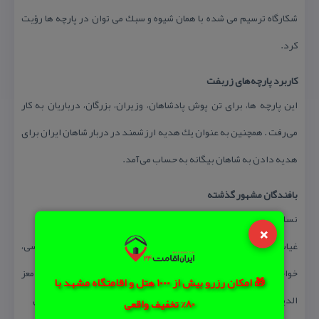
شكارگاه ترسیم می شده با همان شیوه و سبك می توان در پارچه ها رؤیت
كرد.
كاربرد پارچه‌های زربفت
این‌ پارچه‌ ها، برای‌ تن‌ پوش‌ پادشاهان، وزیران، بزرگان، درباریان‌ به‌ كار
می‌رفت‌ . همچنین به عنوان یك هدیه ارزشمند در دربار شاهان ایران برای
هدیه دادن به شاهان بیگانه به حساب می‌آمد.
بافندگان مشهور گذشته
نساجان‌ و بافندگان‌ مشهور این‌ عهد ،عبارت‌ بودند از:
×
غیاث، عبدالله بن غیاث، ابن محمد، معزالدین، ابن غیاث، عیسی عباسی،
خواجه قیاس الدین علی نقشبند، حسن بن غیاث، یحیی بن غیاث، معز
🎁 امکان رزرو بیش از 1000 هتل و اقامتگاه مشهد با
الدین غیاث، آبان محمد، محمد خان كاشی، علی خان كاشی، اسماعیل كاشی
80% تخفیف واقعی