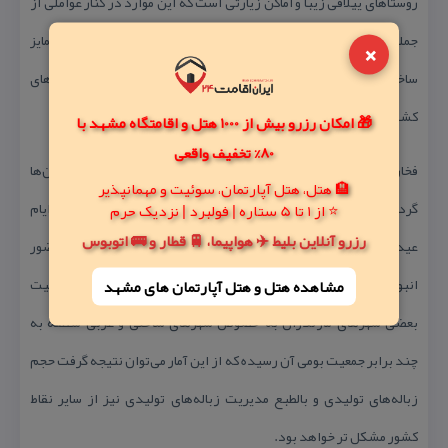
روستاهای ییلاقی زیبا و اماكن زیارتی است كه این موارد در كنار عواملی از
×
جمله پرتردد بودن محورهای مواصلاتی، استان را از سایر كشور متمایز
ساخته كه بالطبع حجم مسافرین ورودی به مازندران نیز با سایر استان‌های
كشور قابل مقایسه نخواهد بود.
🎁 امکان رزرو بیش از 1000 هتل و اقامتگاه مشهد با
80% تخفیف واقعی
فخاری تصریح كرد: تمامی قابلیت‌های استان سبب شده هر ساله میلیون‌ها
🏨 هتل، هتل آپارتمان، سوئیت و مهمانپذیر
گردشگر داخلی و هزاران گردشگر خارجی وارد مازندران شده و در ایام
⭐ از 1 تا 5 ستاره | فولبرد | نزدیک حرم
رزرو آنلاین بلیط ✈️ هواپیما، 🚆 قطار و 🚌 اتوبوس
عید، تابستان، تعطیلات پایان هفته و سایر تعطیلات رسمی شاهد حضور
انبوه گردشگران و مسافران باشیم به طوری كه در برخی روزها، جمعیت
مشاهده هتل و هتل‌ آپارتمان های مشهد
بعضی شهرهای مازندران به خصوص شهرهای ساحلی و غربی منطقه به
چند برابر جمعیت بومی آن رسیده كه از این آمار می‌توان نتیجه گرفت حجم
زباله‌های تولیدی و بالطبع مدیریت زباله‌های تولیدی نیز از سایر نقاط
كشور مشكل تر خواهد بود.