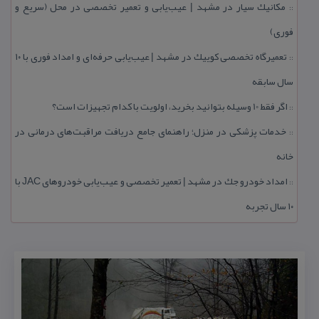
مكانیك سیار در مشهد | عیب‌یابی و تعمیر تخصصی در محل (سریع و
::
فوری)
تعمیرگاه تخصصی كوییك در مشهد | عیب‌یابی حرفه‌ای و امداد فوری با ۱۰
::
سال سابقه
اگر فقط 10 وسیله بتوانید بخرید، اولویت با كدام تجهیزات است؟
::
خدمات پزشكی در منزل؛ راهنمای جامع دریافت مراقبت‌های درمانی در
::
خانه
امداد خودرو جك در مشهد | تعمیر تخصصی و عیب‌یابی خودروهای JAC با
::
۱۰ سال تجربه