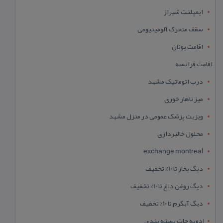
ایمپلنت شیراز
سقف متحرک آلومینیومی
اقامت یونان
اقامت فرانسه
درب اتوماتیک مشهد
میز ناهار خوری
ویزیت پزشک عمومی در منزل مشهد
محلول خالبرداری
exchange montreal
دیگ بخار تا 10% تخفیف
دیگ روغن داغ تا 10% تخفیف
دیگ آبگرم تا 10% تخفیف
ادویه جات بسته بندی