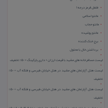
فلفل قرمز درجه 1
مانتو اسلامی
مانتو حجاب
مانتو پوشیده
برج خنک کننده
برداشتن خال با محلول
لیست مسافرخانه های مشهد با قیمت ارزان + داری پارکینگ + 50% تخفیف
لیست هتل آپارتمان های مشهد در هتل خیابان طبرسی و فلکه آب + 50%
تخفیف
لیست هتل آپارتمان های مشهد در هتل خیابان طبرسی و فلکه آب + 50%
تخفیف
رزرو هتل در خیابان امام رضا مشهد | هتل‌ های امام رضا 1، 2، 3، 5 و 8+50%