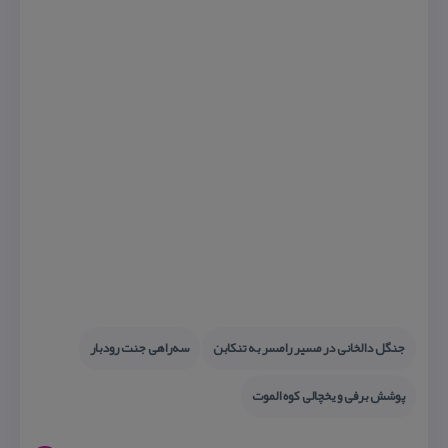
جنگل دالخانی در مسیر رامسر به تنكابن
سه‌راهی جنت رودبار
پوشش برفی و یخچالی كوه الموت