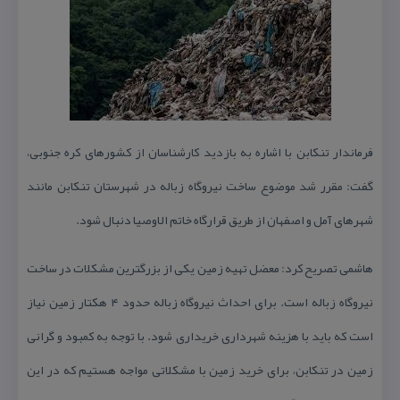
فرماندار تنكابن با اشاره به بازدید كارشناسان از كشورهای كره جنوبی،
گفت: مقرر شد موضوع ساخت نیروگاه زباله در شهرستان تنكابن مانند
شهرهای آمل و اصفهان از طریق قرارگاه خاتم الاوصیا دنبال شود.
هاشمی تصریح كرد: معضل تهیه زمین یكی از بزرگترین مشكلات در ساخت
نیروگاه زباله است. برای احداث نیروگاه زباله حدود ۴ هكتار زمین نیاز
است كه باید با هزینه شهرداری خریداری شود. با توجه به كمبود و گرانی
زمین در تنكابن، برای خرید زمین با مشكلاتی مواجه هستیم كه در این