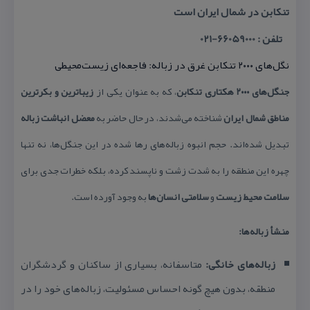
تنكابن در شمال ایران است
تلفن : 66059000-021
نگل‌های ۲۰۰۰ تنكابن غرق در زباله: فاجعه‌ای زیست‌محیطی
جنگل‌های ۲۰۰۰ هكتاری تنكابن
، كه به عنوان یكی از
زیباترین و بكرترین
مناطق شمال ایران
شناخته می‌شدند، در حال حاضر به
معضل انباشت زباله
تبدیل شده‌اند. حجم انبوه زباله‌های رها شده در این جنگل‌ها، نه تنها
چهره این منطقه را به شدت زشت و ناپسند كرده، بلكه خطرات جدی برای
سلامت محیط زیست
و
سلامتی انسان‌ها
به وجود آورده است.
منشأ زباله‌ها:
زباله‌های خانگی:
متاسفانه، بسیاری از ساكنان و گردشگران
منطقه، بدون هیچ گونه احساس مسئولیت، زباله‌های خود را در