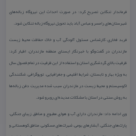
فرماندار تنكابن تصریح كرد: در صورت احداث این نیروگاه زباله‌های
شهرستان‌های رامسر و عباس آباد باید تحویل نیروگاه زباله تنكابن شود.
فربد فخاری، كارشناس مسئول آلودگی آب و خاك حفاظت محیط زیست
مازندران در گفت‌وگو با خبرنگار ایسنای منطقه مازندران، اظهار كرد:
ظرفیت بالای گردشگری استان و استفاده از این ظرفیت در تمام فصول سال
به ویژه بهار و تابستان، شرایط اقلیمی و جغرافیایی، توپوگرافی، شكنندگی
اكوسیستم و محیط زیست در مازندران سبب شده مدیریت دفن زباله‌ها
به روش سنتی در استان با مشكلات عدیده‌ای روبرو شود.
وی ادامه داد: مازندران دارای آب و هوای مطبوع و مناطق زیبای جنگلی،
پارك‌های جنگلی، آبشارهای بومی، شهرك‌های مسكونی، مناطق كوهستانی و