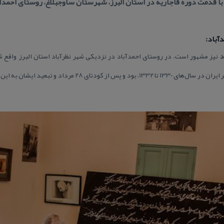
 قدمت دوره قاجاریه در استان البرز، شهرستان ساوجبلاغ، روستای احمدآبا
آباد:
د
نیز مشهور است، در روستای احمدآباد در نزدیكی شهر نظرآباد استان البرز واقع 
زندگی دكتر محمد مصدق، نخست وزیر ایران در سال‌های 1330 تا 1332، 