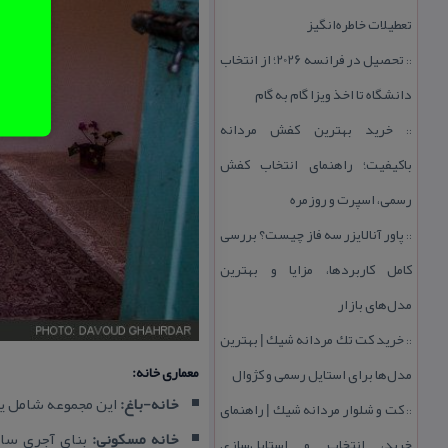
تعطیلات خاطره‌انگیز
تحصیل در فرانسه 2026؛ از انتخاب
::
دانشگاه تا اخذ ویزا گام به گام
خرید بهترین كفش مردانه
::
باكیفیت؛ راهنمای انتخاب كفش
رسمی، اسپرت و روزمره
پاور آنالایزر سه فاز چیست؟ بررسی
::
كامل كاربردها، مزایا و بهترین
مدل‌های بازار
خرید كت تك مردانه شیك | بهترین
::
معماری خانه:
مدل‌ها برای استایل رسمی و كژوال
خانه-باغ:
این مجموعه شامل یك
كت و شلوار مردانه شیك | راهنمای
::
خانه مسكونی:
بنای آجری ساد
خرید، انتخاب و استایل‌سازی