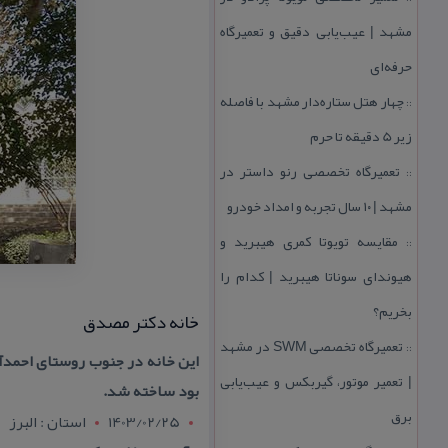
مشهد | عیب‌یابی دقیق و تعمیرگاه
حرفه‌ای
چهار هتل‌ ستاره‌دار مشهد با فاصله
::
زیر 5 دقیقه تا حرم
تعمیرگاه تخصصی رنو داستر در
::
مشهد | ۱۰ سال تجربه و امداد خودرو
مقایسه تویوتا كمری هیبرید و
::
هیوندای سوناتا هیبرید | كدام را
بخریم؟
خانه دكتر مصدق
تعمیرگاه تخصصی SWM در مشهد
::
این خانه در جنوب روستای احمدآ
| تعمیر موتور، گیربكس و عیب‌یابی
بود ساخته شد.
برق
1403/02/25
استان : البرز