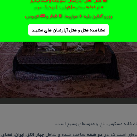
⭐ از 1 تا 5 ستاره | فولبرد | نزدیک حرم
رزرو آنلاین بلیط ✈️ هواپیما، 🚆 قطار و 🚌 اتوبوس
مشاهده هتل و هتل‌ آپارتمان های مشهد
 خانه مسكونی، باغ، و محوطه‌ای وسیع است.
ه‌ای است كه در
دو طبقه
ساخته شده و شامل
چهار اتاق، ایوان، فضای