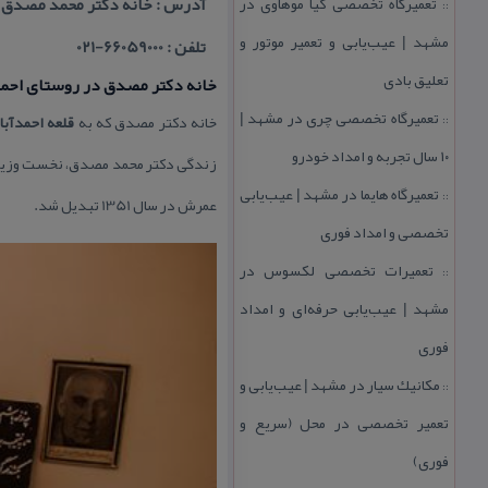
تعمیرگاه تخصصی كیا موهاوی در
آدرس : خانه دكتر محمد مصدق با
::
مشهد | عیب‌یابی و تعمیر موتور و
تلفن : 66059000-021
تعلیق بادی
خانه دكتر مصدق در روستای احمد
تعمیرگاه تخصصی چری در مشهد |
خانه دكتر مصدق كه به
قلعه احمدآبا
::
۱۰ سال تجربه و امداد خودرو
تعمیرگاه هایما در مشهد | عیب‌یابی
::
عمرش در سال 1351 تبدیل شد.
تخصصی و امداد فوری
تعمیرات تخصصی لكسوس در
::
مشهد | عیب‌یابی حرفه‌ای و امداد
فوری
مكانیك سیار در مشهد | عیب‌یابی و
::
تعمیر تخصصی در محل (سریع و
فوری)