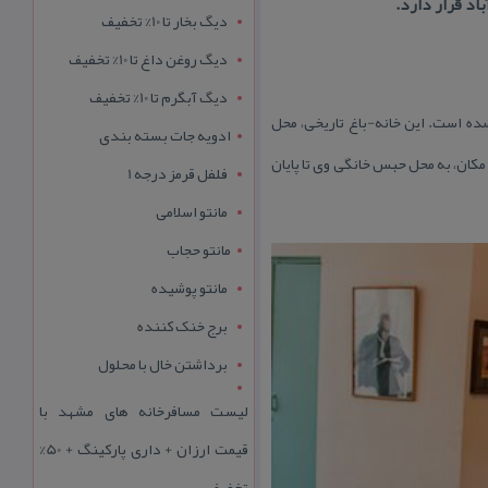
د قرار دارد.
دیگ بخار تا 10% تخفیف
دیگ روغن داغ تا 10% تخفیف
دیگ آبگرم تا 10% تخفیف
شده است. این خانه-باغ تاریخی، محل
ادویه جات بسته بندی
بود و پس از كودتای 28 مرداد و تبعید ایشان به این مكان، به محل حبس خانگی وی تا پایان
فلفل قرمز درجه 1
مانتو اسلامی
مانتو حجاب
مانتو پوشیده
برج خنک کننده
برداشتن خال با محلول
لیست مسافرخانه های مشهد با
قیمت ارزان + داری پارکینگ + 50%
تخفیف