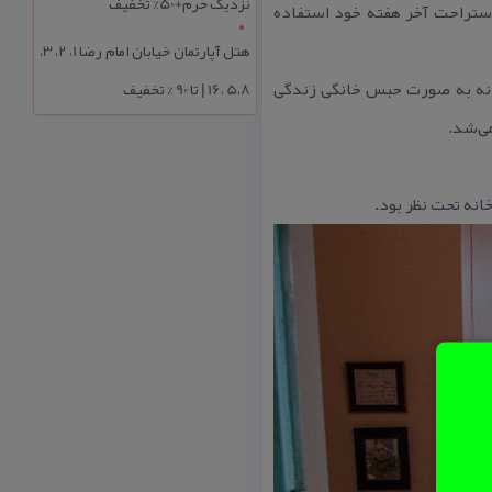
نزدیک حرم+50% تخفیف
استراحت آخر هفته خود استفاده
هتل آپارتمان خیابان امام رضا 1، 2، 3،
این خانه به صورت حبس خانگی زندگی
5،8 ،16 | تا 90 % تخفیف
می‌شد.
انه تحت نظر بود.