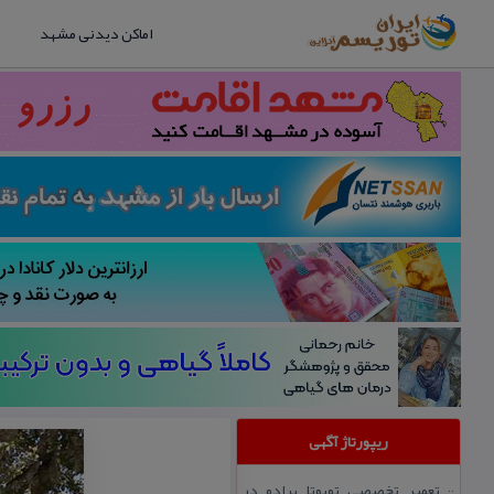
اماکن دیدنی مشهد
ریپورتاژ آگهی
تعمیر تخصصی تویوتا پرادو در
::