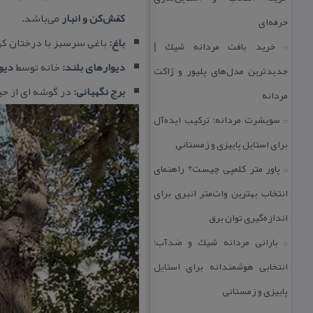
كفش‌كن و انبار
می‌باشد.
حرفه‌ای
باغ:
باغی سرسبز با درختان كهن
خرید بافت مردانه شیك |
::
دیوارهای بلند:
خانه توسط
دیو
جدیدترین مدل‌های پلیور و ژاكت
برج نگهبانی:
در گوشه ای از حی
مردانه
سویشرت مردانه؛ تركیب ایده‌آل
::
برای استایل پاییزی و زمستانی
پاور متر كلمپی چیست؟ راهنمای
::
انتخاب بهترین وات‌متر انبری برای
اندازه‌گیری توان برق
بارانی مردانه شیك و ضدآب؛
::
انتخابی هوشمندانه برای استایل
پاییزی و زمستانی