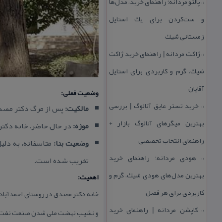
پالتو مردانه؛ راهنمای خرید، مدل‌ها
::
و ست‌كردن برای یك استایل
زمستانی شیك
ژاكت مردانه | راهنمای خرید ژاكت
::
شیك، گرم و كاربردی برای استایل
آقایان
وضعیت فعلی:
خرید تستر عایق آنالوگ | بررسی
مالكیت:
پس از مرگ دكتر مصدق،
::
بهترین میگرهای آنالوگ بازار +
موزه:
در حال حاضر، خانه دكتر 
راهنمای انتخاب تخصصی
وضعیت بنا:
متاسفانه، به دلیل
هودی مردانه؛ راهنمای خرید
تخریب شده است.
::
بهترین مدل‌های هودی شیك، گرم و
اهمیت:
كاربردی برای هر فصل
خانه دكتر مصدق در روستای احمدآباد به
كاپشن مردانه | راهنمای خرید
::
و نشیب نهضت ملی شدن صنعت نفت و 