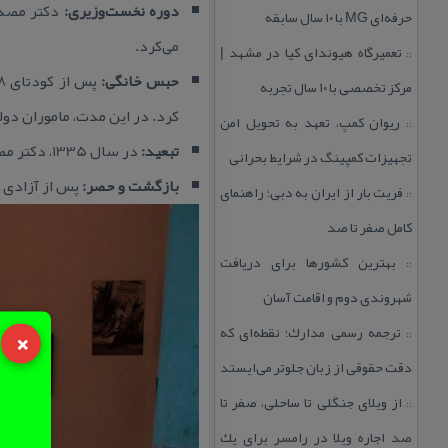
دوره نخست‌وزیری:
دكتر مصدق 
حرفه‌ای MG با ۱۰ سال سابقه
می‌كرد.
تعمیرگاه هیوندای كیا در مشهد |
::
حبس خانگی:
مركز تخصصی با ۱۰ سال تجربه
كرد. در این مدت، ماموران دولت
ریوان كمپ، تعهد به تحویل امن
::
تبعید:
در سال 1335، دكتر مصدق به مدت سه سال به قلعه سمنان تبعید شد.
تجهیزات كمپینگ در شرایط بحرانی
بازگشت و حصر:
پس از آزادی ا
فریت بار از ایران به دبی؛ راهنمای
::
كامل صفر تا صد
بهترین كشورها برای دریافت
::
شهروندی دوم و اقامت آسان
×
ترجمه رسمی مدارك؛ نقطه‌ای كه
::
دقت حقوقی از زبان جلوتر می‌ایستد
از ویلای جنگلی تا ساحلی، صفر تا
::
صد اجاره ویلا در رامسر برای یك