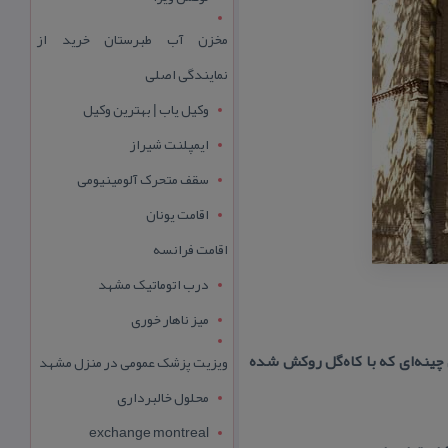
مخزن آب طبرستان خرید از
نمایندگی اصلی
وکیل یاب | بهترین وکیل
ایمپلنت شیراز
سقف متحرک آلومینیومی
اقامت یونان
اقامت فرانسه
درب اتوماتیک مشهد
میز ناهار خوری
ینه‌ای كه با كاه‌گل روكش شده
ویزیت پزشک عمومی در منزل مشهد
محلول خالبرداری
exchange montreal