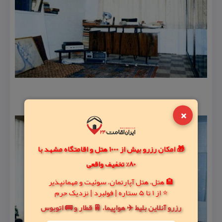
×
🎁 امکان رزرو بیش از 1000 هتل و اقامتگاه مشهد با
80% تخفیف واقعی
🏨 هتل، هتل آپارتمان، سوئیت و مهمانپذیر
⭐ از 1 تا 5 ستاره | فولبرد | نزدیک حرم
رزرو آنلاین بلیط ✈️ هواپیما، 🚆 قطار و 🚌 اتوبوس