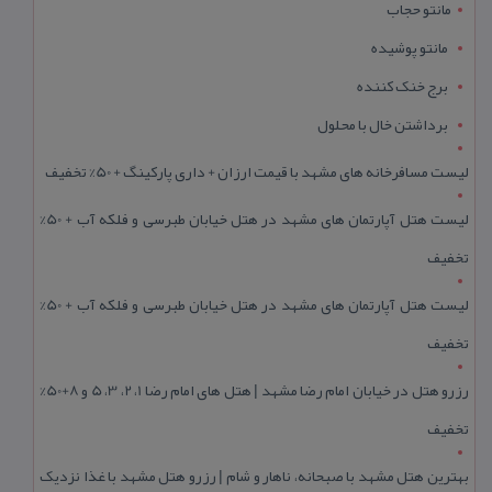
مانتو حجاب
مانتو پوشیده
برج خنک کننده
برداشتن خال با محلول
لیست مسافرخانه های مشهد با قیمت ارزان + داری پارکینگ + 50% تخفیف
لیست هتل آپارتمان های مشهد در هتل خیابان طبرسی و فلکه آب + 50%
تخفیف
لیست هتل آپارتمان های مشهد در هتل خیابان طبرسی و فلکه آب + 50%
تخفیف
رزرو هتل در خیابان امام رضا مشهد | هتل‌ های امام رضا 1، 2، 3، 5 و 8+50%
تخفیف
بهترین هتل مشهد با صبحانه، ناهار و شام | رزرو هتل مشهد با غذا نزدیک