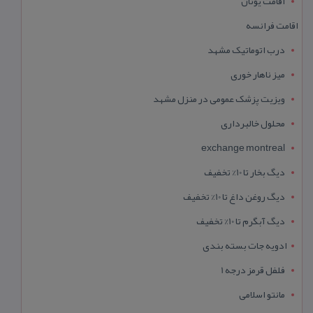
اقامت یونان
اقامت فرانسه
درب اتوماتیک مشهد
میز ناهار خوری
ویزیت پزشک عمومی در منزل مشهد
محلول خالبرداری
exchange montreal
دیگ بخار تا 10% تخفیف
دیگ روغن داغ تا 10% تخفیف
دیگ آبگرم تا 10% تخفیف
ادویه جات بسته بندی
فلفل قرمز درجه 1
مانتو اسلامی