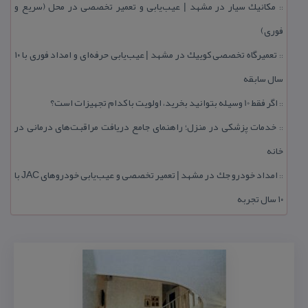
مكانیك سیار در مشهد | عیب‌یابی و تعمیر تخصصی در محل (سریع و
::
فوری)
تعمیرگاه تخصصی كوییك در مشهد | عیب‌یابی حرفه‌ای و امداد فوری با ۱۰
::
سال سابقه
اگر فقط 10 وسیله بتوانید بخرید، اولویت با كدام تجهیزات است؟
::
خدمات پزشكی در منزل؛ راهنمای جامع دریافت مراقبت‌های درمانی در
::
خانه
امداد خودرو جك در مشهد | تعمیر تخصصی و عیب‌یابی خودروهای JAC با
::
۱۰ سال تجربه