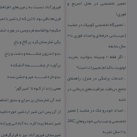
تعمیر تخصصی در محل (سریع و
فیروزآباد نسبت به زمین‌های اطرافش 
فوری)
قرن‌ها باقی بود تا این كه اردشیر با ت
تعمیرگاه تخصصی كوییك در مشهد
::
حكیم ابوالقاسم فردوسی در مورد خشك ك
| عیب‌یابی حرفه‌ای و امداد فوری با ۱۰
یكی شارستان كرد پر كاخ و باغ
سال سابقه
بدو اندرون چشــــمه و دشت و راغ
اگر فقط 10 وسیله بتوانید بخرید،
::
برآورد از چشــــــــمه آتشكده
اولویت با كدام تجهیزات است؟
بدو تازه شــــــد مهر و جشن سده
خدمات پزشكی در منزل؛ راهنمای
::
همی راند از كـوه تا “شهر گور”
جامع دریافت مراقبت‌های درمانی در
خانه
شد آن شارستان پر سرای و ستور (شاهن
امداد خودرو جك در مشهد | تعمیر
از آن پس این شهر اردشیر خوره نامیده
::
تخصصی و عیب‌یابی خودروهای JAC
شهر تسلط پیدا كرد، به آبادانی ویرانه
با ۱۰ سال تجربه
شهرستان فیروزآباد نیز با قرارگرفتن