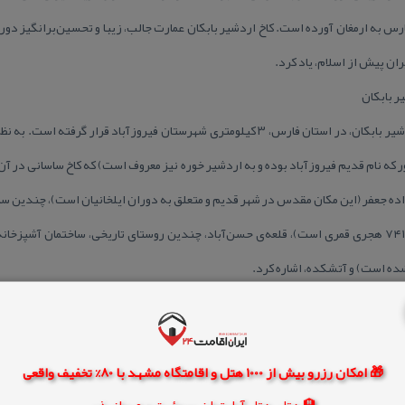
س به ارمغان آورده‌ است. كاخ اردشیر بابكان عمارت جالب، زیبا و تحسین‌برانگیز دو
ران پیش از اسلام، یاد كرد.
ر بابكان
همانگونه كه پیش‌تر بیان شد، كاخ اردشیر بابكان، در استان فارس، ۳ كیلومتری شهرستان فیروز
گور كه نام قدیم فیروزآباد بوده و به اردشیر خوره نیز معروف است) كه كاخ ساسانی در آ
مزاده جعفر (این مكان مقدس در شهر قدیم و متعلق به دوران ایلخانیان است)، چندین س
بر یكی از این سنگ‌ها متعلق به سال ۷۴۱ هجری قمری است)، قلعه‌ی حسن‌آباد، چندین روستای تاریخی، ساختم
شده است) و آتشكده، اشاره كرد.
یران كهن، به نظر می‌رسد بنای تاریخی این كاخ، توسط اردشیر بابكان كه لقب بنیانگذار
كومت اردوان پنجم (بیست و هشتمین و آخرین شاه ایران از سلسله‌ی اشكانیان)، 
🎁 امکان رزرو بیش از 1000 هتل و اقامتگاه مشهد با 80% تخفیف واقعی
🏨 هتل، هتل آپارتمان، سوئیت و مهمانپذیر
ود كه اردشیر پس از پیروزی بر اردوان پنجم در مجاورت شهر گور (نام قدیم شهر فیر