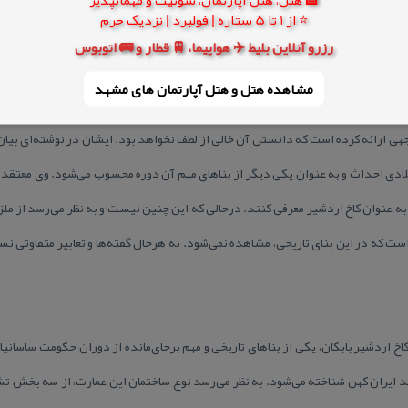
⭐ از 1 تا 5 ستاره | فولبرد | نزدیک حرم
 نهاده‌ است. متون تاریخی جالبی نیز وجود دارد كه توسط مورخین و در قرون گذش
رزرو آنلاین بلیط ✈️ هواپیما، 🚆 قطار و 🚌 اتوبوس
ل توجه را در مورد عمارت كاخ، در اختیار بازماندگان قرار داده‌اند. برخی از آن‌ها 
مشاهده هتل و هتل‌ آپارتمان های مشهد
 آن‌ را به دلیل وسعت زیادش نسبت به سایر آتشكده‌های موجود در استان فارس، به 
توجهی ارائه كرده ‌است كه دانستن آن خالی از لطف نخواهد بود. ایشان در نوشته‌ای بیا
ن نیز شهرت دارد، در سال ۲۲۴ میلادی احداث و به عنوان یكی دیگر از بناهای مهم آن دوره محسوب می‌شود.
به عنوان كاخ اردشیر معرفی كنند. درحالی كه این چنین نیست و به نظر می‌رسد از ملزو
ت كه در این بنای تاریخی، مشاهده نمی‌شود. به هرحال گفته‌ها و تعابیر متفاوتی نس
خ اردشیر بابكان، یكی از بناهای تاریخی و مهم برجای‌مانده از دوران حكومت ساسانیا
مند ایران كهن شناخته می‌شود. به نظر می‌رسد نوع ساختمان این عمارت، از سه بخش ت