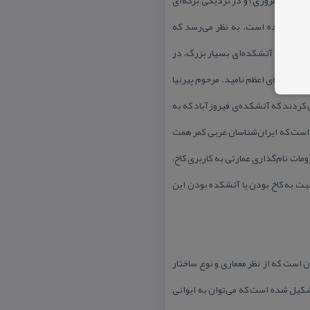
ته ثبت شده است. به نظر می‌رسد كه
معتقدند كه آتشكده‌ای بسیار بزرگ، در
آتشكده‌ی اعظم نامید. مرحوم پیرنیا
ن كردند كه آتشكده‌ی فیروزآباد كه به
 وی معتقد است كه ایران‌شناسان غربی كمر همت
مات نام‌گذاری عمارتی به كاربری كاخ،
بت به كاخ بودن یا آتشكده بودن این
ن است كه از نظر معماری و نوع ساختار
شكیل شده است كه می‌توان به ایوانی