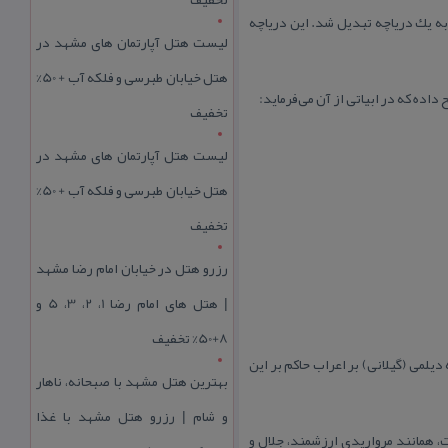
به یك دریاچه تبدیل شد. این دریاچه
لیست هتل آپارتمان های مشهد در
هتل خیابان طبرسی و فلکه آب + 50%
اده كه در ابیاتی از آن می‌فرماید:
تخفیف
لیست هتل آپارتمان های مشهد در
هتل خیابان طبرسی و فلکه آب + 50%
تخفیف
رزرو هتل در خیابان امام رضا مشهد
| هتل‌ های امام رضا 1، 2، 3، 5 و
8+50% تخفیف
یلمی (گیلانی) بر اعراب حاكم بر این
بهترین هتل مشهد با صبحانه، ناهار
و شام | رزرو هتل مشهد با غذا
، همانند مرواریدی ارزشمند، جلال و