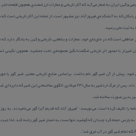
ی و كهن ایران به شمار می‌آید كه آثار تاریخی و عمارات ارزشمندی همچون قلعه‌دختر، 
بابكان كه به آتشكده‌ی فیروزآباد نیز مشهور است، از جمله این‌ آثار تاریخی است كه 
 مناطقی است كه در جای‌جای خود، عمارات و بناهایی تاریخی و كهن به یادگار دارد كه
 شیراز با حضور اثر تاریخی شگفت‌انگیز مجموعه‌ی تخت جمشید، همچون نگینی است
 شود، پیش از آن شهر گور نام داشت. براساس منابع تاریخی معتبر، شهر گور یا جور 
ساسانی) بنا كرد و آنرا تختگاه خود قرار داد. پس از مرگ اردشیر به سال ۲۴۱ میلادی، الگوی
 شهر بدین صورت ساخته شد.
ه را تالیف كرده است، می‌نویسد: “فیروز آباد كه قدیم آنرا گور می‌نامیدند، به روزگ
 پارس حمله كرد چندان كه كوشید نتوانست به حصار شهر گور رخنه كند، لذا جهت رو
آنكه تمام شهر گور در آب غرق شد”.