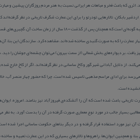
. اثری كه باعث فخر و مباهات هر ایرانی نسبت به هنر مردم روزگاران پیشین و مهار
ردشیر بابكان، تالارهایی تودرتو را برای این عمارت شگرف تاریخی در نظر گرفته‌اند 
استحكام تزئینات این بنای ایران كهن به گونه‌ای است كه همچنان پس از گذشت ۸۰۰
ر عمارت را كه به صورت گنبدی ساخته شده‌اند، مشاهده كرد. سازندگان این بنا، آن‌ها
 نیز یافت. بر دیواره‌های بخش شمالی (از سمت بیرون) می‌توان چشمه‌ای جوشان را دید.
ی‌كند، از دلایل آبادانی شهر گور و كاخ ساسانی در نظر گرفته‌اند. اگر از كاخ خارج شده و
می‌رسد برای ادای مراسم مذهبی تاسیس شده است. چرا كه حضور چهار عنصر آب، خاك، 
 بخشیده است.
رت تاریخی، باعث شده است كه آن را آتشكده‌ی فیروزآباد نیز بنامند. امروزه، ایوا
مطالبی بسیار جالب در مورد نوع معماری صورت گرفته در آن را بدست آورد. به نظر م
 آن نیز مورد استفاده قرار گرفته و در دیگر بناهای حكومت ساسانی اجرا شده است
نا، و همچنین ایوان‌ها، راهروها و تالارهای بسیاری كه در این عمارت تعبیه و ساخته ش