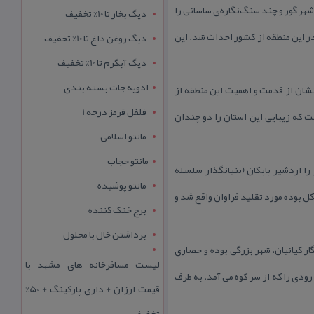
شهر گور و چند سنگ‌نگاره‌ی ساسانی را
دیگ بخار تا 10% تخفیف
در این منطقه از كشور احداث شد. این
دیگ روغن داغ تا 10% تخفیف
دیگ آبگرم تا 10% تخفیف
ادویه جات بسته بندی
 نشان از قدمت و اهمیت این منطقه از
فلفل قرمز درجه 1
 كه زیبایی این استان را دو چندان
مانتو اسلامی
مانتو حجاب
را اردشیر بابكان (بنیانگذار سلسله
مانتو پوشیده
 ساختمانی این شهر كه دایره ای شكل بوده مورد تقلید فراوان واقع شد و
برج خنک کننده
برداشتن خال با محلول
ار كیانیان، شهر بزرگی بوده و حصاری
لیست مسافرخانه های مشهد با
دی را كه از سر كوه می آمد، به طرف
قیمت ارزان + داری پارکینگ + 50%
تخفیف