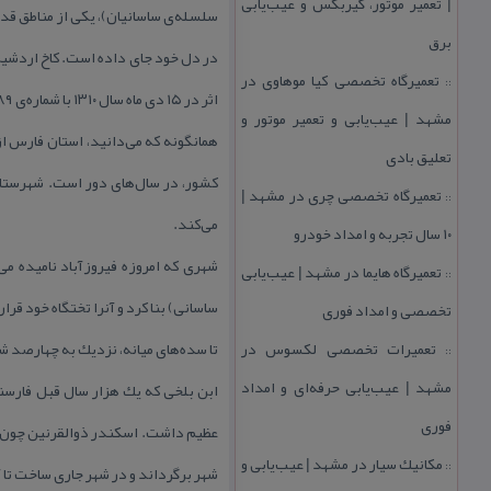
| تعمیر موتور، گیربكس و عیب‌یابی
سلسله‌ی ساسانیان)، یكی از مناطق قدیم
برق
در دل خود جای داده است. كاخ اردشیر 
تعمیرگاه تخصصی كیا موهاوی در
::
اثر در ۱۵ دی‌ ماه سال ۱۳۱۰ با شماره‌ی ۸۹ به ثبت ملی رسید.
مشهد | عیب‌یابی و تعمیر موتور و
همانگونه كه می‌دانید، استان فارس از
تعلیق بادی
كشور، در سال‌های دور است. شهرستان
تعمیرگاه تخصصی چری در مشهد |
::
می‌كند.
۱۰ سال تجربه و امداد خودرو
شهری كه امروزه فیروزآباد نامیده می
تعمیرگاه هایما در مشهد | عیب‌یابی
::
تخصصی و امداد فوری
تعمیرات تخصصی لكسوس در
تا سده‌های میانه، نزدیك به چهارصد
::
مشهد | عیب‌یابی حرفه‌ای و امداد
ابن بلخی كه یك هزار سال قبل فارسنام
فوری
عظیم داشت. اسكندر ذوالقرنین چون به
مكانیك سیار در مشهد | عیب‌یابی و
::
شهر برگرداند و در شهر جاری ساخت تا 