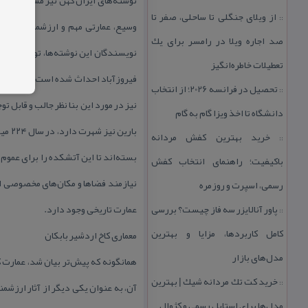
از ویلای جنگلی تا ساحلی، صفر تا
::
وسیع، عمارتی مهم و ارزشمند را بنا
صد اجاره ویلا در رامسر برای یك
نویسندگان این نوشته‌ها، توضیحاتی قاب
تعطیلات خاطره‌انگیز
فیروزآباد احداث شده است كه می‌توان
تحصیل در فرانسه 2026؛ از انتخاب
::
نیز در مورد این بنا نظر جالب و قابل 
دانشگاه تا اخذ ویزا گام به گام
باری
خرید بهترین كفش مردانه
::
بسته‌اند تا این آتشكده را برای عموم 
باكیفیت؛ راهنمای انتخاب كفش
نیازمند فضاها و مكان‌های مخصوصی اس
رسمی، اسپرت و روزمره
پاور آنالایزر سه فاز چیست؟ بررسی
عمارت تاریخی وجود دارد.
::
كامل كاربردها، مزایا و بهترین
معماری كاخ اردشیر بابكان
مدل‌های بازار
همانگونه كه پیش‌تر بیان شد، عمارت كا
خرید كت تك مردانه شیك | بهترین
::
آن، به عنوان یكی دیگر از آثار ارزش
مدل‌ها برای استایل رسمی و كژوال