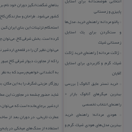
انتخابی هوشمندانه برای استایل
بناهای شگفت‌انگیز دوران خود نام برد
پاییزی و زمستانی
كشور می‌شود. طراحان و سازندگان كاخ ا
پالتو مردانه؛ راهنمای خرید، مدل‌ها
::
و ست‌كردن برای یك استایل
كرده است. بخش شرقی كاخ، می‌توان چها
زمستانی شیك
می‌توان نظیر آن‌ را در قلعه‌ی اردشیر
ژاكت مردانه | راهنمای خرید ژاكت
::
را كه از مجاورت دیوار شرقی كاخ عبور م
شیك، گرم و كاربردی برای استایل
به آتشدانی خواهیم رسید كه به نظر 
آقایان
روزگار، مزیتی شگرف را به این مكان،
خرید تستر عایق آنالوگ | بررسی
::
بهترین میگرهای آنالوگ بازار +
شاید حضور چشمه‌‌ در مجاورت این عما
راهنمای انتخاب تخصصی
اردشیر برجای‌مانده است كه می‌توان 
هودی مردانه؛ راهنمای خرید
::
عمارت تاریخی، در دوران بعد از ساخت
بهترین مدل‌های هودی شیك، گرم و
استفاده از سنگ‌های میخكی در پایه‌ی ب