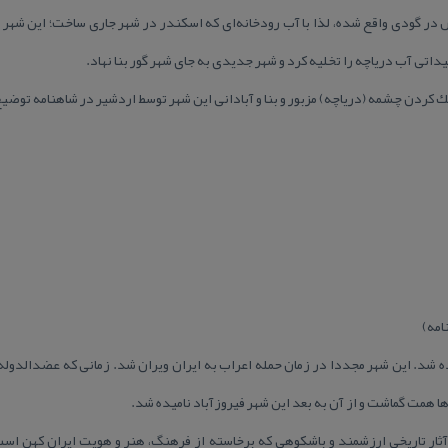
در گودی واقع شده، لذا با آب رودخانه‌ای كه اسكندر در شهر جاری ساخت؛ این شهر 
مهیداتی آب دریاچه را تخلیه كرد و شهر جدیدی به جای شهر گور بنا نهاد.
ردن چشمه (دریاچه) مزبور و بنا و آبادانی این شهر توسط اردشیر در شاهنامه توضیح د
امه)
 شد. این شهر مجددا در زمان حمله اعراب به ایران ویران شد. زمانی كه عضدالدوله د
‌ها همت گماشت و از آن به بعد این شهر فیروزآباد نامیده شد.
 آثار تاریخی ارزشمند و باشكوهی كه برخاسته از فرهنگ، هنر و هویت ایران كهن است