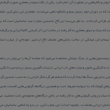
 ایوان و تالارهایی در مجاورت آن، اشاره كرد. یكی از نكات مهم در معماری صورت گرفته‌ی 
كه در دوران خود بسیار مهم و باشكوه تلقی می‌شدند. معماران این بنای كهن، نقش
خانه‌ با زیربنایی بالغ بر ۱۰۴*۵۵ متر طراحی كرده‌اند. به نظر می‌‌رسد این كاخ نخستین عمارت عهد ساسانیان
ند كه سبك و سیاق معماری به كار رفته در ساخت این اثر تاریخی، كاملا ایرانی و برگرفته
نیمه‌تراش میخكی در ساخت بخش‌های مختلف كاخ اردشیر، نمونه‌ای از مهارت استاد
یمه‌ستون‌هایی از سنگ میخكی مشاهده می‌شود كه مشابه آن‌ها را می‌توان در بناه
 به كارگیری فنون و مهارت‌های ناب ایرانی، تزئینات گچبری بسیار زیبا و حیرت‌انگیزی 
 بنا و روی سنگ‌ها ایجاد كرد‌ند كه چشم هر گردشگر خارجی را به حسب تحسین گرد و
های كوچك كه به اینواچه معروف است و همچنین درگاه‌ها، گیلوئی‌هایی (قسمت مابین 
 سبك و روش گیلوئی‌های به كار رفته در بالای درگاه‌های مجموعه‌ی تخت جمشید، می‌
ناسان ایرانی معتقدند، باوجود احداث این عمارت كهن، در بدو پادشاهی ساسانیان، می‌ت