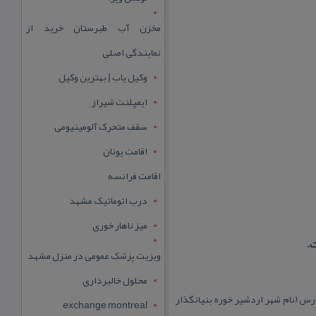
مخزن آب طبرستان خرید از
نمایندگی اصلی
وکیل یاب | بهترین وکیل
ایمپلنت شیراز
سقف متحرک آلومینیومی
اقامت یونان
اقامت فرانسه
درب اتوماتیک مشهد
میز ناهار خوری
ویزیت پزشک عمومی در منزل مشهد
محلول خالبرداری
فیروزآباد فارس (نام شهر اردشیر خوره بنیانگذار
exchange montreal