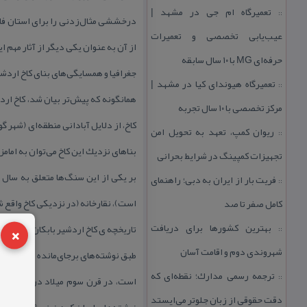
تعمیرگاه ام جی در مشهد |
::
درخششی مثال‌زدنی را برای استان فار
عیب‌یابی تخصصی و تعمیرات
از آن به عنوان یكی دیگر از آثار مهم ای
حرفه‌ای MG با ۱۰ سال سابقه
جغرافیا و همسایگی‌های بنای كاخ اردشی
تعمیرگاه هیوندای كیا در مشهد |
::
مركز تخصصی با ۱۰ سال تجربه
كاخ، از دلایل آبادانی منطقه‌ای (شهر 
ریوان كمپ، تعهد به تحویل امن
::
بناهای نزدیك این كاخ می‌توان به اما
تجهیزات كمپینگ در شرایط بحرانی
فریت بار از ایران به دبی؛ راهنمای
::
است)، نقارخانه (در نزدیكی كاخ واقع 
كامل صفر تا صد
×
بهترین كشورها برای دریافت
تاریخچه‌ ی كاخ اردشیر بابكان
::
شهروندی دوم و اقامت آسان
طبق نوشته‌های برجای‌مانده از دوران ا
ترجمه رسمی مدارك؛ نقطه‌ای كه
::
است، در قرن سوم میلاد در دوران ح
دقت حقوقی از زبان جلوتر می‌ایستد
نوشته‌های ایران كهن نیز مشاهده می‌ش