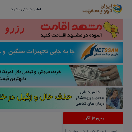
اماکن دیدنی مشهد
ریپورتاژ آگهی
تعمیر تویوتا كرولا در مشهد |
::