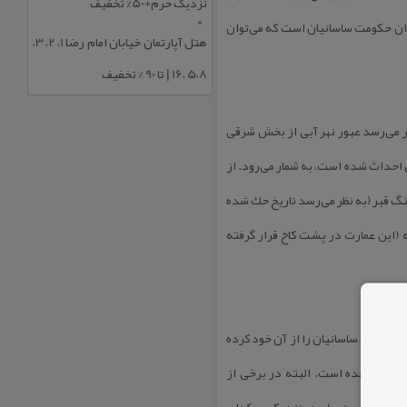
نزدیک حرم+50% تخفیف
ران حكومت ساسانیان است كه می‌توان
هتل آپارتمان خیابان امام رضا 1، 2، 3،
5،8 ،16 | تا 90 % تخفیف
آباد قرار گرفته است. به نظر می‌رسد عبور نهر آبی از بخش شرقی
ن احداث شده است، به شمار می‌رود. از
نگ قبر (به نظر می‌رسد تاریخ حك شده
ان آشپزخانه (این عمارت در پشت كاخ قرار گرفته
 سلسله‌ی ساسانیان را از آن خود كرده
احداث شده است. البته در برخی از
وزآباد امروزی) و در نزدیكی بركه‌ای