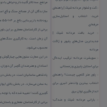
مرتفع، سه تالار گنبددار و حیاطی با دو
كت و شلوار مردانه شیك | راهنمای
::
سازندگان آن از مصالح سنگ و گچ است 
خرید، انتخاب و استایل‌سازی
رود
حرفه‌ای
برخی از كارشناسان معماری بر این باور
خرید بافت مردانه شیك |
::
آن زمان است. به كارگیری سنگ‌های 
جدیدترین مدل‌های پلیور و ژاكت
محسوب می‌شود.
مردانه
در این عمارت ستون‌هایی چهارگوش و ن
سویشرت مردانه؛ تركیب ایده‌آل
::
استادان و هنرمندان گچبر آن دوران، با
برای استایل پاییزی و زمستانی
پاور متر كلمپی چیست؟ راهنمای
پادشاهی ساسانیان است، در بخش درونی
::
انتخاب بهترین وات‌متر انبری برای
به سخن می‌سازد. در بخش بالای ایوان‌
اندازه‌گیری توان برق
گچبری كنند) تعبیه شده كه با توجه به
بارانی مردانه شیك و ضدآب؛
::
برخی از كارشناسان معماری و باستان‌ش