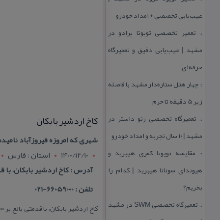
عیب‌یابی تخصصی + امداد خودرو
تعمیر تخصصی تویوتا پرادو در
::
مشهد | عیب‌یابی دقیق و تعمیرگاه
حرفه‌ای
چهار هتل‌ ستاره‌دار مشهد با فاصله
::
زیر 5 دقیقه تا حرم
تعمیرگاه تخصصی رنو داستر در
كاخ اردشیر بابكان
::
مشهد | ۱۰ سال تجربه و امداد خودرو
شهری كه امروزه فیروزآباد نامید
مقایسه تویوتا كمری هیبرید و
1400/12/10
استان : فارس
::
آدرس : كاخ اردشیر بابكان، با قدمتی بالغ بر ۱۸۰۰ سال، در شهرستان فیروزآب
هیوندای سوناتا هیبرید | كدام را
بخریم؟
تلفن : 66059000-021
تعمیرگاه تخصصی SWM در مشهد
::