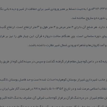
گهواره دید توسط عضد الدوله دیلمی (۳۳۷-۳۷۲ه.ق) به جهت تسلط بر معبر ورودی شهر، برای حفاظت از شهر 
نخورده و ساروج ساخته شد.
در چهار ضلع این طاق، چهار درگاه وجود دارد، هر ضلع آن دارای ۴ متر 
یهای دوره ساسانی است. وی هنگام ساخت دروازه قرآن، این چهار طاق را نیز بر فرا
 و آمد كاروان‌ها و شاهراه ورودی شمال شهر نظارت داشته باشند.
هپایه كه در دامن كوه چهل مقام قرار گرفته، گذشت و سپس در سینه كش كوه از طریق 
 از جانب شهرداری شیراز بوستان كوهپایه احداث شده است و حد فاصل بوستان تا گنب
 ۵/۱۰/۱۳۵۲ با شماره ۹۶۱ در فهرست آثار ملی ایران به ثبت رسید.
هل مقام شیراز، در دره تنگ قرآن بر فراز كوه جانب شرقی آن، مشرف به تنگ الله اكبر و د
از آن گنبدی مخروطی شكل وجود دارد و برخی آن را گهواره دید و یا گهواره دیو می خو