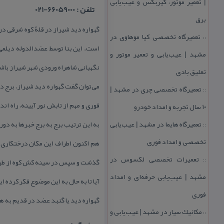
| تعمیر موتور، گیربكس و عیب‌یابی
تلفن : 66059000-021
برق
تعمیرگاه تخصصی كیا موهاوی در
::
است. این بنا توسط عضدالدوله دیلمی س
مشهد | عیب‌یابی و تعمیر موتور و
نگهبانی شاهراه ورودی شهر شیراز باش
تعلیق بادی
می‌توان گفت گهواره دید شیراز، برج دید
تعمیرگاه تخصصی چری در مشهد |
::
فوری و مهم از تابش نور آیینه، راه ان
۱۰ سال تجربه و امداد خودرو
تعمیرگاه هایما در مشهد | عیب‌یابی
به این ترتیب برج به برج خبرها به دو
::
تخصصی و امداد فوری
هم اكنون اطراف این مكان درختكاری شد
تعمیرات تخصصی لكسوس در
::
گذشت و سپس در سینه كش كوه از طریق 
مشهد | عیب‌یابی حرفه‌ای و امداد
آیا تا به حال به این موضوع فكر كرده 
فوری
گهواره دید یا گنبد عضد در قدیم به 
مكانیك سیار در مشهد | عیب‌یابی و
::