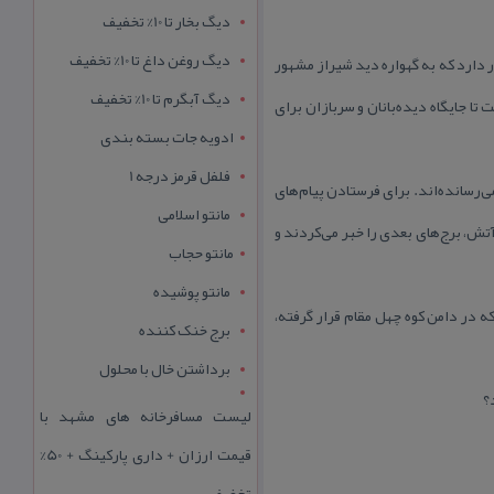
دیگ بخار تا 10% تخفیف
دیگ روغن داغ تا 10% تخفیف
كوه شرقی دروازه قرآن درست رو به روی تكیه مشرقی چارتاقی گنبددار با طول و عرض ۴×۴ متر قرار دارد كه به گهواره دید شیراز مشهور
دیگ آبگرم تا 10% تخفیف
ا جایگاه دیده‌بانان و سربازان برای
ادویه جات بسته بندی
فلفل قرمز درجه 1
ی‌رسانده‌اند. برای فرستادن پیام‌‌های
مانتو اسلامی
تش، برج‌‌های بعدی را خبر می‌كردند و
مانتو حجاب
مانتو پوشیده
ه در دامن كوه چهل مقام قرار گرفته،
برج خنک کننده
برداشتن خال با محلول
؟
لیست مسافرخانه های مشهد با
قیمت ارزان + داری پارکینگ + 50%
تخفیف