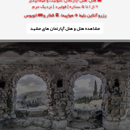
⭐ از 1 تا 5 ستاره | فولبرد | نزدیک حرم
رزرو آنلاین بلیط ✈️ هواپیما، 🚆 قطار و 🚌 اتوبوس
مشاهده هتل و هتل‌ آپارتمان های مشهد