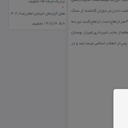
نزدیک حرم+50% تخفیف
و علامت دادن در دوران گذشته، از سنگ
هتل آپارتمان خیابان امام رضا 1، 2، 3،
تراش نخورده و ساروج ساخته شد. در چهار ضلع این طاق، چهار درگاه وجود دارد، هر ضلع آن دارای ۴ متر عرض و ۴ متر طول و ۳ متر ارتفاع است. ارتفاع گنبد نیز سه
5،8 ،16 | تا 90 % تخفیف
 مقام از جانب شهرداری شیراز بوستان
پس از انقلاب اسلامی مرمت شد و در