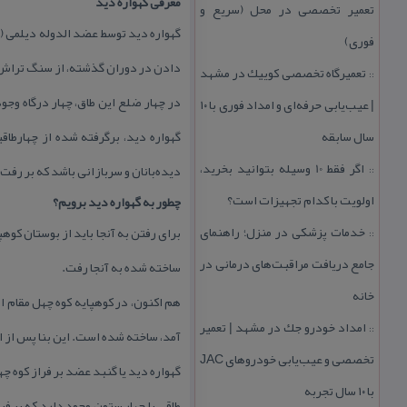
معرفی گهواره دید
تعمیر تخصصی در محل (سریع و
فوری)
دادن در دوران گذشته، از سنگ تراش 
تعمیرگاه تخصصی كوییك در مشهد
::
| عیب‌یابی حرفه‌ای و امداد فوری با ۱۰
سال سابقه
گهواره دید، برگرفته شده از چهارطاق
اگر فقط 10 وسیله بتوانید بخرید،
دیده‌بانان و سربازانی باشد كه بر رفت
::
اولویت با كدام تجهیزات است؟
چطور به گهواره دید برویم؟
خدمات پزشكی در منزل؛ راهنمای
برای رفتن به آنجا باید از بوستان كو
::
جامع دریافت مراقبت‌های درمانی در
ساخته شده به آنجا رفت.
خانه
هم اكنون، در كوهپایه كوه چهل مقام
امداد خودرو جك در مشهد | تعمیر
::
آمد، ساخته شده است. این بنا پس از انقلاب اسلامی مرمت شد و در تاریخ
تخصصی و عیب‌یابی خودروهای JAC
گهواره دید یا گنبد عضد بر فراز كوه چ
با ۱۰ سال تجربه
طاقی با چهار ستون وجود دارد كه بر فر