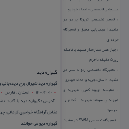
عیب‌یابی تخصصی + امداد خودرو
تعمیر تخصصی تویوتا پرادو در
::
مشهد | عیب‌یابی دقیق و تعمیرگاه
حرفه‌ای
چهار هتل‌ ستاره‌دار مشهد با فاصله
::
زیر 5 دقیقه تا حرم
تعمیرگاه تخصصی رنو داستر در
گهواره دید
::
مشهد | ۱۰ سال تجربه و امداد خودرو
گهواره دید شیراز، برج دیده‌‌بانی 
مقایسه تویوتا كمری هیبرید و
::
1400/12/10
استان : فارس
هیوندای سوناتا هیبرید | كدام را
آدرس : گهواره دید یا گنبد عضد
بخریم؟
مقابل آرامگاه خواجوی كرمانی، چه
تعمیرگاه تخصصی SWM در مشهد
::
گهواره دیو می خوانند