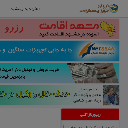
اماکن دیدنی مشهد
ریپورتاژ آگهی
تعمیر تویوتا كرولا در مشهد |
::