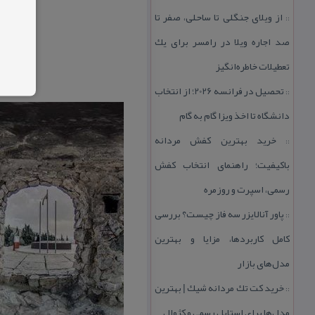
از ویلای جنگلی تا ساحلی، صفر تا
::
صد اجاره ویلا در رامسر برای یك
تعطیلات خاطره‌انگیز
تحصیل در فرانسه 2026؛ از انتخاب
::
دانشگاه تا اخذ ویزا گام به گام
خرید بهترین كفش مردانه
::
باكیفیت؛ راهنمای انتخاب كفش
رسمی، اسپرت و روزمره
پاور آنالایزر سه فاز چیست؟ بررسی
::
كامل كاربردها، مزایا و بهترین
مدل‌های بازار
خرید كت تك مردانه شیك | بهترین
::
مدل‌ها برای استایل رسمی و كژوال