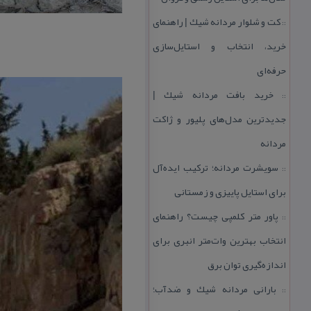
كت و شلوار مردانه شیك | راهنمای
::
خرید، انتخاب و استایل‌سازی
حرفه‌ای
خرید بافت مردانه شیك |
::
جدیدترین مدل‌های پلیور و ژاكت
مردانه
سویشرت مردانه؛ تركیب ایده‌آل
::
برای استایل پاییزی و زمستانی
پاور متر كلمپی چیست؟ راهنمای
::
انتخاب بهترین وات‌متر انبری برای
اندازه‌گیری توان برق
بارانی مردانه شیك و ضدآب؛
::