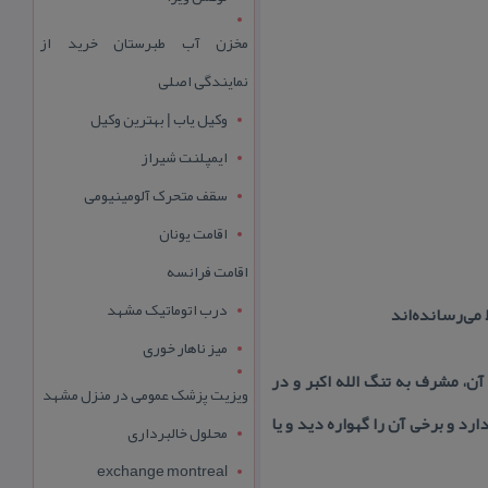
مخزن آب طبرستان خرید از
نمایندگی اصلی
وکیل یاب | بهترین وکیل
ایمپلنت شیراز
سقف متحرک آلومینیومی
اقامت یونان
اقامت فرانسه
درب اتوماتیک مشهد
 می‌رسانده‌اند
میز ناهار خوری
ن، مشرف به تنگ الله اكبر و در
ویزیت پزشک عمومی در منزل مشهد
د و برخی آن را گهواره دید و یا
محلول خالبرداری
exchange montreal