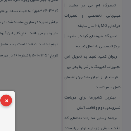
تعمیرگاه ام جی در مشهد |
::
(۳۳۷-۳۷۲ه.ق) به جهت تسلط
عیب‌یابی تخصصی و تعمیرات
حرفه‌ای MG با ۱۰ سال سابقه
متر و نیم می باشد. بنای كلی این گهو
تعمیرگاه هیوندای كیا در مشهد |
::
كوهپایه احداث شده است و حد فاصل ب
مركز تخصصی با ۱۰ سال تجربه
تاریخ ۵/۱۰/۱۳۵۲ با شماره ۹۶۱ در فهرست آثار ملی ایران به ثبت رسید.
ریوان كمپ، تعهد به تحویل امن
::
تجهیزات كمپینگ در شرایط بحرانی
فریت بار از ایران به دبی؛ راهنمای
::
كامل صفر تا صد
×
بهترین كشورها برای دریافت
::
شهروندی دوم و اقامت آسان
ترجمه رسمی مدارك؛ نقطه‌ای كه
::
دقت حقوقی از زبان جلوتر می‌ایستد