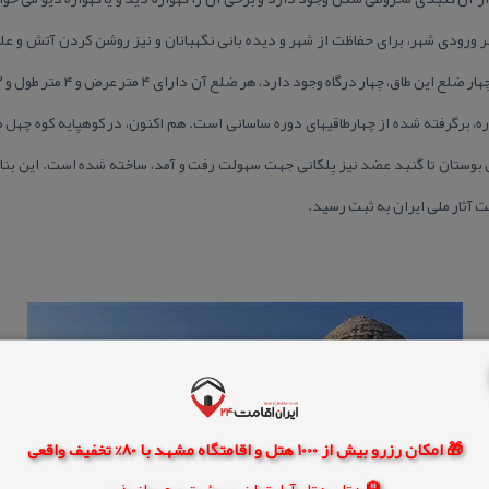
 بر معبر ورودی شهر، برای حفاظت از شهر و دیده بانی نگهبانان و نیز روشن كردن آتش 
اره، برگرفته شده از چهارطاقیهای دوره ساسانی است. هم اكنون، در كوهپایه كوه چهل
وستان تا گنبد عضد نیز پلكانی جهت سهولت رفت و آمد، ساخته شده است. این بنا 
🎁 امکان رزرو بیش از 1000 هتل و اقامتگاه مشهد با 80% تخفیف واقعی
🏨 هتل، هتل آپارتمان، سوئیت و مهمانپذیر