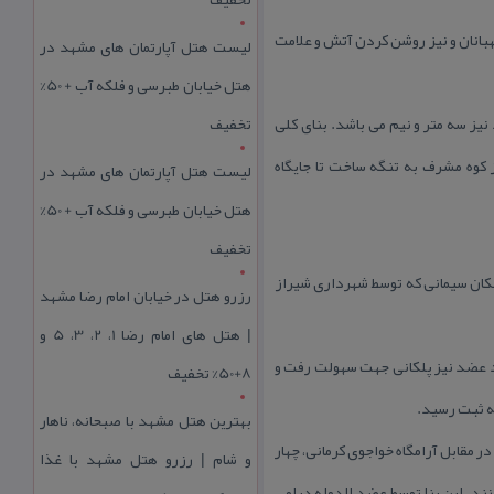
و دیده بانی نگهبانان و نیز روشن كردن آتش و علامت
لیست هتل آپارتمان های مشهد در
هتل خیابان طبرسی و فلکه آب + 50%
عرض و ۴ متر طول و ۳ متر ارتفاع است. ارتفاع گنبد نیز سه متر و نیم می باشد. بنای كلی
تخفیف
ز كوه مشرف به تنگه ساخت تا جایگاه
لیست هتل آپارتمان های مشهد در
هتل خیابان طبرسی و فلکه آب + 50%
تخفیف
پلكان سیمانی كه توسط شهرداری شیراز
رزرو هتل در خیابان امام رضا مشهد
| هتل‌ های امام رضا 1، 2، 3، 5 و
د عضد نیز پلكانی جهت سهولت رفت و
8+50% تخفیف
بهترین هتل مشهد با صبحانه، ناهار
ر مقابل آرامگاه خواجوی كرمانی، چهار
و شام | رزرو هتل مشهد با غذا
انند. این بنا توسط عضد الدوله دیلمی