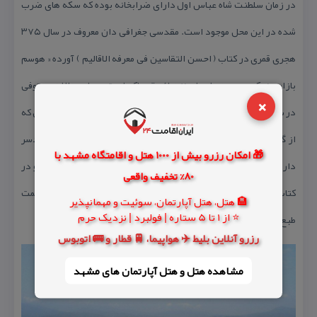
در زمان سلطنت شاه عباس اول دارای ضرابخانه بوده كه سكه های ضرب
شده در این محل موجود است. مقدسی جغرافی دان معروف در سال ۳۷۵
هجری قمری در كتاب ( احسن التقاسین فی معرفه الاقالیم ) آورده « هوسم
بازاری نیكو و مسجد جامع ای نزدیك مقر حاكم است » و یا حمدالله مستوفی
×
در سال ۷۴۰ هجری قمری از هوسم به عنوان بندر و لنگرگاه كشتی هایی كه
از گرگان و طبرستان آذوقه حمل می كردند یاد نموده است. مردم رودسر
🎁 امکان رزرو بیش از 1000 هتل و اقامتگاه مشهد با
دارای عواطف و پایبند به اصول مذهبی می باشند. این مطلب را رابینو در
80% تخفیف واقعی
كتاب ولایات دارالمرز گیلان بدین صورت آورده « مردم رودسر به ملایمت
🏨 هتل، هتل آپارتمان، سوئیت و مهمانپذیر
⭐ از 1 تا 5 ستاره | فولبرد | نزدیک حرم
طبع و علاقه مندی به مذهب معروف می باشند.»
رزرو آنلاین بلیط ✈️ هواپیما، 🚆 قطار و 🚌 اتوبوس
مشاهده هتل و هتل‌ آپارتمان های مشهد