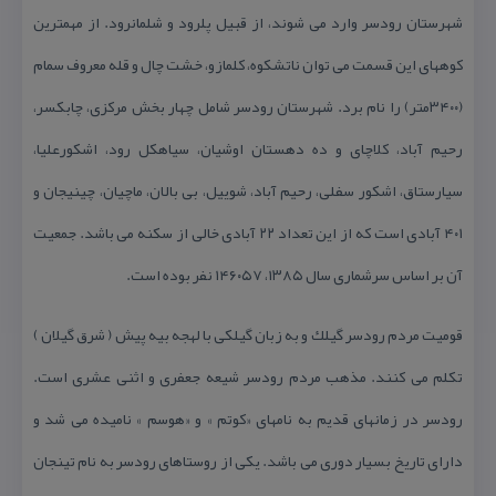
شهرستان رودسر وارد می شوند، از قبیل پلرود و شلمانرود. از مهمترین
كوههای این قسمت می توان ناتشكوه، كلمازو، خشت چال و قله معروف سمام
(۳۴۰۰متر) را نام برد. شهرستان رودسر شامل چهار بخش مركزی، چابكسر،
رحیم آباد، كلاچای و ده دهستان اوشیان، سیاهكل رود، اشكورعلیا،
سیارستاق، اشكور سفلی، رحیم آباد، شوییل، بی بالان، ماچیان، چینی‍جان و
۴۰۱ آبادی است كه از این تعداد ۲۲ آبادی خالی از سكنه می باشد. جمعیت
آن بر اساس سرشماری سال ۱۳۸۵،‌ ۱۴۶۰۵۷ نفر بوده است.
قومیت مردم رودسر گیلك و به زبان گیلكی با لهجه بیه پیش ( شرق گیلان )
تكلم می كنند. مذهب مردم رودسر شیعه جعفری و اثنی عشری است.
رودسر در زمانهای قدیم به نامهای «كوتم » و «هوسم » نامیده می شد و
دارای تاریخ بسیار دوری می باشد. یكی از روستاهای رودسر به نام تینجان