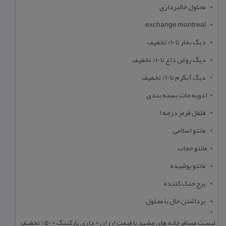
محلول خالبرداری
exchange montreal
دیگ بخار تا 10% تخفیف
دیگ روغن داغ تا 10% تخفیف
دیگ آبگرم تا 10% تخفیف
ادویه جات بسته بندی
فلفل قرمز درجه 1
مانتو اسلامی
مانتو حجاب
مانتو پوشیده
برج خنک کننده
برداشتن خال با محلول
لیست مسافرخانه های مشهد با قیمت ارزان + داری پارکینگ + 50% تخفیف