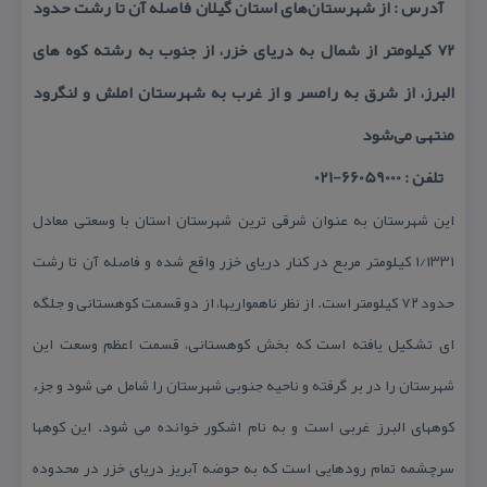
آدرس : از شهرستان‌‌های استان گیلان فاصله آن تا رشت حدود
۷۲ كیلومتر از شمال به دریای خزر، از جنوب به رشته كوه های
البرز، از شرق به رامسر و از غرب به شهرستان املش و لنگرود
منتهی می‌شود
تلفن : 66059000-021
این شهرستان به عنوان شرقی ترین شهرستان استان با وسعتی معادل
۱/۱۳۳۱ كیلومتر مربع در كنار دریای خزر واقع شده و فاصله آن تا رشت
حدود ۷۲ كیلومتر است. از نظر ناهمواریها، از دو قسمت كوهستانی و جلگه
ای تشكیل یافته است كه بخش كوهستانی، قسمت اعظم وسعت این
شهرستان را در بر گرفته و ناحیه جنوبی شهرستان را شامل می شود و جزء
كوههای البرز غربی است و به نام اشكور خوانده می شود. این كوهها
سرچشمه تمام رودهایی است كه به حوضه آبریز دریای خزر در محدوده