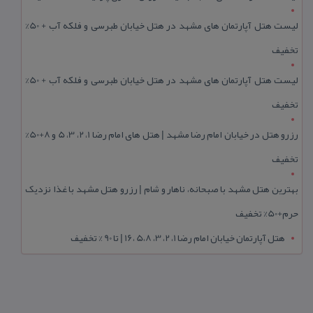
لیست هتل آپارتمان های مشهد در هتل خیابان طبرسی و فلکه آب + 50%
تخفیف
لیست هتل آپارتمان های مشهد در هتل خیابان طبرسی و فلکه آب + 50%
تخفیف
رزرو هتل در خیابان امام رضا مشهد | هتل‌ های امام رضا 1، 2، 3، 5 و 8+50%
تخفیف
بهترین هتل مشهد با صبحانه، ناهار و شام | رزرو هتل مشهد با غذا نزدیک
حرم+50% تخفیف
هتل آپارتمان خیابان امام رضا 1، 2، 3، 5،8 ،16 | تا 90 % تخفیف