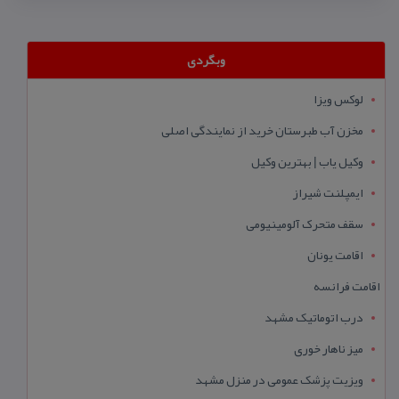
وبگردی
لوکس ویزا
مخزن آب طبرستان خرید از نمایندگی اصلی
وکیل یاب | بهترین وکیل
ایمپلنت شیراز
سقف متحرک آلومینیومی
اقامت یونان
اقامت فرانسه
درب اتوماتیک مشهد
میز ناهار خوری
ویزیت پزشک عمومی در منزل مشهد