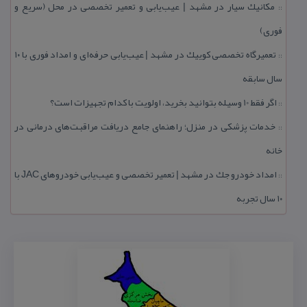
مكانیك سیار در مشهد | عیب‌یابی و تعمیر تخصصی در محل (سریع و
::
فوری)
تعمیرگاه تخصصی كوییك در مشهد | عیب‌یابی حرفه‌ای و امداد فوری با ۱۰
::
سال سابقه
اگر فقط 10 وسیله بتوانید بخرید، اولویت با كدام تجهیزات است؟
::
خدمات پزشكی در منزل؛ راهنمای جامع دریافت مراقبت‌های درمانی در
::
خانه
امداد خودرو جك در مشهد | تعمیر تخصصی و عیب‌یابی خودروهای JAC با
::
۱۰ سال تجربه