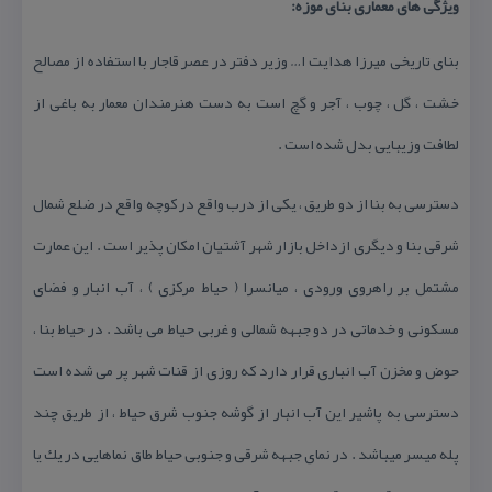
ویژگی های معماری بنای موزه:
بنای تاریخی میرزا هدایت ا… وزیر دفتر در عصر قاجار با استفاده از مصالح
خشت ، گل ، چوب ، آجر و گچ است به دست هنرمندان معمار به باغی از
لطافت وزیبایی بدل شده است .
دسترسی به بنا از دو طریق ، یكی از درب واقع در كوچه واقع در ضلع شمال
شرقی بنا و دیگری ازداخل بازار شهر آشتیان امكان پذیر است . این عمارت
مشتمل بر راهروی ورودی ، میانسرا ( حیاط مركزی ) ، آب انبار و فضای
مسكونی و خدماتی در دو جبهه شمالی و غربی حیاط می باشد . در حیاط بنا ،
حوض و مخزن آب انباری قرار دارد كه روزی از قنات شهر پر می شده است
دسترسی به پاشیر این آب انبار از گوشه جنوب شرق حیاط ، از طریق چند
پله میسر می­باشد . در نمای جبهه شرقی و جنوبی حیاط طاق نماهایی در یك یا