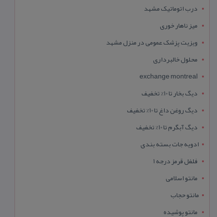
درب اتوماتیک مشهد
میز ناهار خوری
ویزیت پزشک عمومی در منزل مشهد
محلول خالبرداری
exchange montreal
دیگ بخار تا 10% تخفیف
دیگ روغن داغ تا 10% تخفیف
دیگ آبگرم تا 10% تخفیف
ادویه جات بسته بندی
فلفل قرمز درجه 1
مانتو اسلامی
مانتو حجاب
مانتو پوشیده