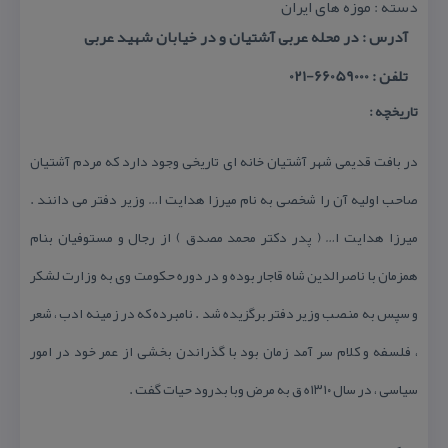
دسته : موزه های ایران
آدرس : در محله عربی آشتیان و در خیابان شهید عربی
تلفن : 66059000-021
تاریخچه :
در بافت قدیمی شهر آشتیان خانه ای تاریخی وجود دارد كه مردم آشتیان
صاحب اولیه آن را شخصی به نام میرزا هدایت ا… وزیر دفتر می دانند .
میرزا هدایت ا… ( پدر دكتر محمد مصدق ) از رجال و مستوفیان بنام
همزمان با ناصرالدین شاه قاجار بوده و در دوره حكومت وی به وزارت لشكر
و سپس به منصب وزیر دفتر برگزیده شد . نامبرده كه در زمینه ادب ، شعر
، فلسفه و كلام سر آمد زمان بود با گذراندن بخشی از عمر خود در امور
سیاسی ، در سال ۱۳۱۰ه ق به مرض وبا بدرود حیات گفت .