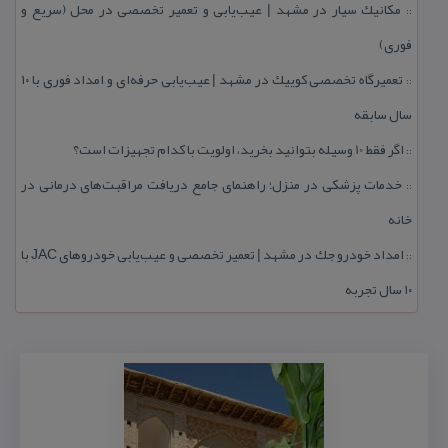
مكانیك سیار در مشهد | عیب‌یابی و تعمیر تخصصی در محل (سریع و
::
فوری)
تعمیرگاه تخصصی كوییك در مشهد | عیب‌یابی حرفه‌ای و امداد فوری با ۱۰
::
سال سابقه
اگر فقط 10 وسیله بتوانید بخرید، اولویت با كدام تجهیزات است؟
::
خدمات پزشكی در منزل؛ راهنمای جامع دریافت مراقبت‌های درمانی در
::
خانه
امداد خودرو جك در مشهد | تعمیر تخصصی و عیب‌یابی خودروهای JAC با
::
۱۰ سال تجربه