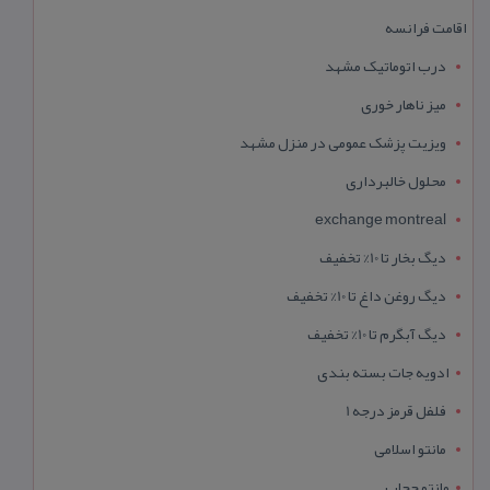
اقامت فرانسه
درب اتوماتیک مشهد
میز ناهار خوری
ویزیت پزشک عمومی در منزل مشهد
محلول خالبرداری
exchange montreal
دیگ بخار تا 10% تخفیف
دیگ روغن داغ تا 10% تخفیف
دیگ آبگرم تا 10% تخفیف
ادویه جات بسته بندی
فلفل قرمز درجه 1
مانتو اسلامی
مانتو حجاب