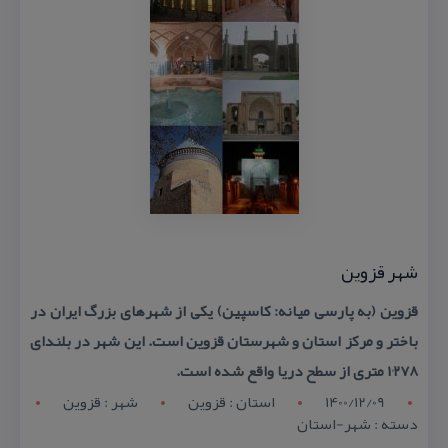
شهر قزوین
قزوین (به پارسی میانه: كاسپین) یكی از شهرهای بزرگ ایران در
باختر و مركز استان و شهرستان قزوین است. این شهر در بلندای
۱٬۲۷۸ متری از سطح دریا واقع شده است.
1400/12/09
استان : قزوين
شهر : قزوين
دسته : شهر-استان