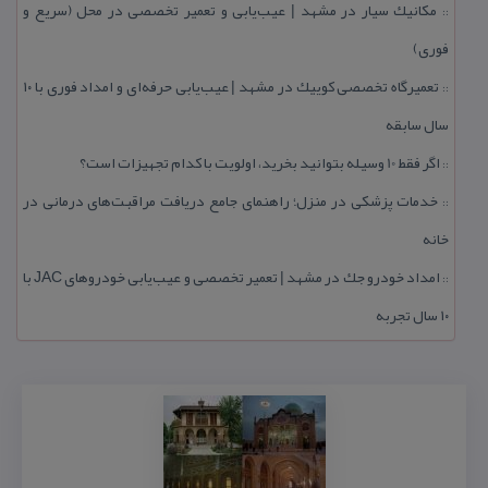
مكانیك سیار در مشهد | عیب‌یابی و تعمیر تخصصی در محل (سریع و
::
فوری)
تعمیرگاه تخصصی كوییك در مشهد | عیب‌یابی حرفه‌ای و امداد فوری با ۱۰
::
سال سابقه
اگر فقط 10 وسیله بتوانید بخرید، اولویت با كدام تجهیزات است؟
::
خدمات پزشكی در منزل؛ راهنمای جامع دریافت مراقبت‌های درمانی در
::
خانه
امداد خودرو جك در مشهد | تعمیر تخصصی و عیب‌یابی خودروهای JAC با
::
۱۰ سال تجربه