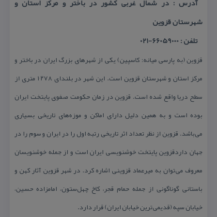
آدرس : در شمال غربی كشور در باختر و مركز استان و
شهرستان قزوین
تلفن : 66059000-021
قزوین (به پارسی میانه: كاسپین) یكی از شهرهای بزرگ ایران در باختر و
مركز استان و شهرستان قزوین است. این شهر در بلندای ۱٬۲۷۸ متری از
سطح دریا واقع شده است. قزوین در زمان حكومت صفوی پایتخت ایران
بوده است و به همین دلیل دارای اماكن و موزه‌های تاریخی بسیاری
می‌باشد. قزوین از نظر تعداد اثر تاریخی رتبه اول را در ایران و سوم را در
جهان داردقزوین پایتخت خوشنویسی ایران است و از جمله خوشنویسان
معروف می‌توان به میرعماد قزوینی اشاره كرد. در شهر قزوین آثار كهن و
باستانی گوناگونی از جمله حمام قجر، كاخ چهل‌ستون، امامزاده حسین،
خیابان سپه (قدیمی‌ترین خیابان ایران) قرار دارد.