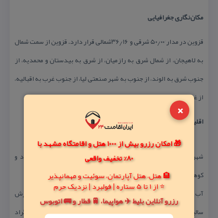
مكان‌نگاری جغرافیایی
قزوین در مدار °۵۰٫۰۰ شرقی و °۳۶٫۱۶شمالی قرار دارد. قزوین از سمت شمال
به لاهیجان، از شمال شرق به رازمیان، از شرق به بیدستان و محمدیه، از
جنوب شرق به الوند، از جنوب به شهر صنعتی لیا، از جنوب غرب به اقبالیه،
از غرب به محمودآباد نمونه و از شمال غرب به منجیل راه پیدا می‌كند.
×
اقلیم
🎁 امکان رزرو بیش از 1000 هتل و اقامتگاه مشهد با
شهر قزوین در شمال غربی كشور قرار گرفته و آب و هوای آن سرد و
80% تخفیف واقعی
كوهستانی است.
🏨 هتل، هتل آپارتمان، سوئیت و مهمانپذیر
⭐ از 1 تا 5 ستاره | فولبرد | نزدیک حرم
آب و هوای قزوین در تابستان خنك و در زمستان سرد است. میزان بارش
رزرو آنلاین بلیط ✈️ هواپیما، 🚆 قطار و 🚌 اتوبوس
سالیانه قزوین حدود ۳۱۸ میلیمتر و دمای متوسط هوا ۱۴ درجه سانتی‌گراد