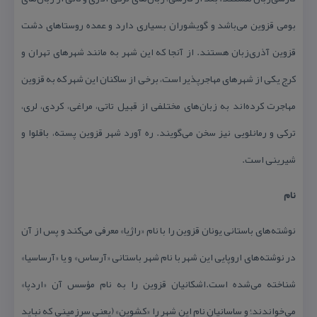
بومی قزوین می‌باشد و گویشوران بسیاری دارد و عمده روستاهای دشت
قزوین آذری‌زبان هستند. از آنجا كه این شهر به مانند شهرهای تهران و
كرج یكی از شهرهای مهاجرپذیر است، برخی از ساكنان این شهر كه به قزوین
مهاجرت كرده‌اند به زبان‌های مختلفی از قبیل تاتی، مراغی، كردی، لری،
تركی و رمانلویی نیز سخن می‌گویند. ره آورد شهر قزوین پسته، باقلوا و
شیرینی است.
نام
نوشته‌های باستانی یونان قزوین را با نام «راژیا» معرفی می‌كند و پس از آن
در نوشته‌های اروپایی این شهر با نام شهر باستانی «آرساس» و یا «آرساسیا»
شناخته می‌شده است.اشكانیان قزوین را به نام مؤسس آن «اردپا»
می‌خواندند؛ و ساسانیان نام این شهر را «كشوین» (یعنی سرزمینی كه نباید