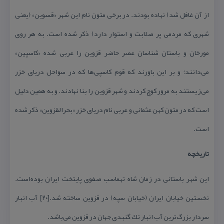
از آن غافل شد) نهاده بودند. در برخی متون نام این شهر «قسوین» (یعنی
شهری كه مردمی پر صلابت و استوار دارد) ذكر شده است. به هر روی
مورخان و باستان شناسان عصر حاضر قزوین را عربی شده «كاسپین»
می‌دانند؛ و بر این باورند كه قوم كاسپی‌ها كه در سواحل دریای خزر
می‌زیستند به مرور كوچ كردند و شهر قزوین را بنا نهادند. و به همین دلیل
است كه در متون كهن عثمانی و عربی نام دریای خزر «بحرالقزوین» ذكر شده
است.
تاریخچه
این شهر باستانی در زمان شاه تهماسب صفوی پایتخت ایران بوده‌است.
نخستین خیابان ایران (خیابان سپه) در قزوین ساخته شد.[۲۰] آب انبار
سردار بزرگ‌ترین آب انبار تك گنبدی جهان در قزوین می‌باشد.