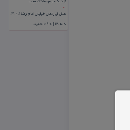
نزدیک حرم+50% تخفیف
هتل آپارتمان خیابان امام رضا 1، 2، 3،
5،8 ،16 | تا 90 % تخفیف