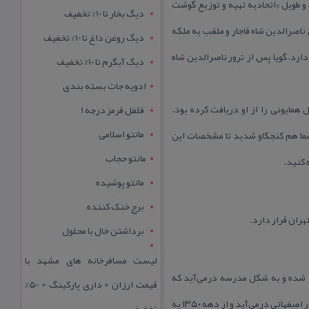
 طویل «اتحادیه تهیه و توزیع گوشت
دیگ بخار تا 10% تخفیف
ین همسر عقدی ناصرالدین شاه قاجار و ملقب به ملكه
دیگ روغن داغ تا 10% تخفیف
۱) بود و این خانه، كه به نام وی شهرت دارد، گویا پس از ترور ناصرالدین شاه
دیگ آبگرم تا 10% تخفیف
ادویه جات بسته بندی
همایونی را از او دریافت كرده بود.
فلفل قرمز درجه 1
مانتو اسلامی
 شما هم كنجكاو شدید تا مشخصات این
مانتو حجاب
 كنید.
مانتو پوشیده
برج خنک کننده
هران قرار دارد.
برداشتن خال با محلول
لیست مسافرخانه های مشهد با
ج شده و به شكل مدرسه درمی‌آید كه
قیمت ارزان + داری پارکینگ + 50%
پروفسور محمود حسابی یكی از دانش‌آموختگان همین مدرسه بوده است. در سال ۱۳۳۰ هم این بنا به تملك شخصی به نام نادر اصفهانی درمی‌آید و از دهه ۱۳۵۰ به
تخفیف