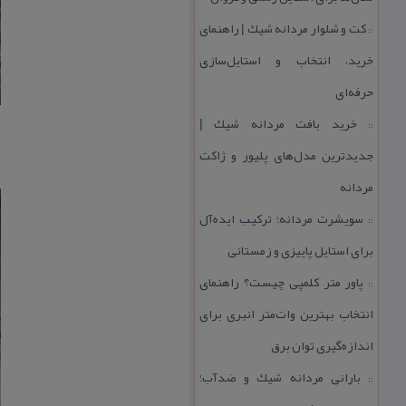
كت و شلوار مردانه شیك | راهنمای
::
خرید، انتخاب و استایل‌سازی
حرفه‌ای
خرید بافت مردانه شیك |
::
جدیدترین مدل‌های پلیور و ژاكت
مردانه
سویشرت مردانه؛ تركیب ایده‌آل
::
برای استایل پاییزی و زمستانی
پاور متر كلمپی چیست؟ راهنمای
::
انتخاب بهترین وات‌متر انبری برای
اندازه‌گیری توان برق
بارانی مردانه شیك و ضدآب؛
::