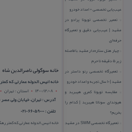
عیب‌یابی تخصصی + امداد خودرو
تعمیر تخصصی تویوتا پرادو در
::
مشهد | عیب‌یابی دقیق و تعمیرگاه
حرفه‌ای
چهار هتل‌ ستاره‌دار مشهد با فاصله
::
زیر 5 دقیقه تا حرم
خانه سوگولی ناصرالدین شاه
تعمیرگاه تخصصی رنو داستر در
::
مشهد | ۱۰ سال تجربه و امداد خودرو
خانه انیس الدوله عمارتی كه كمت
1400/12/08
استان : تهران
مقایسه تویوتا كمری هیبرید و
::
آدرس : تهران، خیابان ولی عصر با
هیوندای سوناتا هیبرید | كدام را
تلفن : 66059000-021
بخریم؟
تعمیرگاه تخصصی SWM در مشهد
خانه انیس الدوله عمارتی كه كمتر ره
::