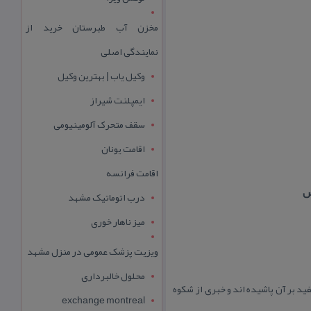
مخزن آب طبرستان خرید از
نمایندگی اصلی
وکیل یاب | بهترین وکیل
ایمپلنت شیراز
سقف متحرک آلومینیومی
اقامت یونان
اقامت فرانسه
س
درب اتوماتیک مشهد
میز ناهار خوری
ویزیت پزشک عمومی در منزل مشهد
محلول خالبرداری
د بر آن پاشیده اند و خبری از شكوه
exchange montreal