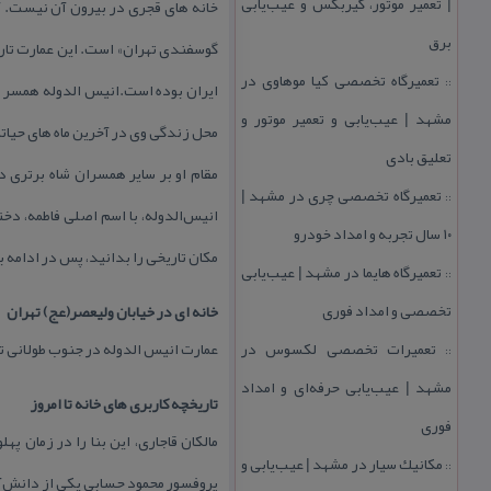
| تعمیر موتور، گیربكس و عیب‌یابی
خانه های قجری در بیرون آن نیست. آ
برق
تعمیرگاه تخصصی كیا موهاوی در
::
مشهد | عیب‌یابی و تعمیر موتور و
محل زندگی وی در آخرین ماه های حیا
تعلیق بادی
مقام او بر سایر همسران شاه برتری د
تعمیرگاه تخصصی چری در مشهد |
::
انیس‌الدوله، با اسم اصلی فاطمه، دخ
۱۰ سال تجربه و امداد خودرو
مكان تاریخی را بدانید، پس در ادامه ب
تعمیرگاه هایما در مشهد | عیب‌یابی
::
تخصصی و امداد فوری
خانه ای در خیابان ولیعصر(عج) تهران
تعمیرات تخصصی لكسوس در
عمارت انیس الدوله در جنوب طولانی ترین
::
مشهد | عیب‌یابی حرفه‌ای و امداد
تاریخچه كاربری های خانه تا امروز
فوری
مالكان قاجاری، این بنا را در زمان
مكانیك سیار در مشهد | عیب‌یابی و
::