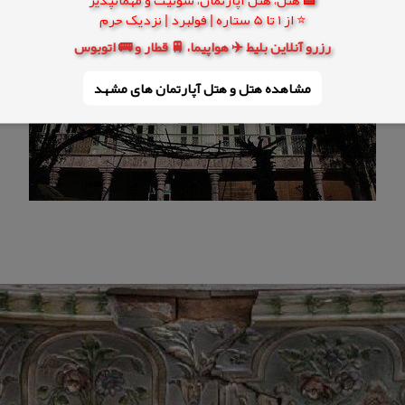
⭐ از 1 تا 5 ستاره | فولبرد | نزدیک حرم
رزرو آنلاین بلیط ✈️ هواپیما، 🚆 قطار و 🚌 اتوبوس
مشاهده هتل و هتل‌ آپارتمان های مشهد