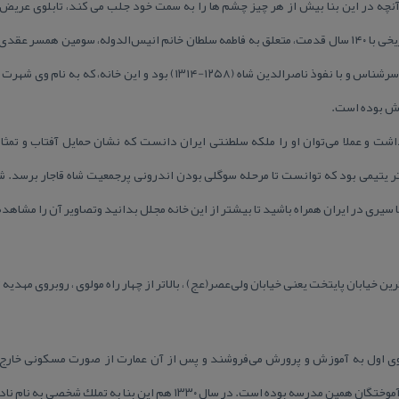
نچه در این بنا بیش از هر چیز چشم ها را به سمت خود جلب می كند، تابلوی عریض و
گوسفندی تهران» است. این عمارت تاریخی با ۱۴۰ سال قدمت، متعلق به فاطمه سلطان خانم انیس‌الدوله، سوم
ایران بوده است.انیس الدوله همسر سرشناس و با نفوذ ناصرالدین شاه (۱۲۵۸-۳۱۴
تش بوده است.
اشت و عملا می‌توان او را ملكه سلطنتی ایران دانست كه نشان حمایل آفتاب و تمثال 
تر یتیمی بود كه توانست تا مرحله سوگلی بودن اندرونی پرجمعیت شاه قاجار برسد.
ا سیری در ایران همراه باشید تا بیشتر از این خانه مجلل بدانید وتصاویر آن را مشاهده
 خیابان پایتخت یعنی خیابان ولی‌عصر(عج) ، بالاتر از چهار راه مولوی ، روبروی مهدیه ت
 پهلوی اول به آموزش و پرورش می‌فروشند و پس از آن عمارت از صورت مسكونی خار