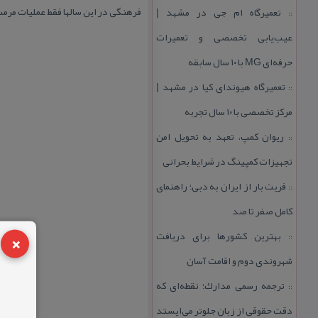
فرهنگی در این سالها فقط عملیات مرمت
تعمیرگاه ام جی در مشهد |
::
عیب‌یابی تخصصی و تعمیرات
حرفه‌ای MG با ۱۰ سال سابقه
تعمیرگاه هیوندای كیا در مشهد |
::
مركز تخصصی با ۱۰ سال تجربه
ریوان كمپ، تعهد به تحویل امن
::
تجهیزات كمپینگ در شرایط بحرانی
فریت بار از ایران به دبی؛ راهنمای
::
كامل صفر تا صد
×
بهترین كشورها برای دریافت
::
شهروندی دوم و اقامت آسان
ترجمه رسمی مدارك؛ نقطه‌ای كه
::
دقت حقوقی از زبان جلوتر می‌ایستد