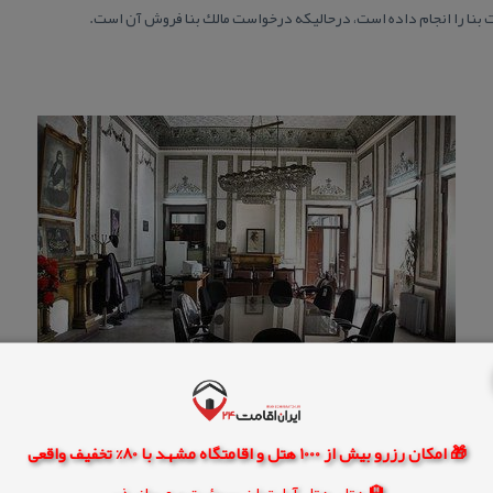
 بنا را انجام داده است، درحالیكه درخواست مالك بنا فروش آن است.
🎁 امکان رزرو بیش از 1000 هتل و اقامتگاه مشهد با 80% تخفیف واقعی
🏨 هتل، هتل آپارتمان، سوئیت و مهمانپذیر