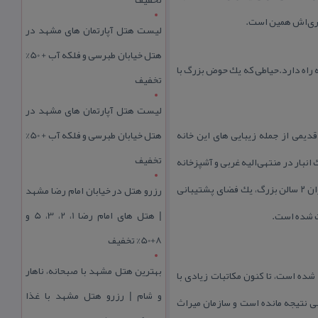
ربری‌اش همین است.
لیست هتل آپارتمان های مشهد در
هتل خیابان طبرسی و فلکه آب + 50%
اط خانه راه دارد.حیاطی كه یك حوض بزرگ با
تخفیف
لیست هتل آپارتمان های مشهد در
دیمی از جمله زیبایی های این خانه
هتل خیابان طبرسی و فلکه آب + 50%
تخفیف
انبار در منتهی‌الیه غربی و آشپزخانه
و حمام و رختكن و توالت در بخش شرقی مجموعه است. طبقه اول نیز شامل یك ایوان رو به جنوب است كه در شمال این ایوان ۲ سالن بزرگ، یك فضای پشتیبانی
رزرو هتل در خیابان امام رضا مشهد
| هتل‌ های امام رضا 1، 2، 3، 5 و
اث شده است.
8+50% تخفیف
بهترین هتل مشهد با صبحانه، ناهار
شده است، تا كنون مكاتبات زیادی با
و شام | رزرو هتل مشهد با غذا
ی نتیجه مانده است و سازمان میراث