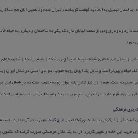
 ، ساختمان تبدیل به اتحادیه گوشت گوسفندی تهران شده و تا همین الآن هم تنها كا
ه ۷۲۱ متر مربع مساحت دارد و دو در ورودی از سمت خیابان دارد كه یكی به ساختمان و دیگری به حی
ی خورد.
نانی و ستون‌های حجاری شده با پایه های گچ‌بری شده و نقاشی شده و شومینه‌های ق
 حیاط پایین‌تر است و شامل یك ایوان رو به جنوب ، دو اتاق اصلی در شمال ایوان و یك 
 سالن‌ها قرار دارد. در انتهای ضلع غربی نیز یك راه‌پله ارتباطی با طبقه پایین احد
 كاربری فرهنگی
ه دیگر از كاركردن در خانه ای كه اختیار هیچ گونه تغییری در آن ندارد ، خسته 
ی خرید این خانه و تغییر كاربری آن به یك مكان فرهنگی صورت گرفته كه تاكنون ب