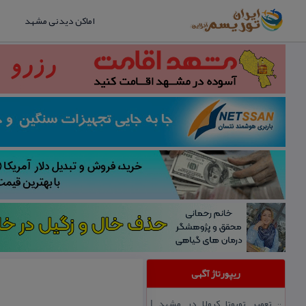
اماکن دیدنی مشهد
ریپورتاژ آگهی
تعمیر تویوتا كرولا در مشهد |
::