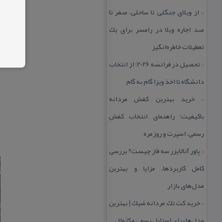
از ویلای جنگلی تا ساحلی، صفر تا
::
صد اجاره ویلا در رامسر برای یك
تعطیلات خاطره‌انگیز
تحصیل در فرانسه 2026؛ از انتخاب
::
دانشگاه تا اخذ ویزا گام به گام
خرید بهترین كفش مردانه
::
باكیفیت؛ راهنمای انتخاب كفش
رسمی، اسپرت و روزمره
پاور آنالایزر سه فاز چیست؟ بررسی
::
كامل كاربردها، مزایا و بهترین
مدل‌های بازار
خرید كت تك مردانه شیك | بهترین
::
مدل‌ها برای استایل رسمی و كژوال