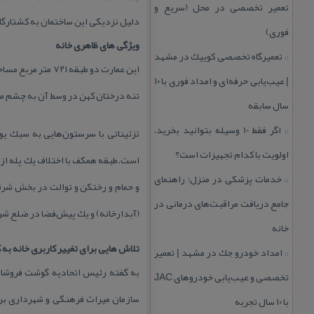
تعمیر تخصصی در محل (سریع و
دلیل نزدیكی این ساختمان به كشتارگاه
فوری)
ویژگی های ظاهری خانه
تعمیرگاه تخصصی كوییك در مشهد
::
این عمارت دو طبق
| عیب‌یابی حرفه‌ای و امداد فوری با ۱۰
تنه درختان كهن در وسط آن به چشم م
سال سابقه
اگر فقط 10 وسیله بتوانید بخرید،
تزئیناتی با سرستون‌هایی به سبك یو
::
اولویت با كدام تجهیزات است؟
است.طبقه همكف با اختلاف یك پله از كف
خدمات پزشكی در منزل؛ راهنمای
::
جامع دریافت مراقبت‌های درمانی در
(آبدارخانه) و یك پیش‌فضا در ضلع شرقی
خانه
تلاش هایی برای تغییر كاربری خانه به
امداد خودرو جك در مشهد | تعمیر
::
به گفته رئیس اتحادیه گوشت فروشان ك
تخصصی و عیب‌یابی خودروهای JAC
سازمان میراث فرهنگی و شهرداری برا
با ۱۰ سال تجربه