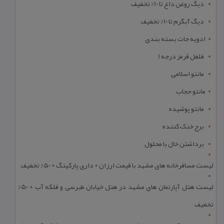
دیگ روغن داغ تا 10% تخفیف
دیگ آبگرم تا 10% تخفیف
ادویه جات بسته بندی
فلفل قرمز درجه 1
مانتو اسلامی
مانتو حجاب
مانتو پوشیده
برج خنک کننده
برداشتن خال با محلول
لیست مسافرخانه های مشهد با قیمت ارزان + داری پارکینگ + 50% تخفیف
لیست هتل آپارتمان های مشهد در هتل خیابان طبرسی و فلکه آب + 50%
تخفیف