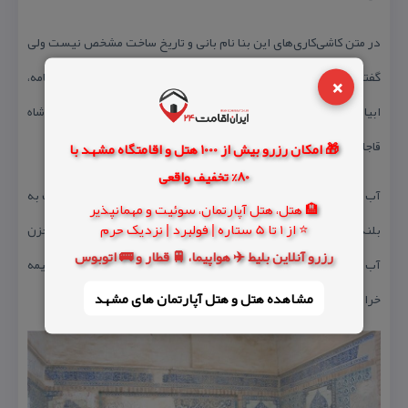
در متن كاشی‌كاری‌های این بنا نام بانی و تاریخ ساخت مشخص نیست ولی
×
گفته شده كه این آب انبار همراه با ۶ آب انبار دیگر در روستاهای طامه،
ابیازن، خفر، چیمه، كمجان و برز را حاج ابوالقاسم طامه‌ای در زمان محمد شاه
قاجار ساخته است.
🎁 امکان رزرو بیش از 1000 هتل و اقامتگاه مشهد با
80% تخفیف واقعی
آب انبار از كف كوچه تا محوطه شیر آب جمعا دارای ۳۳ پله سنگی است به
🏨 هتل، هتل آپارتمان، سوئیت و مهمانپذیر
⭐ از 1 تا 5 ستاره | فولبرد | نزدیک حرم
بلندی هركدام حدودا ۳۵ سانتی‌متر یا بیشتر است و سطح خارجی مخزن
رزرو آنلاین بلیط ✈️ هواپیما، 🚆 قطار و 🚌 اتوبوس
آب انبار دارای گنبدی بدون ساقه است به محیط ۲۴ متر با ۲ بادگیر نیمه
مشاهده هتل و هتل‌ آپارتمان های مشهد
خراب در دو طرف آن است.