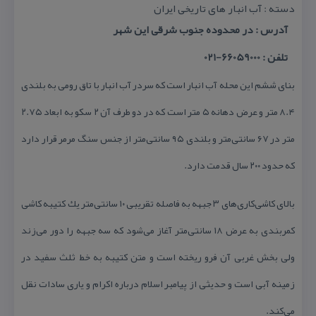
دسته : آب انبار های تاریخی ایران
آدرس : در محدوده جنوب شرقی این شهر
تلفن : 66059000-021
بنای ششم این محله آب انبار است كه سردر آب انبار با تاق رومی به بلندی
۸.۴ متر و عرض دهانه ۵ متر است كه در دو طرف آن ۲ سكو به ابعاد ۲.۷۵
متر در ۶۷ سانتی‌متر و بلندی ۹۵ سانتی‌متر از جنس سنگ مرمر قرار دارد
كه حدود ۲۰۰ سال قدمت دارد.
بالای كاشی‌كاری‌های ۳ جبهه به فاصله تقریبی ۱۰ سانتی‌متر یك كتیبه كاشی
كمربندی به عرض ۱۸ سانتی‌متر آغاز می‌شود كه سه جبهه را دور می‌زند
ولی بخش غربی آن فرو ریخته است و متن كتیبه به خط ثلث سفید در
زمینه آبی است و حدیثی از پیامبر اسلام درباره اكرام و یاری سادات نقل
می‌كند.