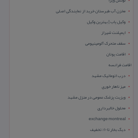
مخزن آب طبرستان خرید از نمایندگی اصلی
وکیل یاب | بهترین وکیل
ایمپلنت شیراز
سقف متحرک آلومینیومی
اقامت یونان
اقامت فرانسه
درب اتوماتیک مشهد
میز ناهار خوری
ویزیت پزشک عمومی در منزل مشهد
محلول خالبرداری
exchange montreal
دیگ بخار تا 10% تخفیف