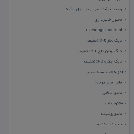
ویزیت پزشک عمومی در منزل مشهد
محلول خالبرداری
exchange montreal
دیگ بخار تا 10% تخفیف
دیگ روغن داغ تا 10% تخفیف
دیگ آبگرم تا 10% تخفیف
ادویه جات بسته بندی
فلفل قرمز درجه 1
مانتو اسلامی
مانتو حجاب
مانتو پوشیده
برج خنک کننده