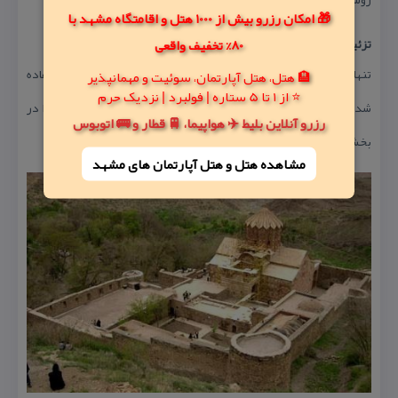
🎁 امکان رزرو بیش از 1000 هتل و اقامتگاه مشهد با
80% تخفیف واقعی
تزئینات بكاررفته و نوع آن
تنها در سردرب ورودی كلیسا از سنگهای تراش و تزئینات سنگی استفاده
🏨 هتل، هتل آپارتمان، سوئیت و مهمانپذیر
⭐ از 1 تا 5 ستاره | فولبرد | نزدیک حرم
شده است نوع تزئینات گل و بوته و صلیب می باشد كه به صورت جدا در
رزرو آنلاین بلیط ✈️ هواپیما، 🚆 قطار و 🚌 اتوبوس
بخشهای مختلف دیواره به كار رفته است.
مشاهده هتل و هتل‌ آپارتمان های مشهد