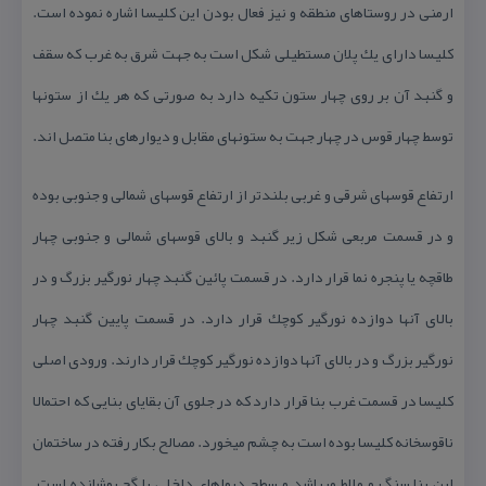
ارمنی در روستاهای منطقه و نیز فعال بودن این كلیسا اشاره نموده است.
كلیسا دارای یك پلان مستطیلی شكل است به جهت شرق به غرب كه سقف
و گنبد آن بر روی چهار ستون تكیه دارد به صورتی كه هر یك از ستونها
توسط چهار قوس در چهار جهت به ستونهای مقابل و دیوارهای بنا متصل اند.
ارتفاع قوسهای شرقی و غربی بلندتر از ارتفاع قوسهای شمالی و جنوبی بوده
و در قسمت مربعی شكل زیر گنبد و بالای قوسهای شمالی و جنوبی چهار
طاقچه یا پنجره نما قرار دارد. در قسمت پائین گنبد چهار نورگیر بزرگ و در
بالای آنها دوازده نورگیر كوچك قرار دارد. در قسمت پایین گنبد چهار
نورگیر بزرگ و در بالای آنها دوازده نورگیر كوچك قرار دارند. ورودی اصلی
كلیسا در قسمت غرب بنا قرار دارد كه در جلوی آن بقایای بنایی كه احتمالا
ناقوسخانه كلیسا بوده است به چشم میخورد. مصالح بكار رفته در ساختمان
این بنا سنگ و ملاط میباشد و سطح دیواهای داخلی با گچ پوشانده است.