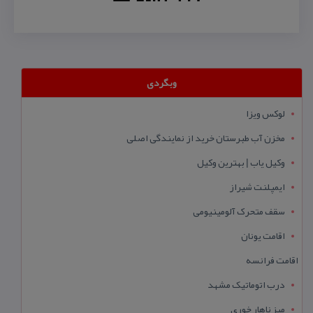
وبگردی
لوکس ویزا
مخزن آب طبرستان خرید از نمایندگی اصلی
وکیل یاب | بهترین وکیل
ایمپلنت شیراز
سقف متحرک آلومینیومی
اقامت یونان
اقامت فرانسه
درب اتوماتیک مشهد
میز ناهار خوری