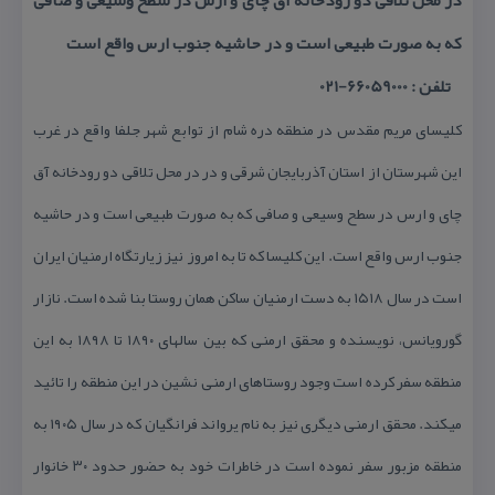
در محل تلاقی دو رودخانه آق چای و ارس در سطح وسیعی و صافی
كه به صورت طبیعی است و در حاشیه جنوب ارس واقع است
تلفن : 66059000-021
كلیسای مریم مقدس در منطقه دره شام از توابع شهر جلفا واقع در غرب
این شهرستان از استان آذربایجان شرقی و در در محل تلاقی دو رودخانه آق
چای و ارس در سطح وسیعی و صافی كه به صورت طبیعی است و در حاشیه
جنوب ارس واقع است. این كلیسا كه تا به امروز نیز زیارتگاه ارمنیان ایران
است در سال ۱۵۱۸ به دست ارمنیان ساكن همان روستا بنا شده است. نازار
گورویانس، نویسنده و محقق ارمنی كه بین سالهای ۱۸۹۰ تا ۱۸۹۸ به این
منطقه سفر كرده است وجود روستاهای ارمنی نشین در این منطقه را تائید
میكند. محقق ارمنی دیگری نیز به نام یرواند فرانگیان كه در سال ۱۹۰۵ به
منطقه مزبور سفر نموده است در خاطرات خود به حضور حدود ۳۰ خانوار