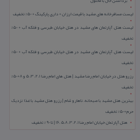
برداشتن خال با محلول
لیست مسافرخانه های مشهد با قیمت ارزان + داری پارکینگ + 50% تخفیف
لیست هتل آپارتمان های مشهد در هتل خیابان طبرسی و فلکه آب + 50%
تخفیف
لیست هتل آپارتمان های مشهد در هتل خیابان طبرسی و فلکه آب + 50%
تخفیف
رزرو هتل در خیابان امام رضا مشهد | هتل‌ های امام رضا 1، 2، 3، 5 و 8+50%
تخفیف
بهترین هتل مشهد با صبحانه، ناهار و شام | رزرو هتل مشهد با غذا نزدیک
حرم+50% تخفیف
هتل آپارتمان خیابان امام رضا 1، 2، 3، 5،8 ،16 | تا 90 % تخفیف