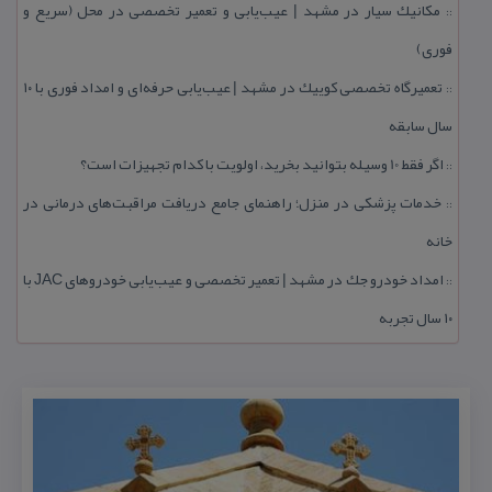
مكانیك سیار در مشهد | عیب‌یابی و تعمیر تخصصی در محل (سریع و
::
فوری)
تعمیرگاه تخصصی كوییك در مشهد | عیب‌یابی حرفه‌ای و امداد فوری با ۱۰
::
سال سابقه
اگر فقط 10 وسیله بتوانید بخرید، اولویت با كدام تجهیزات است؟
::
خدمات پزشكی در منزل؛ راهنمای جامع دریافت مراقبت‌های درمانی در
::
خانه
امداد خودرو جك در مشهد | تعمیر تخصصی و عیب‌یابی خودروهای JAC با
::
۱۰ سال تجربه