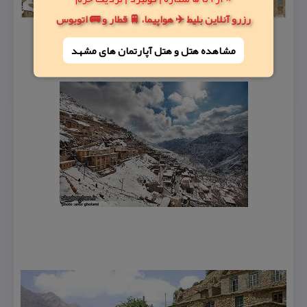
رزرو آنلاین بلیط ✈️ هواپیما، 🚆 قطار و 🚌 اتوبوس
مشاهده هتل و هتل‌ آپارتمان های مشهد