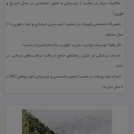
مكانیك سیار در مشهد | عیب‌یابی و تعمیر تخصصی در محل (سریع و
::
فوری)
تعمیرگاه تخصصی كوییك در مشهد | عیب‌یابی حرفه‌ای و امداد فوری با ۱۰
::
سال سابقه
اگر فقط 10 وسیله بتوانید بخرید، اولویت با كدام تجهیزات است؟
::
خدمات پزشكی در منزل؛ راهنمای جامع دریافت مراقبت‌های درمانی در
::
خانه
امداد خودرو جك در مشهد | تعمیر تخصصی و عیب‌یابی خودروهای JAC با
::
۱۰ سال تجربه