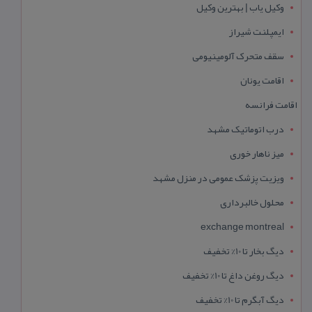
وکیل یاب | بهترین وکیل
ایمپلنت شیراز
سقف متحرک آلومینیومی
اقامت یونان
اقامت فرانسه
درب اتوماتیک مشهد
میز ناهار خوری
ویزیت پزشک عمومی در منزل مشهد
محلول خالبرداری
exchange montreal
دیگ بخار تا 10% تخفیف
دیگ روغن داغ تا 10% تخفیف
دیگ آبگرم تا 10% تخفیف