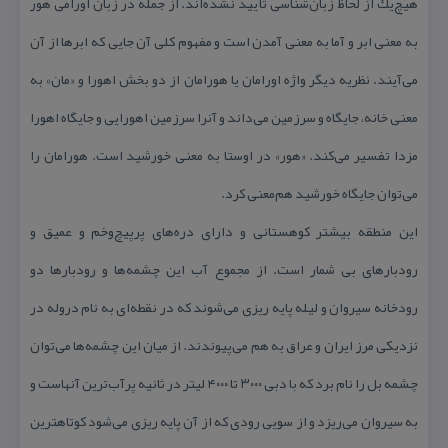
هیچ‌یك از لحاظ زبان‌شناسی تأیید نشده‌اند. از جمله در زبان اورامی هَور
به معنی ابر و آما به معنی آمدن است و مفهوم كلی آن جایی كه ابرها از آن
می‌آیند. نظریه دیگر واژه اورامان یا هورامان از دو بخش اهورا و «مان» به
معنی خانه، جایگاه و سرزمین می‌داند و آنرا سرزمین اهورایی و جایگاه اهورا
مزدا تفسیر می‌كند. «هور» در اوستا به معنی خورشید است. هورامان را
می‌توان جایگاه خورشید هم‌معنی كرد.
این منطقه بیشتر كوهستانی و دارای دره‌های پرپیچ‌وخم و عمیق و
رودبارهای بی شمار است. از مجموع آب این چشمه‌ها و رودبارها دو
رودخانه سیروان و لیله پایه ریزی می‌شوند كه در نقطه‌ای به نام دروله در
نزدیكی مرز ایران و عراق به هم می‌پیوندند. از میان این چشمه‌ها می‌توان
چشمه بل را نام برد كه با دبی ۳۰۰۰ تا ۴۰۰۰ لیتر در ثانیه پرآب‌ترین آنهاست و
به سیروان می‌ریزد و از سویی رودی كه از آن پایه ریزی می‌شود كوتاهترین