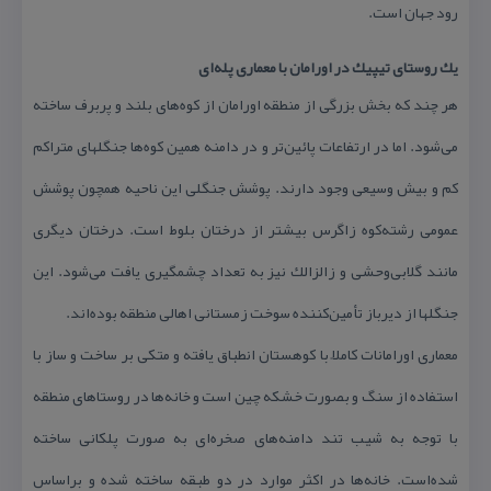
رود جهان است.
یك روستای تیپیك در اورامان با معماری پله‌ای
هر چند كه بخش بزرگی از منطقه اورامان از كوه‌های بلند و پربرف ساخته
می‌شود. اما در ارتفاعات پائین‌تر و در دامنه همین كوه‌ها جنگلهای متراكم
كم و بیش وسیعی وجود دارند. پوشش جنگلی این ناحیه همچون پوشش
عمومی رشته‌كوه زاگرس بیشتر از درختان بلوط است. درختان دیگری
مانند گلابی‌وحشی و زالزالك نیز به تعداد چشمگیری یافت می‌شود. این
جنگلها از دیرباز تأمین‌كننده سوخت زمستانی اهالی منطقه بوده‌اند.
معماری اورامانات كاملاً با كوهستان انطباق یافته و متكی بر ساخت و ساز با
استفاده از سنگ و بصورت خشكه چین است و خانه‌ها در روستاهای منطقه
با توجه به شیب تند دامنه‌های صخره‌ای به صورت پلكانی ساخته
شده‌است. خانه‌ها در اكثر موارد در دو طبقه ساخته شده و براساس