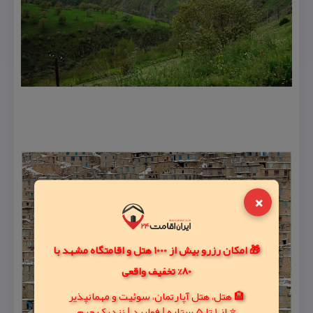
×
🎁 امکان رزرو بیش از 1000 هتل و اقامتگاه مشهد با
80% تخفیف واقعی
🏨 هتل، هتل آپارتمان، سوئیت و مهمانپذیر
⭐ از 1 تا 5 ستاره | فولبرد | نزدیک حرم