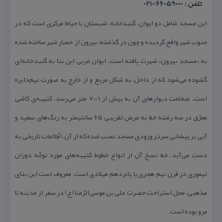
تلفن : 66059000-021
این مسجد شامل دو ایوان، گنبدخانه، شبستان با حیاط مركزی است كه در
جنوب شهر واقع گردیده و چون در گذشته، بیرون از حصار شهر ساخته شده
به «مسجد بیرون» شهرت یافته است. ایوان غربی این بنا به گنبدخانه‌ای
گشوده می‌شود كه از داخل، به شكل مربع و از خارج به صورت نیم‌دایره
است. ضخامت دیوارهای آن به بیش از ۷۰/۱ متر می‌رسد. كتیبه‌ی كاشی
معرّق در سه رشته خط به عرض تقریبی ۶۵ سانتیمتر به رنگ‌های سفید و
آبی بر پیشانی سردر ورودی مسجد نصب شده كه از آن، اطّلاعات تاریخی به
دست می‌آید. خط نسخ آن از انواع خطوط كتیبه‌های مورد توجّه دوران
تیموری در قرن نهم هجری یا پانزدهم میلادی است. معروف است این بنای
مذهبی، محل استراحت حضرت علی بن موسی‌الرّضا (ع) در سفر از مدینه تا
مرو بوده است.