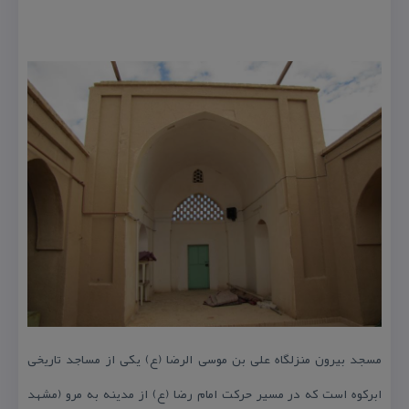
مسجد بیرون منزلگاه علی بن موسی الرضا (ع) یكی از مساجد تاریخی
ابركوه است كه در مسیر حركت امام رضا (ع) از مدینه به مرو (مشهد