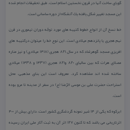
گویای ساخت آنها در قرون نخستین اسلام است. طبق تحقیقات انجام شده
این مسجد تغییر شكل یافته یك آتشكاه از دوره ساسانی است.
خط نسخ آن از انواع خطوط كتیبه‌ های مورد توجّه دوران تیموری در قرن
نهم هجری یا پانزدهم میلادی است. این نوع خط را میتوان دركتیبه های
افریزی مسجد گوهرشاد كه در سال ۸۲۱ هجری (۱۴۱۸ میلادی) و نیز مناره
مصلای هرات كه بین سالهای ۸۲۰ و۸۲۱ هجری (۱۴۳۷ و ۱۴۳۸) میلادی
ساخته شده اند مشاهده كرد. معروف است این بنای مذهبی، محل
استراحت حضرت علی بن موسی‌ الرّضا (ع) در سفر از مدینه تا مرو بوده
است.
ابركوه كه یكی از ۱۴ شهر نمونه گردشگری كشور است، دارای بیش از ۴۰۰
اثرتاریخی می باشد كه تا كنون ۱۲۷ اثر آن به ثبت آثار ملی ایران رسیده