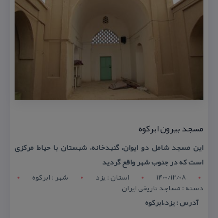
مسجد بیرون ابركوه
این مسجد شامل دو ایوان، گنبدخانه، شبستان با حیاط مركزی
است كه در جنوب شهر واقع گردید
1400/12/08
استان : يزد
شهر : ابركوه
دسته : مساجد تاریخی ایران
آدرس : یزد،ابركوه