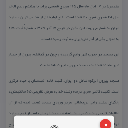
مقدس) در ۱۷ آبان ماه سال ۱۹۵ هجری شمسی برابر با هشتم ربیع الاخر
سال ۲۰۱ هجری قمری، بنا شده است. بنای اولیه آن از قدیمی‌ ترین مساجد
ایران به شمار می‌ رود. این مكان در تاریخ ۱۷ آذر ۱۳۷۷ با شمارهٔ ثبت ۲۱۷۰
به‌ عنوان یكی از آثار ملی ایران به ثبت رسیده است.
این مسجد در جنوب شهر واقع گردیده و چون در گذشته، بیرون از حصار
شهر ساخته شده به «مسجد بیرون» شهرت یافته است.
مسجد بیرون ابركوه شامل دو ایوان، گنبد خانه، شبستان با حیاط مركزی
است. كتیبه كاشی معرق درسه رشته خط به عرض تقریبی ۶۵ سانتیمتربه
رنگهای سفید وآبی برپیشانی سردر ورودی مسجد نصب شده كه از آن
اطلاعات تاریخی بدست می آید. نقشه مسجد در حال حاضر از نوع مساجد
×
دو ایوانی است. ایوان غربی به گنبد خانه ‌ای راه دارد كه از داخل آن مربع