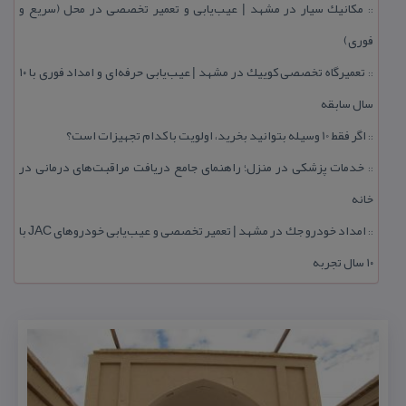
مكانیك سیار در مشهد | عیب‌یابی و تعمیر تخصصی در محل (سریع و
::
فوری)
تعمیرگاه تخصصی كوییك در مشهد | عیب‌یابی حرفه‌ای و امداد فوری با ۱۰
::
سال سابقه
اگر فقط 10 وسیله بتوانید بخرید، اولویت با كدام تجهیزات است؟
::
خدمات پزشكی در منزل؛ راهنمای جامع دریافت مراقبت‌های درمانی در
::
خانه
امداد خودرو جك در مشهد | تعمیر تخصصی و عیب‌یابی خودروهای JAC با
::
۱۰ سال تجربه