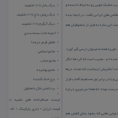
 درب مشبك چوبی رو به حیاط دانسته و
دیگ بخار تا 10% تخفیف
دیگ روغن داغ تا 10% تخفیف
قاشی های ایرانی یافت. در اینجا بنده
دیگ آبگرم تا 10% تخفیف
دمت این سازه به قبل از سلجوقیان هم
ادویه جات بسته بندی
فلفل قرمز درجه 1
قریبا همه جا میتوان ارسی گیر آورد؛
مانتو اسلامی
حتی ۲۴ گره هم با ابعاد مختلف در آنها تكرار شده اند. عجیب است كه كردها انگار
مانتو حجاب
اند! جالبیش اینجاست كه تعداد درها
مانتو پوشیده
 یا در برابر نور مستقیم آفتاب قرار
برج خنک کننده
برداشتن خال با محلول
رست بوده. اما همانا من چیزی درباره
لیست مسافرخانه های مشهد با
قیمت ارزان + داری پارکینگ + 50%
 دمپایی هایی كه بشود بجای كفش هم
تخفیف