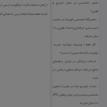
تعمیر تخصصی در محل (سریع و
ازشان استفاده كرد) میگویند ارسی (به
فوری)
البته مطمئنم كه لفظ ارسی به معنای ك
تعمیرگاه تخصصی كوییك در مشهد
::
| عیب‌یابی حرفه‌ای و امداد فوری با ۱۰
سال سابقه
اگر فقط 10 وسیله بتوانید بخرید،
::
اولویت با كدام تجهیزات است؟
خدمات پزشكی در منزل؛ راهنمای
::
جامع دریافت مراقبت‌های درمانی در
خانه
امداد خودرو جك در مشهد | تعمیر
::
تخصصی و عیب‌یابی خودروهای JAC
با ۱۰ سال تجربه