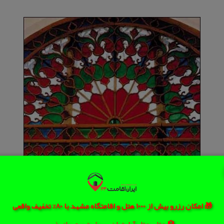
🎁 امکان رزرو بیش از 1000 هتل و اقامتگاه مشهد با 80% تخفیف واقعی
🏨 هتل، هتل آپارتمان، سوئیت و مهمانپذیر