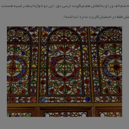
 ضم الف و ر) و به كفاش هم میگویند ارسی دوز. این دو تا واژه اینقدر شبیه هستند ك
فش فقط در اصفهان كاربرد ندارد (نداشته).