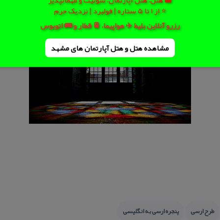
⭐ از 1 تا 5 ستاره | فولبرد | نزدیک حرم
رزرو آنلاین بلیط ✈️ هواپیما، 🚆 قطار و 🚌 اتوبوس
مشاهده هتل و هتل‌ آپارتمان های مشهد
طرح ارسی
پنجره ارسی به انگلیسی