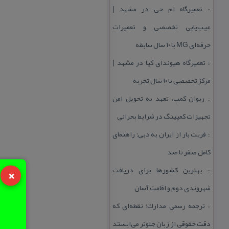
تعمیرگاه ام جی در مشهد |
::
عیب‌یابی تخصصی و تعمیرات
حرفه‌ای MG با ۱۰ سال سابقه
تعمیرگاه هیوندای كیا در مشهد |
::
مركز تخصصی با ۱۰ سال تجربه
ریوان كمپ، تعهد به تحویل امن
::
تجهیزات كمپینگ در شرایط بحرانی
فریت بار از ایران به دبی؛ راهنمای
::
كامل صفر تا صد
×
بهترین كشورها برای دریافت
::
شهروندی دوم و اقامت آسان
ترجمه رسمی مدارك؛ نقطه‌ای كه
::
دقت حقوقی از زبان جلوتر می‌ایستد