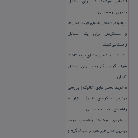
انتخابی هوشمندانه برای استایل
پاییزی و زمستانی
پالتو مردانه؛ راهنمای خرید، مدل‌ها
::
و ست‌كردن برای یك استایل
زمستانی شیك
ژاكت مردانه | راهنمای خرید ژاكت
::
شیك، گرم و كاربردی برای استایل
آقایان
خرید تستر عایق آنالوگ | بررسی
::
بهترین میگرهای آنالوگ بازار +
راهنمای انتخاب تخصصی
هودی مردانه؛ راهنمای خرید
::
بهترین مدل‌های هودی شیك، گرم و