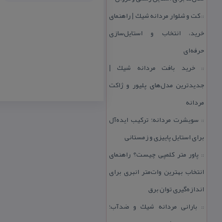
كت و شلوار مردانه شیك | راهنمای
::
خرید، انتخاب و استایل‌سازی
حرفه‌ای
خرید بافت مردانه شیك |
::
جدیدترین مدل‌های پلیور و ژاكت
مردانه
سویشرت مردانه؛ تركیب ایده‌آل
::
برای استایل پاییزی و زمستانی
پاور متر كلمپی چیست؟ راهنمای
::
انتخاب بهترین وات‌متر انبری برای
اندازه‌گیری توان برق
بارانی مردانه شیك و ضدآب؛
::