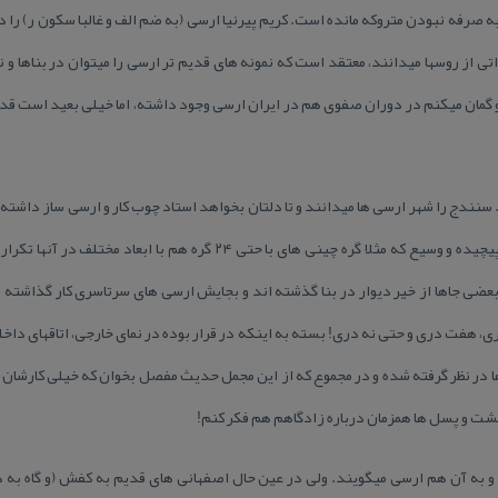
به صرفه نبودن متروكه مانده است. كریم پیرنیا ارسی (به ضم الف و غالبا سكون ر) را
تی از روسها میدانند، معتقد است كه نمونه های قدیم تر ارسی را میتوان در بناها و ن
!) و گمان میكنم در دوران صفوی هم در ایران ارسی وجود داشته، اما خیلی بعید است ق
نندج را شهر ارسی ها میدانند و تا دلتان بخواهد استاد چوب كار و ارسی ساز داشته. ت
از نمونه های عادی و كوچك تا فرمهای پیچیده و وسیع كه مثلا گره چینی های با 
 بعضی جاها از خیر دیوار در بنا گذشته اند و بجایش ارسی های سرتاسری كار گذاشته 
هفت دری و حتی نه دری! بسته به اینكه در قرار بوده در نمای خارجی، اتاقهای داخلی و
 در نظر گرفته شده و در مجموع كه از این مجمل حدیث مفصل بخوان كه خیلی كارشان د
پشت و پسل ها همزمان درباره زادگاهم هم فكر كنم!
 و به آن هم ارسی میگویند. ولی در عین حال اصفهانی های قدیم به كفش (و گاه به