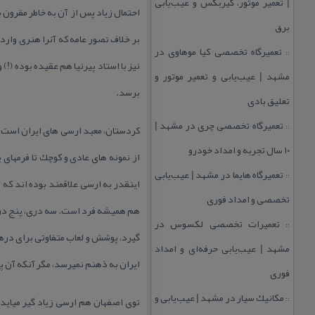
| تعمیر موتور، گیربكس و عیب‌یابی
احتمال زیاد پس از آن به خاطر مقرون 
برق
بر خلاف تصور عامه كه آنرا هنری واردا
تعمیرگاه تخصصی كیا موهاوی در
::
نیز با استاد پیرنیا هم عقیده بوده (
مشهد | عیب‌یابی و تعمیر موتور و
برسد.
تعلیق بادی
تعمیرگاه تخصصی چری در مشهد |
::
كردستان، معبد ارسی های ایران است. س
۱۰ سال تجربه و امداد خودرو
تعمیرگاه هایما در مشهد | عیب‌یابی
::
اینقدر به ارسی علاقمند بوده اند كه
تخصصی و امداد فوری
هم همیشه فرد است. سه دری، پنج دری، 
تعمیرات تخصصی لكسوس در
::
گیرد، پوشش و لعاب متفاوتی برای درها
مشهد | عیب‌یابی حرفه‌ای و امداد
ایران به ذهنم نمیرسد، مگر آنكه آن 
فوری
مكانیك سیار در مشهد | عیب‌یابی و
::
توی اصفهان هم ارسی زیاد گیر میاید