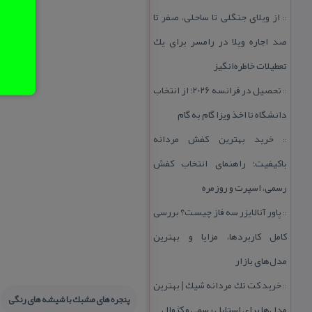
از ویلای جنگلی تا ساحلی، صفر تا
::
صد اجاره ویلا در رامسر برای یك
تعطیلات خاطره‌انگیز
تحصیل در فرانسه 2026؛ از انتخاب
::
دانشگاه تا اخذ ویزا گام به گام
خرید بهترین كفش مردانه
::
باكیفیت؛ راهنمای انتخاب كفش
رسمی، اسپرت و روزمره
پاور آنالایزر سه فاز چیست؟ بررسی
::
كامل كاربردها، مزایا و بهترین
مدل‌های بازار
خرید كت تك مردانه شیك | بهترین
::
پنجره های مشبك با شیشه های رنگی
مدل‌ها برای استایل رسمی و كژوال