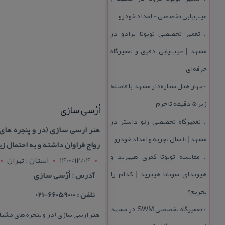
عیب‌یابی تخصصی + امداد خودرو
تعمیر تخصصی تویوتا پرادو در
::
مشهد | عیب‌یابی دقیق و تعمیرگاه
حرفه‌ای
چهار هتل‌ ستاره‌دار مشهد با فاصله
::
زیر 5 دقیقه تا حرم
اُرُسی سازی
تعمیرگاه تخصصی رنو داستر در
::
هنر ارسی سازی (در و پنجره های 
مشهد | ۱۰ سال تجربه و امداد خودرو
رواج فراوان داشته و به احتمال ز
مقایسه تویوتا كمری هیبرید و
::
1400/12/04
استان : تهران
هیوندای سوناتا هیبرید | كدام را
آدرس : اُرُسی سازی
بخریم؟
تلفن : 66059000-021
تعمیرگاه تخصصی SWM در مشهد
::
هنر ارسی سازی (در و پنجره های مشبك چ