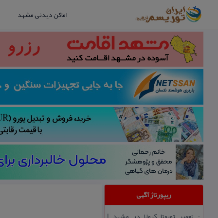
اماکن دیدنی مشهد
ریپورتاژ آگهی
تعمیر تویوتا كرولا در مشهد |
::