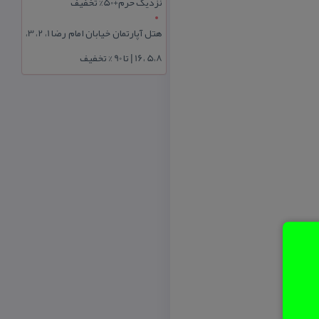
نزدیک حرم+50% تخفیف
هتل آپارتمان خیابان امام رضا 1، 2، 3،
5،8 ،16 | تا 90 % تخفیف