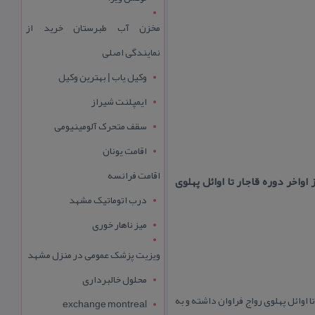
مخزن آب طبرستان خرید از
نمایندگی اصلی
وکیل یاب | بهترین وکیل
ایمپلنت شیراز
سقف متحرک آلومینیومی
اقامت یونان
اقامت فرانسه
اخر دوره قاجار تا اوائل پهلوی
درب اتوماتیک مشهد
میز ناهار خوری
ویزیت پزشک عمومی در منزل مشهد
محلول خالبرداری
 اوائل پهلوی رواج فراوان داشته و به
exchange montreal