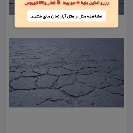
رزرو آنلاین بلیط ✈️ هواپیما، 🚆 قطار و 🚌 اتوبوس
مشاهده هتل و هتل‌ آپارتمان های مشهد