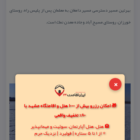
بهرتین مسیر دسترسی مسیر دامغان به معلمان پس از پلیس راه، روستای
خورزان، روستای مسیح آباد و جاده معدن نمك است.
×
🎁 امکان رزرو بیش از 1000 هتل و اقامتگاه مشهد با
80% تخفیف واقعی
🏨 هتل، هتل آپارتمان، سوئیت و مهمانپذیر
⭐ از 1 تا 5 ستاره | فولبرد | نزدیک حرم