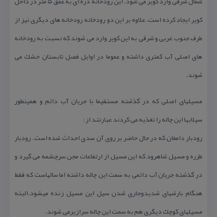
شمال شرقی وارد كویر می شود. این رودخانه دره ای به عمق ۵ متر در داخل
كویر ایجاد كرده است. علاوه بر این دو رودخانه رودخانه های دیگری نیز از
طرف جنوب غربی و شرقی به این كویر وارد می شوند كه نسبت به رودخانه
های اصلی آب كمتری داشته و عموما در اوایل فصل تابستان خشك می
شوند.
مسیلهای اصلی كه در گذشته مستقیما با جریان آب دائم و همینطور
سیلابها این چاله را تغذیه می كردند عبارتند از:
رودبار دامغان, كه در حال حاضر بر روی آن سدی احداث شده است. رودبار
طزره و مسیل شاهرود, كه این مسیل از ارتفاعات مجن سرچشمه می گیرد و
در گذشته جریان آب دائمی به سمت این چاله داشته اما سالهاست كه فقط
هنگام بارشهای شدیدوجاری شدن سیل این مسیل زنده میشود.البته
مسیلهای كوچك دیگری هم به سمت این چاله سرازیرمی شوند.