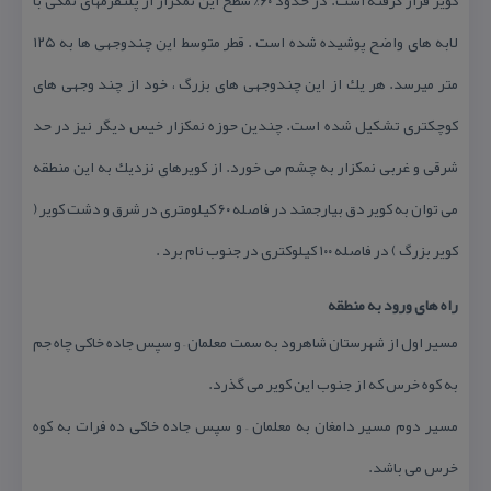
لابه های واضح پوشیده شده است . قطر متوسط این چندوجهی ها به ۱۲۵
متر میرسد. هر یك از این چندوجهی های بزرگ ، خود از چند وجهی های
كوچكتری تشكیل شده است. چندین حوزه نمكزار خیس دیگر نیز در حد
شرقی و غربی نمكزار به چشم می خورد. از كویرهای نزدیك به این منطقه
می توان به كویر دق بیارجمند در فاصله ۶۰ كیلومتری در شرق و دشت كویر (
كویر بزرگ ) در فاصله ۱۰۰ كیلوكتری در جنوب نام برد .
راه های ورود به منطقه
مسیر اول از شهرستان شاهرود به سمت معلمان – و سپس جاده خاكی چاه جم
به كوه خرس كه از جنوب این كویر می گذرد.
مسیر دوم مسیر دامغان به معلمان – و سپس جاده خاكی ده فرات به كوه
خرس می باشد.