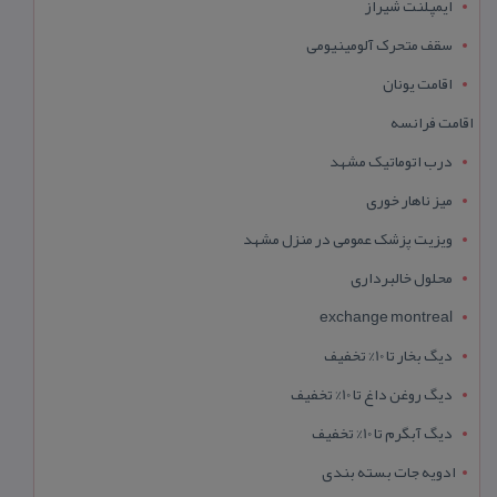
ایمپلنت شیراز
سقف متحرک آلومینیومی
اقامت یونان
اقامت فرانسه
درب اتوماتیک مشهد
میز ناهار خوری
ویزیت پزشک عمومی در منزل مشهد
محلول خالبرداری
exchange montreal
دیگ بخار تا 10% تخفیف
دیگ روغن داغ تا 10% تخفیف
دیگ آبگرم تا 10% تخفیف
ادویه جات بسته بندی