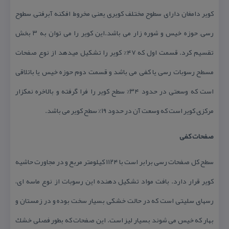
كویر دامغان دارای سطوح مختلف كویری یعنی مخروط افكنه آبرفتی, سطوح
رسی, حوزه خیس و شوره زار می باشد.این كویر را می توان به ۳ بخش
تقسیم كرد. قسمت اول كه ۴۷% كویر را تشكیل میدهد از نوع صفحات
مسطح رسوبات رسی یا كفی می باشد و قسمت دوم حوزه خیس یا باتلاقی
است كه وسعتی در حدود ۳۴% سطح كویر را فرا گرفته و بالاخره نمكزار
مركزی كویر است كه وسعت آن در حدود ۱۹% سطح كویر می باشد.
صفحات كفی
سطح كل صفحات رسی برابر است با ۱۱۲۴ كیلومتر مربع و در مجاورت حاشیه
كویر قرار دارد. بافت مواد تشكیل دهنده این رسوبات از نوع ماسه ای،
رسهای سلیتی است كه در حالت خشكی بسیار سخت بوده و در زمستان و
بهار كه خیس می شوند بسیار لیز است. این صفحات كه بطور فصلی خشك