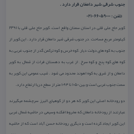
جنوب شرقی شهر دامغان قرار دارد .
تلفن : 66059000-021
كویر حاج علی قلی در استان سمنان واقع است. كویر حاج علی قلی با ۲۳۹۱
كیلومتر مربع مساحت , در جنوب شرقی شهر دامغان قرار دارد . این كویر از
جنوب به كوه های دولت دیار , كوه خرس و كوه تركمن گدر از جنوب غربی به
كوه های كوه پنج و كوه سرخ , از غرب به دهستان فرات از شمال به كویر
دامغان و از شرق به كوه اهوند محدود می شود . شیب عمومی این كویر به
سمت جنوب غربی است و بین ۱۰۵۰ تا ۱۰۹۴ متر از سطح دریا ارتفاع دارد.
دو رودخانه اصلی این كویر كه هر دو از كوههای البرز سرچشمه میگیرند
عبارتند از رودخانه دامغان كه مخروط افكنه وسیعی در حاشیه شمال غربی
این كویر ایجاد كرده است و دیگری رودخانه حسن آباد است كه از حاشیه