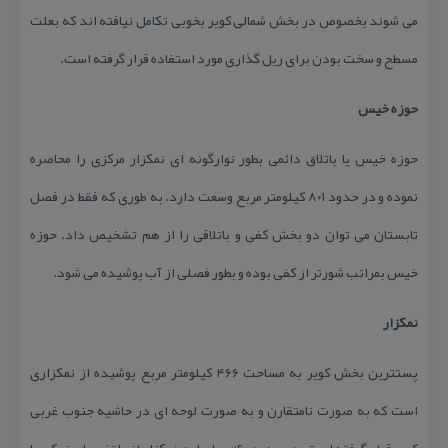
می شوند بخصوص در بخش شمالی كویر بخوبی تكامل نیافته اند كه بعلت
مسطح و سخت بودن برای ریل گذاری مورد استفاده قرار گرفته است.
حوزه خیس
حوزه خیس یا باتلاق دائمی بطور نوارگونه ای نمكزار مركزی را محاصره
نموده و در حدود ۸۰۱ كیلومتر مربع وسعت دارد. به طوری كه فقط در فصل
تابستان می توان دو بخش كفی و باتلاقی را از هم تشخیص داد. حوزه
خیس بمراتب شورتر از كفی بوده و بطور فصلی از آب پوشیده می شود.
نمكزار
پستترین بخش كویر به مساحت ۴۶۶ كیلومتر مربع پوشیده از نمكزاری
است كه به صورت نامتقارن و به صورت لوحه ای در حاشیه جنوب غربی
كویر قرار گرفته است. در حدود ۶۰% سطح این نمكزار از پلتفرمهای نمكی با