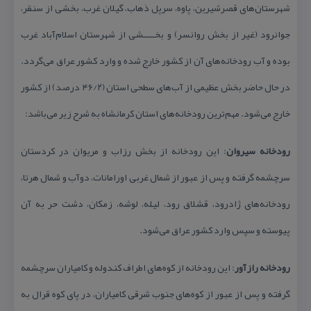
شهرستان‌های قصرشیرین، پاوه، سرپل ذهاب، گیلان غرب، بخشی از سنقر،
جوانرود (غیر از بخش روانسر) و بخــــشی از شهرستان اسلام‌آباد غرب
بوده و‌ آب رودخانه‌های آن از كشور خارج شده و وارد كشور عراق می‌گردد.
­در حال حاضر بخش عظیمی از آب‌های سطحی استان (۴۶/۲ درصد) از كشور
خارج می‌شود. مهم‌ترین رودخانه‌های استان كرمانشاه به شرح زیر می‌باشد:
رودخانه سیروان
: این رودخانه از بخش رزاب و مریوان در كردستان
سرچشمه گرفته و پس از عبور از شمال غربی اورامانات، دوآب و شمال هرتا،
رودخانه‌های ژادرود، قشلاق رود، لیله، لوشه، زمكان، دشت حر به آن
پیوسته و سپس وارد كشور عراق می‌شود.
رودخانه رازآور
: این رودخانه از كوه‌های اطراف كندوله و كامیاران سرچشمه
گرفته و پس از عبور از كوه‌های جنوب شرقی كامیاران، در پای كوه قرال به