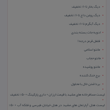
دیگ بخار تا 10% تخفیف
دیگ روغن داغ تا 10% تخفیف
دیگ آبگرم تا 10% تخفیف
ادویه جات بسته بندی
فلفل قرمز درجه 1
مانتو اسلامی
مانتو حجاب
مانتو پوشیده
برج خنک کننده
برداشتن خال با محلول
لیست مسافرخانه های مشهد با قیمت ارزان + داری پارکینگ + 50% تخفیف
لیست هتل آپارتمان های مشهد در هتل خیابان طبرسی و فلکه آب + 50%