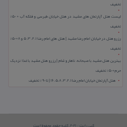
تخفیف
لیست هتل آپارتمان های مشهد در هتل خیابان طبرسی و فلکه آب + 50%
تخفیف
رزرو هتل در خیابان امام رضا مشهد | هتل‌ های امام رضا 1، 2، 3، 5 و 8+50%
تخفیف
بهترین هتل مشهد با صبحانه، ناهار و شام | رزرو هتل مشهد با غذا نزدیک
حرم+50% تخفیف
هتل آپارتمان خیابان امام رضا 1، 2، 3، 5،8 ،16 | تا 90 % تخفیف
کپی رایت © 2021. کلیه حقوق محفوظ است