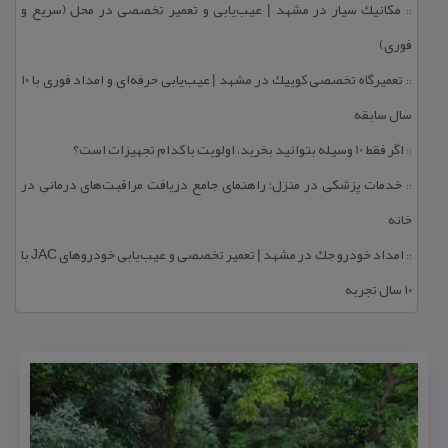
مكانیك سیار در مشهد | عیب‌یابی و تعمیر تخصصی در محل (سریع و
::
فوری)
تعمیرگاه تخصصی كوییك در مشهد | عیب‌یابی حرفه‌ای و امداد فوری با ۱۰
::
سال سابقه
اگر فقط 10 وسیله بتوانید بخرید، اولویت با كدام تجهیزات است؟
::
خدمات پزشكی در منزل؛ راهنمای جامع دریافت مراقبت‌های درمانی در
::
خانه
امداد خودرو جك در مشهد | تعمیر تخصصی و عیب‌یابی خودروهای JAC با
::
۱۰ سال تجربه