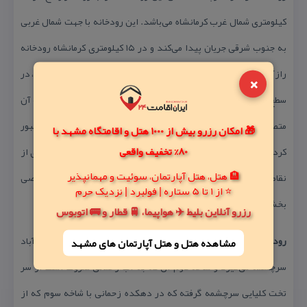
كیلومتری شمال غرب كرمانشاه می‌باشد. این رودخانه با جهت شمال غربی
به جنوب شرقی جریان پیدا می‌كند و در ۱۵ كیلومتری كرمانشاه رودخانه
رازآور و شاخه‌های فرعی آن به قره‌سو می‌پیوندد و با مسیر پر پیچ و خم، در
×
سطح دشت جریان یافته و در نزدیكی روستای قزانچی رودخانه مرگ به آن
متصل می‌شود. این رودخانه با یك شیب آرام از داخل شهر كرمانشاه عبور
🎁 امکان رزرو بیش از 1000 هتل و اقامتگاه مشهد با
80% تخفیف واقعی
كرده و در نزدیكی فرامان به رودخانه گاماسیاب می‌پیوندد. در بسیاری از
🏨 هتل، هتل آپارتمان، سوئیت و مهمانپذیر
نقاط حاشیه این رودخانه گیاهان مختلفی رشد كرده و به آن جلوه خاصی
⭐ از 1 تا 5 ستاره | فولبرد | نزدیک حرم
بخشیده است.
رزرو آنلاین بلیط ✈️ هواپیما، 🚆 قطار و 🚌 اتوبوس
رودخانه دینورآب
: یك شاخه این آب از روستاهای دامنه غربی اسدآباد
مشاهده هتل و هتل‌ آپارتمان های مشهد
سرچشمه می‌گیرد و شاخه دوم آن كه به آب زحمانی معروف است از سر
تخت كلیایی سرچشمه گرفته كه در دهكده زحمانی با شاخه سوم كه از