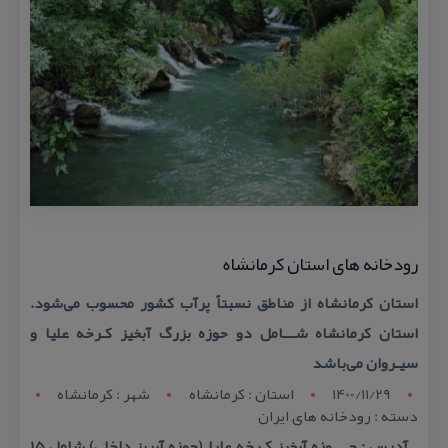
رودخانه های استان كرمانشاه
استان كرمانشاه از مناطق نسبتاً پرآب كشور محسوب می‌شود.
استان كرمانشاه شـــامل دو حوزه بزرگ آبخیز كـرخه علیا و
سیـروان می‌باشد
1400/11/29
استان : کرمانشاه
شهر : کرمانشاه
دسته : رودخانه های ایران
آدرس : حــــوزه آبخیز كـرخه علیا (حوزه آبریز داخلی) شامل ۱۵