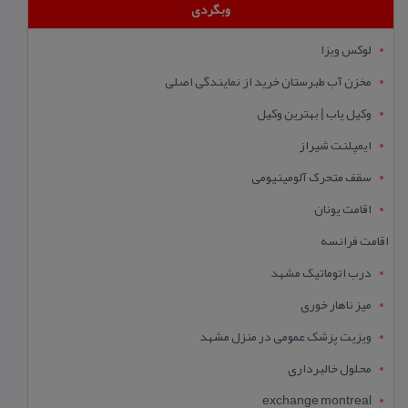
وبگردی
لوکس ویزا
مخزن آب طبرستان خرید از نمایندگی اصلی
وکیل یاب | بهترین وکیل
ایمپلنت شیراز
سقف متحرک آلومینیومی
اقامت یونان
اقامت فرانسه
درب اتوماتیک مشهد
میز ناهار خوری
ویزیت پزشک عمومی در منزل مشهد
محلول خالبرداری
exchange montreal