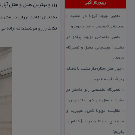
ریپورتاژ آگهی
رزرو بهترین هتل و هتل آپارت
تعمیر تویوتا كرولا در مشهد |
به‌دنبال اقامت ارزان در مشهد
::
عیب‌یابی تخصصی + امداد خودرو
نكات رزرو هوشمندانه ارائه می‌
تعمیر تخصصی تویوتا پرادو در
::
مشهد | عیب‌یابی دقیق و تعمیرگاه
حرفه‌ای
چهار هتل‌ ستاره‌دار مشهد با فاصله
::
زیر 5 دقیقه تا حرم
تعمیرگاه تخصصی رنو داستر در
::
مشهد | ۱۰ سال تجربه و امداد خودرو
مقایسه تویوتا كمری هیبرید و
::
هیوندای سوناتا هیبرید | كدام را
بخریم؟