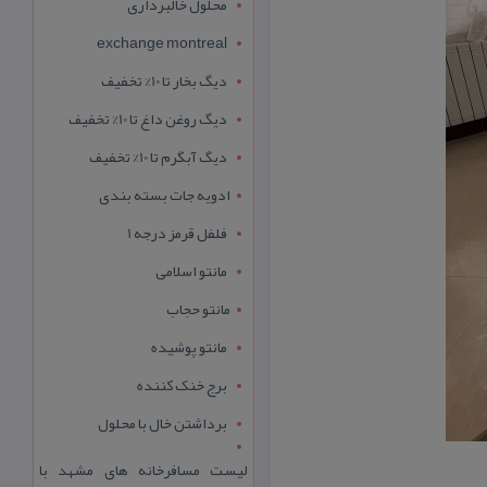
محلول خالبرداری
exchange montreal
دیگ بخار تا 10% تخفیف
دیگ روغن داغ تا 10% تخفیف
دیگ آبگرم تا 10% تخفیف
ادویه جات بسته بندی
فلفل قرمز درجه 1
مانتو اسلامی
مانتو حجاب
مانتو پوشیده
برج خنک کننده
برداشتن خال با محلول
لیست مسافرخانه های مشهد با