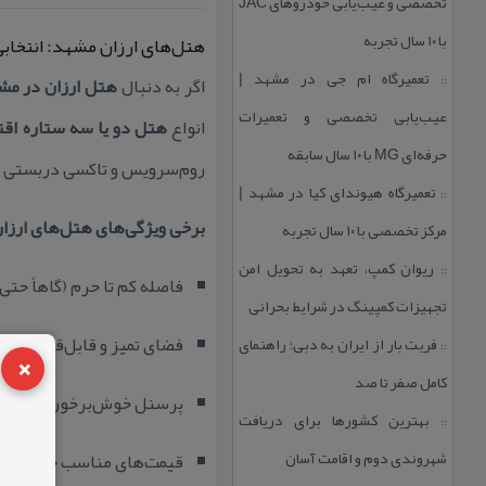
تخصصی و عیب‌یابی خودروهای JAC
با ۱۰ سال تجربه
هتل‌های ارزان مشهد: انتخابی
تعمیرگاه ام جی در مشهد |
::
اگر به دنبال
هتل ارزان در مش
عیب‌یابی تخصصی و تعمیرات
انواع
هتل دو یا سه ستاره اق
حرفه‌ای MG با ۱۰ سال سابقه
روم‌سرویس و تاكسی دربستی ار
تعمیرگاه هیوندای كیا در مشهد |
::
برخی ویژگی‌های هتل‌های ارزا
مركز تخصصی با ۱۰ سال تجربه
ریوان كمپ، تعهد به تحویل امن
::
فاصله كم تا حرم (گاهاً حتی كمتر از ۱۰ دقیق
تجهیزات كمپینگ در شرایط بحرانی
فضای تمیز و قابل‌قبول
فریت بار از ایران به دبی؛ راهنمای
::
×
كامل صفر تا صد
پرسنل خوش‌برخورد
بهترین كشورها برای دریافت
::
شهروندی دوم و اقامت آسان
قیمت‌های مناسب حتی در ای