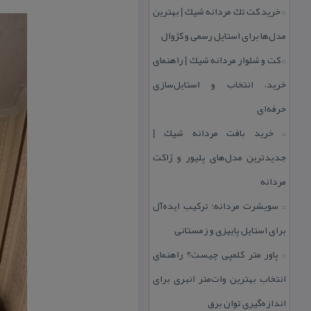
خرید كت تك مردانه شیك | بهترین
::
مدل‌ها برای استایل رسمی و كژوال
كت و شلوار مردانه شیك | راهنمای
::
خرید، انتخاب و استایل‌سازی
حرفه‌ای
خرید بافت مردانه شیك |
::
جدیدترین مدل‌های پلیور و ژاكت
مردانه
سویشرت مردانه؛ تركیب ایده‌آل
::
برای استایل پاییزی و زمستانی
پاور متر كلمپی چیست؟ راهنمای
::
انتخاب بهترین وات‌متر انبری برای
اندازه‌گیری توان برق