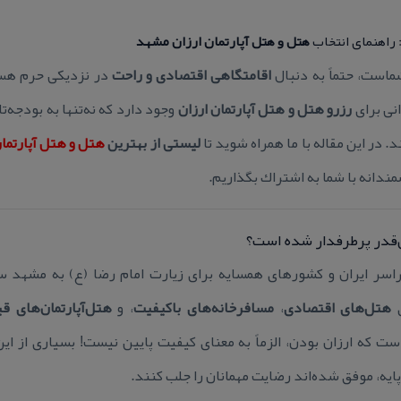
 راهنمای انتخاب
هتل و هتل آپارتمان ارزان مشهد
است، حتماً به دنبال
اقامتگاهی اقتصادی و راحت
در نزدیكی حرم هست
نی برای
رزرو هتل و
هتل آپارتمان ارزان
وجود دارد كه نه‌تنها به بودجه‌تا
. در این مقاله با ما همراه شوید تا
لیستی از بهترین
هتل و هتل آپارتم
ندانه با شما به اشتراك بگذاریم.
‌قدر پرطرفدار شده است؟
راسر ایران و كشورهای همسایه برای زیارت امام رضا (ع) به مشهد سف
ی
هتل‌های اقتصادی
،
مسافرخانه‌های باكیفیت
، و
هتل‌آپارتمان‌های ق
ت كه ارزان بودن، الزماً به معنای كیفیت پایین نیست! بسیاری از این
ایه، موفق شده‌اند رضایت مهمانان را جلب كنند.