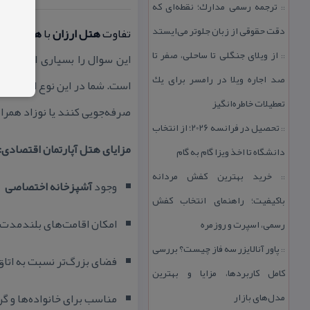
ترجمه رسمی مدارك؛ نقطه‌ای كه
::
دقت حقوقی از زبان جلوتر می‌ایستد
تفاوت
هتل ارزان
با
هتل آپار
از ویلای جنگلی تا ساحلی، صفر تا
این سوال را بسیاری از مساف
::
صد اجاره ویلا در رامسر برای یك
است. شما در این نوع اقامتگاه،
تعطیلات خاطره‌انگیز
صرفه‌جویی كنند یا نوزاد همرا
تحصیل در فرانسه 2026؛ از انتخاب
::
مزایای هتل آپارتمان اقتصادی:
دانشگاه تا اخذ ویزا گام به گام
خرید بهترین كفش مردانه
::
وجود
آشپزخانه اختصاصی
باكیفیت؛ راهنمای انتخاب كفش
امكان اقامت‌های بلندمدت
رسمی، اسپرت و روزمره
پاور آنالایزر سه فاز چیست؟ بررسی
::
فضای بزرگ‌تر نسبت به اتا
كامل كاربردها، مزایا و بهترین
مدل‌های بازار
مناسب برای خانواده‌ها و گ