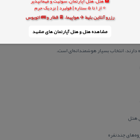
🏨 هتل، هتل آپارتمان، سوئیت و مهمانپذیر
⭐ از 1 تا 5 ستاره | فولبرد | نزدیک حرم
تمان اقتصادی
چیست؟
رزرو آنلاین بلیط ✈️ هواپیما، 🚆 قطار و 🚌 اتوبوس
ران می‌پرسند.
هتل آپارتمان ارزان مشهد
، همان‌طور كه از نامش پیداس
مشاهده هتل و هتل‌ آپارتمان های مشهد
 علاوه بر اتاق، آشپزخانه مجهز هم دارید. این گزینه برای خانواده‌هایی ك
ه دارند، انتخاب بسیار هوشمندانه‌ای است.
ق هتل
روه‌های چندنفره