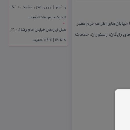
و شام | رزرو هتل مشهد با غذا
نزدیک حرم+50% تخفیف
 خیابان‌های اطراف حرم مطهر،
هتل آپارتمان خیابان امام رضا 1، 2، 3،
‌فای رایگان، رستوران، خدمات
5،8 ،16 | تا 90 % تخفیف