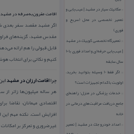
مكانیك سیار در مشهد | عیب‌یابی و
::
اقامت مقرون‌به‌صرفه در مشهد:
تعمیر تخصصی در محل (سریع و
اگر مشهد مقصد سفر بعدی شم
فوری)
مقدس مشهد، گزینه‌های فراوا
تعمیرگاه تخصصی كوییك در مشهد
::
قابل قبولی را هم ارائه می‌دهند
| عیب‌یابی حرفه‌ای و امداد فوری با ۱۰
كنیم و نكاتی برای انتخاب هوشم
سال سابقه
اگر فقط 10 وسیله بتوانید بخرید،
::
چرا
اقامت ارزان در مشهد
این
اولویت با كدام تجهیزات است؟
هر ساله میلیون‌ها زائر از س
خدمات پزشكی در منزل؛ راهنمای
::
اقتصادی مهمانان، تقاضا برا
جامع دریافت مراقبت‌های درمانی در
خانه
افزایش است. نكته مهم این اس
امداد خودرو جك در مشهد | تعمیر
غیرضروری و تمركز بر امكانات پ
::