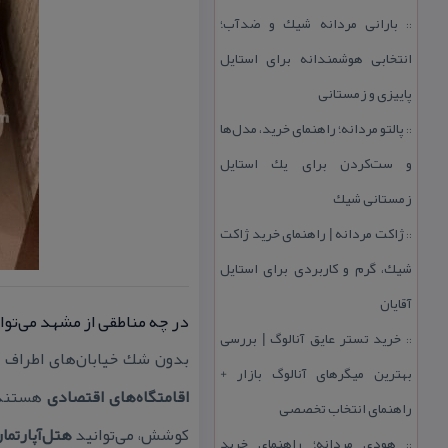
بارانی مردانه شیك و ضدآب؛
::
انتخابی هوشمندانه برای استایل
پاییزی و زمستانی
پالتو مردانه؛ راهنمای خرید، مدل‌ها
::
و ست‌كردن برای یك استایل
زمستانی شیك
ژاكت مردانه | راهنمای خرید ژاكت
::
شیك، گرم و كاربردی برای استایل
آقایان
در چه مناطقی از مشهد می‌توان
خرید تستر عایق آنالوگ | بررسی
::
بدون شك خیابان‌های اطراف حر
بهترین میگرهای آنالوگ بازار +
اقامتگاه‌های اقتصادی
هستند. 
راهنمای انتخاب تخصصی
كوشش، می‌توانید
هتل‌آپارتمان
هودی مردانه؛ راهنمای خرید
::