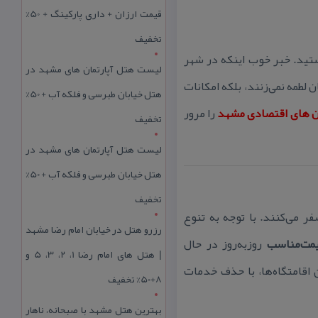
قیمت ارزان + داری پارکینگ + 50%
تخفیف
ید. خبر خوب اینكه در شهر
لیست هتل آپارتمان های مشهد در
ن لطمه نمی‌زنند، بلكه امكانات
هتل خیابان طبرسی و فلکه آب + 50%
ان های اقتصادی مشهد
را مرور
تخفیف
لیست هتل آپارتمان های مشهد در
هتل خیابان طبرسی و فلکه آب + 50%
تخفیف
ر می‌كنند. با توجه به تنوع
رزرو هتل در خیابان امام رضا مشهد
یمت‌مناسب
روز‌به‌روز در حال
| هتل‌ های امام رضا 1، 2، 3، 5 و
 اقامتگاه‌ها، با حذف خدمات
8+50% تخفیف
بهترین هتل مشهد با صبحانه، ناهار