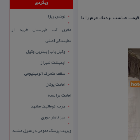
وبگردی
لوکس ویزا
 قیمت مناسب نزدیك حرم را با
مخزن آب طبرستان خرید از
نمایندگی اصلی
وکیل یاب | بهترین وکیل
ایمپلنت شیراز
سقف متحرک آلومینیومی
اقامت یونان
اقامت فرانسه
درب اتوماتیک مشهد
میز ناهار خوری
ویزیت پزشک عمومی در منزل مشهد