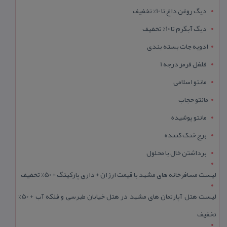
دیگ روغن داغ تا 10% تخفیف
دیگ آبگرم تا 10% تخفیف
ادویه جات بسته بندی
فلفل قرمز درجه 1
مانتو اسلامی
مانتو حجاب
مانتو پوشیده
برج خنک کننده
برداشتن خال با محلول
لیست مسافرخانه های مشهد با قیمت ارزان + داری پارکینگ + 50% تخفیف
لیست هتل آپارتمان های مشهد در هتل خیابان طبرسی و فلکه آب + 50%
تخفیف