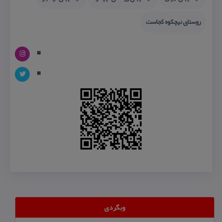
روستای نیچكوه كجاست
وبگردی