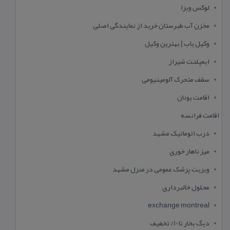
لوکس ویزا
مخزن آب طبرستان خرید از نمایندگی اصلی
وکیل یاب | بهترین وکیل
ایمپلنت شیراز
سقف متحرک آلومینیومی
اقامت یونان
اقامت فرانسه
درب اتوماتیک مشهد
میز ناهار خوری
ویزیت پزشک عمومی در منزل مشهد
محلول خالبرداری
exchange montreal
دیگ بخار تا 10% تخفیف