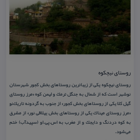
روستای نیچكوه
روستای نیچكوه یكی از زیباترین روستاهای بخش كجور شهرستان
نوشهر است كه از شمال به جنگل ترمك و لیمن كوه «مرز روستای
گیل كلا یكی از روستاهای بخش كجور» از جنوب به گردونه تاریك‌نو
«مرز روستای میناك یكی از روستاهای بخش ییلاقی نور» از مشرق
به كوه دردنگ و دایجك و از مغرب به اس.پی.او (سپیدآب) ختم
می‌شود.