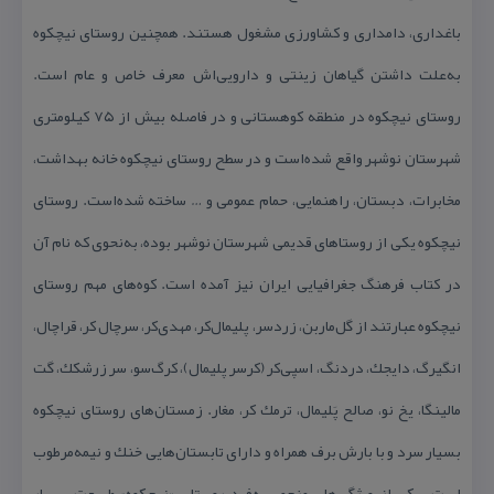
باغداری، دامداری و كشاورزی مشغول هستند. همچنین روستای نیچكوه
به‌علت داشتن گیاهان زینتی و دارویی‌اش معرف خاص و عام است.
روستای نیچكوه در منطقه كوهستانی و در فاصله بیش از ۷۵ كیلومتری
شهرستان نوشهر واقع شده‌است و در سطح روستای نیچكوه خانه بهداشت،
مخابرات، دبستان، راهنمایی، حمام عمومی و … ساخته شده‌است. روستای
نیچكوه یكی از روستاهای قدیمی شهرستان نوشهر بوده، به‌نحوی كه نام آن
در كتاب فرهنگ جغرافیایی ایران نیز آمده است. كوه‌های مهم روستای
نیچكوه عبارتند از گل‌ماربن، زردسر، پلیمال‌كر، مهدی‌كر، سرچال كر، قراچال،
انگیرگ، دایجك، دردنگ، اسپی‌كر (كرسر پلیمال)، كرگ‌سو، سر زرشكك، گت
مالینگا، یخ نو، صالح پَلیمال، ترمك كر، مغار. زمستان‌های روستای نیچكوه
بسیار سرد و با بارش برف همراه و دارای تابستان‌هایی خنك و نیمه‌مرطوب
است. یكی از ویژگی‌های منحصربه‌فرد روستای «نیچكوه» طبیعت بسیار