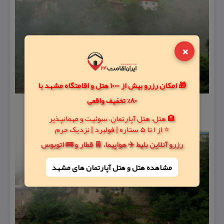
×
🎁 امکان رزرو بیش از 1000 هتل و اقامتگاه مشهد با
80% تخفیف واقعی
🏨 هتل، هتل آپارتمان، سوئیت و مهمانپذیر
⭐ از 1 تا 5 ستاره | فولبرد | نزدیک حرم
رزرو آنلاین بلیط ✈️ هواپیما، 🚆 قطار و 🚌 اتوبوس
مشاهده هتل و هتل‌ آپارتمان های مشهد