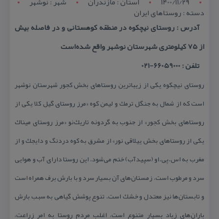
1400/11/29
استان : مازندران
شهر : نوشهر
دسته : روستاهای ایران
آدرس : روستای نیچكوه در منطقه كوهستانی و در فاصله بیش
از ۷۵ كیلومتری شهرستان نوشهر واقع شده‌است
تلفن : 66059000-021
روستای نیچكوه یكی از زیباترین روستاهای بخش كجور شهرستان نوشهر
است كه از شمال به جنگل ترمك و لیمن كوه «مرز روستای گیل كلا یكی از
روستاهای بخش كجور» از جنوب به گردونه تاریك‌نو «مرز روستای میناك
یكی از روستاهای بخش ییلاقی نور» از مشرق به كوه دردنگ و دایجك و از
مغرب به اس.پی.او (سپیدآب) ختم می‌شود. این روستا دارای آب و هوایی
سرد و مرطوب است، زمستان‌های آن بسیار سرد و با بارش برف همراه است
و تابستان‌ها نیز معتدل و خشك است. تنوع پوشش گیاهی به سبب بارش
باران‌های زیاد بسیار متنوع است، اغلب مردم روستا به امر زراعت،