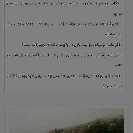
مكانیك سیار در مشهد | عیب‌یابی و تعمیر تخصصی در محل (سریع و
::
فوری)
تعمیرگاه تخصصی كوییك در مشهد | عیب‌یابی حرفه‌ای و امداد فوری با ۱۰
::
سال سابقه
اگر فقط 10 وسیله بتوانید بخرید، اولویت با كدام تجهیزات است؟
::
خدمات پزشكی در منزل؛ راهنمای جامع دریافت مراقبت‌های درمانی در
::
خانه
امداد خودرو جك در مشهد | تعمیر تخصصی و عیب‌یابی خودروهای JAC با
::
۱۰ سال تجربه