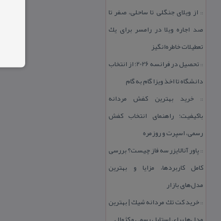
از ویلای جنگلی تا ساحلی، صفر تا
::
صد اجاره ویلا در رامسر برای یك
تعطیلات خاطره‌انگیز
تحصیل در فرانسه 2026؛ از انتخاب
::
دانشگاه تا اخذ ویزا گام به گام
خرید بهترین كفش مردانه
::
باكیفیت؛ راهنمای انتخاب كفش
رسمی، اسپرت و روزمره
پاور آنالایزر سه فاز چیست؟ بررسی
::
كامل كاربردها، مزایا و بهترین
مدل‌های بازار
خرید كت تك مردانه شیك | بهترین
::
مدل‌ها برای استایل رسمی و كژوال