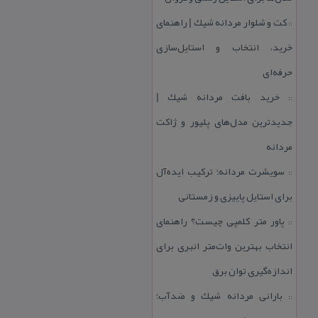
كت و شلوار مردانه شیك | راهنمای
::
خرید، انتخاب و استایل‌سازی
حرفه‌ای
خرید بافت مردانه شیك |
::
جدیدترین مدل‌های پلیور و ژاكت
مردانه
سویشرت مردانه؛ تركیب ایده‌آل
::
برای استایل پاییزی و زمستانی
پاور متر كلمپی چیست؟ راهنمای
::
انتخاب بهترین وات‌متر انبری برای
اندازه‌گیری توان برق
بارانی مردانه شیك و ضدآب؛
::