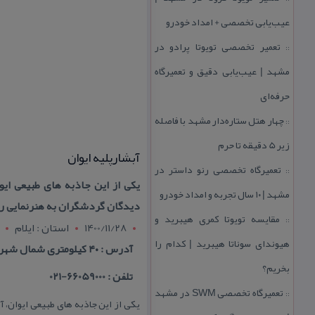
عیب‌یابی تخصصی + امداد خودرو
تعمیر تخصصی تویوتا پرادو در
::
مشهد | عیب‌یابی دقیق و تعمیرگاه
حرفه‌ای
چهار هتل‌ ستاره‌دار مشهد با فاصله
::
زیر 5 دقیقه تا حرم
آبشارپلیه ایوان
تعمیرگاه تخصصی رنو داستر در
::
یكی از این جاذبه های طبیعی ا
مشهد | ۱۰ سال تجربه و امداد خودرو
دیدگان گردشگران به هنرنمایی ر
مقایسه تویوتا كمری هیبرید و
::
1400/11/28
استان : ايلام
هیوندای سوناتا هیبرید | كدام را
آدرس : ۴۰ كیلومتری شمال شهر ایلام
بخریم؟
تلفن : 66059000-021
تعمیرگاه تخصصی SWM در مشهد
::
یكی از این جاذبه های طبیعی ایوان،