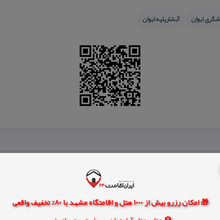
شگری ایوان
آبشارپلیه ایوان
🎁 امکان رزرو بیش از 1000 هتل و اقامتگاه مشهد با 80% تخفیف واقعی
🏨 هتل، هتل آپارتمان، سوئیت و مهمانپذیر