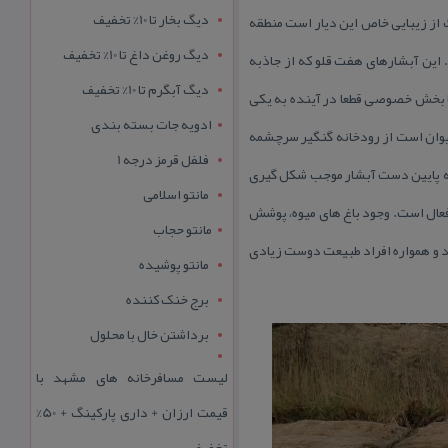
دیگ بخار تا 10% تخفیف
 شیار ریزشگاه آب كه تنها جلوه ای كوچك از زیبایی خاص این دیار است منطقه
دیگ روغن داغ تا 10% تخفیف
 این آبشارهای هفت قلو كه از جاذبه
دیگ آبگرم تا 10% تخفیف
ا بخش خصوصی قطعا در آینده به یكی
ادویه جات بسته بندی
یوان است از رودخانه گنگیر سرچشمه
فلفل قرمز درجه 1
اچه پایین دست آبشار موجب شكل گیری
مانتو اسلامی
 فعال است. وجود باغ های میوه، پوشش
مانتو حجاب
د و همواره افراد طبیعت دوست زیادی
مانتو پوشیده
برج خنک کننده
برداشتن خال با محلول
لیست مسافرخانه های مشهد با
قیمت ارزان + داری پارکینگ + 50%
تخفیف