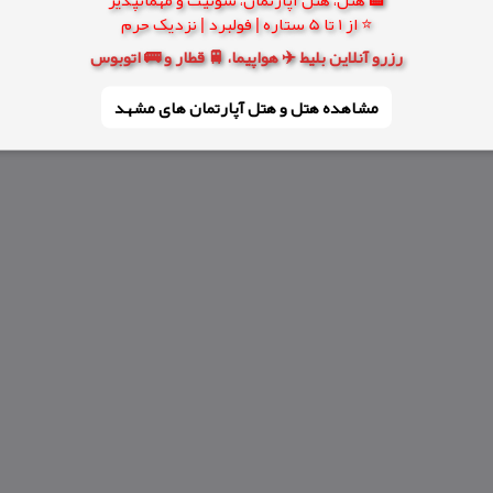
⭐ از 1 تا 5 ستاره | فولبرد | نزدیک حرم
رزرو آنلاین بلیط ✈️ هواپیما، 🚆 قطار و 🚌 اتوبوس
مشاهده هتل و هتل‌ آپارتمان های مشهد