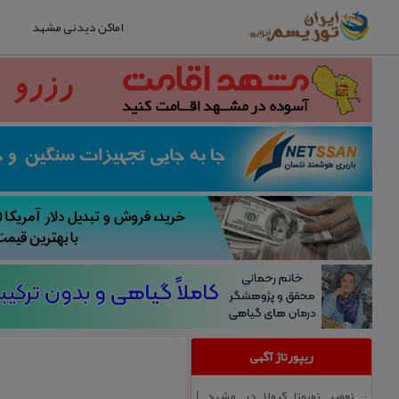
اماکن دیدنی مشهد
ریپورتاژ آگهی
تعمیر تویوتا كرولا در مشهد |
::