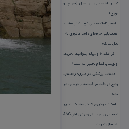
تعمیر تخصصی در محل (سریع و
فوری)
تعمیرگاه تخصصی كوییك در مشهد
::
| عیب‌یابی حرفه‌ای و امداد فوری با ۱۰
سال سابقه
اگر فقط 10 وسیله بتوانید بخرید،
::
اولویت با كدام تجهیزات است؟
خدمات پزشكی در منزل؛ راهنمای
::
جامع دریافت مراقبت‌های درمانی در
خانه
امداد خودرو جك در مشهد | تعمیر
::
تخصصی و عیب‌یابی خودروهای JAC
با ۱۰ سال تجربه