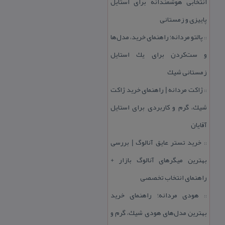
انتخابی هوشمندانه برای استایل
پاییزی و زمستانی
پالتو مردانه؛ راهنمای خرید، مدل‌ها
::
و ست‌كردن برای یك استایل
زمستانی شیك
ژاكت مردانه | راهنمای خرید ژاكت
::
شیك، گرم و كاربردی برای استایل
آقایان
خرید تستر عایق آنالوگ | بررسی
::
بهترین میگرهای آنالوگ بازار +
راهنمای انتخاب تخصصی
هودی مردانه؛ راهنمای خرید
::
بهترین مدل‌های هودی شیك، گرم و