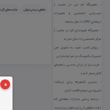
تعمیرگاه ام جی در مشهد |
::
جاهای دیدنی ایوان
جاذبه های گرد
عیب‌یابی تخصصی و تعمیرات
حرفه‌ای MG با ۱۰ سال سابقه
تعمیرگاه هیوندای كیا در مشهد |
::
مركز تخصصی با ۱۰ سال تجربه
ریوان كمپ، تعهد به تحویل امن
::
تجهیزات كمپینگ در شرایط بحرانی
فریت بار از ایران به دبی؛ راهنمای
::
كامل صفر تا صد
×
بهترین كشورها برای دریافت
::
شهروندی دوم و اقامت آسان
ترجمه رسمی مدارك؛ نقطه‌ای كه
::
دقت حقوقی از زبان جلوتر می‌ایستد