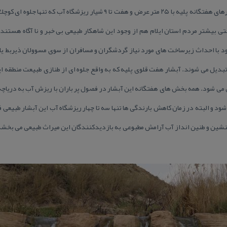
هنرنمایی رقص آب می پردازند. آبشارهای هفتگانه پلیه با ۲۵ متر عرض و هفت تا ۹
ی بیشتر مردم استان ایلام هم از وجود این شاهكار طبیعی بی خبر و نا آگاه هستند.
با احداث زیرساخت های مورد نیاز گردشگران و مسافران از سوی مسوولان ذیربط ی
دیل می شوند. آبشار هفت قلوی پلیه كه به واقع جلوه ای از طنازی طبیعت منطقه ا
ین می شود. همه بخش های هفتگانه این آبشار در فصول پر باران با ریزش آب به دری
شود و البته در زمان كاهش بارندگی ها تنها سه تا چهار ریزشگاه آب این آبشار طبیعی
لنشین و طنین انداز آب آرامش مطبوعی به بازدیدكنندگان این میراث طبیعی می بخش