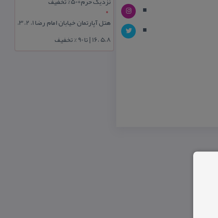
نزدیک حرم+50% تخفیف
هتل آپارتمان خیابان امام رضا 1، 2، 3،
5،8 ،16 | تا 90 % تخفیف