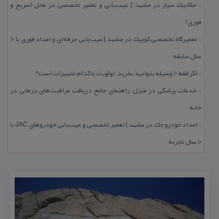
مكانیك سیار در مشهد | عیب‌یابی و تعمیر تخصصی در محل (سریع و
::
فوری)
تعمیرگاه تخصصی كوییك در مشهد | عیب‌یابی حرفه‌ای و امداد فوری با ۱۰
::
سال سابقه
اگر فقط 10 وسیله بتوانید بخرید، اولویت با كدام تجهیزات است؟
::
خدمات پزشكی در منزل؛ راهنمای جامع دریافت مراقبت‌های درمانی در
::
خانه
امداد خودرو جك در مشهد | تعمیر تخصصی و عیب‌یابی خودروهای JAC با
::
۱۰ سال تجربه