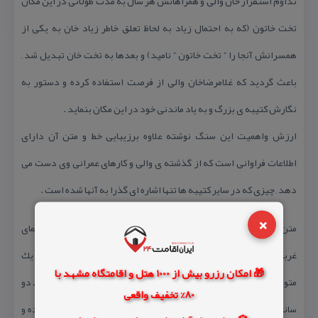
تداوم استقرار خان والی و همراهانش هر سال به مدت طولانی در این مكان
تخت خاتون (كه به احتمال زیاد به لحاظ تعلق خاطر زیاد خان به یكی از
همسرانش آنجا را ” تخت خاتون ” نامید) و بعدها به تخت خان تبدیل شد ,
باعث گردید كه غلامرضاخان والی از فرصت استفاده كرده و دستور به
نگارش كتیبه ی بزرگ و به یاد ماندنی خود در این مكان بنماید .
ارزش واهمیت این سنگ نوشته علاوه برزیبایی خط و متن آن دارای
اطلاعات فراوانی است كه از گذشته ی والی و كارهای عمرانی وی دست می
دهد , چیزی كه در سایر كتیبه ها تنها اشاره ای گذرا به آنها شده است .
×
متن كتیبه بر روی قطعه سنگی بسیار بزرگ , حجیم و مكعبی شكل و بر نمای
غربی آن در ارتفاع ۵/۲ متری قرار دارد . نمای عمومی سنگ نوشته یك
🎁 امکان رزرو بیش از 1000 هتل و اقامتگاه مشهد با
متوازی الاضلاع در ابعاد ۱۴۵ × ۱۹۰ سانتی متر بوده كه ابتدا آن را حدود دو
80% تخفیف واقعی
سانتی متر به لحاظ فراهم نمودن یك سطح صاف و یكنواخت تراش داده و