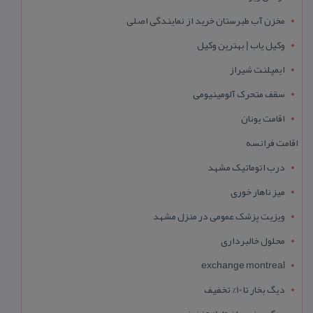
مخزن آب طبرستان خرید از نمایندگی اصلی
وکیل یاب | بهترین وکیل
ایمپلنت شیراز
سقف متحرک آلومینیومی
اقامت یونان
اقامت فرانسه
درب اتوماتیک مشهد
میز ناهار خوری
ویزیت پزشک عمومی در منزل مشهد
محلول خالبرداری
exchange montreal
دیگ بخار تا 10% تخفیف