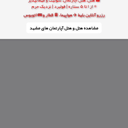
⭐ از 1 تا 5 ستاره | فولبرد | نزدیک حرم
رزرو آنلاین بلیط ✈️ هواپیما، 🚆 قطار و 🚌 اتوبوس
مشاهده هتل و هتل‌ آپارتمان های مشهد