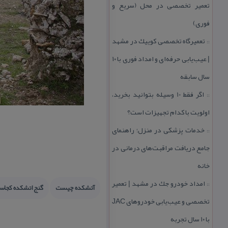
تعمیر تخصصی در محل (سریع و
فوری)
تعمیرگاه تخصصی كوییك در مشهد
::
| عیب‌یابی حرفه‌ای و امداد فوری با ۱۰
سال سابقه
اگر فقط 10 وسیله بتوانید بخرید،
::
اولویت با كدام تجهیزات است؟
خدمات پزشكی در منزل؛ راهنمای
::
جامع دریافت مراقبت‌های درمانی در
خانه
امداد خودرو جك در مشهد | تعمیر
::
آتشكده چیست
گنج اتشكده كجا
تخصصی و عیب‌یابی خودروهای JAC
با ۱۰ سال تجربه