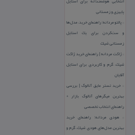
انتخابی هوشمندانه برای استایل
پاییزی و زمستانی
پالتو مردانه؛ راهنمای خرید، مدل‌ها
::
و ست‌كردن برای یك استایل
زمستانی شیك
ژاكت مردانه | راهنمای خرید ژاكت
::
شیك، گرم و كاربردی برای استایل
آقایان
خرید تستر عایق آنالوگ | بررسی
::
بهترین میگرهای آنالوگ بازار +
راهنمای انتخاب تخصصی
هودی مردانه؛ راهنمای خرید
::
بهترین مدل‌های هودی شیك، گرم و