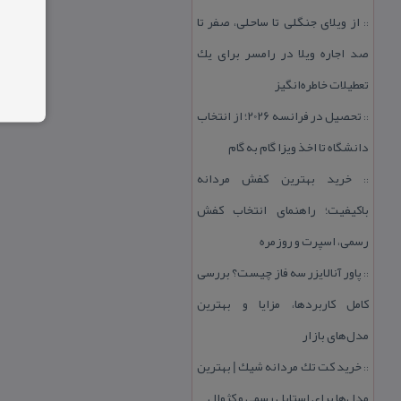
از ویلای جنگلی تا ساحلی، صفر تا
::
صد اجاره ویلا در رامسر برای یك
تعطیلات خاطره‌انگیز
تحصیل در فرانسه 2026؛ از انتخاب
::
دانشگاه تا اخذ ویزا گام به گام
خرید بهترین كفش مردانه
::
باكیفیت؛ راهنمای انتخاب كفش
رسمی، اسپرت و روزمره
پاور آنالایزر سه فاز چیست؟ بررسی
::
كامل كاربردها، مزایا و بهترین
مدل‌های بازار
خرید كت تك مردانه شیك | بهترین
::
مدل‌ها برای استایل رسمی و كژوال