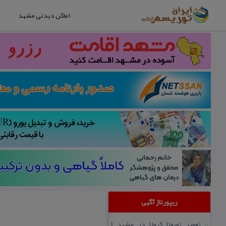
اماکن دیدنی مشهد
ریپورتاژ آگهی
تعمیر تویوتا كرولا در مشهد |
::