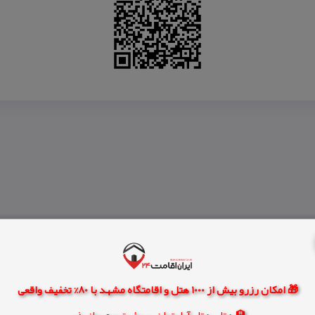
🎁 امکان رزرو بیش از 1000 هتل و اقامتگاه مشهد با 80% تخفیف واقعی
🏨 هتل، هتل آپارتمان، سوئیت و مهمانپذیر