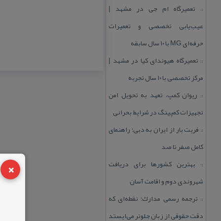
تعمیرگاه ام جی در مشهد |
::
عیب‌یابی تخصصی و تعمیرات
حرفه‌ای MG با ۱۰ سال سابقه
تعمیرگاه هیوندای كیا در مشهد |
::
مركز تخصصی با ۱۰ سال تجربه
ریوان كمپ، تعهد به تحویل امن
::
تجهیزات كمپینگ در شرایط بحرانی
فریت بار از ایران به دبی؛ راهنمای
::
كامل صفر تا صد
×
بهترین كشورها برای دریافت
::
شهروندی دوم و اقامت آسان
ترجمه رسمی مدارك؛ نقطه‌ای كه
::
دقت حقوقی از زبان جلوتر می‌ایستد