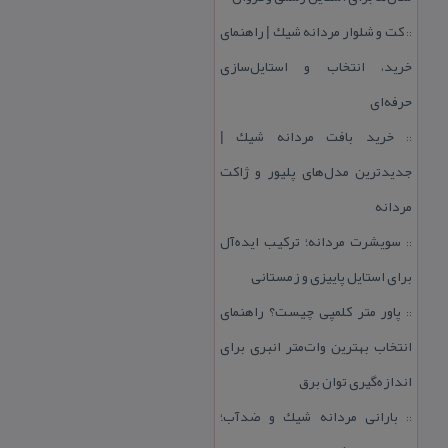
كت و شلوار مردانه شیك | راهنمای
::
خرید، انتخاب و استایل‌سازی
حرفه‌ای
خرید بافت مردانه شیك |
::
جدیدترین مدل‌های پلیور و ژاكت
مردانه
سویشرت مردانه؛ تركیب ایده‌آل
::
برای استایل پاییزی و زمستانی
پاور متر كلمپی چیست؟ راهنمای
::
انتخاب بهترین وات‌متر انبری برای
اندازه‌گیری توان برق
بارانی مردانه شیك و ضدآب؛
::