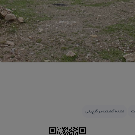
ست
نشانه آتشكده در گنج یابی