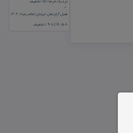
نزدیک حرم+50% تخفیف
هتل آپارتمان خیابان امام رضا 1، 2، 3،
5،8 ،16 | تا 90 % تخفیف