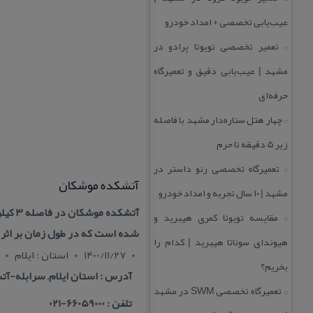
عیب‌یابی تخصصی + امداد خودرو
تعمیر تخصصی تویوتا پرادو در
::
مشهد | عیب‌یابی دقیق و تعمیرگاه
حرفه‌ای
چهار هتل‌ ستاره‌دار مشهد با فاصله
::
زیر 5 دقیقه تا حرم
تعمیرگاه تخصصی رنو داستر در
::
آتشكده موشكان
مشهد | ۱۰ سال تجربه و امداد خودرو
آتشكد
مقایسه تویوتا كمری هیبرید و
::
شده است كه در طول زمان بر اثر
هیوندای سوناتا هیبرید | كدام را
1400/11/27
استان : ايلام
بخریم؟
آدرس : استان ایلام, سرابله-آتشكده موشكان در ف
تعمیرگاه تخصصی SWM در مشهد
::
تلفن : 66059000-021