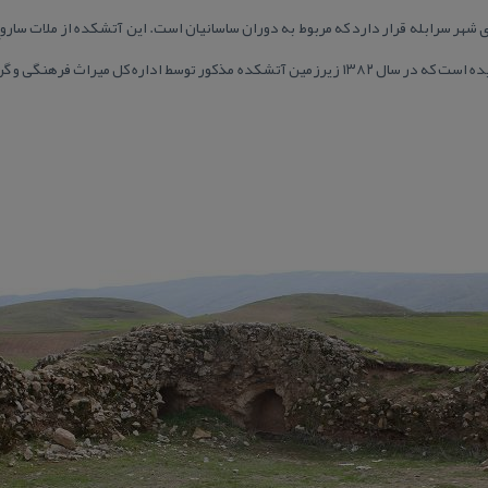
كان در فاصله ۳ كیلومتری شهر سرابله قرار دارد كه مربوط به دوران ساسانیان است. این آتشكده از 
زمان بر اثر حوادث مختلف تخریب گردیده است كه در سال ۱۳۸۲ زیرزمین آتشكده مذكور توسط ادار