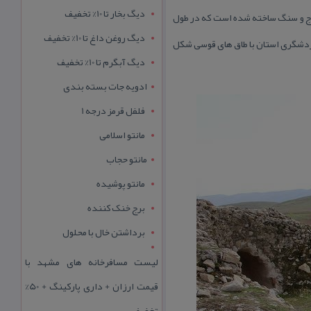
دیگ بخار تا 10% تخفیف
ملات ساروج و سنگ ساخته شده است كه در طول
دیگ روغن داغ تا 10% تخفیف
ه كل میراث فرهنگی و گردشگری استان با طاق های قوسی شكل
دیگ آبگرم تا 10% تخفیف
ادویه جات بسته بندی
فلفل قرمز درجه 1
مانتو اسلامی
مانتو حجاب
مانتو پوشیده
برج خنک کننده
برداشتن خال با محلول
لیست مسافرخانه های مشهد با
قیمت ارزان + داری پارکینگ + 50%
تخفیف